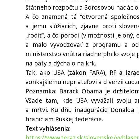
štátneho rozpočtu a Sorosovou nadáciou
A čo znamená tá “otvorená spoločnos
a jemu slúžiacich, zjavne proti slove
„rodiť“, a čo porodí (v možnosti je oný,
a malo vyvodzovať z programu a odpo
ministerstvo vnútra riadne plnilo svoje 
na päty a dýchalo na krk.
Tak, ako USA (zákon FARA), RF a Izrael
vonkajšiemu nepriateľovi a diverzii cudz
Poznámka: Barack Obama je držiteľom 
Všade tam, kde USA vyvážali svoju am
a mŕtvi. Ku dňu inaugurácie Donalda 
hraniciam Ruskej federácie.
Text vyhlásenia:
https://www.teraz.sk/slovensko/vyhlas