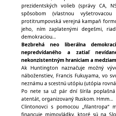
prezidentských volieb (správy CA, N
spôsobom (vlastnou vyšetrovacou
protitrumpovská verejná kampaň form
jeho, ním zaplatenými degešmi, ria
demokraciou…
Bezbrehá neo liberálna demokrac
nepredvídaného a zatiaľ nevída
nekonzistentným hraniciam a medziam
Ak Huntington naznačuje možný vývoj
náboženstiev, Francis Fukuyama, vo svoj
neznámu a scestnú utópiu (utópia rovná
Po nete sa už pár dní šírila poplašn
atentát, organizovaný Ruskom. Hmm…
Clintonovci s pomocou „filantropa“ 
financuje mimovládky, ktoré sú na Sl