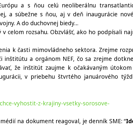
 Európu a s ňou celú neoliberálnu transatlanti
skej, a súbežne s ňou, aj v deň inaugurácie nov
 vojny. A do duchovnej biedy…
ý v celom rozsahu. Obzvlášť, ako ho podpísali na
enia k časti mimovládneho sektora. Zrejme rozp
 inštitútu a orgánom NEF, čo sa zrejme dotkne
kávať, že inštitút zaujme k očakávaným útokom
gurácii, v priebehu štvrtého januárového týžd
hce-vyhostit-z-krajiny-vsetky-sorosove-
 médií na dokument reagoval, je denník SME: “
Id