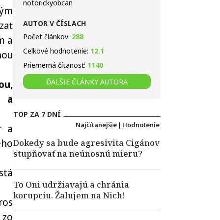
notorickyobcan
ným
AUTOR V ČÍSLACH
zať
Počet článkov:
288
m a
Celkové hodnotenie:
12.1
nou
Priemerná čítanosť:
1140
ĎALŠIE ČLÁNKY AUTORA
ou,
” a
TOP ZA 7 DNÍ
Najčítanejšie
|
Hodnotenie
r a
eho
Dokedy sa bude agresivita Cigánov
stupňovať na neúnosnú mieru?
stá
To Oni udržiavajú a chránia
korupciu. Žalujem na Nich!
ros
 zo