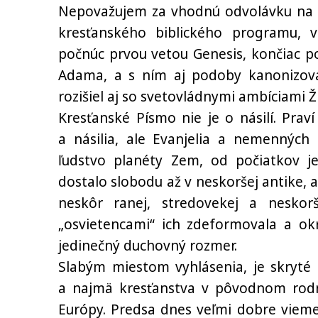
Nepovažujem za vhodnú odvolávku na Bi
kresťanského biblického programu, 
počnúc prvou vetou Genesis, končiac p
Adama, a s ním aj podoby kanonizov
rozišiel aj so svetovládnymi ambíciami Ž
Kresťanské Písmo nie je o násilí. Prav
a násilia, ale Evanjelia a nemenných 
ľudstvo planéty Zem, od počiatkov jeh
dostalo slobodu až v neskoršej antike, 
neskôr ranej, stredovekej a neskorš
„osvietencami“ ich zdeformovala a okr
jedinečný duchovný rozmer.
Slabým miestom vyhlásenia, je skryté 
a najmä kresťanstva v pôvodnom rodn
Európy. Predsa dnes veľmi dobre vieme a