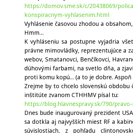
https://domov.sme.sk/c/20438069/polic
konspiracnym-vyhlasenim.html
Vyhlásenie časovou zhodou a obsahom, a
Hmm…
K vyhláseniu sa postupne vyjadria vše
právne mimovládky, reprezentujúce a za
webov, Smatanovci, Benčíkovci, Havranovc
dúhovými farbami, na svetlo dňa, a zjav
proti komu kopú… (a to je dobre. Aspoň 
Zrejme by to chcelo slovenskú obdobu 
inštitúte zvanom CTHHMV písal tu:
https://blog.hlavnespravy.sk/790/pravo-
Dnes bude inaugurovaný prezident USA.
sa dotkla aj najvyšších miest RF a kabi
súvislostiach, z pohľadu clintonov