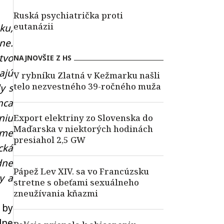
Ruská psychiatrička proti
eutanázii
ku,
ne.
tvo
NAJNOVŠIE Z HS
ajú
V rybníku Zlatná v Kežmarku našli
telo nezvestného 39-ročného muža
y s
nca
niu
Export elektriny zo Slovenska do
Maďarska v niektorých hodinách
sme
presiahol 2,5 GW
cká
dne
Pápež Lev XIV. sa vo Francúzsku
y a
stretne s obeťami sexuálneho
zneužívania kňazmi
 by
lne