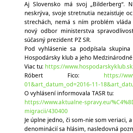
Aj Slovensko má svoj „Bilderberg“. N
neskrýva, svoje stretnutia nezaisťuje
strechách, nemá s ním problém vláda a
nový odbor ministerstva spravodlivos
súčasný prezident PZ SR.
Pod vyhlásenie sa podpísala skupin
Hospodársky klub a jeho Medzinárodné
Viac tu:
https://www.hospodarskyklub.sk/
Róbert Fico:
https://ww
01&art_datum_od=2016-11-18&art_dat
O vyhlásení informovala TASR tu:
https://www.aktualne-spravy.eu/%C4%8
migracii/430400
Je úplne jedno, či som-nie som veriaci, a
denominácií sa hlásim, nasledovná pozn