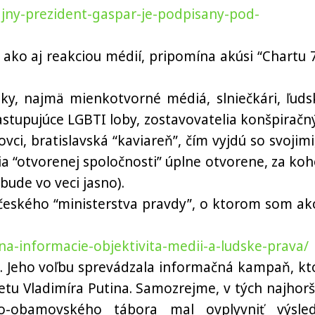
ajny-prezident-gaspar-je-podpisany-pod-
ko aj reakciou médií, pripomína akúsi “Chartu 7
tky, najmä mienkotvorné médiá, slniečkári, ľuds
stupujúce LGBTI loby, zostavovatelia konšpiračn
i, bratislavská “kaviareň”, čím vyjdú so svojimi,
ia “otvorenej spoločnosti” úplne otvorene, za koh
bude vo veci jasno).
českého “ministerstva pravdy”, o ktorom som ak
na-informacie-objektivita-medii-a-ludske-prava/
 Jeho voľbu sprevádzala informačná kampaň, kt
netu Vladimíra Putina. Samozrejme, v tých najhorš
sko-obamovského tábora mal ovplyvniť výsle