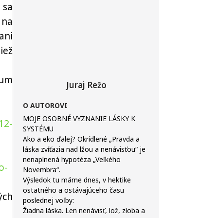
 sa
 na
ani
iež
rum
Juraj Režo
O AUTOROVI
MOJE OSOBNÉ VYZNANIE LÁSKY K
12-
SYSTÉMU
Ako a eko ďalej? Okrídlené „Pravda a
láska zvíťazia nad lžou a nenávisťou“ je
nenaplnená hypotéza „Veľkého
o-
Novembra“.
Výsledok tu máme dnes, v hektike
ostatného a ostávajúceho času
ých
poslednej voľby:
Žiadna láska. Len nenávisť, lož, zloba a