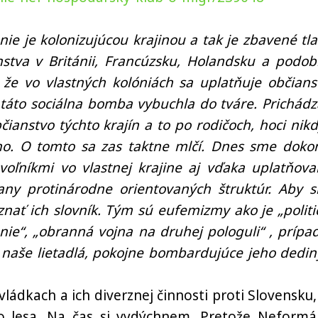
nie je kolonizujúcou krajinou a tak je zbavené tla
anstva v Británii, Francúzsku, Holandsku a podob
, že vo vlastných kolóniách sa uplatňuje občians
 táto sociálna bomba vybuchla do tváre. Prichádz
občianstvo týchto krajín a to po rodičoch, hoci nikd
o. O tomto sa zas taktne mlčí. Dnes sme doko
oľníkmi vo vlastnej krajine aj vďaka uplatňova
any protinárodne orientovaných štruktúr. Aby 
znať ich slovník. Tým sú eufemizmy ako je „politi
ie“, „obranná vojna na druhej pologuli“ , prípa
l naše lietadlá, pokojne bombardujúce jeho dedin
ádkach a ich diverznej činnosti proti Slovensku,
o lesa. Na čas si vydýchnem. Pretože Neformá