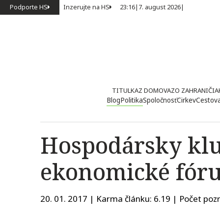
Podporte HS
Inzerujte na HS
23:16
|
7. august 2026
|
TITULKA
Z DOMOVA
ZO ZAHRANIČIA
Blog
Politika
Spoločnosť
Cirkev
Cestov
Hospodársky klu
ekonomické fór
20. 01. 2017 | Karma článku:
6.19
| Počet pozr