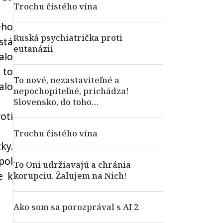
Trochu čistého vína
eho
Ruská psychiatrička proti
stá
eutanázii
alo
 to
To nové, nezastaviteľné a
alo
nepochopiteľné, prichádza!
Slovensko, do toho…
oti
Trochu čistého vína
ky.
pol
To Oni udržiavajú a chránia
e k
korupciu. Žalujem na Nich!
Ako som sa porozprával s AI 2