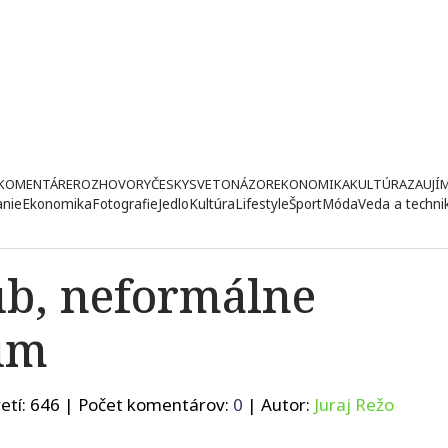
KOMENTÁRE
ROZHOVORY
ČESKY
SVETONÁZOR
EKONOMIKA
KULTÚRA
ZAUJÍ
anie
Ekonomika
Fotografie
Jedlo
Kultúra
Lifestyle
Šport
Móda
Veda a techni
b, neformálne
um
etí:
646
| Počet komentárov:
0
| Autor:
Juraj Režo