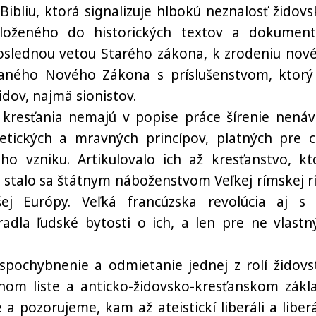
bliu, ktorá signalizuje hlbokú neznalosť židovs
vloženého do historických textov a dokument
oslednou vetou Starého zákona, k zrodeniu nov
aného Nového Zákona s príslušenstvom, ktorý
idov, najmä sionistov.
í kresťania nemajú v popise práce šírenie nenávi
etických a mravných princípov, platných pre c
o vzniku. Artikulovalo ich až kresťanstvo, kt
a stalo sa štátnym náboženstvom Veľkej rímskej rí
ej Európy. Veľká francúzska revolúcia aj s 
adla ľudské bytosti o ich, a len pre ne vlastn
spochybnenie a odmietanie jednej z rolí židovs
om liste a anticko-židovsko-kresťanskom zákl
 pozorujeme, kam až ateistickí liberáli a liberá