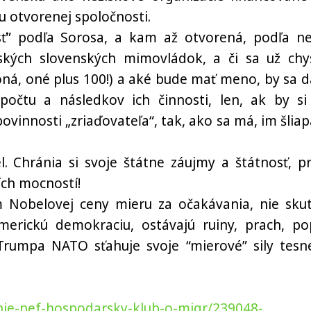
 otvorenej spoločnosti.
ť” podľa Sorosa, a kam až otvorená, podľa n
nských slovenských mimovládok, a či sa už chy
 oná, oné plus 100!) a aké bude mať meno, by sa d
čtu a následkov ich činnosti, len, ak by si
povinnosti „zriaďovateľa“, tak, ako sa má, im šliap
. Chránia si svoje štátne záujmy a štátnosť, pr
ích mocností!
Nobelovej ceny mieru za očakávania, nie skut
erickú demokraciu, ostávajú ruiny, prach, po
Trumpa NATO sťahuje svoje “mierové” sily tesn
enie-nef-hospodarsky-klub-o-migr/239048-