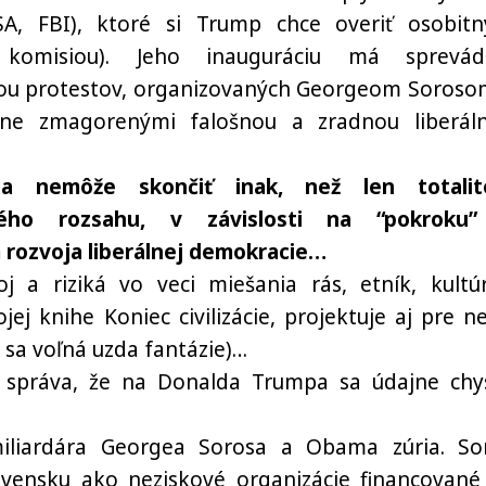
SA, FBI), ktoré si Trump chce overiť osobit
 komisiou). Jeho inauguráciu má sprevád
ou protestov, organizovaných Georgeom Soroso
dne zmagorenými falošnou a zradnou liberál
ia nemôže skončiť inak, než len totalit
ného rozsahu, v závislosti na “pokroku
 rozvoja liberálnej demokracie…
 a riziká vo veci miešania rás, etník, kultú
ej knihe Koniec civilizácie, projektuje aj pre n
 sa voľná uzda fantázie)…
á správa, že na Donalda Trumpa sa údajne chy
miliardára Georgea Sorosa a Obama zúria. So
ovensku ako neziskové organizácie financované