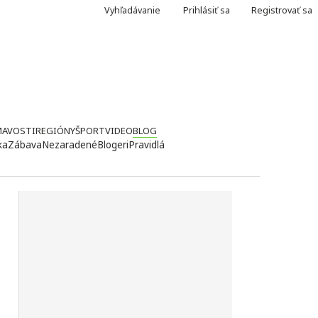
Vyhľadávanie
Prihlásiť sa
Registrovať sa
MAVOSTI
REGIÓNY
ŠPORT
VIDEO
BLOG
ka
Zábava
Nezaradené
Blogeri
Pravidlá