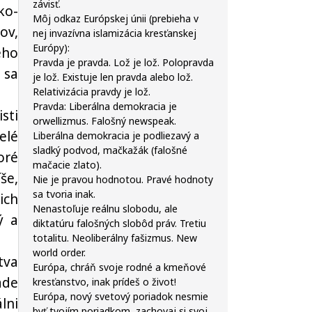
závisť.
ko-
Môj odkaz Európskej únii (prebieha v
ov,
nej invazívna islamizácia kresťanskej
Európy):
ého
Pravda je pravda. Lož je lož. Polopravda
 sa
je lož. Existuje len pravda alebo lož.
Relativizácia pravdy je lož.
Pravda: Liberálna demokracia je
sti
orwellizmus. Falošný newspeak.
elé
Liberálna demokracia je podliezavý a
sladký podvod, mačkažák (falošné
oré
mačacie zlato).
še,
Nie je pravou hodnotou. Pravé hodnoty
sa tvoria inak.
ich
Nenastoľuje reálnu slobodu, ale
ý a
diktatúru falošných slobôd práv. Tretiu
totalitu. Neoliberálny fašizmus. New
world order.
tva
Európa, chráň svoje rodné a kmeňové
ade
kresťanstvo, inak prídeš o život!
Európa, nový svetový poriadok nesmie
lni
byť tvojím poriadkom, zachovaj si svoj