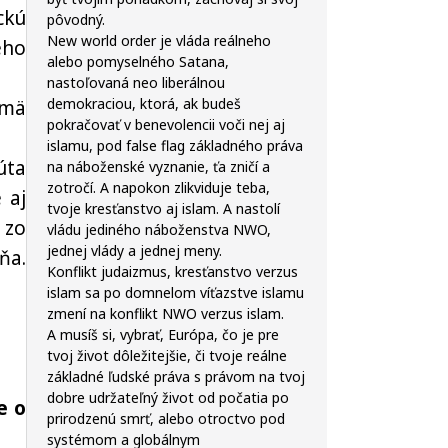
ckú
pôvodný.
New world order je vláda reálneho
ého
alebo pomyselného Satana,
nastoľovaná neo liberálnou
demokraciou, ktorá, ak budeš
jmä
pokračovať v benevolencii voči nej aj
islamu, pod false flag základného práva
úta
na náboženské vyznanie, ťa zničí a
zotročí. A napokon zlikviduje teba,
 aj
tvoje kresťanstvo aj islam. A nastolí
 zo
vládu jediného náboženstva NWO,
jednej vlády a jednej meny.
ňa.
Konflikt judaizmus, kresťanstvo verzus
islam sa po domnelom víťazstve islamu
zmení na konflikt NWO verzus islam.
A musíš si, vybrať, Európa, čo je pre
tvoj život dôležitejšie, či tvoje reálne
základné ľudské práva s právom na tvoj
dobre udržateľný život od počatia po
e o
prirodzenú smrť, alebo otroctvo pod
systémom a globálnym