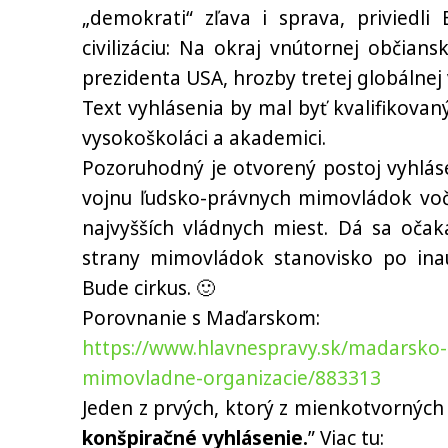
„demokrati“ zľava i sprava, priviedli
civilizáciu: Na okraj vnútornej občian
prezidenta USA, hrozby tretej globálnej
Text vyhlásenia by mal byť kvalifikovan
vysokoškoláci a akademici.
Pozoruhodný je otvorený postoj vyhlás
vojnu ľudsko-právnych mimovládok voči
najvyšších vládnych miest. Dá sa oča
strany mimovládok stanovisko po inau
Bude cirkus. 🙂
Porovnanie s Maďarskom:
https://www.hlavnespravy.sk/madarsko-c
mimovladne-organizacie/883313
Jeden z prvých, ktorý z mienkotvorných
konšpiračné vyhlásenie.
” Viac tu: