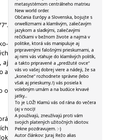
metasystémom centrálneho matrixu
New world order.
Občania Európy a Slovenska, bojujte s
orwellizmami a klamlivým, zaliečavým
7”.
jazykom a sladkými, zaliečavými
rečičkami v bežnom živote a najmä v
ko-
politike, ktorá vás manipuluje aj
pripravenými falošnými prieskumami, a
ých
aj nimi vás vťahuje do klamlivých politík,
 aj
a takto pripravené a „predžuté ovce“
vás vo vašej dobrej viere a nádeji, že sa
o a
„konečne“ rozhodnete správne (lebo
však aj prieskumy..!) vás posiela k
volebným urnám a na budúce krvavé
o o
jatky...
To je LOŽ! Klamú vás od rána do večera
(aj v noci)!
A používajú, zneužívajú proti vám
orá
svojich platených užitočných idiotov.
ích
Pekne pozdravujem. :-)
Autor článkov: Juraj Režo alias
dok