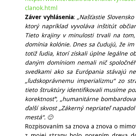
clanok.html
Záver vyhlásenia
:
„Našťastie Slovensko 
ktorý napríklad vyvoláva inštitút obči
Tieto krajiny v minulosti trvali na tom
domínia kolónie. Dnes sa čudujú, že im
totiž ľudia, ktorí získali úplne legálne 
daným domíniom nemali nič spoločnéh
svedkami ako sa Európania stávajú nev
„ľudskoprávnemu imperializmu“ zo str
tieto štruktúry identifikovali musíme po
korektnosť“, „humanitárne bombardovan
ďalší skvost „Zákerný nepriateľ napado
mestá“. 🙂
Rozpisovaním sa znova a znova o mimovl
z mojej strany bolo nosením dreva d