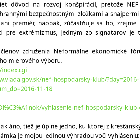
iet dôvod na rozvoj konšpirácií, pretože NEF
 ochrannými bezpečnostnými zložkami a snajpermi
ni premiér, naopak, zúčastňuje sa ho, zrejme 
ti pre extrémizmus, jedným zo signatárov je t
a členov združenia Neformálne ekonomické fó
ho mierového výboru.
index.cgi
w.vlada.gov.sk/nef-hospodarsky-klub/?day=2016-
um_do=2016-11-18
Dl%C3%A1nok/vyhlasenie-nef-hospodarsky-klub-
 ak áno, tiež je úplne jedno, ku ktorej z kresťansk
ámka je mojou jedinou výhradou voči vyhláseniu: