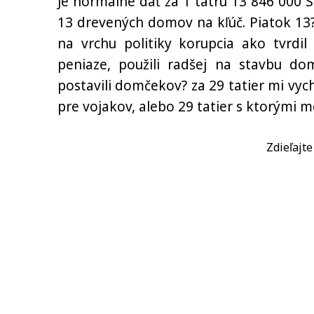
Je normálne dať za 1 tatru 13 846 000
13 drevených domov na kľúč. Piatok 13? 
na vrchu politiky korupcia ako tvrdi
peniaze, použili radšej na stavbu do
postavili domčekov? za 29 tatier mi vyc
pre vojakov, alebo 29 tatier s ktorými 
Zdieľajt