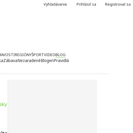
Vyhľadávanie
Prihlásiť sa
Registrovať sa
MAVOSTI
REGIÓNY
ŠPORT
VIDEO
BLOG
ka
Zábava
Nezaradené
Blogeri
Pravidlá
sky