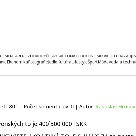
KOMENTÁRE
ROZHOVORY
ČESKY
SVETONÁZOR
EKONOMIKA
KULTÚRA
ZAUJÍ
anie
Ekonomika
Fotografie
Jedlo
Kultúra
Lifestyle
Šport
Móda
Veda a techni
etí:
801
| Počet komentárov:
0
| Autor:
Rastislav Hrusov
venských to je 400`500 000 ! SKK