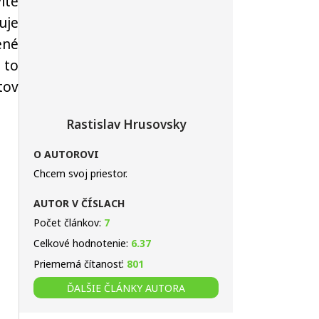
íte
uje
ené
 to
tov
Rastislav Hrusovsky
O AUTOROVI
Chcem svoj priestor.
AUTOR V ČÍSLACH
Počet článkov:
7
Celkové hodnotenie:
6.37
Priemerná čítanosť:
801
ĎALŠIE ČLÁNKY AUTORA