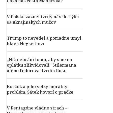
Čaká nás cesta Maďarska?
V Poľsku zaznel tvrdý návrh. Týka
sa ukrajinských mužov
Trump to nevedel a poriadne umyl
hlavu Hegsethovi
„Nič nebráni tomu, aby sme na
oplátku zlikvidovali“ Štilermana
alebo Fedorova, tvrdia Rusi
Korčok a jeho veľký morálny
problém. Šátek hovorí o pračke
V Pentagóne vládne strach –