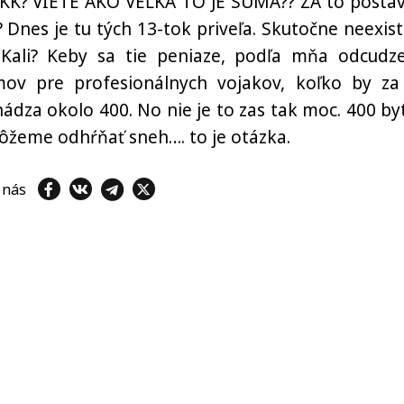
 SKK? VIETE AKO VEĽKÁ TO JE SUMA?? ZA to postav
Dnes je tu tých 13-tok priveľa. Skutočne neexist
l Kali? Keby sa tie peniaze, podľa mňa odcudz
mov pre profesionálnych vojakov, koľko by za
hádza okolo 400. No nie je to zas tak moc. 400 by
môžeme odhŕňať sneh…. to je otázka.
e nás