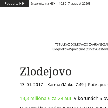
Podporte HS
Inzerujte na HS
10:30
|
7. august 2026
|
TITULKA
Z DOMOVA
ZO ZAHRANIČIA
Blog
Politika
Spoločnosť
Cirkev
Cestov
Zlodejovo
13. 01. 2017 | Karma článku:
7.49
| Počet pozr
13,3 milióna € za 29 áut
. V korunách Slo