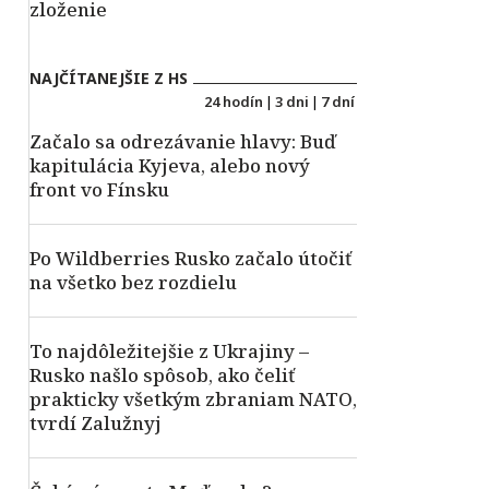
zloženie
NAJČÍTANEJŠIE Z HS
24 hodín
|
3 dni
|
7 dní
Začalo sa odrezávanie hlavy: Buď
kapitulácia Kyjeva, alebo nový
front vo Fínsku
Po Wildberries Rusko začalo útočiť
na všetko bez rozdielu
To najdôležitejšie z Ukrajiny –
Rusko našlo spôsob, ako čeliť
prakticky všetkým zbraniam NATO,
tvrdí Zalužnyj