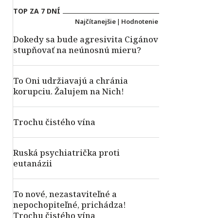
TOP ZA 7 DNÍ
Najčítanejšie
|
Hodnotenie
Dokedy sa bude agresivita Cigánov
stupňovať na neúnosnú mieru?
To Oni udržiavajú a chránia
korupciu. Žalujem na Nich!
Trochu čistého vína
Ruská psychiatrička proti
eutanázii
To nové, nezastaviteľné a
nepochopiteľné, prichádza!
Trochu čistého vína