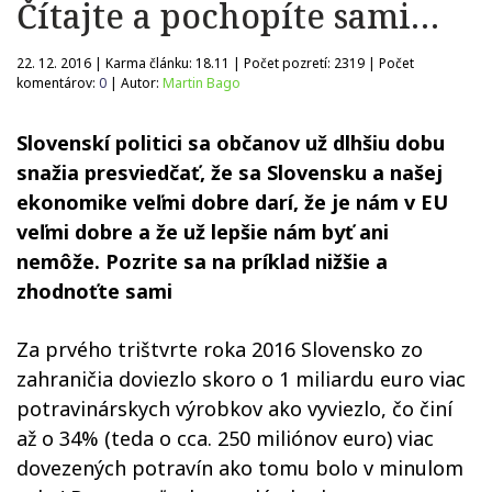
Čítajte a pochopíte sami…
22. 12. 2016 | Karma článku:
18.11
| Počet pozretí:
2319
| Počet
komentárov:
0
| Autor:
Martin Bago
Slovenskí politici sa občanov už dlhšiu dobu
snažia presviedčať, že sa Slovensku a našej
ekonomike veľmi dobre darí, že je nám v EU
veľmi dobre a že už lepšie nám byť ani
nemôže. Pozrite sa na príklad nižšie a
zhodnoťte sami
Za prvého trištvrte roka 2016 Slovensko zo
zahraničia doviezlo skoro o 1 miliardu euro viac
potravinárskych výrobkov ako vyviezlo, čo činí
až o 34% (teda o cca. 250 miliónov euro) viac
dovezených potravín ako tomu bolo v minulom