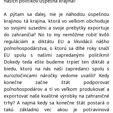
našich politikov úšpešná krajina?
A pýtam sa ďalej, nie je náhodou úspešnou
krajinou tá krajina, ktorá vo veľkom obchoduje
so svojimi susedmi a svoje prebytky exportuje
do zahraničia? No to my nemôžme robiť kvôli
reguláciám a diktátu EU a likvidácii nášho
poľnohospodárstva, o ktorú sa dlhé roky snaží
EU spolu s našimi zapredanými politikmi!
Dokedy teda ešte budeme trpieť ten diktát a
biedu, ktorú na nás naši zapredanci spolu s
eurozločincami náročky vedome uvalili? Kedy
konečne začne štát podporovať
poľnohospodárov a tí vo veľkom produkovať a
exportovať naše kvalitné výrobky na zahraničné
trhy? A najmä kedy sa konečne štát postará o
takú základnú vec akou je potravinová