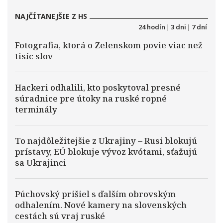
NAJČÍTANEJŠIE Z HS
24 hodín
|
3 dni
|
7 dní
Fotografia, ktorá o Zelenskom povie viac než
tisíc slov
Hackeri odhalili, kto poskytoval presné
súradnice pre útoky na ruské ropné
terminály
To najdôležitejšie z Ukrajiny – Rusi blokujú
prístavy, EÚ blokuje vývoz kvótami, sťažujú
sa Ukrajinci
Púchovský prišiel s ďalším obrovským
odhalením. Nové kamery na slovenských
cestách sú vraj ruské