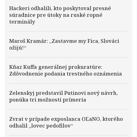
Hackeri odhalili, kto poskytoval presné
súradnice pre útoky na ruské ropné
terminály
Maroš Kramár: „Zastavme my Fica, Slováci
ožijú!“
Kňaz Kuffa generálnej prokuratúre:
Zdôvodnenie podania trestného oznámenia
Zelenskyj predstavil Putinovi nový návrh,
ponúka tri možnosti prímeria
Zvrat v prípade exposlanca OĽaNO, ktorého
odhalil „lovec pedofilov“