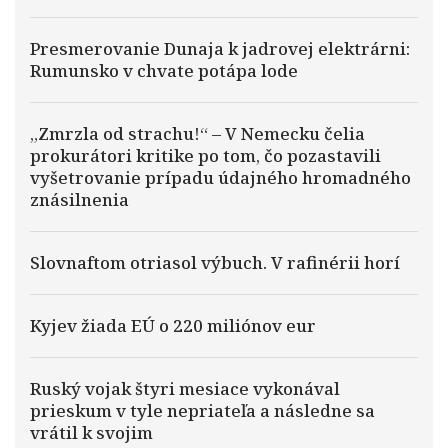
Presmerovanie Dunaja k jadrovej elektrárni:
Rumunsko v chvate potápa lode
„Zmrzla od strachu!“ – V Nemecku čelia
prokurátori kritike po tom, čo pozastavili
vyšetrovanie prípadu údajného hromadného
znásilnenia
Slovnaftom otriasol výbuch. V rafinérii horí
Kyjev žiada EÚ o 220 miliónov eur
Ruský vojak štyri mesiace vykonával
prieskum v tyle nepriateľa a následne sa
vrátil k svojim