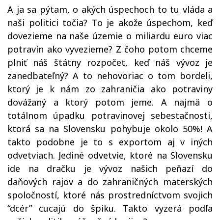
A ja sa pýtam, o akých úspechoch to tu vláda a
naši politici točia? To je akože úspechom, keď
dovezieme na naše územie o miliardu euro viac
potravín ako vyvezieme? Z čoho potom chceme
plniť náš štátny rozpočet, keď náš vývoz je
zanedbateľný? A to nehovoriac o tom bordeli,
ktorý je k nám zo zahraničia ako potraviny
dovážaný a ktorý potom jeme. A najmä o
totálnom úpadku potravinovej sebestačnosti,
ktorá sa na Slovensku pohybuje okolo 50%! A
takto podobne je to s exportom aj v iných
odvetviach. Jediné odvetvie, ktoré na Slovensku
ide na dračku je vývoz našich peňazí do
daňových rajov a do zahraničných materských
spoločností, ktoré nás prostredníctvom svojich
“dcér” cucajú do špiku. Takto vyzerá podľa