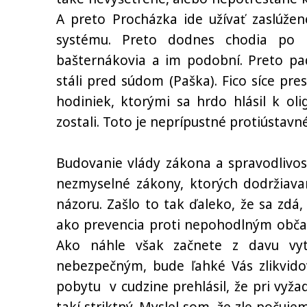
A preto Procházka ide užívať zaslúžené
systému. Preto dodnes chodia po slo
bašternákovia a im podobní. Preto pad
stáli pred súdom (Paška). Fico síce pr
hodiniek, ktorými sa hrdo hlásil k oli
zostali. Toto je neprípustné protiústavn
Budovanie vlády zákona a spravodlivost
nezmyselné zákony, ktorých dodržiava
názoru. Zašlo to tak ďaleko, že sa zdá,
ako prevencia proti nepohodlným občan
Ako náhle však začnete z davu vyt
nebezpečným, bude ľahké Vás zlikvidov
pobytu v cudzine prehlásil, že pri vy