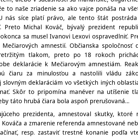
že to naše zriadenie sa ako vajce ponáša na vše
U nás síce platí právo, ale tento štát postráda
ť. Preto Michal Kováč, bývalý prezident republi
okonca sa musel Ivanovi Lexovi ospravedlniť. Pr
 Mečiarových amnestií. Občianska spoločnosť d
etržitým tlakom, preto po 18 rokoch prichá
dobe deklarácie k Mečiarovým amnestiám. Reak
ú čiaru za minulosťou a nastolili vládu zák
aj slovným deklaráciám vo všetkých iných oblasti
onať. Skôr to pripomína manéver na utíšenie tl
keby táto hrubá čiara bola aspoň prerušovaná…
ujúceho prezidenta, amnestoval skutky, ktoré 
 Kováča a zmarenie referenda amnestované nebo
čínať, resp. zastaviť trestné konanie podľa vt