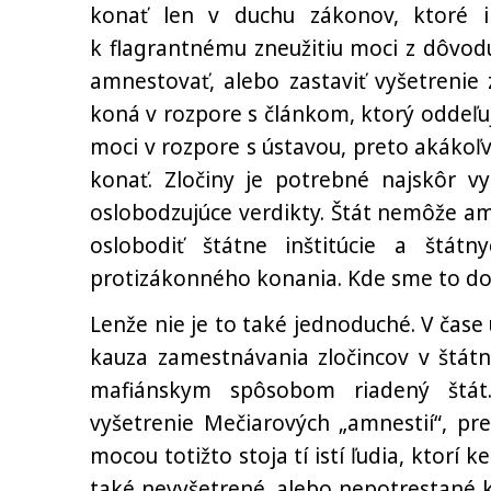
konať len v duchu zákonov, ktoré i
k flagrantnému zneužitiu moci z dôvodu
amnestovať, alebo zastaviť vyšetrenie 
koná v rozpore s článkom, ktorý oddeľuje
moci v rozpore s ústavou, preto akáko
konať. Zločiny je potrebné najskôr v
oslobodzujúce verdikty. Štát nemôže amn
oslobodiť štátne inštitúcie a štá
protizákonného konania. Kde sme to doš
Lenže nie je to také jednoduché. V čase
kauza zamestnávania zločincov v štátn
mafiánskym spôsobom riadený štát.
vyšetrenie Mečiarových „amnestií“, pr
mocou totižto stoja tí istí ľudia, ktorí
také nevyšetrené, alebo nepotrestané k