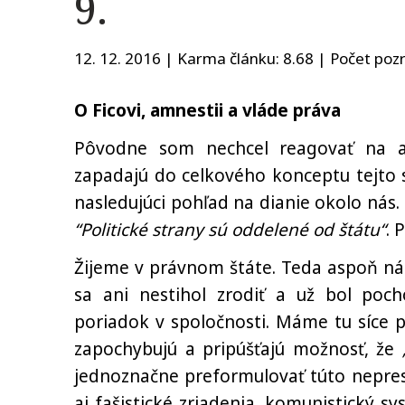
9.
12. 12. 2016 | Karma článku:
8.68
| Počet pozr
O Ficovi, amnestii a vláde práva
Pôvodne som nechcel reagovať na ak
zapadajú do celkového konceptu tejto 
nasledujúci pohľad na dianie okolo ná
“Politické strany sú oddelené od štátu“
. 
Žijeme v právnom štáte. Teda aspoň nám
sa ani nestihol zrodiť a už bol poc
poriadok v spoločnosti. Máme tu síce pr
zapochybujú a pripúšťajú možnosť, že
jednoznačne preformulovať túto nepres
aj fašistické zriadenia, komunistický sy