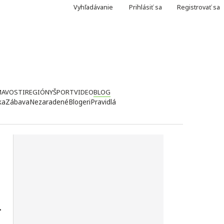
Vyhľadávanie
Prihlásiť sa
Registrovať sa
MAVOSTI
REGIÓNY
ŠPORT
VIDEO
BLOG
ka
Zábava
Nezaradené
Blogeri
Pravidlá
u