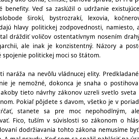
 benefity. Veď sa zaslúžil o udržanie existujúc
bode širokí, bystrozrakí, lexovia, kočnerov
ajú hlavy politickej zodpovednosti, namiesto, 
estal dráždiť voličov ostentatívnym nosením drah
garchii, ale inak je konzistentný. Názory a post
é spojenie politickej moci so štátom.
i naráža na nevôľu vládnucej elity. Predkladané
nie je nemožné, dokonca je snaha o postihova
 akoby tieto návrhy zákonov uzreli svetlo sveta 
om. Pokiaľ pôjdete s davom, všetko je v poriad
ŕčať, stanete sa pre moc nepohodlným, al
ať. Fico, tuším v súvislosti so zákonom o hlás
žadovaní dodržiavania tohto zákona nemusíme byť