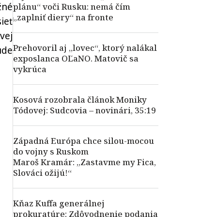
žné
plánu“ voči Rusku: nemá čím
„zaplniť diery“ na fronte
ieť
vej
Prehovoril aj „lovec“, ktorý nalákal
ude
exposlanca OĽaNO. Matovič sa
vykrúca
Kosová rozobrala článok Moniky
Tódovej: Sudcovia – novinári, 35:19
Západná Európa chce silou-mocou
do vojny s Ruskom
Maroš Kramár: „Zastavme my Fica,
Slováci ožijú!“
Kňaz Kuffa generálnej
prokuratúre: Zdôvodnenie podania