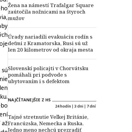
Žena na námestí Trafalgar Square
eho
zaútočila nožnicami na štyroch
ia,
mužov
aby
ých
Úrady nariadili evakuáciu rodín s
oje
deťmi z Kramatorska, Rusi sú už
len 20 kilometrov od okraja mesta
Slovenskí policajti v Chorvátsku
 sú
pomáhali pri podvode s
nie
ubytovaním i s defektom
len
ku.
NAJČÍTANEJŠIE Z HS
ebo
24 hodín
|
3 dni
|
7 dní
ení
Tajné stretnutie Veľkej Británie,
 až
Francúzska, Nemecka a Ruska.
Jedno meno nechcú prezradiť