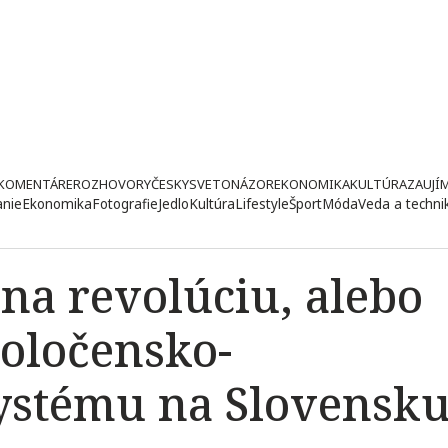
KOMENTÁRE
ROZHOVORY
ČESKY
SVETONÁZOR
EKONOMIKA
KULTÚRA
ZAUJÍ
anie
Ekonomika
Fotografie
Jedlo
Kultúra
Lifestyle
Šport
Móda
Veda a techni
na revolúciu, alebo
poločensko-
ystému na Slovensk