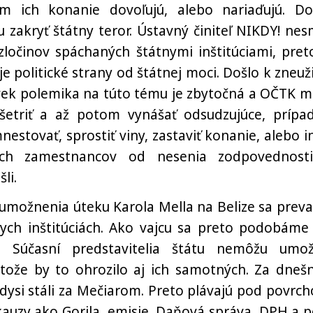
m ich konanie dovoľujú, alebo nariaďujú. Do
 zakryť štátny teror. Ústavný činiteľ NIKDY! nes
zločinov spáchaných štátnymi inštitúciami, pret
 politické strany od štátnej moci. Došlo k zneuži
ľvek polemika na túto tému je zbytočná a OČTK m
yšetriť a až potom vynášať odsudzujúce, prípa
estovať, sprostiť viny, zastaviť konanie, alebo i
tnych zamestnancov od nesenia zodpovednost
li.
 umožnenia úteku Karola Mella na Belize sa preval
ych inštitúciách. Ako vajcu sa preto podobáme
 Súčasní predstavitelia štátu nemôžu umož
etože by to ohrozilo aj ich samotných. Za dneš
 kedysi stáli za Mečiarom. Preto plávajú pod povrc
auzy ako Gorila, emisie, Daňová správa, DPH a p