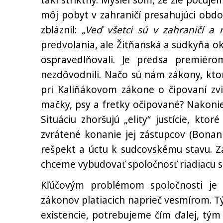
takí striktný. Myslel som, že zle počuje
môj pobyt v zahraničí presahujúci obdob
zbláznil:
„Veď všetci sú v zahraničí a n
predvolania, ale Žitňanská a sudkyňa 
ospravedlňovali. Je predsa premiéro
nezdôvodnili. Načo sú nám zákony, kt
pri Kaliňákovom zákone o čipovaní zvi
mačky, psy a fretky očipované? Nakonie
Situáciu zhoršujú „elity“ justície, kto
zvrátené konanie jej zástupcov (Bonann
rešpekt a úctu k sudcovskému stavu. Za
chceme vybudovať spoločnosť riadiacu s
Kľúčovým problémom spoločnosti je 
zákonov platiacich naprieč vesmírom. Tý
existencie, potrebujeme čím ďalej, tým 