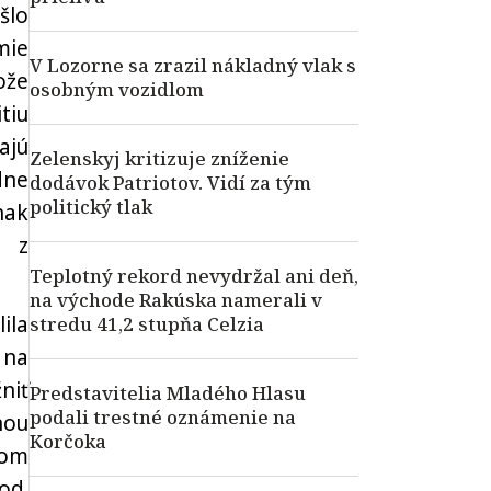
šlo
mie
V Lozorne sa zrazil nákladný vlak s
ože
osobným vozidlom
tiu
ajú
Zelenskyj kritizuje zníženie
dne
dodávok Patriotov. Vidí za tým
politický tlak
nak
i z
Teplotný rekord nevydržal ani deň,
na východe Rakúska namerali v
ila
stredu 41,2 stupňa Celzia
 na
niť
Predstavitelia Mladého Hlasu
podali trestné oznámenie na
nou
Korčoka
hom
od.