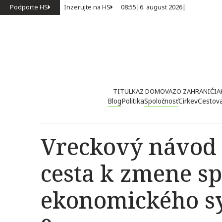
Podporte HS
Inzerujte na HS
08:55
|
6. august 2026
|
TITULKA
Z DOMOVA
ZO ZAHRANIČIA
Blog
Politika
Spoločnosť
Cirkev
Cestov
Vreckový návod 
cesta k zmene s
ekonomického s