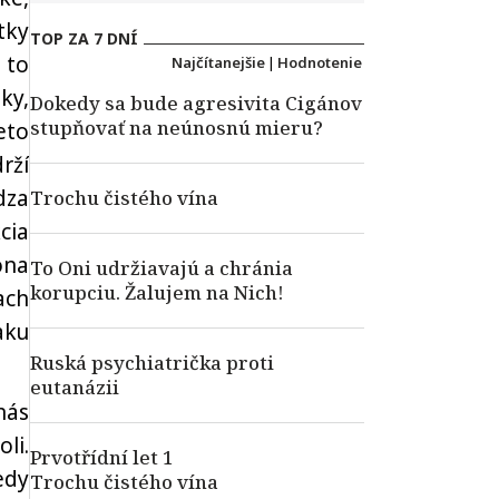
tky
TOP ZA 7 DNÍ
 to
Najčítanejšie
|
Hodnotenie
ky,
Dokedy sa bude agresivita Cigánov
stupňovať na neúnosnú mieru?
eto
rží
dza
Trochu čistého vína
cia
ona
To Oni udržiavajú a chránia
korupciu. Žalujem na Nich!
ach
aku
Ruská psychiatrička proti
eutanázii
nás
li.
Prvotřídní let 1
edy
Trochu čistého vína