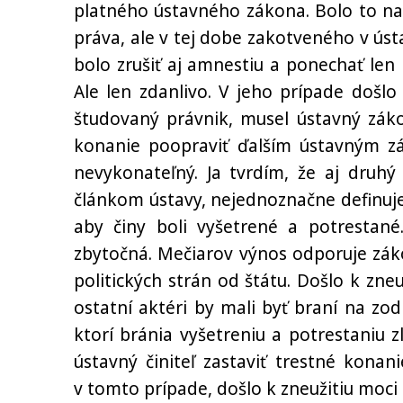
platného ústavného zákona. Bolo to n
práva, ale v tej dobe zakotveného v ús
bolo zrušiť aj amnestiu a ponechať len
Ale len zdanlivo. V jeho prípade došl
študovaný právnik, musel ústavný zákon
konanie poopraviť ďalším ústavným z
nevykonateľný. Ja tvrdím, že aj druhý
článkom ústavy, nejednoznačne definuje
aby činy boli vyšetrené a potrestané
zbytočná. Mečiarov výnos odporuje zák
politických strán od štátu. Došlo k zneu
ostatní aktéri by mali byť braní na zodp
ktorí bránia vyšetreniu a potrestaniu z
ústavný činiteľ zastaviť trestné konan
v tomto prípade, došlo k zneužitiu moci