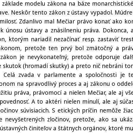
a základe modelu zákona na báze monarchistick
tave. Neskôr tento zákon z ústavy vypadol. Múdre
 milosť. Zdanlivo mal Mečiar právo konať ako kon
o k únosu ústavy a znásilneniu práva. Dokonca, 
, ktorým nariadil nezačínať resp. zastaviť tres
ákonom, pretože ten prvý bol zmätočný a prá
 zákon je nevykonateľný, pretože odporuje ďal
 skutok (hromadí skutky) a preto nič nebráni to
. Celá zvada v parlamente a spoločnosti je t
onom na spravodlivý proces a aj zákonu o oddel
žitiu práva, právomocí a nielen Mečiar, ale aj vše
ovednosť. A to aktéri nielen minulí, ale aj súčas
ločinov súvisiacich. S etických príčin nemôže žia
ie nevyšetrených zločinov, pretože, ako sa ukáz
 ústavných činiteľov a štátnych orgánov, ktoré mu