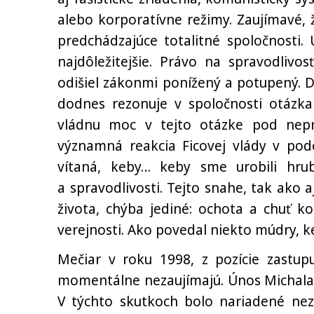
alebo korporatívne režimy. Zaujímavé, 
predchádzajúce totalitné spoločnosti. 
najdôležitejšie. Právo na spravodlivos
odišiel zákonmi ponížený a potupený. D
dodnes rezonuje v spoločnosti otázka
vládnu moc v tejto otázke pod nepr
významná reakcia Ficovej vlády v po
vítaná, keby… keby sme urobili hrub
a spravodlivosti. Tejto snahe, tak ako 
života, chýba jediné: ochota a chuť k
verejnosti. Ako povedal niekto múdry, 
Mečiar v roku 1998, z pozície zastup
momentálne nezaujímajú. Únos Michala
V týchto skutkoch bolo nariadené neza