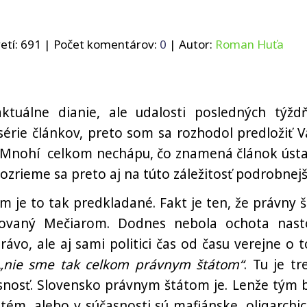
etí:
691
| Počet komentárov:
0
| Autor:
Roman Huťa
tuálne dianie, ale udalosti posledných týžd
série článkov, preto som sa rozhodol predložiť 
s. Mnohí celkom nechápu, čo znamená článok ústa
Pozrieme sa preto aj na túto záležitosť podrobnejš
 je to tak predkladané. Fakt je ten, že právny š
hovaný Mečiarom. Dodnes nebola ochota nasto
ávo, ale aj sami politici čas od času verejne o 
„nie sme tak celkom právnym štátom“
. Tu je tr
nosť. Slovensko právnym štátom je. Lenže tým b
stém, alebo v súčasnosti sú mafiánske, oligarchic