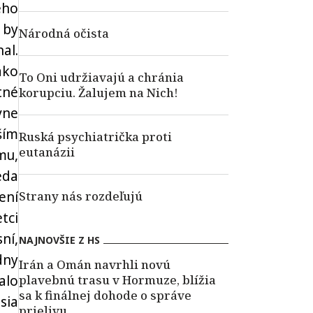
ého
 by
Národná očista
al.
ako
To Oni udržiavajú a chránia
tné
korupciu. Žalujem na Nich!
vne
ším
Ruská psychiatrička proti
eutanázii
mu,
eda
ení
Strany nás rozdeľujú
tci
ní,
NAJNOVŠIE Z HS
dny
Irán a Omán navrhli novú
alo
plavebnú trasu v Hormuze, blížia
sa k finálnej dohode o správe
sia
prielivu