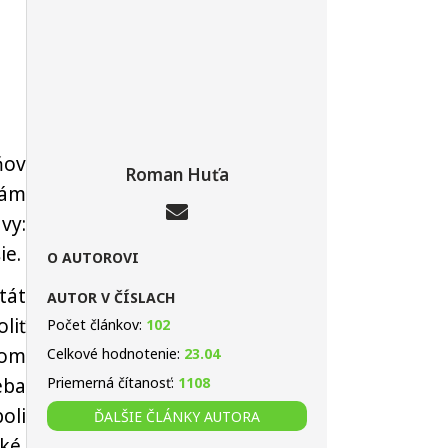
ňov
Roman Huťa
Vám
vy:
ie.
O AUTOROVI
tát
AUTOR V ČÍSLACH
liť
Počet článkov:
102
tom
Celkové hodnotenie:
23.04
eba
Priemerná čítanosť:
1108
oli
ĎALŠIE ČLÁNKY AUTORA
ké,