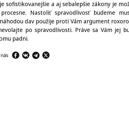
e sofistikovanejšie a aj sebalepšie zákony je mo
 procesne. Nastoliť spravodlivosť budeme mus
ak náhodou dav použije proti Vám argument roxoro
evolajte po spravodlivosti. Práve sa Vám jej b
komu padni.
e nás