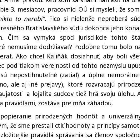
m. A mal pravdu. Keď som sa snažil nahlásiť na úr
ie 3. mesiacov, pracovníci OÚ si mysleli, že som
ikto to nerobí“.
Fico si nielenže nepreberá sú
okresného Bratislavského súdu dokonca jeho kona
m. Čím sa vymyká spod jurisdikcie tohto štá
oré nemusíme dodržiavať? Podobne tomu bolo na
erat. Ako chcel Kaliňák dosiahnuť, aby boli vše
c pod tlakom verejnosti od tohto nezmyslu upust
ré sú nepostihnuteľné (zatiaľ) a úplne nemorálne
o, ale aj iné prejavy), ktoré rozvracajú prirodz
ujatosť a lojalita sudcov tiež hrá svoju úlohu. 
a pravidlami, zostáva pre mňa záhadou.
popieranie prirodzených hodnôt a univerzáln
m, že sme prestali ctiť hodnoty a princípy samot
zložitejšie pravidlá správania sa členov spoločno