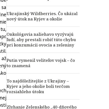
ade
 sa
Ukrajinský Wildberries. Čo ukázal
dne
nový útok na Kyjev a okolie
nie
tu,
Onkológovia naliehavo vyzývajú
pr.
ľudí, aby prestali robiť túto chybu
tky
pri konzumácii ovocia a zeleniny
il.
 až
Putin vymenil veliteľov vojsk – čo
ený
to znamená
Ako
To najdôležitejšie z Ukrajiny –
Kyjev a jeho okolie boli terčom
ych
rozsiahleho útoku
nej
sti
Zlyhanie Zelenského „40-dňového