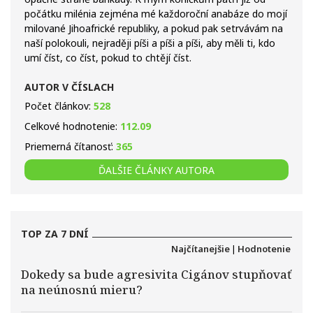
počátku milénia zejména mé každoroční anabáze do mojí
milované Jihoafrické republiky, a pokud pak setrvávám na
naší polokouli, nejraději píši a píši a píši, aby měli ti, kdo
umí číst, co číst, pokud to chtějí číst.
AUTOR V ČÍSLACH
Počet článkov:
528
Celkové hodnotenie:
112.09
Priemerná čítanosť:
365
ĎALŠIE ČLÁNKY AUTORA
TOP ZA 7 DNÍ
Najčítanejšie
|
Hodnotenie
Dokedy sa bude agresivita Cigánov stupňovať
na neúnosnú mieru?