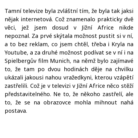
Tamní televize byla zvláštní tím, že byla tak jaksi
nějak internetová. Což znamenalo prakticky dvě
věci, jež jsem dosud v Jižní Africe nikde
nepoznal. Za prvé skýtala možnost pustit si v ní,
a to bez reklam, co jsem chtěl, třeba i Kryla na
Youtube, a za druhé možnost podívat se v ní i na
Spielbergův film Munich, na němž bylo zajímavé
to, že tam po dvou hodinách děje na chvilku
ukázali jakousi nahou vražedkyni, kterou vzápětí
zastřelili. Což je v televizi v Jižní Africe něco stěží
představitelného. Ne to, že někoho zastřelí, ale
to, že se na obrazovce mohla mihnout nahá
postava.