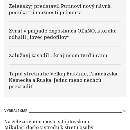
Zelenskyj predstavil Putinovi nový návrh,
ponúka tri možnosti prímeria
Zvrat v prípade exposlanca OĽaNO, ktorého
odhalil „lovec pedofilov“
Zalužnyj zasadil Ukrajincom tvrdú ranu
Tajné stretnutie Veľkej Británie, Francúzska,
Nemecka a Ruska. Jedno meno nechcú
prezradiť
VYBRALI SME
Na železničnom moste v Liptovskom
Mikuláši došlo v stredu k stretu osoby