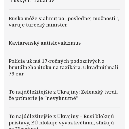
“ruských” radarov
Rusko môže siahnuť po „poslednej možnosti“,
varuje turecký minister
Kaviarenský antislovakizmus
Polícia už má 17-ročných podozrivých z
brutálneho útoku na taxikára. Ukradnúť mali
79 eur
To najdôležitejšie z Ukrajiny: Zelenský tvrdí,
že prímerie je “nevyhnutné”
To najdôležitejšie z Ukrajiny – Rusi blokujú
prístavy, EÚ blokuje vývoz kvótami, sťažujú
sa Ukrajinci