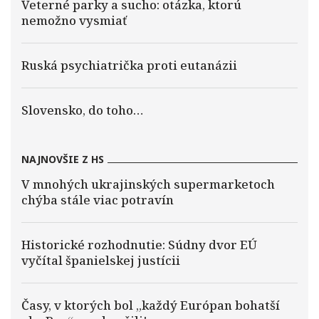
Veterné parky a sucho: otázka, ktorú
nemožno vysmiať
Ruská psychiatrička proti eutanázii
Slovensko, do toho…
NAJNOVŠIE Z HS
V mnohých ukrajinských supermarketoch
chýba stále viac potravín
Historické rozhodnutie: Súdny dvor EÚ
vyčítal španielskej justícii
Časy, v ktorých bol „každý Európan bohatší