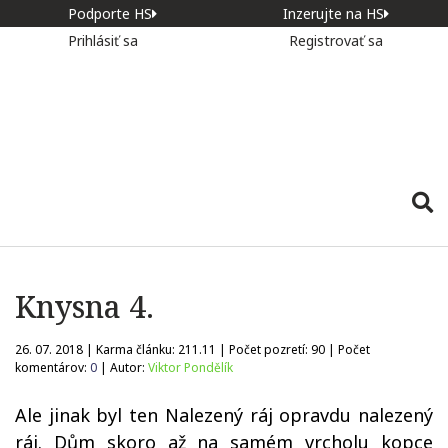
Podporte HS
Inzerujte na HS
Prihlásiť sa
Registrovať sa
Knysna 4.
26. 07. 2018 | Karma článku:
211.11
| Počet pozretí:
90
| Počet
komentárov:
0
| Autor:
Viktor Pondělík
Ale jinak byl ten Nalezený ráj opravdu nalezený
ráj. Dům skoro až na samém vrcholu kopce