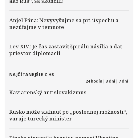
ako Rus“, sa skončili!
Anjel Pána: Nevyvyšujme sa pri úspechu a
nezúfajme v temnote
Lev XIV.: Je čas zastaviť špirálu násilia a dať
priestor diplomacii
NAJČÍTANEJŠIE Z HS
24 hodín
|
3 dni
|
7 dní
Kaviarenský antislovakizmus
Rusko môže siahnuť po „poslednej možnosti“,
varuje turecký minister
Fínsko stanovilo hranicu pomoci Ukrajine.