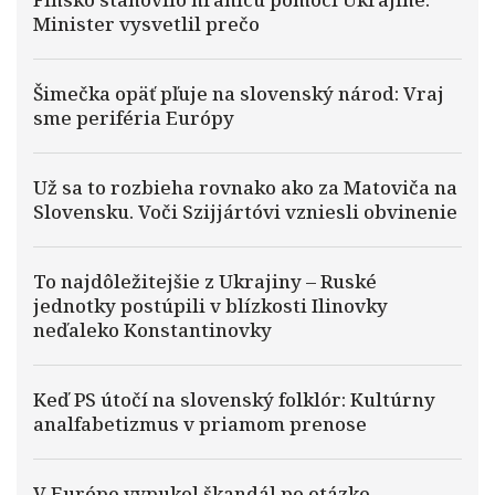
Minister vysvetlil prečo
Šimečka opäť pľuje na slovenský národ: Vraj
sme periféria Európy
Už sa to rozbieha rovnako ako za Matoviča na
Slovensku. Voči Szijjártóvi vzniesli obvinenie
To najdôležitejšie z Ukrajiny – Ruské
jednotky postúpili v blízkosti Ilinovky
neďaleko Konstantinovky
Keď PS útočí na slovenský folklór: Kultúrny
analfabetizmus v priamom prenose
V Európe vypukol škandál po otázke