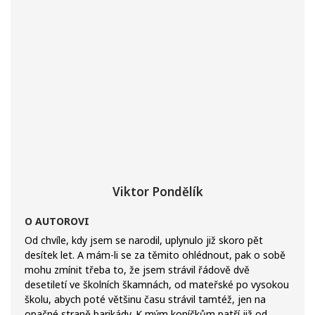
Viktor Pondělík
O AUTOROVI
Od chvíle, kdy jsem se narodil, uplynulo již skoro pět
desítek let. A mám-li se za těmito ohlédnout, pak o sobě
mohu zmínit třeba to, že jsem strávil řádově dvě
desetiletí ve školních škamnách, od mateřské po vysokou
školu, abych poté většinu času strávil tamtéž, jen na
opačné straně barikády. K mým koníčkům patří již od