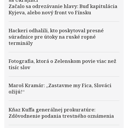
Začalo sa odrezávanie hlavy: Buď kapitulácia
Kyjeva, alebo nový front vo Fínsku
Hackeri odhalili, kto poskytoval presné
súradnice pre útoky na ruské ropné
terminály
Fotografia, ktorá o Zelenskom povie viac než
tisíc slov
Maroš Kramár: „Zastavme my Fica, Slováci
ožijú!“
Kňaz Kuffa generálnej prokuratúre:
Zdôvodnenie podania trestného oznámenia