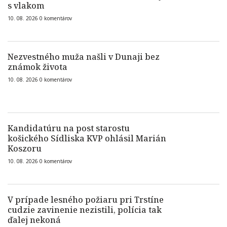
s vlakom
10. 08. 2026
0
komentárov
Nezvestného muža našli v Dunaji bez
známok života
10. 08. 2026
0
komentárov
Kandidatúru na post starostu
košického Sídliska KVP ohlásil Marián
Koszoru
10. 08. 2026
0
komentárov
V prípade lesného požiaru pri Trstíne
cudzie zavinenie nezistili, polícia tak
ďalej nekoná