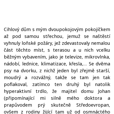
Cihlový dům s mým dvoupokojovým pokojíčkem
až pod samou střechou, jemuž se naštěstí
vyhnuly loňské požáry, jež zdevastovaly nemalou
část těchto míst, s terasou a u nich vcelku
běžným vybavením, jako je televize, mikrovlnka,
nádobí, lednice, klimatizace, křesla,… Se dvěma
psy na dvorku, z nichž jeden byl zřejmě starší,
moudrý a rozvážný, takže se tam jen tak
poflakoval, zatímco ten druhý byl natolik
hyperaktivní trdlo, že majitel domu Johan
(připomínající mi silně mého doktora a
prapůvodem prý skutečně Středoevropan,
ovšem z rodiny žijící tam už od osmnáctého