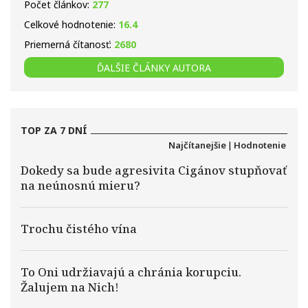
Počet článkov:
277
Celkové hodnotenie:
16.4
Priemerná čítanosť:
2680
ĎALŠIE ČLÁNKY AUTORA
TOP ZA 7 DNÍ
Najčítanejšie
|
Hodnotenie
Dokedy sa bude agresivita Cigánov stupňovať
na neúnosnú mieru?
Trochu čistého vína
To Oni udržiavajú a chránia korupciu.
Žalujem na Nich!