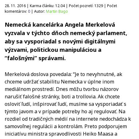
28. 11. 2016 | Karma článku:
12.04
| Počet pozretí:
1329
| Počet
komentárov:
0
| Autor:
Martin Bago
Nemecká kancelárka Angela Merkelová
vyzvala v týchto dňoch nemecký parlament,
aby sa vysporiadal s novými digitálnymi
výzvami, politickou manipuláciou a
“falošnými” správami.
Merkelová doslova povedala: “Je to nevyhnutné, ak
chceme udržať stabilitu Nemecka v úplne inom
mediálnom prostredí. Dnes môžu tvorbu názorov
narušiť falošné stránky, boti a trollovia. Ak chcete
osloviť ľudí, inšpirovať ľudí, musíme sa vysporiadať s
týmto javom a v prípade potreby ho aj regulovať. Na
rozdiel od tradičných médií na internete nedochádza k
samovoľnej regulácii a kontrolám. Preto podporujem
iniciatívu ministra spravodlivosti Heiko Maasa a