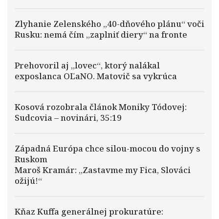
Zlyhanie Zelenského „40-dňového plánu“ voči
Rusku: nemá čím „zaplniť diery“ na fronte
Prehovoril aj „lovec“, ktorý nalákal
exposlanca OĽaNO. Matovič sa vykrúca
Kosová rozobrala článok Moniky Tódovej:
Sudcovia – novinári, 35:19
Západná Európa chce silou-mocou do vojny s
Ruskom
Maroš Kramár: „Zastavme my Fica, Slováci
ožijú!“
Kňaz Kuffa generálnej prokuratúre: