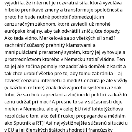
vyjadrila, že internet je rozvratná sila, ktorá vyvoláva
hlboko prenikavé zmeny a transformuje spoločnosť a
preto ho bude nutné podrobiť obmedzujúcim
cenzuračným zákonom, ktoré zaviedli už mnohé
európske krajiny, aby tak odvrátili zničujúce dopady.
Ako teda vidno, Merkelová sa zo všetkých síl snaží
zachrániť súčasný prehnitý klamstvami a
manipuláciami prerastený systém, ktorý jej vyhovuje a
prostredníctvom ktorého v Nemecku zatiaľ vládne. Ten
sa jej ale začína pomaly rozpadať ako domček z karát a
tak chce urobiť všetko pre to, aby tomu zabránila – aj
zaviesť cenzúru internetu a médií! Cenzúra je ale v vždy
(v každom režime) znak dožívajúceho systému a znak
toho, že sa chcú zapredaní a zločineckí politici za každú
cenu udržať pri moci! A presne to sa v súčasnosti deje
nielen v Nemecku, ale aj v celej EU (viď tohtotýždňová
rezolúcia o tom, ako čeliť ruskej propagande a médiám
ako Sputnik a RT)! Asi najvýstižnejšie súčasnú situcáciu
v EU a jej členských štátoch zhodnotil francúzsky