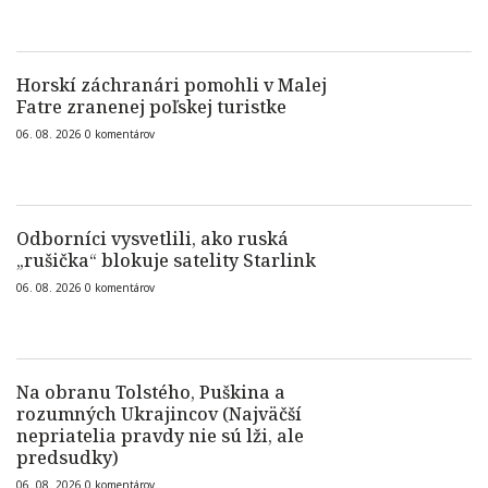
Horskí záchranári pomohli v Malej
Fatre zranenej poľskej turistke
06. 08. 2026
0
komentárov
Odborníci vysvetlili, ako ruská
„rušička“ blokuje satelity Starlink
06. 08. 2026
0
komentárov
Na obranu Tolstého, Puškina a
rozumných Ukrajincov (Najväčší
nepriatelia pravdy nie sú lži, ale
predsudky)
06. 08. 2026
0
komentárov