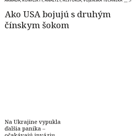
ARMÁDA, KONFLIKTY, ANALÝZY, HISTÓRIA, VOJENSKÁ TECHNIKA