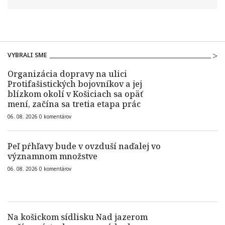
VYBRALI SME
Organizácia dopravy na ulici
Protifašistických bojovníkov a jej
blízkom okolí v Košiciach sa opäť
mení, začína sa tretia etapa prác
06. 08. 2026
0
komentárov
Peľ pŕhľavy bude v ovzduší naďalej vo
významnom množstve
06. 08. 2026
0
komentárov
Na košickom sídlisku Nad jazerom