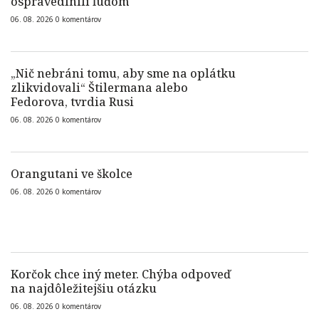
ospravedlnili ľuďom
06. 08. 2026
0
komentárov
„Nič nebráni tomu, aby sme na oplátku
zlikvidovali“ Štilermana alebo
Fedorova, tvrdia Rusi
06. 08. 2026
0
komentárov
Orangutani ve školce
06. 08. 2026
0
komentárov
Korčok chce iný meter. Chýba odpoveď
na najdôležitejšiu otázku
06. 08. 2026
0
komentárov