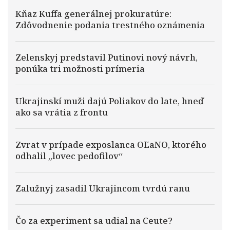
Kňaz Kuffa generálnej prokuratúre:
Zdôvodnenie podania trestného oznámenia
Zelenskyj predstavil Putinovi nový návrh,
ponúka tri možnosti prímeria
Ukrajinskí muži dajú Poliakov do late, hneď
ako sa vrátia z frontu
Zvrat v prípade exposlanca OĽaNO, ktorého
odhalil „lovec pedofilov“
Zalužnyj zasadil Ukrajincom tvrdú ranu
Čo za experiment sa udial na Ceute?