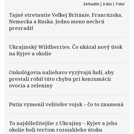
24 hodín
|
3 dni
|
7 dní
Tajné stretnutie Veľkej Británie, Francúzska,
Nemecka a Ruska. Jedno meno nechcú
prezradiť
Ukrajinský Wildberries. Čo ukázal nový útok
na Kyjev a okolie
Onkológovia naliehavo vyzývajú ľudí, aby
prestali robiť túto chybu pri konzumácii
ovocia a zeleniny
Putin vymenil veliteľov vojsk – čo to znamená
To najdôležitejšie z Ukrajiny – Kyjev a jeho
okolie boli terčom rozsiahleho útoku