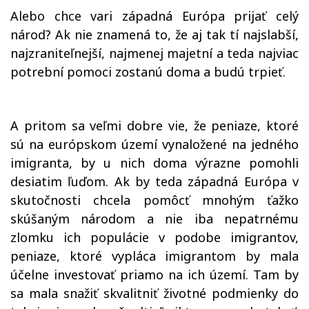
Alebo chce vari západná Európa prijať celý
národ? Ak nie znamená to, že aj tak tí najslabší,
najzraniteľnejší, najmenej majetní a teda najviac
potrební pomoci zostanú doma a budú trpieť.
A pritom sa veľmi dobre vie, že peniaze, ktoré
sú na európskom území vynaložené na jedného
imigranta, by u nich doma výrazne pomohli
desiatim ľuďom. Ak by teda západná Európa v
skutočnosti chcela pomôcť mnohým ťažko
skúšaným národom a nie iba nepatrnému
zlomku ich populácie v podobe imigrantov,
peniaze, ktoré vypláca imigrantom by mala
účelne investovať priamo na ich území. Tam by
sa mala snažiť skvalitniť životné podmienky do