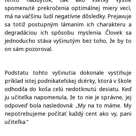
spomenuté prekročenia optimálnej miery vecí,
má na väčšinu ľudí negatívne dôsledky. Prejavuje
sa totiž postupným lámaním ich charakteru a
degradáciou ich spôsobu myslenia. Človek sa
jednoducho stáva vyšinutým bez toho, že by to
on sám pozoroval.
Podstatu tohto vyšinutia dokonale vystihuje
príklad istej podnikateľskej dcérky, ktorá v škole
odhodila do koša celú nedotknutú desiatu. Keď
ju učiteľka napomenula, že to nie je správne, jej
odpoveď bola nasledovná: „My na to máme. My
nepotrebujeme počítať každý cent ako vy, pani
učiteľka.“