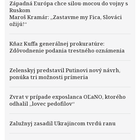
Západná Európa chce silou-mocou do vojny s
Ruskom
Maroš Kramár: „Zastavme my Fica, Slováci
ožijú!“
Kňaz Kuffa generálnej prokuratúre:
Zdôvodnenie podania trestného oznámenia
Zelenskyj predstavil Putinovi nový návrh,
ponúka tri možnosti prímeria
Zvrat v prípade exposlanca OĽaNO, ktorého
odhalil „lovec pedofilov“
Zalužnyj zasadil Ukrajincom tvrdú ranu