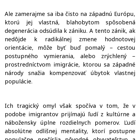
Ale zamerajme sa iba čisto na západnú Európu,
ktorú jej vlastná, blahobytom spôsobená
degenerácia odsúdila k zániku. A tento zánik, ak
nedôjde k radikálnej zmene hodnotovej
orientácie, môže byť buď pomalý – cestou
postupného vymierania, alebo zrýchlený –
prostredníctvom imigrácie, ktorou sa západné
národy snažia kompenzovať úbytok vlastnej
populácie.
Ich tragický omyl však spočíva v tom, že v
podobe imigrantov prijímajú ľudí z kultúrne a
nábožensky úplne rozdielnych pomerov. Ľudí
absolútne odlišnej mentality, ktorí postupne
populačne prečíslia pôvodné obyvateľstvo a