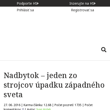
Podporte HS
Inzerujte na HS
Prihlásiť sa
Registrovať sa
Nadbytok – jeden zo
strojcov úpadku západného
sveta
27. 06. 2016 | Karma článku:
12.68
| Počet pozretí:
1735
| Počet
komentárov:
0
| Autor:
Ivan Holek