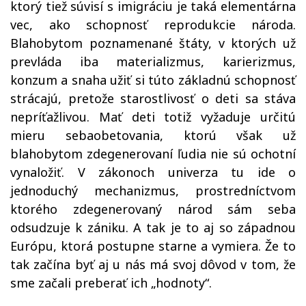
ktorý tiež súvisí s imigráciu je taká elementárna
vec, ako schopnosť reprodukcie národa.
Blahobytom poznamenané štáty, v ktorých už
prevláda iba materializmus, karierizmus,
konzum a snaha užiť si túto základnú schopnosť
strácajú, pretože starostlivosť o deti sa stáva
nepríťažlivou. Mať deti totiž vyžaduje určitú
mieru sebaobetovania, ktorú však už
blahobytom zdegenerovaní ľudia nie sú ochotní
vynaložiť. V zákonoch univerza tu ide o
jednoduchý mechanizmus, prostredníctvom
ktorého zdegenerovaný národ sám seba
odsudzuje k zániku. A tak je to aj so západnou
Európu, ktorá postupne starne a vymiera. Že to
tak začína byť aj u nás má svoj dôvod v tom, že
sme začali preberať ich „hodnoty“.