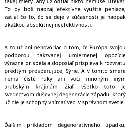
takej miery, aby už odtiaľ nikto nemusel utekať.
To by boli naozaj efektívne využité peniaze,
zatiaľ čo to, čo sa deje v súčasnosti je naopak
ukážkou absolútnej neefektívnosti.
A to už ani nehovoriac o tom, že Európa svojou
podporou takzvanej umiernenej opozície
výrazne prispela a doposiaľ prispieva k rozvratu
predtým prosperujúcej Sýrie. A v tomto smere
nemá čisté ruky ani voči mnohým iným
arabským krajinám. Žiaľ, všetko toto je
svedectvom duševnej degenerácie západu, ktorý
už nie je schopný vnímať veci v správnom svetle.
Ďalším príkladom degeneratívneho úpadku,