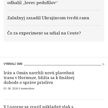
odhalil „lovec pedofilov“
Zalužnyj zasadil Ukrajincom tvrdú ranu
Čo za experiment sa udial na Ceute?
VYBRALI SME
Irán a Omán navrhli novú plavebnú
trasu v Hormuze, blížia sa k finálnej
dohode o správe prielivu
05. 08. 2026
0
komentárov
V Lozorne sa zrazil nákladný vlak s