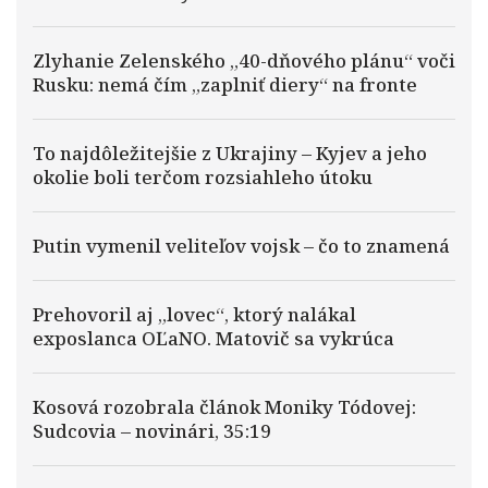
Zlyhanie Zelenského „40-dňového plánu“ voči
Rusku: nemá čím „zaplniť diery“ na fronte
To najdôležitejšie z Ukrajiny – Kyjev a jeho
okolie boli terčom rozsiahleho útoku
Putin vymenil veliteľov vojsk – čo to znamená
Prehovoril aj „lovec“, ktorý nalákal
exposlanca OĽaNO. Matovič sa vykrúca
Kosová rozobrala článok Moniky Tódovej:
Sudcovia – novinári, 35:19