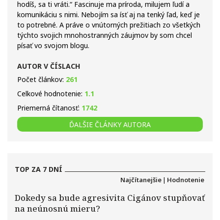
hodíš, sa ti vráti.“ Fascinuje ma príroda, milujem ľudí a
komunikáciu s nimi. Nebojím sa ísť aj na tenký ľad, keď je
to potrebné. A práve o vnútorných prežitiach zo všetkých
týchto svojich mnohostranných záujmov by som chcel
písať vo svojom blogu.
AUTOR V ČÍSLACH
Počet článkov:
261
Celkové hodnotenie:
1.1
Priemerná čítanosť:
1742
ĎALŠIE ČLÁNKY AUTORA
TOP ZA 7 DNÍ
Najčítanejšie
|
Hodnotenie
Dokedy sa bude agresivita Cigánov stupňovať
na neúnosnú mieru?