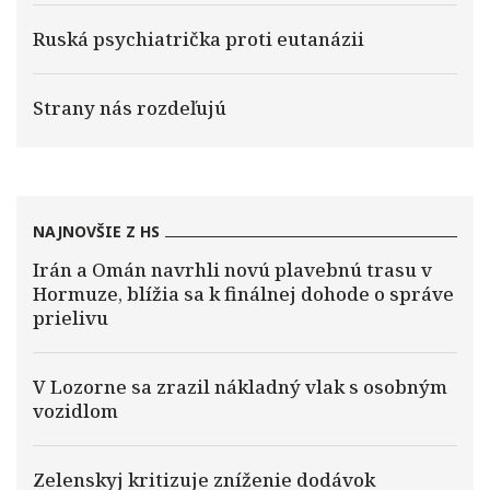
Ruská psychiatrička proti eutanázii
Strany nás rozdeľujú
NAJNOVŠIE Z HS
Irán a Omán navrhli novú plavebnú trasu v
Hormuze, blížia sa k finálnej dohode o správe
prielivu
V Lozorne sa zrazil nákladný vlak s osobným
vozidlom
Zelenskyj kritizuje zníženie dodávok