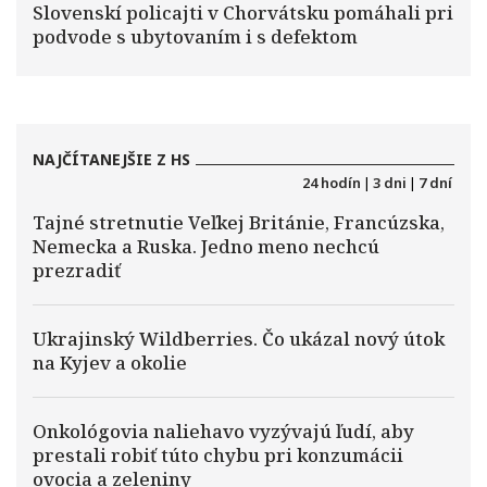
Slovenskí policajti v Chorvátsku pomáhali pri
podvode s ubytovaním i s defektom
NAJČÍTANEJŠIE Z HS
24 hodín
|
3 dni
|
7 dní
Tajné stretnutie Veľkej Británie, Francúzska,
Nemecka a Ruska. Jedno meno nechcú
prezradiť
Ukrajinský Wildberries. Čo ukázal nový útok
na Kyjev a okolie
Onkológovia naliehavo vyzývajú ľudí, aby
prestali robiť túto chybu pri konzumácii
ovocia a zeleniny