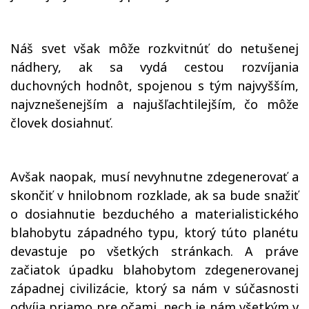
Náš svet však môže rozkvitnúť do netušenej
nádhery, ak sa vydá cestou rozvíjania
duchovných hodnôt, spojenou s tým najvyšším,
najvznešenejším a najušľachtilejším, čo môže
človek dosiahnuť.
Avšak naopak, musí nevyhnutne zdegenerovať a
skončiť v hnilobnom rozklade, ak sa bude snažiť
o dosiahnutie bezduchého a materialistického
blahobytu západného typu, ktorý túto planétu
devastuje po všetkých stránkach. A práve
začiatok úpadku blahobytom zdegenerovanej
západnej civilizácie, ktorý sa nám v súčasnosti
odvíja priamo pre očami, nech je nám všetkým v