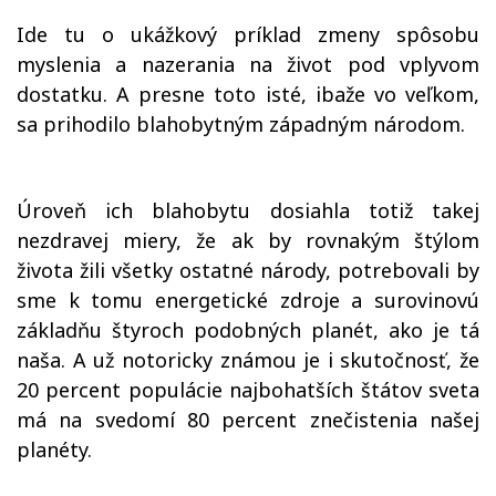
Ide tu o ukážkový príklad zmeny spôsobu
myslenia a nazerania na život pod vplyvom
dostatku. A presne toto isté, ibaže vo veľkom,
sa prihodilo blahobytným západným národom.
Úroveň ich blahobytu dosiahla totiž takej
nezdravej miery, že ak by rovnakým štýlom
života žili všetky ostatné národy, potrebovali by
sme k tomu energetické zdroje a surovinovú
základňu štyroch podobných planét, ako je tá
naša. A už notoricky známou je i skutočnosť, že
20 percent populácie najbohatších štátov sveta
má na svedomí 80 percent znečistenia našej
planéty.