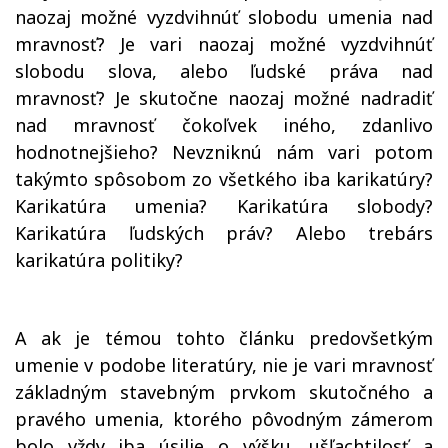
naozaj možné vyzdvihnúť slobodu umenia nad
mravnosť? Je vari naozaj možné vyzdvihnúť
slobodu slova, alebo ľudské práva nad
mravnosť? Je skutočne naozaj možné nadradiť
nad mravnosť čokoľvek iného, zdanlivo
hodnotnejšieho? Nevzniknú nám vari potom
takýmto spôsobom zo všetkého iba karikatúry?
Karikatúra umenia? Karikatúra slobody?
Karikatúra ľudských práv? Alebo trebárs
karikatúra politiky?
A ak je témou tohto článku predovšetkým
umenie v podobe literatúry, nie je vari mravnosť
základným stavebným prvkom skutočného a
pravého umenia, ktorého pôvodným zámerom
bolo vždy iba úsilie o výšku, ušľachtilosť a