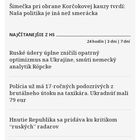
Šimečka pri obrane Korčokovej kauzy tvrdí:
Naša politika je iná než smerácka
NAJČÍTANEJŠIE Z HS
24 hodín
|
3 dni
|
7 dní
Ruské údery úplne zničili opatrný
optimizmus na Ukrajine, smúti nemecký
analytik Röpcke
Polícia už má 17-ročných podozrivých z
brutálneho útoku na taxikára. Ukradnúť mali
79 eur
Hnutie Republika sa pridáva ku kritikom
“ruských” radarov