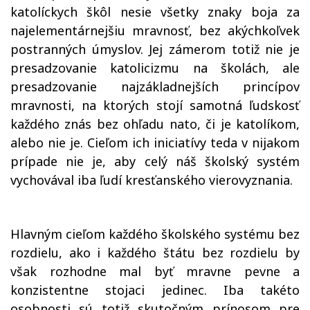
katolíckych škôl nesie všetky znaky boja za
najelementárnejšiu mravnosť, bez akýchkoľvek
postranných úmyslov. Jej zámerom totiž nie je
presadzovanie katolicizmu na školách, ale
presadzovanie najzákladnejších princípov
mravnosti, na ktorých stojí samotná ľudskosť
každého znás bez ohľadu nato, či je katolíkom,
alebo nie je. Cieľom ich iniciatívy teda v nijakom
prípade nie je, aby celý náš školský systém
vychovával iba ľudí kresťanského vierovyznania.
Hlavným cieľom každého školského systému bez
rozdielu, ako i každého štátu bez rozdielu by
však rozhodne mal byť mravne pevne a
konzistentne stojaci jedinec. Iba takéto
osobnosti sú totiž skutočným prínosom pre