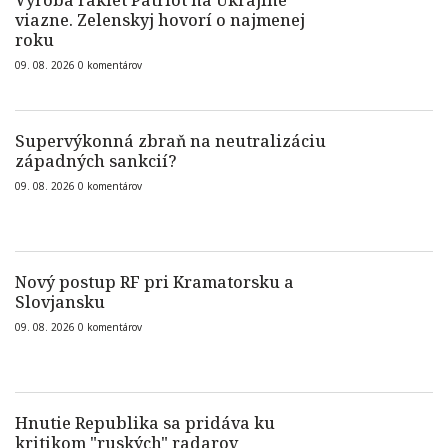
Výroba rakiet Patriot na Ukrajine
viazne. Zelenskyj hovorí o najmenej
roku
09. 08. 2026
0
komentárov
Supervýkonná zbraň na neutralizáciu
západných sankcií?
09. 08. 2026
0
komentárov
Nový postup RF pri Kramatorsku a
Slovjansku
09. 08. 2026
0
komentárov
Hnutie Republika sa pridáva ku
kritikom "ruských" radarov