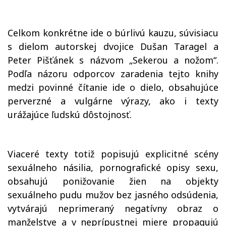
Celkom konkrétne ide o búrlivú kauzu, súvisiacu
s dielom autorskej dvojice Dušan Taragel a
Peter Pišťánek s názvom „Sekerou a nožom“.
Podľa názoru odporcov zaradenia tejto knihy
medzi povinné čítanie ide o dielo, obsahujúce
perverzné a vulgárne výrazy, ako i texty
urážajúce ľudskú dôstojnosť.
Viaceré texty totiž popisujú explicitné scény
sexuálneho násilia, pornografické opisy sexu,
obsahujú ponižovanie žien na objekty
sexuálneho pudu mužov bez jasného odsúdenia,
vytvárajú neprimeraný negatívny obraz o
manželstve a v neprípustnej miere propagujú