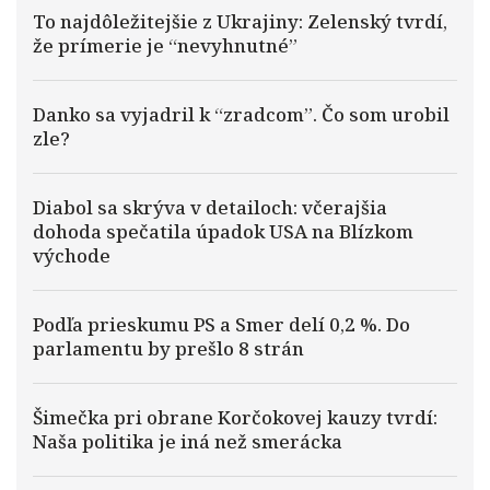
To najdôležitejšie z Ukrajiny: Zelenský tvrdí,
že prímerie je “nevyhnutné”
Danko sa vyjadril k “zradcom”. Čo som urobil
zle?
Diabol sa skrýva v detailoch: včerajšia
dohoda spečatila úpadok USA na Blízkom
východe
Podľa prieskumu PS a Smer delí 0,2 %. Do
parlamentu by prešlo 8 strán
Šimečka pri obrane Korčokovej kauzy tvrdí:
Naša politika je iná než smerácka