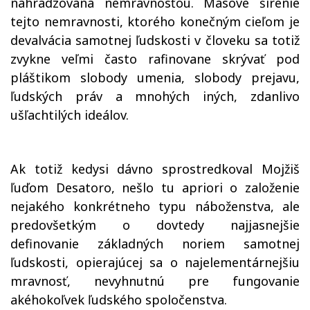
nahradzovaná nemravnosťou. Masové šírenie
tejto nemravnosti, ktorého konečným cieľom je
devalvácia samotnej ľudskosti v človeku sa totiž
zvykne veľmi často rafinovane skrývať pod
pláštikom slobody umenia, slobody prejavu,
ľudských práv a mnohých iných, zdanlivo
ušľachtilých ideálov.
Ak totiž kedysi dávno sprostredkoval Mojžiš
ľuďom Desatoro, nešlo tu apriori o založenie
nejakého konkrétneho typu náboženstva, ale
predovšetkým o dovtedy najjasnejšie
definovanie základných noriem samotnej
ľudskosti, opierajúcej sa o najelementárnejšiu
mravnosť, nevyhnutnú pre fungovanie
akéhokoľvek ľudského spoločenstva.