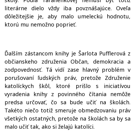
školy. Podľa Taranenkovej nemusí byť totiž
literárne dielo vždy iba povznášajúce. Oveľa
dôležitejšie je, aby malo umeleckú hodnotu,
ktorú mu nemožno poprieť.
Ďalším zástancom knihy je Šarlota Pufflerová z
občianskeho združenia Občan, demokracia a
zodpovednosť. Tá vidí zase hlavný problém v
porušovaní ľudských práv, pretože Združenie
katolíckych škôl, ktoré prišlo s iniciatívou
vyradenia knihy z povinného čítania nemôže
predsa určovať, čo sa bude učiť na školách.
Takéto niečo totiž smeruje obmedzovaniu práv
všetkých ostatných, pretože na školách sa by sa
malo učiť tak, ako si želajú katolíci.