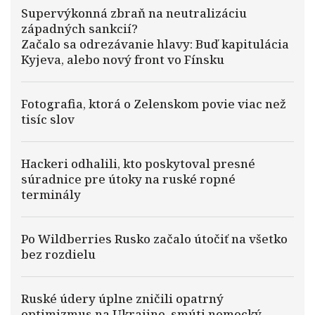
Supervýkonná zbraň na neutralizáciu
západných sankcií?
Začalo sa odrezávanie hlavy: Buď kapitulácia
Kyjeva, alebo nový front vo Fínsku
Fotografia, ktorá o Zelenskom povie viac než
tisíc slov
Hackeri odhalili, kto poskytoval presné
súradnice pre útoky na ruské ropné
terminály
Po Wildberries Rusko začalo útočiť na všetko
bez rozdielu
Ruské údery úplne zničili opatrný
optimizmus na Ukrajine, smúti nemecký