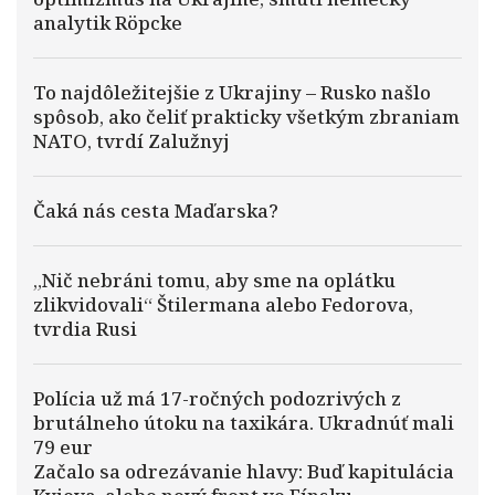
analytik Röpcke
To najdôležitejšie z Ukrajiny – Rusko našlo
spôsob, ako čeliť prakticky všetkým zbraniam
NATO, tvrdí Zalužnyj
Čaká nás cesta Maďarska?
„Nič nebráni tomu, aby sme na oplátku
zlikvidovali“ Štilermana alebo Fedorova,
tvrdia Rusi
Polícia už má 17-ročných podozrivých z
brutálneho útoku na taxikára. Ukradnúť mali
79 eur
Začalo sa odrezávanie hlavy: Buď kapitulácia