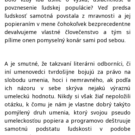
povznesenie ľudskej populácie? Veď predsa
ľudskosť samotná povstala z mravnosti a jej
popieraním v mene čohokoľvek bezprecedentne
devalvujeme vlastné človečenstvo a tým si
pílime onen pomyselný konár sami pod sebou.
A je smutné, že takzvaní literárni odborníci, či
iní umenovedci tvrdošijne bojujú za právo na
slobodu umenia, hoci i nemravného, ak podľa
ich názoru v sebe skrýva nejakú výraznú
umeleckú hodnotu. Nikdy si však žiaľ nepoložili
otázku, k čomu je nám je vlastne dobrý takýto
pomýlený druh umenia, ktorý svojou pseudo
umeleckosťou popiera a programovo deštruuje
samotnú podstatu ľudskosti v podobe