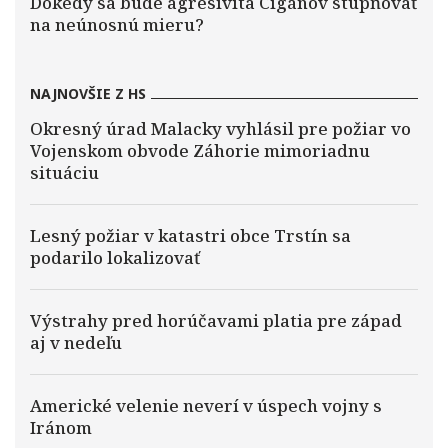
Dokedy sa bude agresivita Cigánov stupňovať
na neúnosnú mieru?
NAJNOVŠIE Z HS
Okresný úrad Malacky vyhlásil pre požiar vo
Vojenskom obvode Záhorie mimoriadnu
situáciu
Lesný požiar v katastri obce Trstín sa
podarilo lokalizovať
Výstrahy pred horúčavami platia pre západ
aj v nedeľu
Americké velenie neverí v úspech vojny s
Iránom