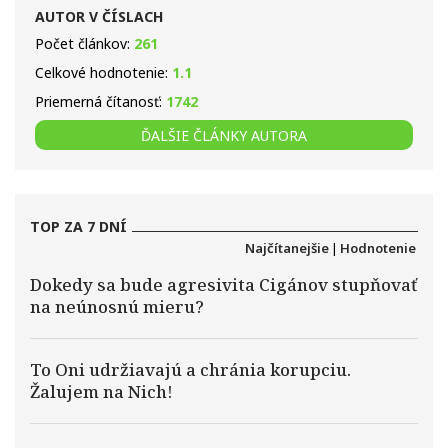
AUTOR V ČÍSLACH
Počet článkov:
261
Celkové hodnotenie:
1.1
Priemerná čítanosť:
1742
ĎALŠIE ČLÁNKY AUTORA
TOP ZA 7 DNÍ
Najčítanejšie
|
Hodnotenie
Dokedy sa bude agresivita Cigánov stupňovať
na neúnosnú mieru?
To Oni udržiavajú a chránia korupciu.
Žalujem na Nich!