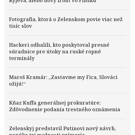
Kyjeva, alebo nový front vo Fínsku
Fotografia, ktorá o Zelenskom povie viac než
tisíc slov
Hackeri odhalili, kto poskytoval presné
súradnice pre útoky na ruské ropné
terminály
Maroš Kramár: „Zastavme my Fica, Slováci
ožijú!“
Kňaz Kuffa generálnej prokuratúre:
Zdôvodnenie podania trestného oznámenia
Zelenskyj predstavil Putinovi nový návrh,
ponúka tri možnosti prímeria