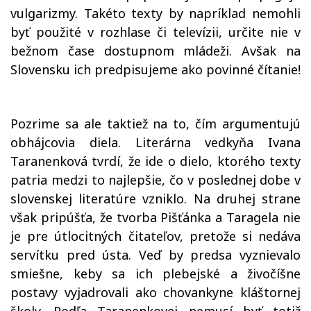
vulgarizmy. Takéto texty by napríklad nemohli
byť použité v rozhlase či televízii, určite nie v
bežnom čase dostupnom mládeži. Avšak na
Slovensku ich predpisujeme ako povinné čítanie!
Pozrime sa ale taktiež na to, čím argumentujú
obhájcovia diela. Literárna vedkyňa Ivana
Taranenková tvrdí, že ide o dielo, ktorého texty
patria medzi to najlepšie, čo v poslednej dobe v
slovenskej literatúre vzniklo. Na druhej strane
však pripúšťa, že tvorba Pišťánka a Taragela nie
je pre útlocitných čitateľov, pretože si nedáva
servítku pred ústa. Veď by predsa vyznievalo
smiešne, keby sa ich plebejské a živočíšne
postavy vyjadrovali ako chovankyne kláštornej