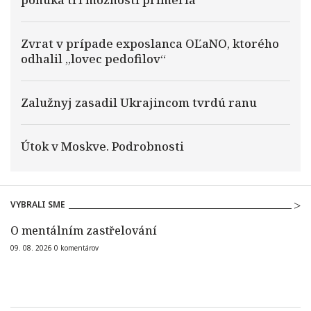
Zvrat v prípade exposlanca OĽaNO, ktorého
odhalil „lovec pedofilov“
Zalužnyj zasadil Ukrajincom tvrdú ranu
Útok v Moskve. Podrobnosti
VYBRALI SME
O mentálním zastřelování
09. 08. 2026
0
komentárov