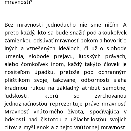
mravnosti?
Bez mravnosti jednoducho nie sme ničím! A
preto každý, kto sa bude snažiť pod akoukoľvek
zámienkou odsúvať mravnosť bokom a hovoriť o
iných a vznešených ideáloch, či už o slobode
umenia, slobode prejavu, ľudských právach,
alebo čomkoľvek inom, každý takýto človek je
nositeľom úpadku, pretože pod ochranným
pláštikom svojej takzvanej odbornosti siaha
kradmou rukou na základný atribút samotnej
ľudskosti, ktorú so zvrchovanou
jednoznačnosťou reprezentuje práve mravnosť.
Mravnosť vnútorného života, spočívajúca v
bdelosti nad čistotou a ušľachtilosťou svojich
citov a myšlienok a z tejto vnútornej mravnosti