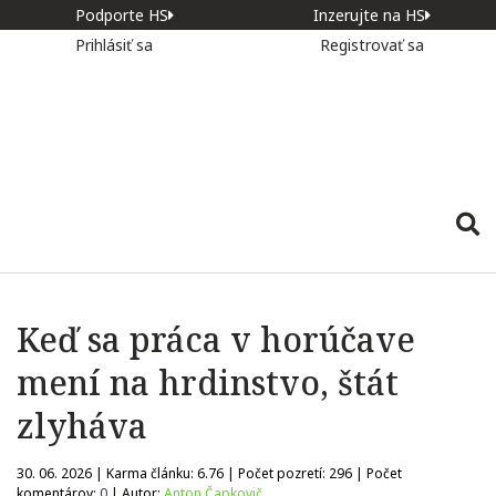
Podporte HS
Inzerujte na HS
Prihlásiť sa
Registrovať sa
Keď sa práca v horúčave
mení na hrdinstvo, štát
zlyháva
30. 06. 2026 | Karma článku:
6.76
| Počet pozretí:
296
| Počet
komentárov:
0
| Autor:
Anton Čapkovič