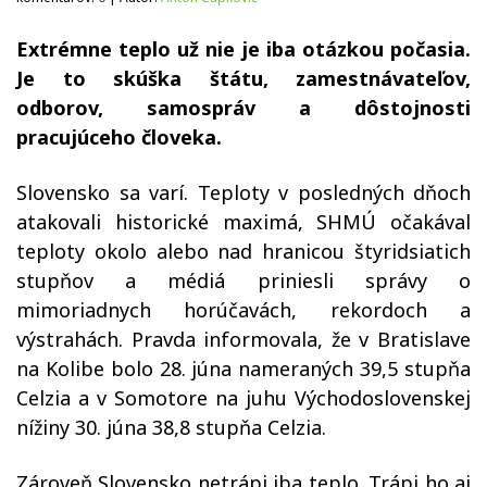
Extrémne teplo už nie je iba otázkou počasia.
Je to skúška štátu, zamestnávateľov,
odborov, samospráv a dôstojnosti
pracujúceho človeka.
Slovensko sa varí. Teploty v posledných dňoch
atakovali historické maximá, SHMÚ očakával
teploty okolo alebo nad hranicou štyridsiatich
stupňov a médiá priniesli správy o
mimoriadnych horúčavách, rekordoch a
výstrahách. Pravda informovala, že v Bratislave
na Kolibe bolo 28. júna nameraných 39,5 stupňa
Celzia a v Somotore na juhu Východoslovenskej
nížiny 30. júna 38,8 stupňa Celzia.
Zároveň Slovensko netrápi iba teplo. Trápi ho aj