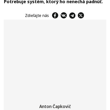
Potrebuje systém, ktorý ho nenechá padnúť.
Zdieľajte nás
Anton Čapkovič