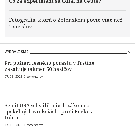
Čo za experiment sa udial na Ceute?
Fotografia, ktorá o Zelenskom povie viac než
tisíc slov
VYBRALI SME
Pri požiari lesného porastu v Trstíne
zasahuje takmer 50 hasičov
07. 08. 2026
0
komentárov
Senát USA schválil návrh zákona o
„pekelných sankciách“ proti Rusku a
Iránu
07. 08. 2026
0
komentárov