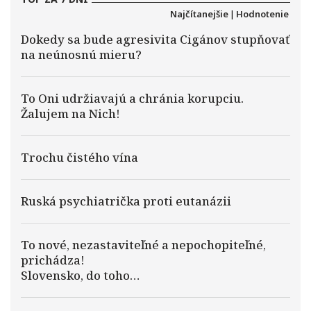
Najčítanejšie
|
Hodnotenie
Dokedy sa bude agresivita Cigánov stupňovať
na neúnosnú mieru?
To Oni udržiavajú a chránia korupciu.
Žalujem na Nich!
Trochu čistého vína
Ruská psychiatrička proti eutanázii
To nové, nezastaviteľné a nepochopiteľné,
prichádza!
Slovensko, do toho…