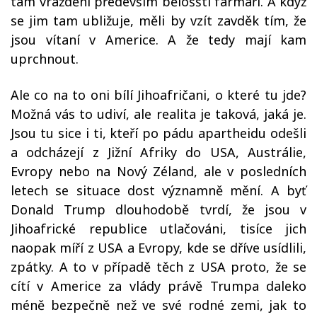
tam vražděni především bělošští farmáři. A když
se jim tam ubližuje, měli by vzít zavděk tím, že
jsou vítaní v Americe. A že tedy mají kam
uprchnout.
Ale co na to oni bílí Jihoafričani, o které tu jde?
Možná vás to udiví, ale realita je taková, jaká je.
Jsou tu sice i ti, kteří po pádu apartheidu odešli
a odcházejí z Jižní Afriky do USA, Austrálie,
Evropy nebo na Nový Zéland, ale v posledních
letech se situace dost významně mění. A byť
Donald Trump dlouhodobě tvrdí, že jsou v
Jihoafrické republice utlačováni, tisíce jich
naopak míří z USA a Evropy, kde se dříve usídlili,
zpátky. A to v případě těch z USA proto, že se
cítí v Americe za vlády právě Trumpa daleko
méně bezpečně než ve své rodné zemi, jak to