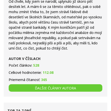
Od chvíle, kdy jsem se narodil, uplynulo již skoro pět
desítek let. A mám-li se za těmito ohlédnout, pak o sobě
mohu zmínit třeba to, že jsem strávil řádově dvě
desetiletí ve školních škamnách, od mateřské po vysokou
školu, abych poté většinu času strávil tamtéž, jen na
opačné straně barikády. K mým koníčkům patří již od
počátku milénia zejména mé každoroční anabáze do mojí
milované Jihoafrické republiky, a pokud pak setrvávám na
naší polokouli, nejraději píši a píši a píši, aby měli ti, kdo
umí číst, co číst, pokud to chtějí číst.
AUTOR V ČÍSLACH
Počet článkov:
528
Celkové hodnotenie:
112.08
Priemerná čítanosť:
365
ĎALŠIE ČLÁNKY AUTORA
TOP ZA 7 DNÍ