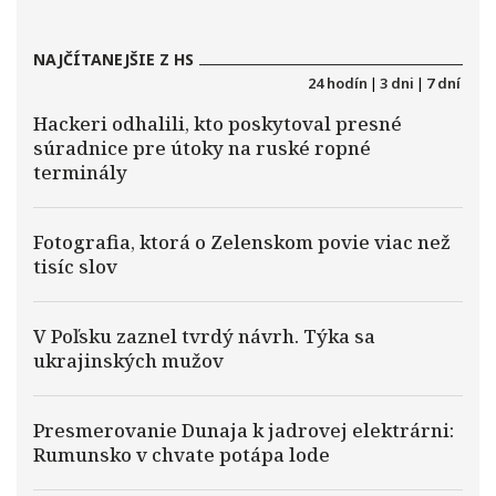
NAJČÍTANEJŠIE Z HS
24 hodín
|
3 dni
|
7 dní
Hackeri odhalili, kto poskytoval presné
súradnice pre útoky na ruské ropné
terminály
Fotografia, ktorá o Zelenskom povie viac než
tisíc slov
V Poľsku zaznel tvrdý návrh. Týka sa
ukrajinských mužov
Presmerovanie Dunaja k jadrovej elektrárni:
Rumunsko v chvate potápa lode