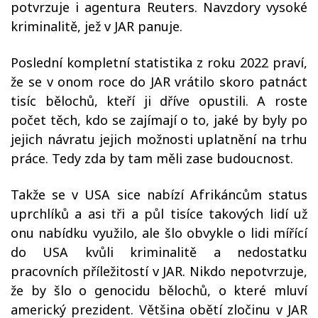
potvrzuje i agentura Reuters. Navzdory vysoké
kriminalitě, jež v JAR panuje.
Poslední kompletní statistika z roku 2022 praví,
že se v onom roce do JAR vrátilo skoro patnáct
tisíc bělochů, kteří ji dříve opustili. A roste
počet těch, kdo se zajímají o to, jaké by byly po
jejich návratu jejich možnosti uplatnění na trhu
práce. Tedy zda by tam měli zase budoucnost.
Takže se v USA sice nabízí Afrikáncům status
uprchlíků a asi tři a půl tisíce takových lidí už
onu nabídku využilo, ale šlo obvykle o lidi mířící
do USA kvůli kriminalitě a nedostatku
pracovních příležitostí v JAR. Nikdo nepotvrzuje,
že by šlo o genocidu bělochů, o které mluví
americký prezident. Většina obětí zločinu v JAR