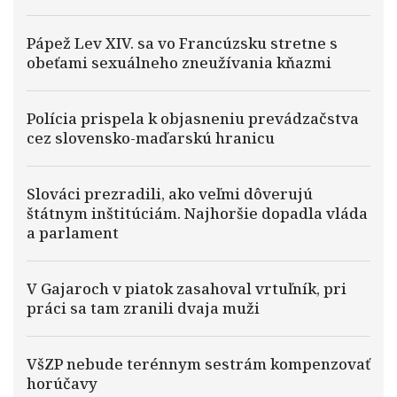
Pápež Lev XIV. sa vo Francúzsku stretne s
obeťami sexuálneho zneužívania kňazmi
Polícia prispela k objasneniu prevádzačstva
cez slovensko-maďarskú hranicu
Slováci prezradili, ako veľmi dôverujú
štátnym inštitúciám. Najhoršie dopadla vláda
a parlament
V Gajaroch v piatok zasahoval vrtuľník, pri
práci sa tam zranili dvaja muži
VšZP nebude terénnym sestrám kompenzovať
horúčavy