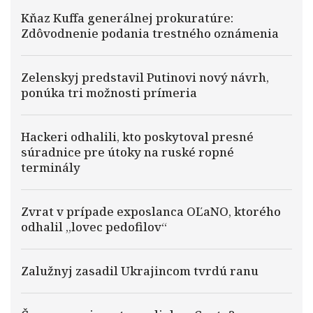
Kňaz Kuffa generálnej prokuratúre:
Zdôvodnenie podania trestného oznámenia
Zelenskyj predstavil Putinovi nový návrh,
ponúka tri možnosti prímeria
Hackeri odhalili, kto poskytoval presné
súradnice pre útoky na ruské ropné
terminály
Zvrat v prípade exposlanca OĽaNO, ktorého
odhalil „lovec pedofilov“
Zalužnyj zasadil Ukrajincom tvrdú ranu