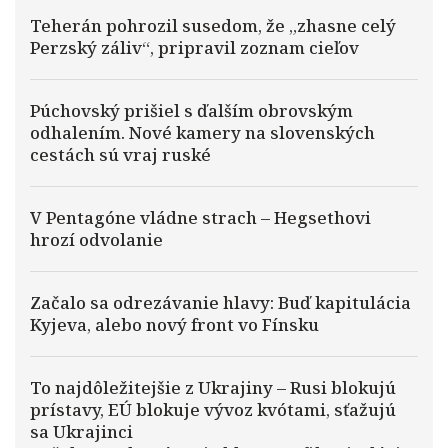
Teherán pohrozil susedom, že „zhasne celý
Perzský záliv“, pripravil zoznam cieľov
Púchovský prišiel s ďalším obrovským
odhalením. Nové kamery na slovenských
cestách sú vraj ruské
V Pentagóne vládne strach – Hegsethovi
hrozí odvolanie
Začalo sa odrezávanie hlavy: Buď kapitulácia
Kyjeva, alebo nový front vo Fínsku
To najdôležitejšie z Ukrajiny – Rusi blokujú
prístavy, EÚ blokuje vývoz kvótami, sťažujú
sa Ukrajinci