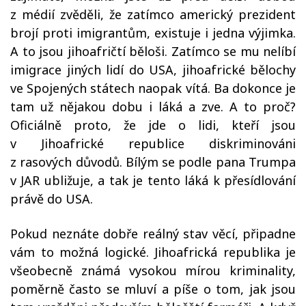
z médií zvěděli, že zatímco americký prezident
brojí proti imigrantům, existuje i jedna výjimka.
A to jsou jihoafričtí běloši. Zatímco se mu nelíbí
imigrace jiných lidí do USA, jihoafrické bělochy
ve Spojených státech naopak vítá. Ba dokonce je
tam už nějakou dobu i láká a zve. A to proč?
Oficiálně proto, že jde o lidi, kteří jsou
v Jihoafrické republice diskriminováni
z rasových důvodů. Bílým se podle pana Trumpa
v JAR ubližuje, a tak je tento láká k přesídlování
právě do USA.
Pokud neznáte dobře reálný stav věcí, připadne
vám to možná logické. Jihoafrická republika je
všeobecně známá vysokou mírou kriminality,
poměrně často se mluví a píše o tom, jak jsou