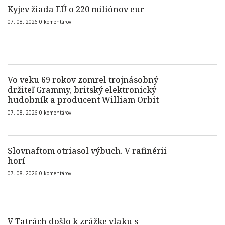
Kyjev žiada EÚ o 220 miliónov eur
07. 08. 2026
0
komentárov
Vo veku 69 rokov zomrel trojnásobný
držiteľ Grammy, britský elektronický
hudobník a producent William Orbit
07. 08. 2026
0
komentárov
Slovnaftom otriasol výbuch. V rafinérii
horí
07. 08. 2026
0
komentárov
V Tatrách došlo k zrážke vlaku s