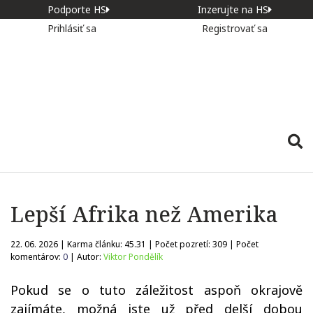
Podporte HS
Inzerujte na HS
Prihlásiť sa
Registrovať sa
Lepší Afrika než Amerika
22. 06. 2026 | Karma článku:
45.31
| Počet pozretí:
309
| Počet
komentárov:
0
| Autor:
Viktor Pondělík
Pokud se o tuto záležitost aspoň okrajově
zajímáte, možná jste už před delší dobou