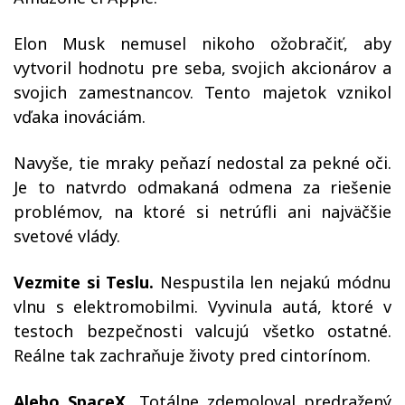
Elon Musk nemusel nikoho ožobračiť, aby
vytvoril hodnotu pre seba, svojich akcionárov a
svojich zamestnancov. Tento majetok vznikol
vďaka inováciám.
Navyše, tie mraky peňazí nedostal za pekné oči.
Je to natvrdo odmakaná odmena za riešenie
problémov, na ktoré si netrúfli ani najväčšie
svetové vlády.
Vezmite si Teslu.
Nespustila len nejakú módnu
vlnu s elektromobilmi. Vyvinula autá, ktoré v
testoch bezpečnosti valcujú všetko ostatné.
Reálne tak zachraňuje životy pred cintorínom.
Alebo SpaceX.
Totálne zdemoloval predražený