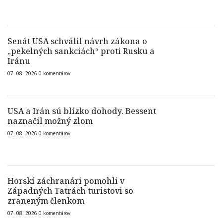
Senát USA schválil návrh zákona o
„pekelných sankciách“ proti Rusku a
Iránu
07. 08. 2026
0
komentárov
USA a Irán sú blízko dohody. Bessent
naznačil možný zlom
07. 08. 2026
0
komentárov
Horskí záchranári pomohli v
Západných Tatrách turistovi so
zraneným členkom
07. 08. 2026
0
komentárov