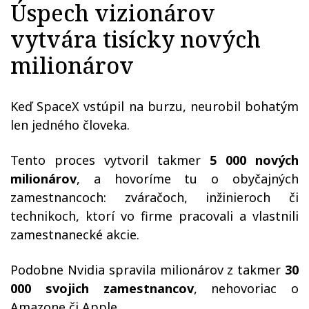
Úspech vizionárov
vytvára tisícky nových
milionárov
Keď SpaceX vstúpil na burzu, neurobil bohatým
len jedného človeka.
Tento proces vytvoril takmer
5 000 nových
milionárov
, a hovoríme tu o obyčajných
zamestnancoch: zváračoch, inžinieroch či
technikoch, ktorí vo firme pracovali a vlastnili
zamestnanecké akcie.
Podobne Nvidia spravila milionárov z takmer
30
000 svojich zamestnancov
, nehovoriac o
Amazone či Apple.