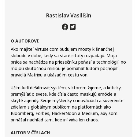
Rastislav Vasilišin
O AUTOROVI
Ako majiteľ Virtuse.com budujem mosty k finančnej
slobode v dobe, kedy sa staré istoty rozpadajú. Moja
práca sa nachádza na priesečníku peňazí a technológií, no
mojou skutočnou misiou je pomáhať ľuďom pochopiť
pravidlá Matrixu a ukázať im cestu von.
Učím ľudí dešifrovať systém, v ktorom žijeme, a kriticky
premýšľať o svete, kde čísla často maskujú emócie a
skryté agendy. Svoje myšlienky o inováciách a suverenite
zdieľam s globálnym publikom na platformách ako
Bloomberg, Forbes, HackerNoon a Medium, aby som
prinášal nadhľad tam, kde iní vidia len chaos.
AUTOR V ČÍSLACH