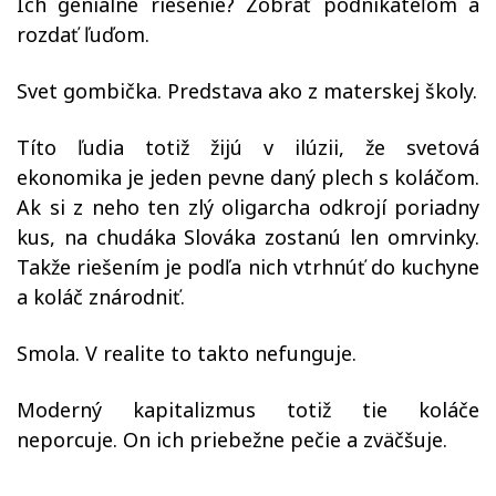
Ich geniálne riešenie? Zobrať podnikateľom a
rozdať ľuďom.
Svet gombička. Predstava ako z materskej školy.
Títo ľudia totiž žijú v ilúzii, že svetová
ekonomika je jeden pevne daný plech s koláčom.
Ak si z neho ten zlý oligarcha odkrojí poriadny
kus, na chudáka Slováka zostanú len omrvinky.
Takže riešením je podľa nich vtrhnúť do kuchyne
a koláč znárodniť.
Smola. V realite to takto nefunguje.
Moderný kapitalizmus totiž tie koláče
neporcuje. On ich priebežne pečie a zväčšuje.