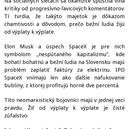
Na sociálnych sieťach sa okamžite spustila vlna
kritiky od progresívno-ľavicových komentátorov.
Tí tvrdia, že takýto majetok je dôkazom
chamtivosti a dôvodom, prečo bežní ľudia žijú
od výplaty k výplate.
Elon Musk a úspech SpaceX je pre nich
symbolom „nespútaného kapitalizmu“, kde
bohatí bohatnú a bežní ľudia na Slovensku majú
problém zaplatiť faktúry za elektrinu. IPO
SpaceX vnímajú len ako ďalšie nafukovanie
bubliny, z ktorej profitujú horné dve percentá.
Títo neomarxistický bojovníci majú v jednej veci
pravdu. Žiť od výplaty k výplate je čisté
zúfalstvo.