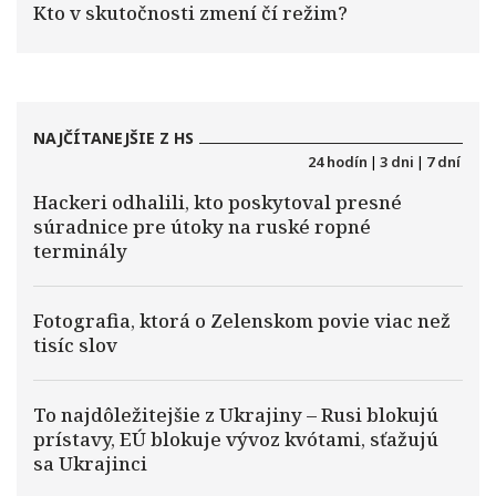
Kto v skutočnosti zmení čí režim?
NAJČÍTANEJŠIE Z HS
24 hodín
|
3 dni
|
7 dní
Hackeri odhalili, kto poskytoval presné
súradnice pre útoky na ruské ropné
terminály
Fotografia, ktorá o Zelenskom povie viac než
tisíc slov
To najdôležitejšie z Ukrajiny – Rusi blokujú
prístavy, EÚ blokuje vývoz kvótami, sťažujú
sa Ukrajinci