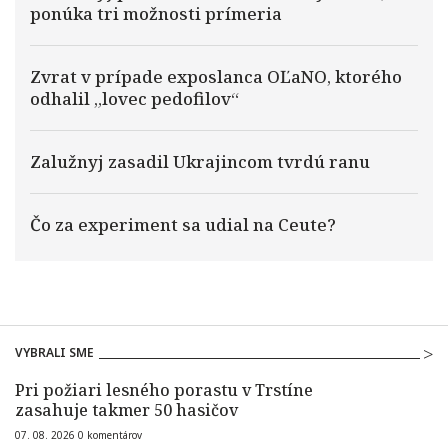
ponúka tri možnosti prímeria
Zvrat v prípade exposlanca OĽaNO, ktorého
odhalil „lovec pedofilov“
Zalužnyj zasadil Ukrajincom tvrdú ranu
Čo za experiment sa udial na Ceute?
VYBRALI SME
Pri požiari lesného porastu v Trstíne
zasahuje takmer 50 hasičov
07. 08. 2026
0
komentárov