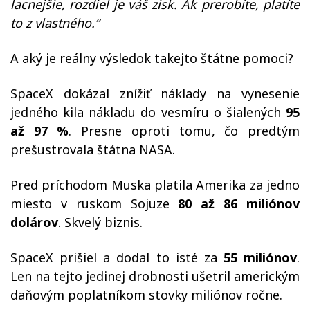
lacnejšie, rozdiel je váš zisk. Ak prerobíte, platíte
to z vlastného.“
A aký je reálny výsledok takejto štátne pomoci?
SpaceX dokázal znížiť náklady na vynesenie
jedného kila nákladu do vesmíru o šialených
95
až 97 %
. Presne oproti tomu, čo predtým
prešustrovala štátna NASA.
Pred príchodom Muska platila Amerika za jedno
miesto v ruskom Sojuze
80 až 86 miliónov
dolárov
. Skvelý biznis.
SpaceX prišiel a dodal to isté za
55 miliónov
.
Len na tejto jedinej drobnosti ušetril americkým
daňovým poplatníkom stovky miliónov ročne.