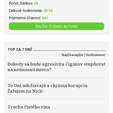
Počet článkov:
20
Celkové hodnotenie:
28.56
Priemerná čítanosť:
641
ĎALŠIE ČLÁNKY AUTORA
TOP ZA 7 DNÍ
Najčítanejšie
|
Hodnotenie
Dokedy sa bude agresivita Cigánov stupňovať
na neúnosnú mieru?
To Oni udržiavajú a chránia korupciu.
Žalujem na Nich!
Trochu čistého vína