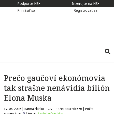
Podporte HS
Inzerujte na HS
Prihlásiť sa
Registrovať sa
Prečo gaučoví ekonómovia
tak strašne nenávidia bilión
Elona Muska
17. 06. 2026 | Karma článku:
-1.77
| Počet pozretí:
566
| Počet
komentárov:
0
| Autor:
Rastislav Vasilišin