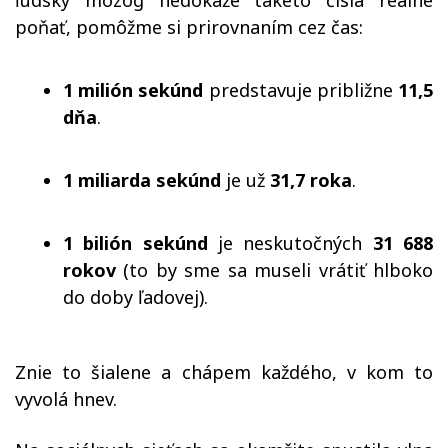
ľudský mozog nedokáže takéto čísla reálne
poňať, pomôžme si prirovnaním cez čas:
1 milión sekúnd
predstavuje približne
11,5
dňa
.
1 miliarda sekúnd
je už
31,7 roka
.
1 bilión sekúnd
je neskutočných
31 688
rokov
(to by sme sa museli vrátiť hlboko
do doby ľadovej).
Znie to šialene a chápem každého, v kom to
vyvolá hnev.