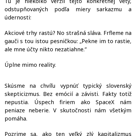
Tu je niekoľko verzií tejto konkrétnej vety,
odstupňovaných podľa miery sarkazmu a
údernosti:
Akciové trhy rastú? No strašná sláva. Frfleme na
gauči s tou istou pesničkou: „Pekne im to rastie,
ale mne účty nikto nezatiahne.“
Úplne mimo reality.
Skúsme na chvíľu vypnúť typický slovenský
skepticizmus. Bez emócií a závisti. Fakty totiž
nepustia. Úspech firiem ako SpaceX nám
peniaze neberie. V skutočnosti nám všetkým
pomáha.
Pozrime sa, ako ten veľký zlý kapitalizmus