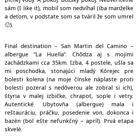
sám (I like it), mobil som nedvíhal (iba manželke
a deťom, v podstate som sa tváril že som umrel
🙂).
Final destination – San Martin del Camino –
albergue “La Huella”. Chôdza aj s mojimi
zachádzkami cca 35km. Izba, 4 postele, ušla sa
mi poschodka, stonajúci mladý Kórejec pre
bolesti kolena (na moje čínske náplaste proti
bolesti pozeral s nedôverou ale zobral si ich),
štyria v malej izbičke, chrapot, sople i vetry.
Autentické. Ubytovňa (albergue) mala i
reštauráciu, práčku, posedenie von, dokonca i
bazén (bol ešte nefunkčný – apríl). Prvá etapa
skvelé.