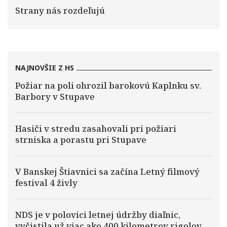
Strany nás rozdeľujú
NAJNOVŠIE Z HS
Požiar na poli ohrozil barokovú Kaplnku sv.
Barbory v Stupave
Hasiči v stredu zasahovali pri požiari
strniska a porastu pri Stupave
V Banskej Štiavnici sa začína Letný filmový
festival 4 živly
NDS je v polovici letnej údržby diaľnic,
vyčistila už viac ako 400 kilometrov rigolov