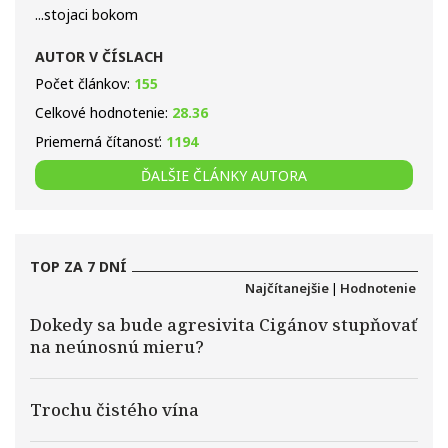
...stojaci bokom
AUTOR V ČÍSLACH
Počet článkov:
155
Celkové hodnotenie:
28.36
Priemerná čítanosť:
1194
ĎALŠIE ČLÁNKY AUTORA
TOP ZA 7 DNÍ
Najčítanejšie
|
Hodnotenie
Dokedy sa bude agresivita Cigánov stupňovať
na neúnosnú mieru?
Trochu čistého vína