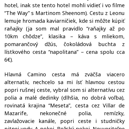
hotel, inak ste tento hotel mohli vidieť i vo filme
“The Way” s Martinom Sheenom). Cestu z Leonu
lemuje hromada kaviarničiek, kde si môžte kúpiť
raňajky (ja som mal pravidlo “raňajky až po
10km chôdze”, klasika – káva s mliekom,
pomarančový džús, čokoládová buchta z
lístkového cesta “napolitana” – cena spolu cca
6€).
Hlavná Camino cesta má zväčša viacero
alternatív, nechcelo sa mi ísť hlavnou cestou
popri rušnej ceste, vybral som si alternatívu cez
polia a malé dedinky (dlhšia, no dobrá voľba),
rovinatá krajina “Meseta”, cesta cez Villar de
Mazarife, nekonečné polia, remízky,
zavlažovacie kanále, popri ceste i studničky
pitnej vody. A pokoj. Božský pokoj. Neuveriteľne