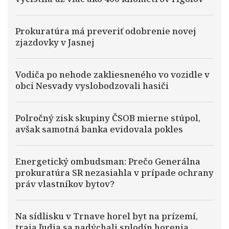
Prokuratúra má preveriť odobrenie novej
zjazdovky v Jasnej
Vodiča po nehode zakliesneného vo vozidle v
obci Nesvady vyslobodzovali hasiči
Polročný zisk skupiny ČSOB mierne stúpol,
avšak samotná banka evidovala pokles
Energetický ombudsman: Prečo Generálna
prokuratúra SR nezasiahla v prípade ochrany
práv vlastníkov bytov?
Na sídlisku v Trnave horel byt na prízemí,
traja ľudia sa nadýchali splodín horenia