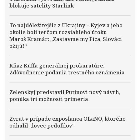
blokuje satelity Starlink
To najdôležitejšie z Ukrajiny – Kyjev a jeho
okolie boli terčom rozsiahleho útoku
Maroš Kramár: „Zastavme my Fica, Slováci
ožijú!“
Kňaz Kuffa generálnej prokuratúre:
Zdôvodnenie podania trestného oznámenia
Zelenskyj predstavil Putinovi nový návrh,
ponúka tri možnosti prímeria
Zvrat v prípade exposlanca OĽaNO, ktorého
odhalil „lovec pedofilov“