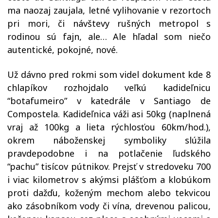
ma naozaj zaujala, letné vylihovanie v rezortoch
pri mori, či návštevy rušných metropol s
rodinou sú fajn, ale… Ale hľadal som niečo
autentické, pokojné, nové.
Už dávno pred rokmi som videl dokument kde 8
chlapíkov rozhojdalo veľkú kadideľnicu
“botafumeiro” v katedrále v Santiago de
Compostela. Kadideľnica váži asi 50kg (naplnená
vraj až 100kg a lieta rýchlosťou 60km/hod.),
okrem náboženskej symboliky slúžila
pravdepodobne i na potlačenie ľudského
“pachu” tisícov pútnikov. Prejsť v stredoveku 700
i viac kilometrov s akýmsi plášťom a klobúkom
proti dažďu, koženým mechom alebo tekvicou
ako zásobníkom vody či vína, drevenou palicou,