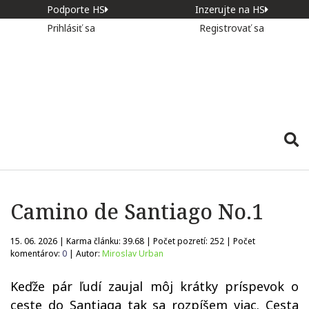
Podporte HS
Inzerujte na HS
Prihlásiť sa
Registrovať sa
Camino de Santiago No.1
15. 06. 2026 | Karma článku:
39.68
| Počet pozretí:
252
| Počet
komentárov:
0
| Autor:
Miroslav Urban
Keďže pár ľudí zaujal môj krátky príspevok o
ceste do Santiaga tak sa rozpíšem viac. Cesta