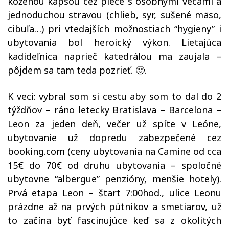
koženou kapsou cez plece s osobnými vecami a
jednoduchou stravou (chlieb, syr, sušené mäso,
cibuľa…) pri vtedajších možnostiach “hygieny” i
ubytovania bol heroický výkon. Lietajúca
kadideľnica naprieč katedrálou ma zaujala –
pôjdem sa tam teda pozrieť. 🙂.
K veci: vybral som si cestu aby som to dal do 2
týždňov – ráno letecky Bratislava – Barcelona –
Leon za jeden deň, večer už spíte v Leóne,
ubytovanie už dopredu zabezpečené cez
booking.com (ceny ubytovania na Camine od cca
15€ do 70€ od druhu ubytovania – spoločné
ubytovne “albergue” penzióny, menšie hotely).
Prvá etapa Leon – štart 7:00hod., ulice Leonu
prázdne až na prvých pútnikov a smetiarov, už
to začína byť fascinujúce keď sa z okolitých