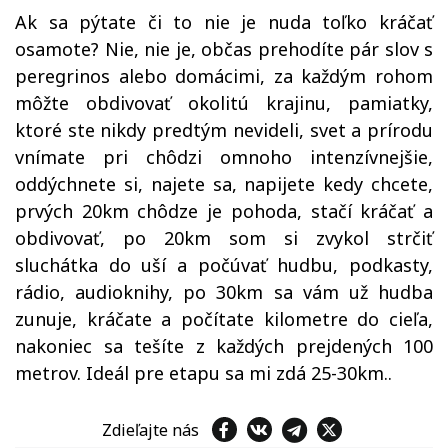
Ak sa pýtate či to nie je nuda toľko kráčať
osamote? Nie, nie je, občas prehodíte pár slov s
peregrinos alebo domácimi, za každým rohom
môžte obdivovať okolitú krajinu, pamiatky,
ktoré ste nikdy predtým nevideli, svet a prírodu
vnímate pri chôdzi omnoho intenzívnejšie,
oddýchnete si, najete sa, napijete kedy chcete,
prvých 20km chôdze je pohoda, stačí kráčať a
obdivovať, po 20km som si zvykol strčiť
sluchátka do uší a počúvať hudbu, podkasty,
rádio, audioknihy, po 30km sa vám už hudba
zunuje, kráčate a počítate kilometre do cieľa,
nakoniec sa tešíte z každých prejdených 100
metrov. Ideál pre etapu sa mi zdá 25-30km..
Zdieľajte nás