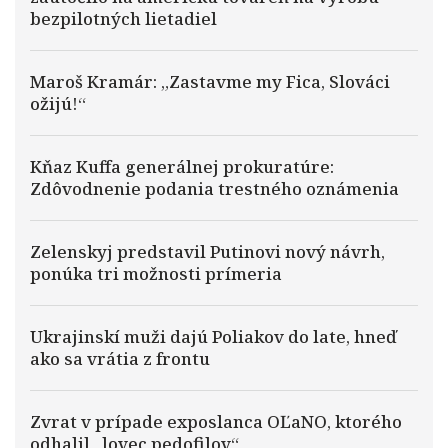
bezpilotných lietadiel
Maroš Kramár: „Zastavme my Fica, Slováci
ožijú!“
Kňaz Kuffa generálnej prokuratúre:
Zdôvodnenie podania trestného oznámenia
Zelenskyj predstavil Putinovi nový návrh,
ponúka tri možnosti prímeria
Ukrajinskí muži dajú Poliakov do late, hneď
ako sa vrátia z frontu
Zvrat v prípade exposlanca OĽaNO, ktorého
odhalil „lovec pedofilov“