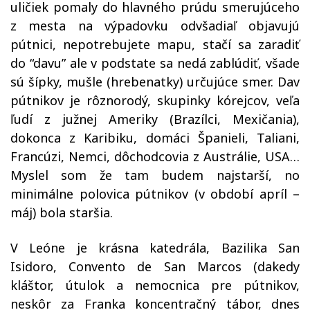
uličiek pomaly do hlavného prúdu smerujúceho
z mesta na výpadovku odvšadiaľ objavujú
pútnici, nepotrebujete mapu, stačí sa zaradiť
do “davu” ale v podstate sa nedá zablúdiť, všade
sú šípky, mušle (hrebenatky) určujúce smer. Dav
pútnikov je rôznorodý, skupinky kórejcov, veľa
ľudí z južnej Ameriky (Brazílci, Mexičania),
dokonca z Karibiku, domáci Španieli, Taliani,
Francúzi, Nemci, dôchodcovia z Austrálie, USA…
Myslel som že tam budem najstarší, no
minimálne polovica pútnikov (v období apríl –
máj) bola staršia.
V Leóne je krásna katedrála, Bazilika San
Isidoro, Convento de San Marcos (dakedy
kláštor, útulok a nemocnica pre pútnikov,
neskôr za Franka koncentračný tábor, dnes