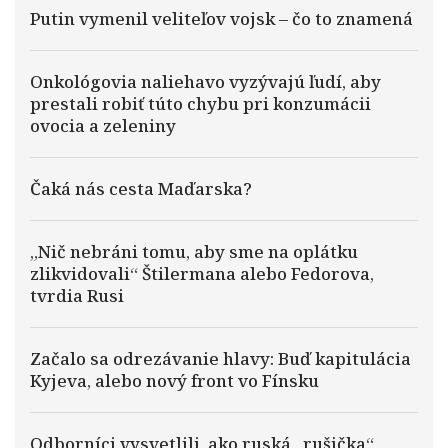
Putin vymenil veliteľov vojsk – čo to znamená
Onkológovia naliehavo vyzývajú ľudí, aby
prestali robiť túto chybu pri konzumácii
ovocia a zeleniny
Čaká nás cesta Maďarska?
„Nič nebráni tomu, aby sme na oplátku
zlikvidovali“ Štilermana alebo Fedorova,
tvrdia Rusi
Začalo sa odrezávanie hlavy: Buď kapitulácia
Kyjeva, alebo nový front vo Fínsku
Odborníci vysvetlili, ako ruská „rušička“