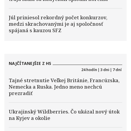
Júl priniesol rekordný počet konkurzov,
medzi skrachovanými je aj spoločnosť
spájaná s kauzou SFZ
NAJČÍTANEJŠIE Z HS
24 hodín
|
3 dni
|
7 dní
Tajné stretnutie Veľkej Británie, Francúzska,
Nemecka a Ruska. Jedno meno nechcú
prezradiť
Ukrajinský Wildberries. Čo ukázal nový útok
na Kyjev a okolie