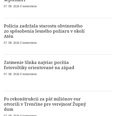
07. 08. 2026
0
komentárov
Polícia zadržala starostu obvineného
zo spôsobenia lesného požiaru v okolí
Atén
07. 08. 2026
0
komentárov
Zatmenie Slnka najviac pocítia
fotovoltiky orientované na západ
07. 08. 2026
0
komentárov
Po rekonštrukcii za päť miliónov eur
otvorili v Trenčíne pre verejnosť Župný
dom
07. 08. 2026
0
komentárov