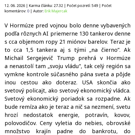
12. 06. 2026 | Karma článku:
27.32
| Počet pozretí:
549
| Počet
komentárov:
0
| Autor:
Erik Majercak
V Hormúze pred vojnou bolo denne vybavených
podľa rôznych AI priemerne 130 tankerov denne
s cca objemom ropy 21 miónov barelov. Teraz je
to cca 1,5 tankera aj s tými „na čierno“. Ak
Michail Sergejevič Trump prehrá v Hormúze
a nenastolí tam „svoju vládu“, tak celý región sa
vymkne kontrole súčasného pána sveta a pôjde
inou cestou ako doteraz. USA skončia ako
svetový policajt, ako svetový ekonomický vládca.
Svetový ekonomický poriadok sa rozpadne. Ak
bude remíza ako je teraz a nič sa nezmení, svetu
hrozí nedostatok energie, potravín, kovov,
polovodičov. Ceny vyletia do nebies, obrovské
množstvo krajín padne do bankrotu, do