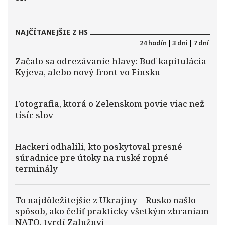
NAJČÍTANEJŠIE Z HS
24 hodín
|
3 dni
|
7 dní
Začalo sa odrezávanie hlavy: Buď kapitulácia
Kyjeva, alebo nový front vo Fínsku
Fotografia, ktorá o Zelenskom povie viac než
tisíc slov
Hackeri odhalili, kto poskytoval presné
súradnice pre útoky na ruské ropné
terminály
To najdôležitejšie z Ukrajiny – Rusko našlo
spôsob, ako čeliť prakticky všetkým zbraniam
NATO, tvrdí Zalužnyj