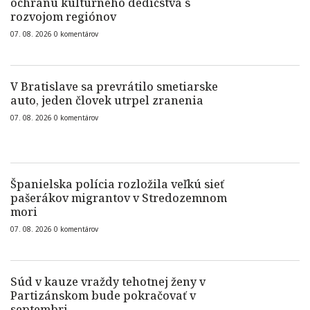
ochranu kultúrneho dedičstva s
rozvojom regiónov
07. 08. 2026
0
komentárov
V Bratislave sa prevrátilo smetiarske
auto, jeden človek utrpel zranenia
07. 08. 2026
0
komentárov
Španielska polícia rozložila veľkú sieť
pašerákov migrantov v Stredozemnom
mori
07. 08. 2026
0
komentárov
Súd v kauze vraždy tehotnej ženy v
Partizánskom bude pokračovať v
septembri