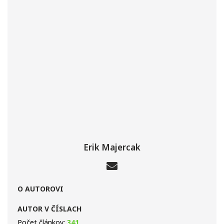
Erik Majercak
O AUTOROVI
AUTOR V ČÍSLACH
Počet článkov:
341