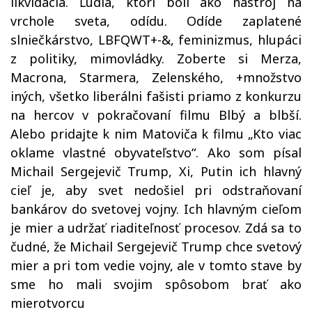
likvidácia. Ľudia, ktorí boli ako nástroj na
vrchole sveta, odídu. Odíde zaplatené
slniečkárstvo, LBFQWT+-
&
, feminizmus, hlupáci
z politiky, mimovládky. Zoberte si Merza,
Macrona, Starmera, Zelenského, +množstvo
iných, všetko liberálni fašisti priamo z konkurzu
na hercov v pokračovaní filmu Blbý a blbší.
Alebo pridajte k nim Matoviča k filmu „Kto viac
oklame vlastné obyvateľstvo“. Ako som písal
Michail Sergejevič Trump, Xi, Putin ich hlavný
cieľ je, aby svet nedošiel pri odstraňovaní
bankárov do svetovej vojny. Ich hlavným cieľom
je mier a udržať riaditeľnosť procesov. Zdá sa to
čudné, že Michail Sergejevič Trump chce svetový
mier a pri tom vedie vojny, ale v tomto stave by
sme ho mali svojim spôsobom brať ako
mierotvorcu