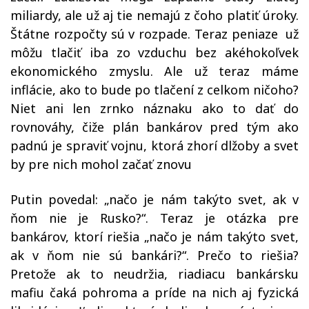
miliardy, ale už aj tie nemajú z čoho platiť úroky.
Štátne rozpočty sú v rozpade. Teraz peniaze už
môžu tlačiť iba zo vzduchu bez akéhokoľvek
ekonomického zmyslu. Ale už teraz máme
inflácie, ako to bude po tlačení z celkom ničoho?
Niet ani len zrnko náznaku ako to dať do
rovnováhy, čiže plán bankárov pred tým ako
padnú je spraviť vojnu, ktorá zhorí dlžoby a svet
by pre nich mohol začať znovu
Putin povedal: „načo je nám takýto svet, ak v
ňom nie je Rusko?“. Teraz je otázka pre
bankárov, ktorí riešia „načo je nám takýto svet,
ak v ňom nie sú bankári?“. Prečo to riešia?
Pretože ak to neudržia, riadiacu bankársku
mafiu čaká pohroma a príde na nich aj fyzická