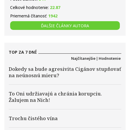
Celkové hodnotenie:
22.87
Priemerná čítanosť:
1942
ĎALŠIE ČLÁNKY AUTORA
TOP ZA 7 DNÍ
Najčítanejšie
|
Hodnotenie
Dokedy sa bude agresivita Cigánov stupňovať
na neúnosnú mieru?
To Oni udržiavajú a chránia korupciu.
Žalujem na Nich!
Trochu čistého vína