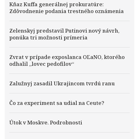
Kňaz Kuffa generálnej prokuratúre:
Zdôvodnenie podania trestného oznámenia
Zelenskyj predstavil Putinovi nový návrh,
ponúka tri možnosti prímeria
Zvrat v prípade exposlanca OĽaNO, ktorého
odhalil „lovec pedofilov“
Zalužnyj zasadil Ukrajincom tvrdú ranu
Čo za experiment sa udial na Ceute?
Útok v Moskve. Podrobnosti