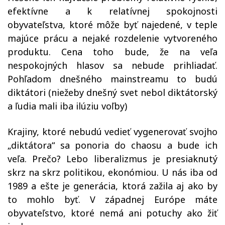
efektívne a k relatívnej spokojnosti
obyvateľstva, ktoré môže byť najedené, v teple
majúce prácu a nejaké rozdelenie vytvoreného
produktu. Cena toho bude, že na veľa
nespokojných hlasov sa nebude prihliadať.
Pohľadom dnešného mainstreamu to budú
diktátori
(
niežeby dnešný svet nebol diktátorský
a ľudia mali iba ilúziu voľby
)
Krajiny, ktoré nebudú vedieť vygenerovať svojho
„diktátora“ sa ponoria do chaosu a bude ich
veľa. Prečo? Lebo liberalizmus je presiaknutý
skrz na skrz politikou, ekonómiou. U nás iba od
1989 a ešte je generácia, ktorá zažila aj ako by
to mohlo byť. V západnej Európe máte
obyvateľstvo, ktoré nemá ani potuchy ako žiť