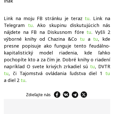
inak
Link na moju FB stránku je teraz
tu
. Link na
Telegram
tu
. Ako skupinu diskutujúcich nás
nájdete na FB na Diskusnom fóre
tu
. Vyšli 2
výborné knihy od Chazina &Co
tu
a
tu
, kde
presne popisuje ako funguje tento feudálno-
kapitalistický model riadenia, kde ľahko
pochopíte kto a za čím je. Dobré knihy o riadení
napríklad O svete krivých zrkadiel sú
tu
, DVTR
tu
, či Tajomstvá ovládania ľudstva diel 1
tu
a diel 2
tu
.
Zdieľajte nás