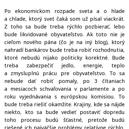
Po ekonomickom rozpade sveta a o hlade
a chlade, ktorý svet čaká som už písal viackrát.
Z toho sa bude treba rýchlo pozbierať, lebo
bude likvidované obyvateľstvo. Ak toto nie je
cieľom nového pána
(
čo je na iný blog
)
, ktorý
nahradí bankárov bude treba robiť rozhodnutia,
ktoré nebudú nijako politicky korektné. Bude
treba zabezpečiť jedlo, energie, teplo
a zmysluplnú prácu pre obyvateľstvo. To sa
nebude dať robiť pomaly, po 3 čítaniach
a mesiacoch schvaľovania v parlamente a po
roku vyjednávania s európskou komisiou. To
bude treba riešiť okamžite. Krajiny, kde sa nájde
niekto, kto sa bude vedieť postaviť dopredu
toho procesu budú šťastné, pretože budú
riešené ich najväčšie problémy relatívne rýchlo,