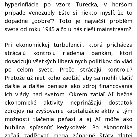
hyperinflácie po vzore Turecka, v horšom
prípade Venezuely. Ešte si niekto myslí, že to
dopadne „dobre“? Toto je najväčší problém
sveta od roku 1945 a čo u nás rieši mainstream?
Pri ekonomickej turbulencii, ktorá prichádza
strácajú kontrolu riadenia bankári, ktorí
dosadzujú všetkých liberálnych politikov do vlád
po celom svete. Prečo strácajú kontrolu?
Pretože už niet koho zadlžiť, aby sa mohli tlačiť
ďalšie a ďalšie peniaze ako zdroj financovania
ich vlády nad svetom. Okrem zatiaľ AI bežné
ekonomické aktivity neprinášajú dostatok
zdrojov na zvyšovanie kapitalizácie aktív a tým
možnosti tlačenia peňazí a aj AI môže ako
bublina spľasnúť kedykoľvek. Po ekonomike
začali zadlžovať mega západné štáty zlatej