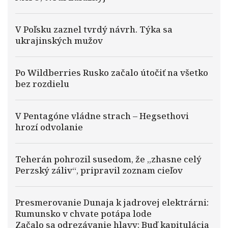
V Poľsku zaznel tvrdý návrh. Týka sa
ukrajinských mužov
Po Wildberries Rusko začalo útočiť na všetko
bez rozdielu
V Pentagóne vládne strach – Hegsethovi
hrozí odvolanie
Teherán pohrozil susedom, že „zhasne celý
Perzský záliv“, pripravil zoznam cieľov
Presmerovanie Dunaja k jadrovej elektrárni:
Rumunsko v chvate potápa lode
Začalo sa odrezávanie hlavy: Buď kapitulácia