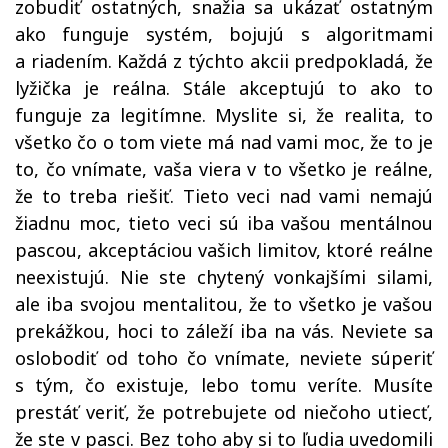
zobudiť ostatných, snažia sa ukázať ostatným
ako funguje systém, bojujú s algoritmami
a riadením. Každá z týchto akcii predpokladá, že
lyžička je reálna. Stále akceptujú to ako to
funguje za legitímne. Myslite si, že realita, to
všetko čo o tom viete má nad vami moc, že to je
to, čo vnímate, vaša viera v to všetko je reálne,
že to treba riešiť. Tieto veci nad vami nemajú
žiadnu moc, tieto veci sú iba vašou mentálnou
pascou, akceptáciou vašich limitov, ktoré reálne
neexistujú. Nie ste chytený vonkajšími silami,
ale iba svojou mentalitou, že to všetko je vašou
prekážkou, hoci to záleží iba na vás. Neviete sa
oslobodiť od toho čo vnímate, neviete súperiť
s tým, čo existuje, lebo tomu veríte. Musíte
prestáť veriť, že potrebujete od niečoho utiecť,
že ste v pasci. Bez toho aby si to ľudia uvedomili