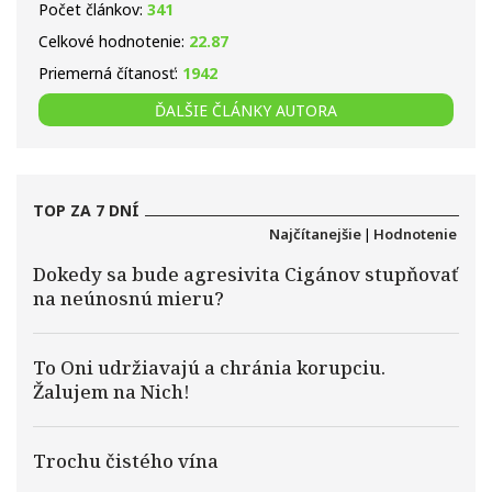
Počet článkov:
341
Celkové hodnotenie:
22.87
Priemerná čítanosť:
1942
ĎALŠIE ČLÁNKY AUTORA
TOP ZA 7 DNÍ
Najčítanejšie
|
Hodnotenie
Dokedy sa bude agresivita Cigánov stupňovať
na neúnosnú mieru?
To Oni udržiavajú a chránia korupciu.
Žalujem na Nich!
Trochu čistého vína