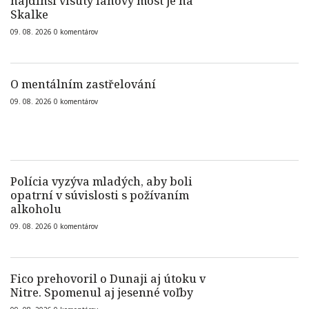
najdlhší visutý lanový most je na
Skalke
09. 08. 2026
0
komentárov
O mentálním zastřelování
09. 08. 2026
0
komentárov
Polícia vyzýva mladých, aby boli
opatrní v súvislosti s požívaním
alkoholu
09. 08. 2026
0
komentárov
Fico prehovoril o Dunaji aj útoku v
Nitre. Spomenul aj jesenné voľby