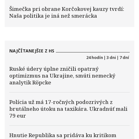
Šimečka pri obrane Korčokovej kauzy tvrdí:
Naša politika je iná než smerácka
NAJČÍTANEJŠIE Z HS
24 hodín
|
3 dni
|
7 dní
Ruské údery úplne zničili opatrný
optimizmus na Ukrajine, smúti nemecký
analytik Röpcke
Polícia už má 17-ročných podozrivých z
brutálneho útoku na taxikára. Ukradnúť mali
79 eur
Hnutie Republika sa pridáva ku kritikom