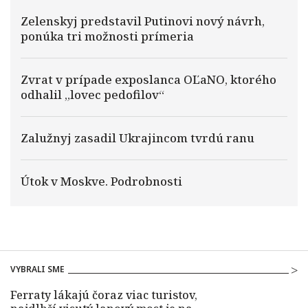
Zelenskyj predstavil Putinovi nový návrh,
ponúka tri možnosti prímeria
Zvrat v prípade exposlanca OĽaNO, ktorého
odhalil „lovec pedofilov“
Zalužnyj zasadil Ukrajincom tvrdú ranu
Útok v Moskve. Podrobnosti
VYBRALI SME
Ferraty lákajú čoraz viac turistov,