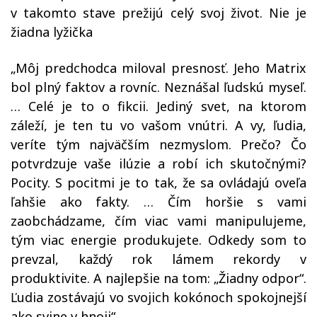
v takomto stave prežijú celý svoj život. Nie je
žiadna lyžička
„Môj predchodca miloval presnosť. Jeho Matrix
bol plný faktov a rovníc. Neznášal ľudskú myseľ.
… Celé je to o fikcii. Jediný svet, na ktorom
záleží, je ten tu vo vašom vnútri. A vy, ľudia,
veríte tým najväčším nezmyslom. Prečo? Čo
potvrdzuje vaše ilúzie a robí ich skutočnými?
Pocity. S pocitmi je to tak, že sa ovládajú oveľa
ľahšie ako fakty. … Čím horšie s vami
zaobchádzame, čím viac vami manipulujeme,
tým viac energie produkujete. Odkedy som to
prevzal, každý rok lámem rekordy v
produktivite. A najlepšie na tom: „Žiadny odpor“.
Ľudia zostávajú vo svojich kokónoch spokojnejší
ako svine v hnoji“