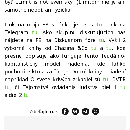
byť. „
Limit is not even sky
“
(
Limitom nie je ani
samotné nebo), ani lyžička
Link na moju FB stránku je teraz
tu
. Link na
Telegram
tu
. Ako skupinu diskutujúcich nás
nájdete na FB na Diskusnom fóre
tu
. Vyšli 2
výborné knihy od Chazina &Co
tu
a
tu
, kde
presne popisuje ako funguje tento feudálno-
kapitalistický model riadenia, kde ľahko
pochopíte kto a za čím je. Dobré knihy o riadení
napríklad O svete krivých zrkadiel sú
tu
, DVTR
tu
, či Tajomstvá ovládania ľudstva diel 1
tu
a diel 2
tu
Zdieľajte nás