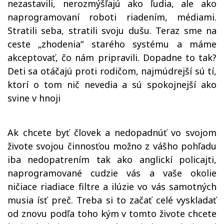
nezastavili, nerozmýšľajú ako ľudia, ale ako
naprogramovaní roboti riadením, médiami.
Stratili seba, stratili svoju dušu. Teraz sme na
ceste „zhodenia“ starého systému a máme
akceptovať, čo nám pripravili. Dopadne to tak?
Deti sa otáčajú proti rodičom, najmúdrejší sú tí,
ktorí o tom nič nevedia a sú spokojnejší ako
svine v hnoji
Ak chcete byť človek a nedopadnúť vo svojom
živote svojou činnosťou možno z vášho pohľadu
iba nedopatrením tak ako anglickí policajti,
naprogramované cudzie vás a vaše okolie
ničiace riadiace filtre a ilúzie vo vás samotných
musia ísť preč. Treba si to začať celé vyskladať
od znovu podľa toho kým v tomto živote chcete