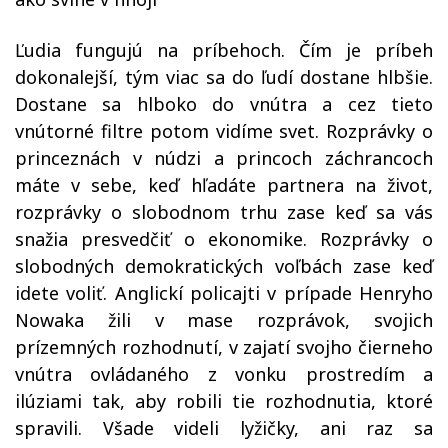
Ľudia fungujú na príbehoch. Čím je príbeh
dokonalejší, tým viac sa do ľudí dostane hlbšie.
Dostane sa hlboko do vnútra a cez tieto
vnútorné filtre potom vidíme svet. Rozprávky o
princeznách v núdzi a princoch záchrancoch
máte v sebe, keď hľadáte partnera na život,
rozprávky o slobodnom trhu zase keď sa vás
snažia presvedčiť o ekonomike. Rozprávky o
slobodných demokratických voľbách zase keď
idete voliť. Anglickí policajti v prípade Henryho
Nowaka žili v mase rozprávok, svojich
prízemných rozhodnutí, v zajatí svojho čierneho
vnútra ovládaného z vonku prostredím a
ilúziami tak, aby robili tie rozhodnutia, ktoré
spravili. Všade videli lyžičky, ani raz sa