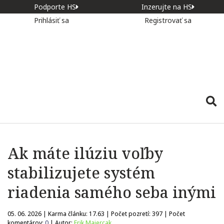
Podporte HS
Inzerujte na HS
Prihlásiť sa
Registrovať sa
Ak máte ilúziu voľby
stabilizujete systém
riadenia samého seba inými
05. 06. 2026 | Karma článku:
17.63
| Počet pozretí:
397
| Počet
komentárov:
0
| Autor:
Erik Majercak