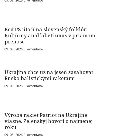
09. 08. 2026
0
komentárov
Keď PS útočí na slovenský folklór:
Kultúrny analfabetizmus v priamom
prenose
09. 08. 2026
0
komentárov
Ukrajina chce už na jeseň zasahovať
Rusko balistickými raketami
09. 08. 2026
0
komentárov
Výroba rakiet Patriot na Ukrajine
viazne. Zelenskyj hovorí o najmenej
roku
09. 08. 2026
0
komentárov