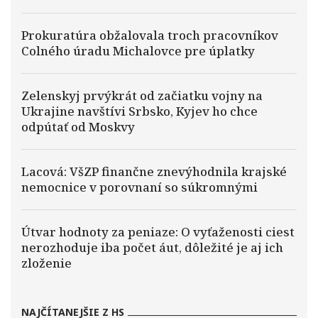
Prokuratúra obžalovala troch pracovníkov
Colného úradu Michalovce pre úplatky
Zelenskyj prvýkrát od začiatku vojny na
Ukrajine navštívi Srbsko, Kyjev ho chce
odpútať od Moskvy
Lacová: VšZP finančne znevýhodnila krajské
nemocnice v porovnaní so súkromnými
Útvar hodnoty za peniaze: O vyťaženosti ciest
nerozhoduje iba počet áut, dôležité je aj ich
zloženie
NAJČÍTANEJŠIE Z HS