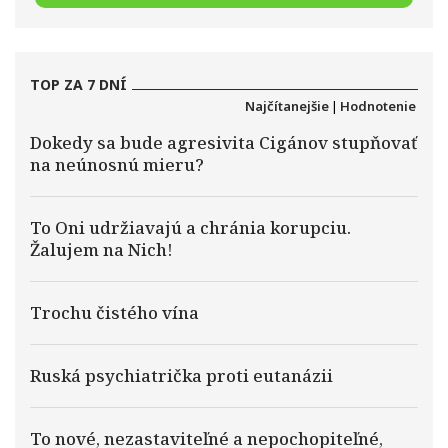
TOP ZA 7 DNÍ
Najčítanejšie
|
Hodnotenie
Dokedy sa bude agresivita Cigánov stupňovať
na neúnosnú mieru?
To Oni udržiavajú a chránia korupciu.
Žalujem na Nich!
Trochu čistého vína
Ruská psychiatrička proti eutanázii
To nové, nezastaviteľné a nepochopiteľné,