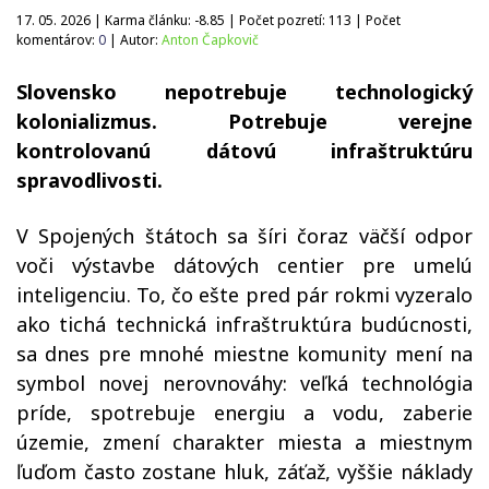
17. 05. 2026 | Karma článku:
-8.85
| Počet pozretí:
113
| Počet
komentárov:
0
| Autor:
Anton Čapkovič
Slovensko nepotrebuje technologický
kolonializmus. Potrebuje verejne
kontrolovanú dátovú infraštruktúru
spravodlivosti.
V Spojených štátoch sa šíri čoraz väčší odpor
voči výstavbe dátových centier pre umelú
inteligenciu. To, čo ešte pred pár rokmi vyzeralo
ako tichá technická infraštruktúra budúcnosti,
sa dnes pre mnohé miestne komunity mení na
symbol novej nerovnováhy: veľká technológia
príde, spotrebuje energiu a vodu, zaberie
územie, zmení charakter miesta a miestnym
ľuďom často zostane hluk, záťaž, vyššie náklady