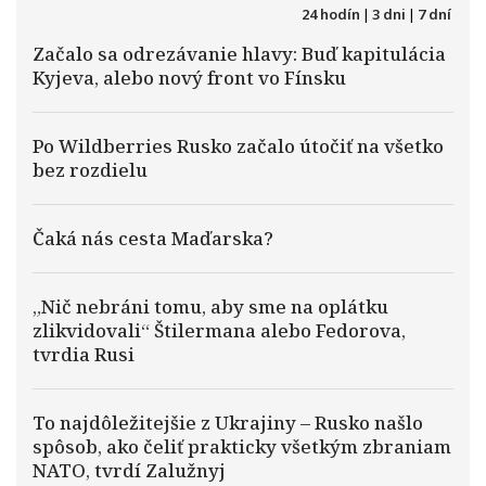
24 hodín
|
3 dni
|
7 dní
Začalo sa odrezávanie hlavy: Buď kapitulácia
Kyjeva, alebo nový front vo Fínsku
Po Wildberries Rusko začalo útočiť na všetko
bez rozdielu
Čaká nás cesta Maďarska?
„Nič nebráni tomu, aby sme na oplátku
zlikvidovali“ Štilermana alebo Fedorova,
tvrdia Rusi
To najdôležitejšie z Ukrajiny – Rusko našlo
spôsob, ako čeliť prakticky všetkým zbraniam
NATO, tvrdí Zalužnyj