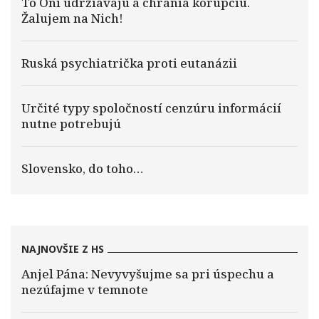
To Oni udržiavajú a chránia korupciu.
Žalujem na Nich!
Ruská psychiatrička proti eutanázii
Určité typy spoločností cenzúru informácií
nutne potrebujú
Slovensko, do toho…
NAJNOVŠIE Z HS
Anjel Pána: Nevyvyšujme sa pri úspechu a
nezúfajme v temnote