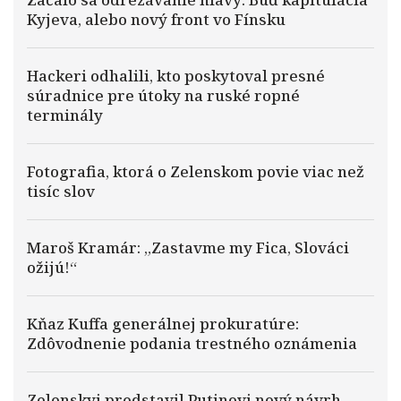
Kyjeva, alebo nový front vo Fínsku
Hackeri odhalili, kto poskytoval presné
súradnice pre útoky na ruské ropné
terminály
Fotografia, ktorá o Zelenskom povie viac než
tisíc slov
Maroš Kramár: „Zastavme my Fica, Slováci
ožijú!“
Kňaz Kuffa generálnej prokuratúre:
Zdôvodnenie podania trestného oznámenia
Zelenskyj predstavil Putinovi nový návrh,