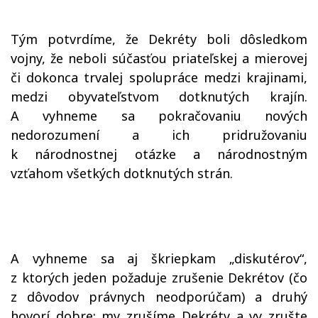
Tým potvrdíme, že Dekréty boli dôsledkom
vojny, že neboli súčasťou priateľskej a mierovej
či dokonca trvalej spolupráce medzi krajinami,
medzi obyvateľstvom dotknutých krajín.
A vyhneme sa pokračovaniu nových
nedorozumení a ich pridružovaniu
k národnostnej otázke a národnostným
vzťahom všetkých dotknutých strán.
A vyhneme sa aj škriepkam „diskutérov“,
z ktorých jeden požaduje zrušenie Dekrétov (čo
z dôvodov právnych neodporúčam) a druhý
hovorí dobre: my zrušíme Dekréty a vy zrušte