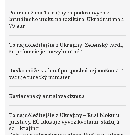
Polícia už má 17-ročných podozrivých z
brutálneho útoku na taxikára. Ukradnúť mali
79 eur
To najdôležitejšie z Ukrajiny: Zelenský tvrdí,
že prímerie je “nevyhnutné”
Rusko môže siahnuť po „poslednej možnosti“,
varuje turecký minister
Kaviarenský antislovakizmus
To najdôležitejšie z Ukrajiny – Rusi blokujú
prístavy, EÚ blokuje vývoz kvótami, sťažujú
sa Ukrajinci
Začalo sa odrezávanie hlavy: Buď kapitulácia