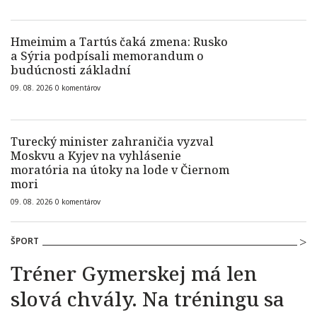
Hmeimim a Tartús čaká zmena: Rusko
a Sýria podpísali memorandum o
budúcnosti základní
09. 08. 2026
0
komentárov
Turecký minister zahraničia vyzval
Moskvu a Kyjev na vyhlásenie
moratória na útoky na lode v Čiernom
mori
09. 08. 2026
0
komentárov
ŠPORT