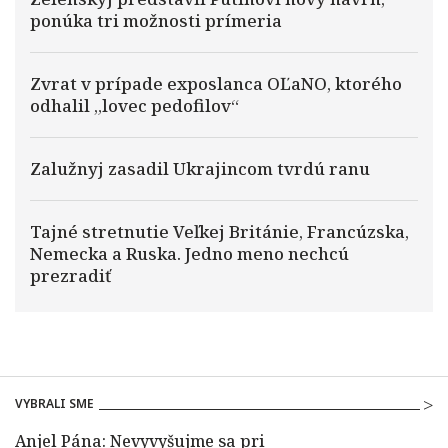
ponúka tri možnosti prímeria
Zvrat v prípade exposlanca OĽaNO, ktorého
odhalil „lovec pedofilov“
Zalužnyj zasadil Ukrajincom tvrdú ranu
Tajné stretnutie Veľkej Británie, Francúzska,
Nemecka a Ruska. Jedno meno nechcú
prezradiť
VYBRALI SME
Anjel Pána: Nevyvyšujme sa pri