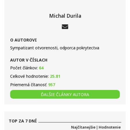
Michal Durila
O AUTOROVI
Sympatizant otvorenosti, odporca pokrytectva
AUTOR V ČÍSLACH
Počet článkov:
64
Celkové hodnotenie:
25.81
Priemerná čítanosť:
957
ĎALŠIE ČLÁNKY AUTORA
TOP ZA 7 DNÍ
Najčítanejšie
|
Hodnotenie