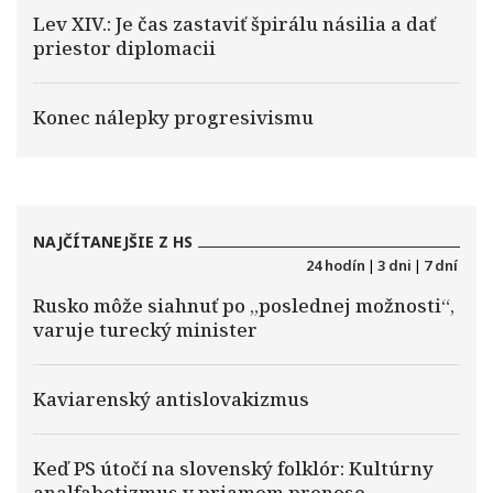
Lev XIV.: Je čas zastaviť špirálu násilia a dať
priestor diplomacii
Konec nálepky progresivismu
NAJČÍTANEJŠIE Z HS
24 hodín
|
3 dni
|
7 dní
Rusko môže siahnuť po „poslednej možnosti“,
varuje turecký minister
Kaviarenský antislovakizmus
Keď PS útočí na slovenský folklór: Kultúrny
analfabetizmus v priamom prenose