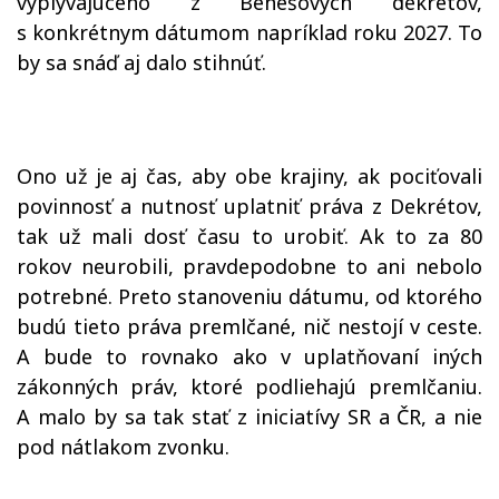
vyplývajúceho z Benešových dekrétov,
s konkrétnym dátumom napríklad roku 2027. To
by sa snáď aj dalo stihnúť.
Ono už je aj čas, aby obe krajiny, ak pociťovali
povinnosť a nutnosť uplatniť práva z Dekrétov,
tak už mali dosť času to urobiť. Ak to za 80
rokov neurobili, pravdepodobne to ani nebolo
potrebné. Preto stanoveniu dátumu, od ktorého
budú tieto práva premlčané, nič nestojí v ceste.
A bude to rovnako ako v uplatňovaní iných
zákonných práv, ktoré podliehajú premlčaniu.
A malo by sa tak stať z iniciatívy SR a ČR, a nie
pod nátlakom zvonku.