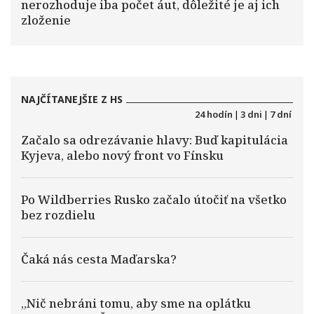
nerozhoduje iba počet áut, dôležité je aj ich
zloženie
NAJČÍTANEJŠIE Z HS
24 hodín
|
3 dni
|
7 dní
Začalo sa odrezávanie hlavy: Buď kapitulácia
Kyjeva, alebo nový front vo Fínsku
Po Wildberries Rusko začalo útočiť na všetko
bez rozdielu
Čaká nás cesta Maďarska?
„Nič nebráni tomu, aby sme na oplátku