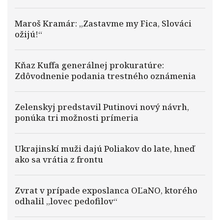
Maroš Kramár: „Zastavme my Fica, Slováci
ožijú!“
Kňaz Kuffa generálnej prokuratúre:
Zdôvodnenie podania trestného oznámenia
Zelenskyj predstavil Putinovi nový návrh,
ponúka tri možnosti prímeria
Ukrajinskí muži dajú Poliakov do late, hneď
ako sa vrátia z frontu
Zvrat v prípade exposlanca OĽaNO, ktorého
odhalil „lovec pedofilov“