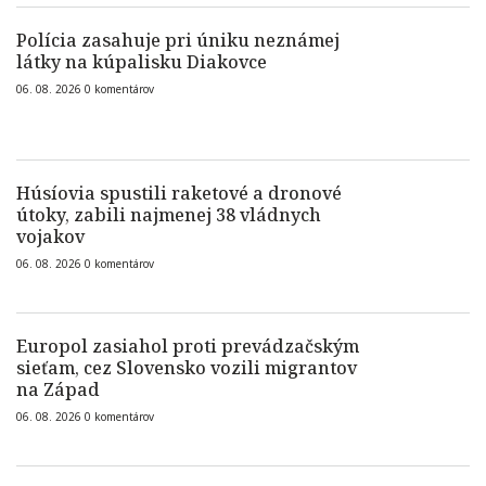
Polícia zasahuje pri úniku neznámej
látky na kúpalisku Diakovce
06. 08. 2026
0
komentárov
Húsíovia spustili raketové a dronové
útoky, zabili najmenej 38 vládnych
vojakov
06. 08. 2026
0
komentárov
Europol zasiahol proti prevádzačským
sieťam, cez Slovensko vozili migrantov
na Západ
06. 08. 2026
0
komentárov