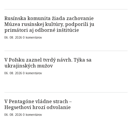
Rusínska komunita žiada zachovanie
Múzea rusínskej kultúry, podporili ju
primátori aj odborné inštitúcie
06. 08. 2026
0
komentárov
V Poľsku zaznel tvrdý návrh. Týka sa
ukrajinských mužov
06. 08. 2026
0
komentárov
V Pentagóne vládne strach –
Hegsethovi hrozí odvolanie
06. 08. 2026
0
komentárov