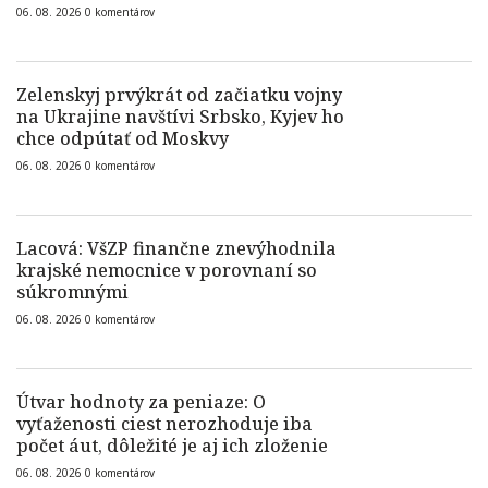
06. 08. 2026
0
komentárov
Zelenskyj prvýkrát od začiatku vojny
na Ukrajine navštívi Srbsko, Kyjev ho
chce odpútať od Moskvy
06. 08. 2026
0
komentárov
Lacová: VšZP finančne znevýhodnila
krajské nemocnice v porovnaní so
súkromnými
06. 08. 2026
0
komentárov
Útvar hodnoty za peniaze: O
vyťaženosti ciest nerozhoduje iba
počet áut, dôležité je aj ich zloženie
06. 08. 2026
0
komentárov