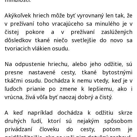
Akýkoľvek hriech môže byť vyrovnaný len tak, že
v prežívaní toho vracajúceho sa minulého je v
čistej pokore a v prežívaní zaslúžených
dôsledkov tkané niečo svetlejšie do novo sa
tvoriacich vlákien osudu.
Na odpustenie hriechu, alebo jeho odžitie, sú
presne nastavené cesty, tkané bytostnými
tkáčmi osudu. Dochádza k nemu vtedy, keď je v
ľuďoch prianie po zmene k lepšiemu, ako i
vrúcna, živá vôľa byť naozaj dobrý a čistý.
A keď napríklad dochádza k odžitiu skrze
druhých ľudí, ktorí sú nejakým spôsobom
privádzaní človeku do cesty, potom je