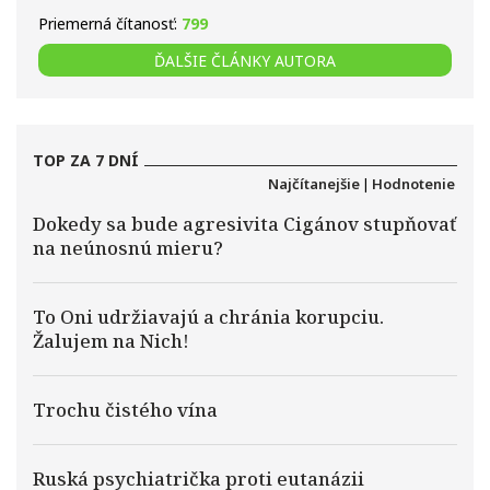
Priemerná čítanosť:
799
ĎALŠIE ČLÁNKY AUTORA
TOP ZA 7 DNÍ
Najčítanejšie
|
Hodnotenie
Dokedy sa bude agresivita Cigánov stupňovať
na neúnosnú mieru?
To Oni udržiavajú a chránia korupciu.
Žalujem na Nich!
Trochu čistého vína
Ruská psychiatrička proti eutanázii