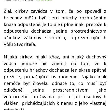
Žiaľ, cirkev zavádza v tom, že po spovedi z
hriechov môžu byť tieto hriechy rozhrešením
kňaza odpustené. Je to ale úplne inak, pretože k
odpusteniu dochádza jedine prostredníctvom
účinkov zákonov stvorenia, reprezentujúcich
Vôľu Stvoriteľa.
Nijaká cirkev, nijakí kňaz, ani nijaký duchovný
vodca nemôže nič zmeniť na tom, že k
odpusteniu hriechov dochádza len skrze spätné
prežitie, prinášajúce oslobodenie. Nijako inak
nemôže byť človeku odňaté to, čo musí byť
odložené jedine prostredníctvom jeho
vnútorného prežívania pri prijatí osudových
vlákien, prichádzajúcich k nemu z jeho vlastnej
minulosti.