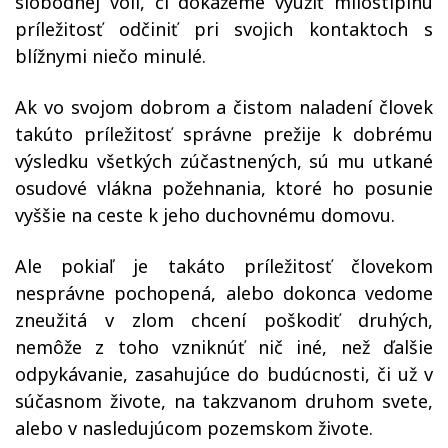
slobodnej vôli, či dokážeme využiť milostiplnú
príležitosť odčiniť pri svojich kontaktoch s
blížnymi niečo minulé.
Ak vo svojom dobrom a čistom naladení človek
takúto príležitosť správne prežije k dobrému
výsledku všetkých zúčastnených, sú mu utkané
osudové vlákna požehnania, ktoré ho posunie
vyššie na ceste k jeho duchovnému domovu.
Ale pokiaľ je takáto príležitosť človekom
nesprávne pochopená, alebo dokonca vedome
zneužitá v zlom chcení poškodiť druhých,
nemôže z toho vzniknúť nič iné, než ďalšie
odpykávanie, zasahujúce do budúcnosti, či už v
súčasnom živote, na takzvanom druhom svete,
alebo v nasledujúcom pozemskom živote.