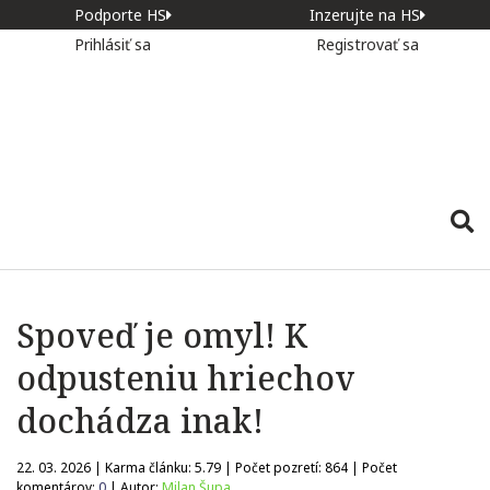
Podporte HS
Inzerujte na HS
Prihlásiť sa
Registrovať sa
Spoveď je omyl! K
odpusteniu hriechov
dochádza inak!
22. 03. 2026 | Karma článku:
5.79
| Počet pozretí:
864
| Počet
komentárov:
0
| Autor:
Milan Šupa