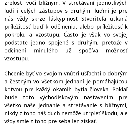
zrelosti voči blížnym. V stretávaní jednotlivých
ľudí i celých zástupov s druhými ľuďmi je pre
nás vždy skrze láskyplnosť Stvoriteľa utkaná
príležitosť buď k odčineniu, alebo príležitosť k
pokroku a vzostupu. Často je však vo svojej
podstate jedno spojené s druhým, pretože v
odčinení minulého už spočíva možnosť
vzostupu.
Chcenie byť vo svojom vnútri ušľachtilo dobrým
a čestným vo všetkom jednaní je pomáhajúcou
kotvou pre každý okamih bytia človeka. Pokiaľ
bude toto východiskovým nastavením pre
všetko naše jednanie a stretávanie s blížnymi,
nikdy z toho náš duch nemôže utrpieť škodu, ale
vždy smie z toho pre seba len získať.