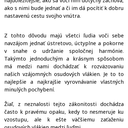
najdôležitejšie, ako sa voči nim dotyčný zachová,
ako s nimi bude jednať a či im dá pocítiť k dobru
nastavenú cestu svojho vnútra.
Z tohto dôvodu majú všetci ľudia voči sebe
navzájom jednať ústretovo, úctyplne a pokorne
v snahe o udržanie spoločnej harmónie.
Takýmto jednoduchým a krásnym spôsobom
má medzi nami dochádzať k rozväzovaniu
našich vzájomných osudových vlákien. Je to to
najlepšie a najkrajšie vyrovnávanie vlastných
minulých pochybení.
Žiaľ, z neznalosti tejto zákonitosti dochádza
často k pravému opaku, kedy to nesmeruje ku
vzostupu, ale k ešte väčšiemu zaťaženiu
osudových vlákien medzi ľuďmi.