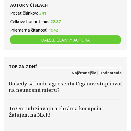
AUTOR V ČÍSLACH
Počet článkov:
341
Celkové hodnotenie:
22.87
Priemerná čítanosť:
1942
ĎALŠIE ČLÁNKY AUTORA
TOP ZA 7 DNÍ
Najčítanejšie
|
Hodnotenie
Dokedy sa bude agresivita Cigánov stupňovať
na neúnosnú mieru?
To Oni udržiavajú a chránia korupciu.
Žalujem na Nich!