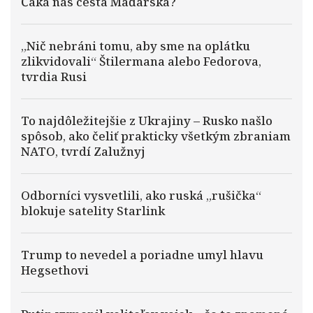
Čaká nás cesta Maďarska?
„Nič nebráni tomu, aby sme na oplátku
zlikvidovali“ Štilermana alebo Fedorova,
tvrdia Rusi
To najdôležitejšie z Ukrajiny – Rusko našlo
spôsob, ako čeliť prakticky všetkým zbraniam
NATO, tvrdí Zalužnyj
Odborníci vysvetlili, ako ruská „rušička“
blokuje satelity Starlink
Trump to nevedel a poriadne umyl hlavu
Hegsethovi