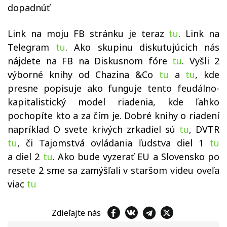
dopadnúť
Link na moju FB stránku je teraz
tu
. Link na
Telegram
tu
. Ako skupinu diskutujúcich nás
nájdete na FB na Diskusnom fóre
tu
. Vyšli 2
výborné knihy od Chazina &Co
tu
a
tu
, kde
presne popisuje ako funguje tento feudálno-
kapitalistický model riadenia, kde ľahko
pochopíte kto a za čím je. Dobré knihy o riadení
napríklad O svete krivých zrkadiel sú
tu
, DVTR
tu
, či Tajomstvá ovládania ľudstva diel 1
tu
a diel 2
tu
. Ako bude vyzerať EU a Slovensko po
resete 2 sme sa zamýšľali v staršom videu oveľa
viac
tu
Zdieľajte nás