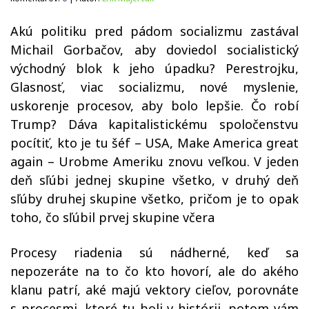
Akú politiku pred pádom socializmu zastával
Michail Gorbačov, aby doviedol socialistický
východný blok k jeho úpadku? Perestrojku,
Glasnosť, viac socializmu, nové myslenie,
uskorenje procesov, aby bolo lepšie. Čo robí
Trump? Dáva kapitalistickému spoločenstvu
pocítiť, kto je tu šéf – USA, Make America great
again – Urobme Ameriku znovu veľkou. V jeden
deň sľúbi jednej skupine všetko, v druhý deň
sľúby druhej skupine všetko, pričom je to opak
toho, čo sľúbil prvej skupine včera
Procesy riadenia sú nádherné, keď sa
nepozeráte na to čo kto hovorí, ale do akého
klanu patrí, aké majú vektory cieľov, porovnáte
s procesmi, ktoré tu boli v histórii, potom vám