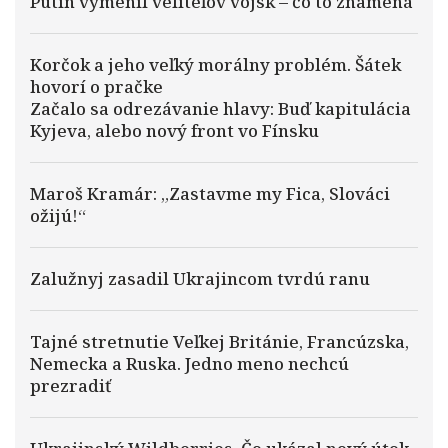
Putin vymenil veliteľov vojsk – čo to znamená
Korčok a jeho veľký morálny problém. Šátek
hovorí o pračke
Začalo sa odrezávanie hlavy: Buď kapitulácia
Kyjeva, alebo nový front vo Fínsku
Maroš Kramár: „Zastavme my Fica, Slováci
ožijú!“
Zalužnyj zasadil Ukrajincom tvrdú ranu
Tajné stretnutie Veľkej Británie, Francúzska,
Nemecka a Ruska. Jedno meno nechcú
prezradiť