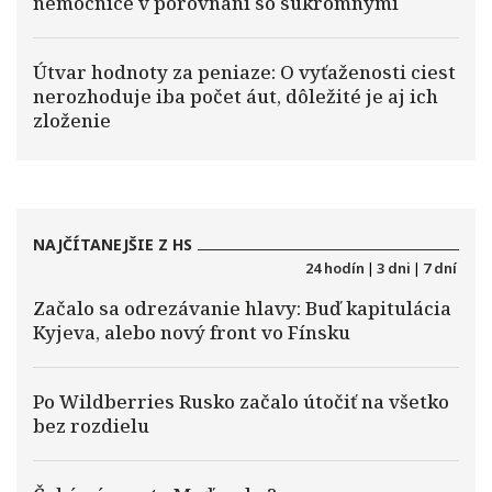
nemocnice v porovnaní so súkromnými
Útvar hodnoty za peniaze: O vyťaženosti ciest
nerozhoduje iba počet áut, dôležité je aj ich
zloženie
NAJČÍTANEJŠIE Z HS
24 hodín
|
3 dni
|
7 dní
Začalo sa odrezávanie hlavy: Buď kapitulácia
Kyjeva, alebo nový front vo Fínsku
Po Wildberries Rusko začalo útočiť na všetko
bez rozdielu