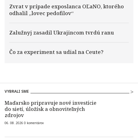
Zvrat v prípade exposlanca OĽaNO, ktorého
odhalil „lovec pedofilov“
Zalužnyj zasadil Ukrajincom tvrdú ranu
Čo za experiment sa udial na Ceute?
VYBRALI SME
Maďarsko pripravuje nové investície
do sietí, úložísk a obnoviteľných
zdrojov
06. 08. 2026
0
komentárov