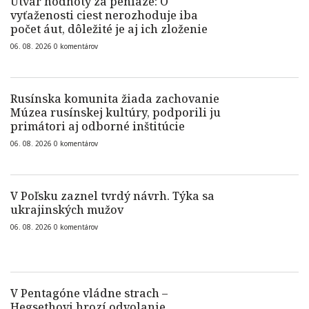
Útvar hodnoty za peniaze: O
vyťaženosti ciest nerozhoduje iba
počet áut, dôležité je aj ich zloženie
06. 08. 2026
0
komentárov
Rusínska komunita žiada zachovanie
Múzea rusínskej kultúry, podporili ju
primátori aj odborné inštitúcie
06. 08. 2026
0
komentárov
V Poľsku zaznel tvrdý návrh. Týka sa
ukrajinských mužov
06. 08. 2026
0
komentárov
V Pentagóne vládne strach –
Hegsethovi hrozí odvolanie