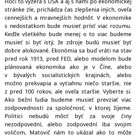
Hoci to vyzerá s USA a aj s nami po ekonomickej
stránke zle, prichádza čas zlepšenia iných, oveľa
cennejších a mravnejších hodnôt. V ekonomike
s nedostatkom bude musieť prísť viac rozumu.
Keďže všetkého bude menej o to viac budeme
musieť si byť istý, že zdroje budú musieť byť
dobre alokované. Ekonómia sa buď vráti na stav
pred rok 1913, pred FED, alebo modelom bude
plánovaná ekonomika ako je v Číne, alebo
v bývalých socialistických krajinách, alebo
možno prekvapia a vytiahnu niečo staršie, nie
z pred 100 rokov, ale oveľa staršie. Vyberte si.
Ako bežní ľudia budeme musieť prevziať viac
zodpovednosti za spoločnosť, v ktorej žijeme.
Politici nebudú môcť byť za svoje činy
nezodpovední, alebo zodpovední iba svojim
voličom, Matovič nám to ukázal ako to môže