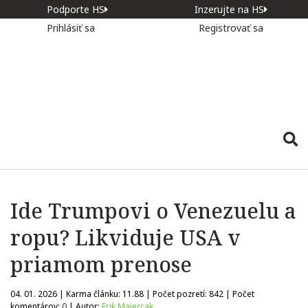
Podporte HS
Inzerujte na HS
Prihlásiť sa
Registrovať sa
Ide Trumpovi o Venezuelu a
ropu? Likviduje USA v
priamom prenose
04. 01. 2026 | Karma článku:
11.88
| Počet pozretí:
842
| Počet
komentárov:
0
| Autor:
Erik Majercak