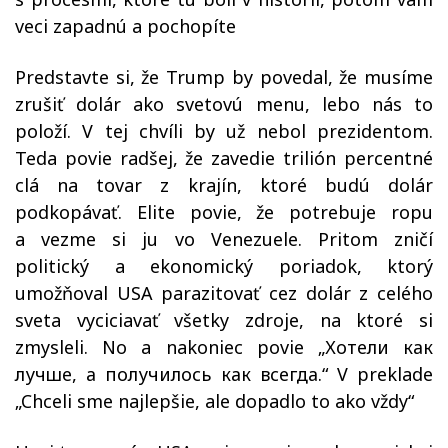
veci zapadnú a pochopíte
Predstavte si, že Trump by povedal, že musíme
zrušiť dolár ako svetovú menu, lebo nás to
položí. V tej chvíli by už nebol prezidentom.
Teda povie radšej, že zavedie trilión percentné
clá na tovar z krajín, ktoré budú dolár
podkopávať. Elite povie, že potrebuje ropu
a vezme si ju vo Venezuele. Pritom zničí
politický a ekonomický poriadok, ktorý
umožňoval USA parazitovať cez dolár z celého
sveta vyciciavať všetky zdroje, na ktoré si
zmysleli. No a nakoniec povie „Хотели как
лучше, а получилось как всегда.“ V preklade
„Chceli sme najlepšie, ale dopadlo to ako vždy“