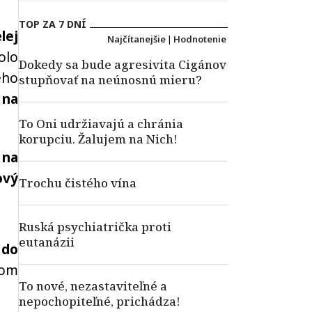
TOP ZA 7 DNÍ
lej
Najčítanejšie
|
Hodnotenie
olo
Dokedy sa bude agresivita Cigánov
eho
stupňovať na neúnosnú mieru?
 na
To Oni udržiavajú a chránia
korupciu. Žalujem na Nich!
 na
ový
Trochu čistého vína
Ruská psychiatrička proti
eutanázii
 do
nom
To nové, nezastaviteľné a
nepochopiteľné, prichádza!