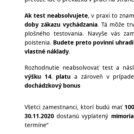
Ak test neabsolvujete
, v praxi to zna
doby zákazu vychádzania
. Tá môže tr
plošného testovania. Navyše vás zam
poistenia.
Budete preto povinní uhradi
vlastné náklady
.
Rozhodnutie neabsolvovať test a ná
výšku 14. platu
a zároveň v prípade
dochádzkový bonus
Všetci zamestnanci, ktorí budú mať
100
30.11.2020
dostanú vyplatený
mimoria
termíne“