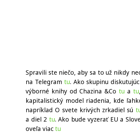
Spravili ste niečo, aby sa to už nikdy 
na Telegram
tu
. Ako skupinu diskutujú
výborné knihy od Chazina &Co
tu
a
tu
kapitalistický model riadenia, kde ľah
napríklad O svete krivých zrkadiel sú
t
a diel 2
tu
. Ako bude vyzerať EU a Slov
oveľa viac
tu