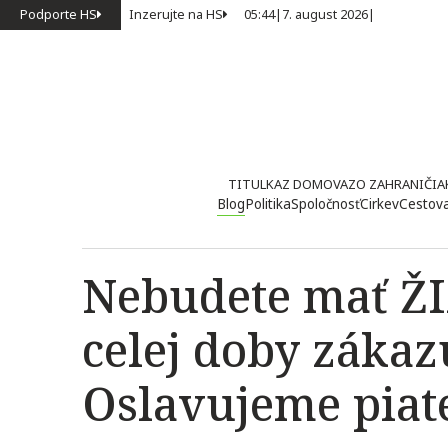
Podporte HS
Inzerujte na HS
05:44
|
7. august 2026
|
TITULKA
Z DOMOVA
ZO ZAHRANIČIA
Blog
Politika
Spoločnosť
Cirkev
Cestov
Nebudete mať Ž
celej doby záka
Oslavujeme piate