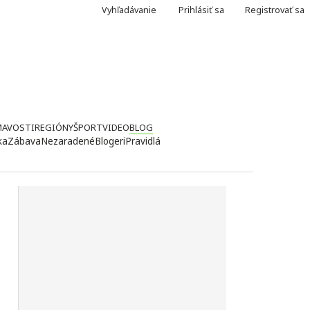
Vyhľadávanie
Prihlásiť sa
Registrovať sa
MAVOSTI
REGIÓNY
ŠPORT
VIDEO
BLOG
ka
Zábava
Nezaradené
Blogeri
Pravidlá