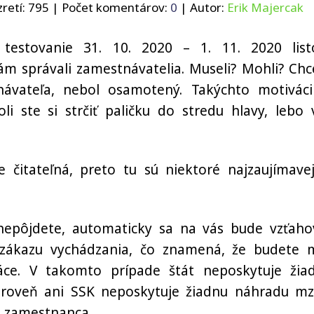
retí:
795
| Počet komentárov:
0
| Autor:
Erik Majercak
estovanie 31. 10. 2020 – 1. 11. 2020 lis
m správali zamestnávatelia. Museli? Mohli? Chce
ávateľa, nebol osamotený. Takýchto motiváci
 ste si strčiť paličku do stredu hlavy, lebo 
čitateľná, preto tu sú niektoré najzaujímavej
nepôjdete, automaticky sa na vás bude vzťaho
 zákazu vychádzania, čo znamená, že budete 
ce. V takomto prípade štát neposkytuje žia
oveň ani SSK neposkytuje žiadnu náhradu mz
e zamestnanca.