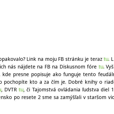
neopakovalo? Link na moju FB stránku je teraz
tu
. 
cich nás nájdete na FB na Diskusnom fóre
tu
. Vyš
, kde presne popisuje ako funguje tento feudál
ko pochopíte kto a za čím je. Dobré knihy o riad
u
, DVTR
tu
, či Tajomstvá ovládania ľudstva diel 
ensko po resete 2 sme sa zamýšľali v staršom vi