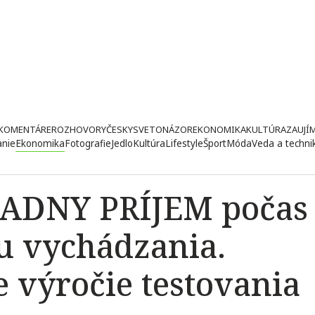
KOMENTÁRE
ROZHOVORY
ČESKY
SVETONÁZOR
EKONOMIKA
KULTÚRA
ZAUJÍ
anie
Ekonomika
Fotografie
Jedlo
Kultúra
Lifestyle
Šport
Móda
Veda a techni
IADNY PRÍJEM počas
zu vychádzania.
 výročie testovania