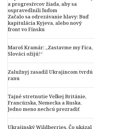
a progresívcov žiada, aby sa
ospravedlnili ľuďom
Začalo sa odrezávanie hlavy: Buď
kapitulácia Kyjeva, alebo nový
front vo Fínsku
Maroš Kramár: „Zastavme my Fica,
Slováci ožijú!“
Zalužnyj zasadil Ukrajincom tvrdú
ranu
Tajné stretnutie Veľkej Británie,
Francúzska, Nemecka a Ruska.
Jedno meno nechcú prezradiť
Ukrajinský Wildberries. Čo ukázal