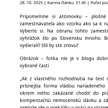
28. 10. 2025 | Karma článku:
31.45
| Počet poz
Pripomeňme si atómovku – plošné t
zamestnávateľa ako vzorku ako sa k ná
Vyberte si. Na obranu tohto zamestn
vyhrážok šlo po Slovensku mnoho. Boli
vydierali? Išli by ste znovu?
Obrázok – fotka nie je v blogu dobre 
vybrané časti
„Ak z vlastného rozhodnutia na test 
prísnejšia forma vládou nariadeného
okrem iného zakázané chodiť do prá
kompenzačnú nemocenskú dávku a zár
pretože ide o prekážku v práci na stran