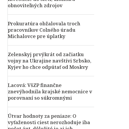
obnoviteľných zdrojov
Prokuratúra obžalovala troch
pracovníkov Colného úradu
Michalovce pre úplatky
Zelenskyj prvýkrát od začiatku
vojny na Ukrajine navštívi Srbsko,
Kyjev ho chce odpútať od Moskvy
Lacová: VšZP finančne
znevýhodnila krajské nemocnice v
porovnaní so súkromnými
Útvar hodnoty za peniaze: O
vyťaženosti ciest nerozhoduje iba
počet áut, dôležité je aj ich