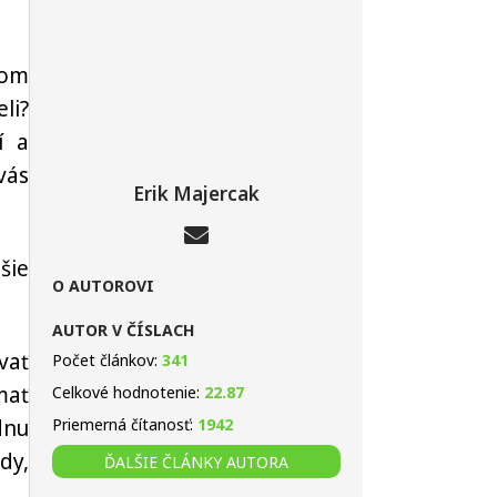
tom
li?
í a
vás
Erik Majercak
šie
O AUTOROVI
AUTOR V ČÍSLACH
vať
Počet článkov:
341
mať
Celkové hodnotenie:
22.87
dnu
Priemerná čítanosť:
1942
dy,
ĎALŠIE ČLÁNKY AUTORA