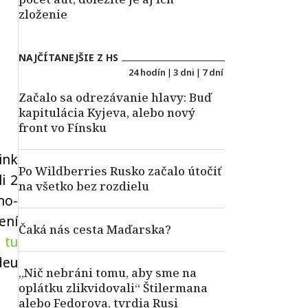
zloženie
NAJČÍTANEJŠIE Z HS
24 hodín
|
3 dni
|
7 dní
Začalo sa odrezávanie hlavy: Buď
kapitulácia Kyjeva, alebo nový
front vo Fínsku
Link
Po Wildberries Rusko začalo útočiť
li 2
na všetko bez rozdielu
no-
ení
Čaká nás cesta Maďarska?
1
tu
deu
„Nič nebráni tomu, aby sme na
oplátku zlikvidovali“ Štilermana
alebo Fedorova, tvrdia Rusi