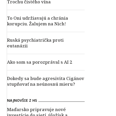
Trochu čistého vína
To Oni udržiavajú a chránia
korupciu. Žalujem na Nich!
Ruská psychiatrička proti
eutanázii
Ako som sa porozprával s AI 2
Dokedy sa bude agresivita Cigánov
stupňovať na neúnosnú mieru?
NAJNOVŠIE Z HS
Maďarsko pripravuje nové
investície do sietí, úložísk a