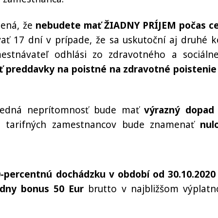
mená, že
nebudete mať ŽIADNY PRÍJEM počas ce
vať 17 dní v prípade, že sa uskutoční aj druhé k
estnávateľ odhlási zo zdravotného a sociáln
ť preddavky na poistné na zdravotné poistenie
sledná neprítomnosť bude mať
výrazný dopad
 tarifných zamestnancov bude znamenať
nul
-percentnú dochádzku v období od 30.10.2020
dny bonus 50 Eur
brutto v najbližšom výplat