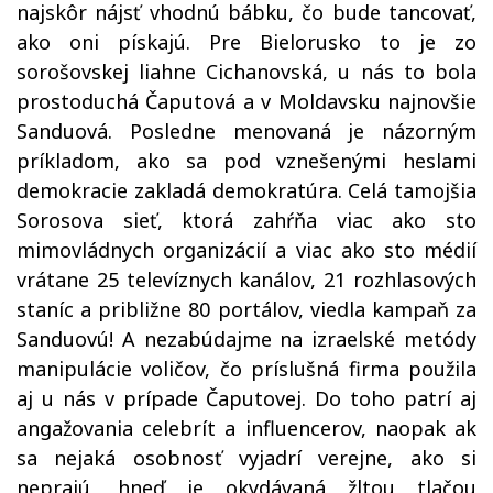
najskôr nájsť vhodnú bábku, čo bude tancovať,
ako oni pískajú. Pre Bielorusko to je zo
sorošovskej liahne Cichanovská, u nás to bola
prostoduchá Čaputová a v Moldavsku najnovšie
Sanduová. Posledne menovaná je názorným
príkladom, ako sa pod vznešenými heslami
demokracie zakladá demokratúra.
Celá tamojšia
Sorosova sieť, ktorá zahŕňa viac ako sto
mimovládnych organizácií a viac ako sto médií
vrátane 25 televíznych kanálov, 21 rozhlasových
staníc a približne 80 portálov, viedla kampaň za
Sanduovú! A nezabúdajme na izraelské metódy
manipulácie voličov, čo príslušná firma použila
aj u nás v prípade Čaputovej. Do toho patrí aj
angažovania celebrít a influencerov, naopak ak
sa nejaká osobnosť vyjadrí verejne, ako si
neprajú, hneď je okydávaná žltou tlačou