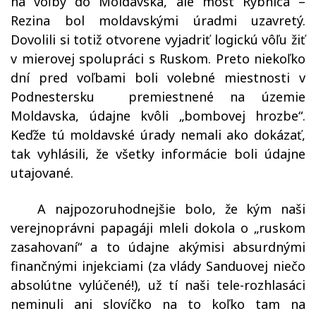
na voľby do Moldavska, ale most Rybnica –
Rezina bol moldavskými úradmi uzavretý.
Dovolili si totiž otvorene vyjadriť logickú vôľu žiť
v mierovej spolupráci s Ruskom. Preto n
iekoľko
dní pred voľbami boli volebné miestnosti v
Podnestersku premiestnené na územie
Moldavska, údajne kvôli „bombovej hrozbe“.
Keďže tú moldavské úrady nemali ako dokázať,
tak vyhlásili, že všetky informácie boli údajne
utajované.
A najpozoruhodnejšie bolo, že kým naši
verejnoprávni papagáji mleli dokola o „ruskom
zasahovaní“ a to údajne akýmisi absurdnými
finančnými injekciami (za vlády Sanduovej niečo
absolútne vylúčené!), už tí naši tele-rozhlasáci
neminuli ani slovíčko na to koľko tam na