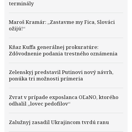
terminály
Maroš Kramár: „Zastavme my Fica, Slováci
ožijú!“
Kňaz Kuffa generálnej prokuratúre:
Zdôvodnenie podania trestného oznámenia
Zelenskyj predstavil Putinovi nový návrh,
ponúka tri možnosti prímeria
Zvrat v prípade exposlanca OĽaNO, ktorého
odhalil „lovec pedofilov“
Zalužnyj zasadil Ukrajincom tvrdú ranu