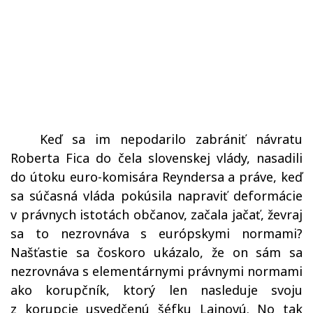
Keď sa im nepodarilo zabrániť návratu
Roberta Fica do čela slovenskej vlády, nasadili
do útoku euro-komisára Reyndersa a práve, keď
sa súčasná vláda pokúsila napraviť deformácie
v právnych istotách občanov, začala jačať, ževraj
sa to nezrovnáva s európskymi normami?
Našťastie sa čoskoro ukázalo, že on sám sa
nezrovnáva s elementárnymi právnymi normami
ako korupčník, ktorý len nasleduje svoju
z korupcie usvedčenú šéfku Lajnovú. No tak