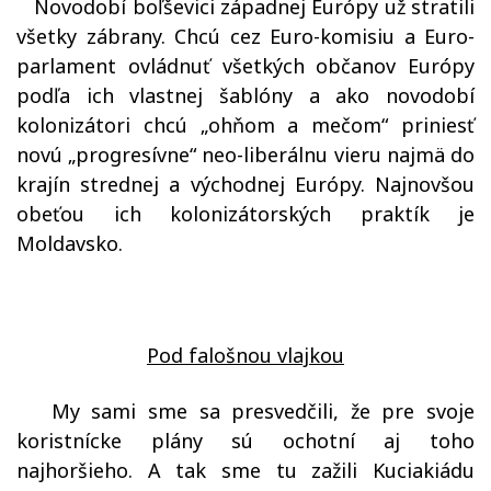
Novodobí boľševici západnej Európy už stratili
všetky zábrany. Chcú cez Euro-komisiu a Euro-
parlament ovládnuť všetkých občanov Európy
podľa ich vlastnej šablóny a ako novodobí
kolonizátori chcú „ohňom a mečom“ priniesť
novú „progresívne“ neo-liberálnu vieru najmä do
krajín strednej a východnej Európy. Najnovšou
obeťou ich kolonizátorských praktík je
Moldavsko.
Pod falošnou vlajkou
My sami sme sa presvedčili, že pre svoje
koristnícke plány sú ochotní aj toho
najhoršieho. A tak sme tu zažili Kuciakiádu