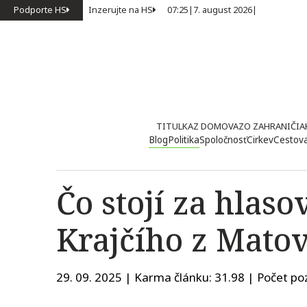
Podporte HS
Inzerujte na HS
07:25
|
7. august 2026
|
TITULKA
Z DOMOVA
ZO ZAHRANIČIA
Blog
Politika
Spoločnosť
Cirkev
Cestov
Čo stojí za hla
Krajčího z Matov
29. 09. 2025 | Karma článku:
31.98
| Počet poz