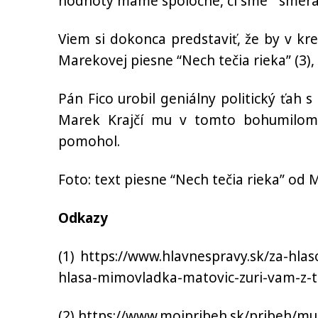
hodnoty máme spoločné, či sme “smeráci
Viem si dokonca predstaviť, že by v kre
Marekovej piesne “Nech tečia rieka” (3),
Pán Fico urobil geniálny politický ťah
Marek Krajčí mu v tomto bohumilom 
pomohol.
Foto: text piesne “Nech tečia rieka” od 
Odkazy
(1) https://www.hlavnespravy.sk/za-hla
hlasa-mimovladka-matovic-zuri-vam-z-t
(2) https://www.mojpribeh.sk/pribeh/mu