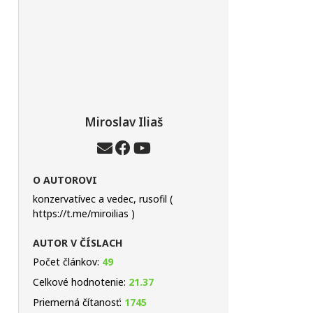
Miroslav Iliaš
O AUTOROVI
konzervatívec a vedec, rusofil (
https://t.me/miroilias )
AUTOR V ČÍSLACH
Počet článkov:
49
Celkové hodnotenie:
21.37
Priemerná čítanosť:
1745