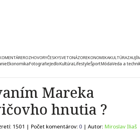
KOMENTÁRE
ROZHOVORY
ČESKY
SVETONÁZOR
EKONOMIKA
KULTÚRA
ZAUJÍ
anie
Ekonomika
Fotografie
Jedlo
Kultúra
Lifestyle
Šport
Móda
Veda a techni
sovaním Mareka
ičovho hnutia ?
retí:
1501
| Počet komentárov:
0
| Autor:
Miroslav Iliaš