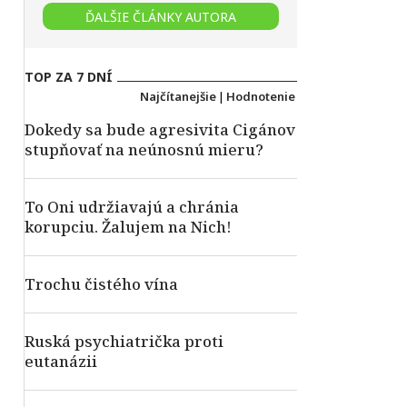
ĎALŠIE ČLÁNKY AUTORA
TOP ZA 7 DNÍ
Najčítanejšie
|
Hodnotenie
Dokedy sa bude agresivita Cigánov
stupňovať na neúnosnú mieru?
To Oni udržiavajú a chránia
korupciu. Žalujem na Nich!
Trochu čistého vína
Ruská psychiatrička proti
eutanázii