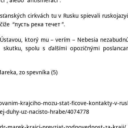
”, alebo “antismeráci”.
sťanských cirkvách tu v Rusku spievali ruskojazy
 čiže “пусть река течет ”.
 s Ústavou, ktorý mu – verím – Nebesia nezabudnú
skutku, spolu s ďalšími opozičnými poslanca
Mareka, zo spevníka (5)
sovanim-krajciho-mozu-stat-ficove-kontakty-v-rus
ej-duhy-uz-nacisto-hrabe/4074778
dr-marek-krajci-prevziat-zodpovednost-za-kraji/