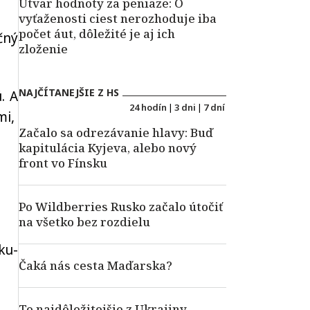
Útvar hodnoty za peniaze: O
vyťaženosti ciest nerozhoduje iba
počet áut, dôležité je aj ich
čný
zloženie
NAJČÍTANEJŠIE Z HS
. A
24 hodín
|
3 dni
|
7 dní
mi,
Začalo sa odrezávanie hlavy: Buď
kapitulácia Kyjeva, alebo nový
front vo Fínsku
Po Wildberries Rusko začalo útočiť
na všetko bez rozdielu
ku-
Čaká nás cesta Maďarska?
To najdôležitejšie z Ukrajiny –