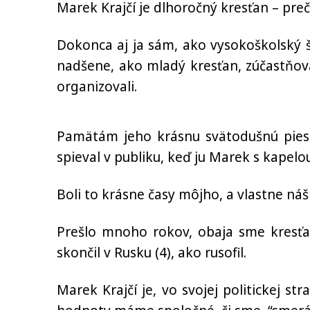
Marek Krajčí je dlhoročný kresťan – prečít
Dokonca aj ja sám, ako vysokoškolský 
nadšene, ako mladý kresťan, zúčastňova
organizovali.
Pamätám jeho krásnu svätodušnú piese
spieval v publiku, keď ju Marek s kapelou
Boli to krásne časy môjho, a vlastne 
Prešlo mnoho rokov, obaja sme kresťan
skončil v Rusku (4), ako rusofil.
Marek Krajčí je, vo svojej politickej 