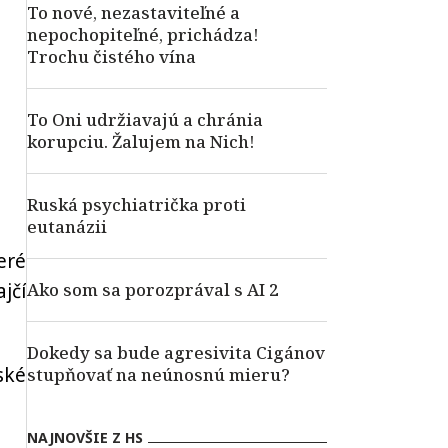
To nové, nezastaviteľné a
nepochopiteľné, prichádza!
Trochu čistého vína
To Oni udržiavajú a chránia
korupciu. Žalujem na Nich!
Ruská psychiatrička proti
eutanázii
eré
jčí
Ako som sa porozprával s AI 2
Dokedy sa bude agresivita Cigánov
ské
stupňovať na neúnosnú mieru?
NAJNOVŠIE Z HS