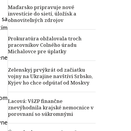
Maďarsko pripravuje nové
investície do sietí, úložísk a
 sa
obnoviteľných zdrojov
tím
Prokuratúra obžalovala troch
pracovníkov Colného úradu
Michalovce pre úplatky
ene
Zelenskyj prvýkrát od začiatku
vojny na Ukrajine navštívi Srbsko,
Kyjev ho chce odpútať od Moskvy
som
Lacová: VšZP finančne
znevýhodnila krajské nemocnice v
porovnaní so súkromnými
vne