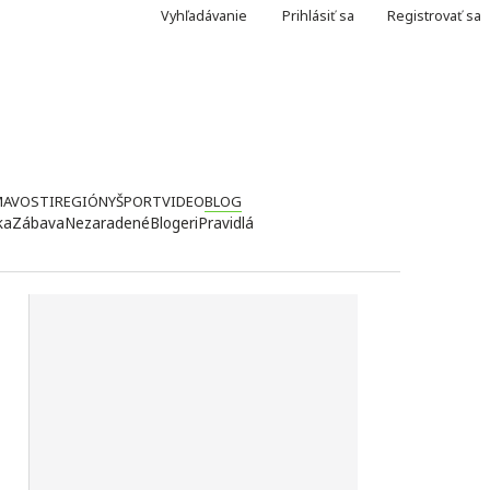
Vyhľadávanie
Prihlásiť sa
Registrovať sa
MAVOSTI
REGIÓNY
ŠPORT
VIDEO
BLOG
ka
Zábava
Nezaradené
Blogeri
Pravidlá