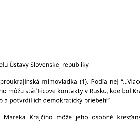
elu Ústavy Slovenskej republiky.
a proukrajinská mimovládka (1). Podľa nej “…Viac
ho môžu stáť Ficove kontakty v Rusku, kde bol Kra
b a potvrdil ich demokratický priebeh!“
ím Mareka Krajčího môže jeho osobné kresťan