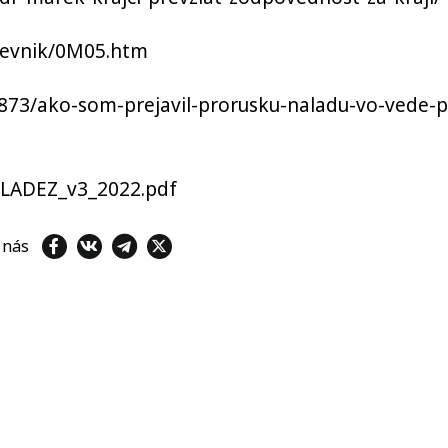
spevnik/0M05.htm
73/ako-som-prejavil-prorusku-naladu-vo-vede-p
MLADEZ_v3_2022.pdf
e nás