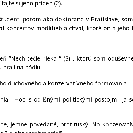
ajte si jeho príbeh (2).
študent, potom ako doktorand v Bratislave, som
l koncertov modlitieb a chvál, ktoré on a jeho 
ň “Nech tečie rieka ” (3) , ktorú som oduševn
 hrali na pódiu.
nášho duchovného a konzervatívneho formovania.
ia. Hoci s odlišnými politickými postojmi. Ja 
strane, jemne povedané, protiruský…No konzervatí