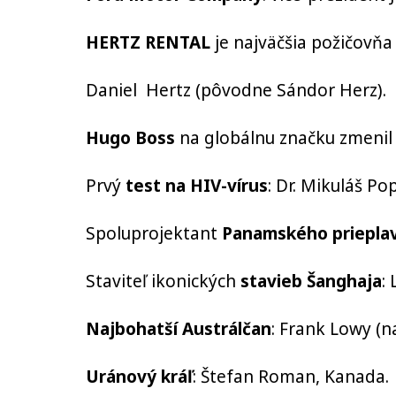
HERTZ RENTAL
je najväčšia požičovňa 
Daniel Hertz
(pôvodne Sándor Herz).
Hugo Boss
na globálnu značku zmenil 
Prvý
test na HIV-vírus
: Dr. Mikuláš Po
Spoluprojektant
Panamského priepla
Staviteľ ikonických
stavieb Šanghaja
:
Najbohatší Austrálčan
: Frank Lowy (n
Uránový kráľ
: Štefan Roman, Kanada.