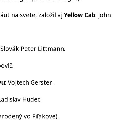
áut na svete,
založil aj
Yellow Cab
: John
Slovák Peter Littmann.
povič.
vu
: Vojtech Gerster .
 Ladislav Hudec.
arodený vo Fiľakove).