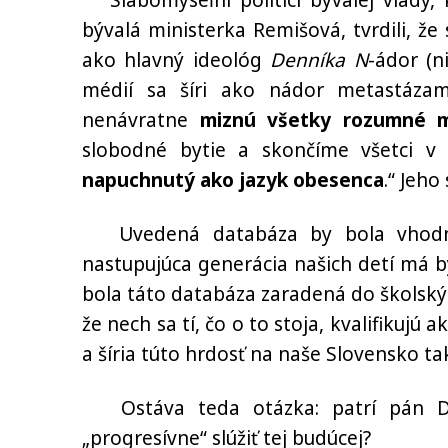
Slabomyseľní politici bývalej vlády,
bývalá ministerka Remišová, tvrdili, 
ako hlavný ideológ
Denníka N
-ádor (n
médií sa šíri ako nádor metastázami
nenávratne
miznú všetky rozumné m
slobodné bytie a skončíme všetci v
napuchnutý ako jazyk obesenca
.“ Jeho
Uvedená databáza by bola vhodným
nastupujúca generácia našich detí má b
bola táto databáza zaradená do školský
že nech sa tí, čo o to stoja, kvalifikuj
a šíria túto hrdosť na naše Slovensko ta
Ostáva teda otázka: patrí pán Dru
„progresívne“ slúžiť tej budúcej?