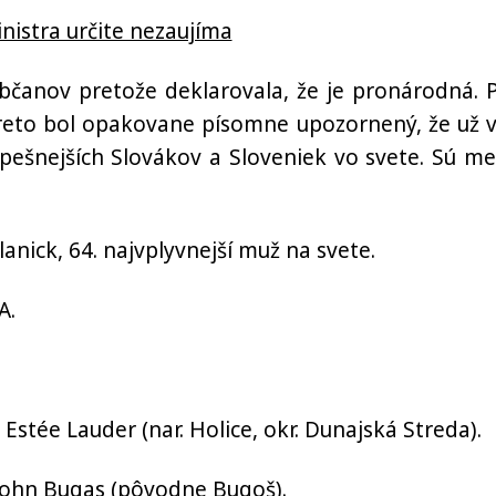
nistra určite nezaujíma
čanov pretože deklarovala, že je pronárodná. 
 Preto bol opakovane písomne upozornený, že už v
pešnejších Slovákov a Sloveniek vo svete. Sú me
alanick, 64. najvplyvnejší muž na svete.
A.
: Estée Lauder (nar.
Holice, okr. Dunajská Streda).
 John Bugas (pôvodne Bugoš).