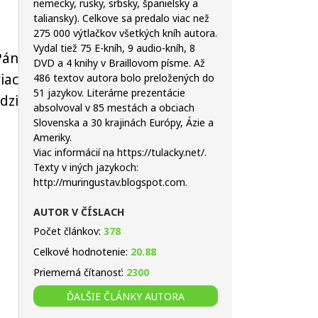
nemecky, rusky, srbsky, španielsky a
taliansky). Celkove sa predalo viac než
275 000 výtlačkov všetkých kníh autora.
Vydal tiež 75 E-kníh, 9 audio-kníh, 8
Pán
DVD a 4 knihy v Braillovom písme. Až
iac
486 textov autora bolo preložených do
51 jazykov. Literárne prezentácie
dzi
absolvoval v 85 mestách a obciach
Slovenska a 30 krajinách Európy, Ázie a
Ameriky.
Viac informácií na https://tulacky.net/.
Texty v iných jazykoch:
http://muringustav.blogspot.com.
AUTOR V ČÍSLACH
Počet článkov:
378
Celkové hodnotenie:
20.88
Priemerná čítanosť:
2300
ĎALŠIE ČLÁNKY AUTORA