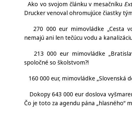
Ako vo svojom článku v mesačníku
Ext
Drucker venoval ohromujúce čiastky t
270 000 eur mimovládke „Cesta von“
nemajú ani len tečúcu vodu a kanalizáciu
213 000 eur mimovládke „Bratislavsk
spoločné so školstvom?!
160 000 eur, mimovládke „Slovenská de
Dokopy 643 000 eur doslova vyšmaren
Čo je toto za agendu pána „hlasného“ m