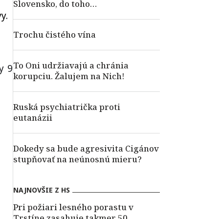
Slovensko, do toho…
y.
Trochu čistého vína
To Oni udržiavajú a chránia
y 9
korupciu. Žalujem na Nich!
Ruská psychiatrička proti
eutanázii
Dokedy sa bude agresivita Cigánov
stupňovať na neúnosnú mieru?
NAJNOVŠIE Z HS
Pri požiari lesného porastu v
Trstíne zasahuje takmer 50