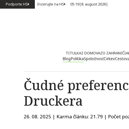
Podporte HS
Inzerujte na HS
05:19
|
8. august 2026
|
TITULKA
Z DOMOVA
ZO ZAHRANIČIA
Blog
Politika
Spoločnosť
Cirkev
Cestov
Čudné preferenc
Druckera
26. 08. 2025 | Karma článku:
21.79
| Počet poz