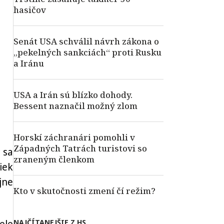
hasičov
Senát USA schválil návrh zákona o
„pekelných sankciách“ proti Rusku
a Iránu
USA a Irán sú blízko dohody.
Bessent naznačil možný zlom
Horskí záchranári pomohli v
Západných Tatrách turistovi so
sa
zraneným členkom
iek
jne
Kto v skutočnosti zmení čí režim?
NAJČÍTANEJŠIE Z HS