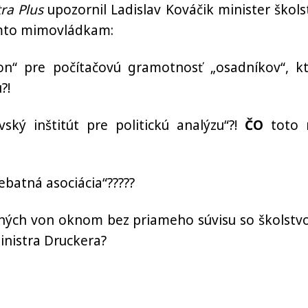
ra Plus
upozornil Ladislav Kováčik minister škols
ýmto mimovládkam:
 pre počítačovú gramotnosť „osadníkov“, kt
?!
ý inštitút pre politickú analýzu“?!
ČO
toto 
batná asociácia“?????
ých von oknom bez priameho súvisu so školstv
inistra Druckera?