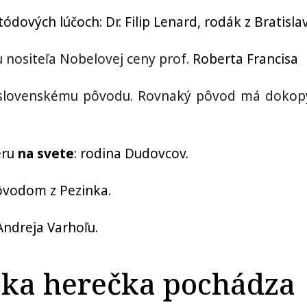
atódových lúčoch:
Dr. Filip Lenard, rodák z Bratislav
u nositeľa Nobelovej ceny prof.
Roberta Francisa
mu slovenskému pôvodu. Rovnaký pôvod má dokop
eru
na svete
: rodina Dudovcov.
pôvodom z Pezinka.
Andreja Varhoľu.
ka herečka pochádza