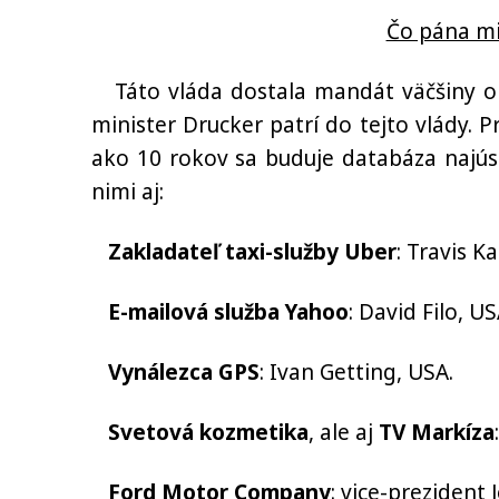
Čo pána mi
Táto vláda dostala mandát väčšiny ob
minister Drucker patrí do tejto vlády.
ako 10 rokov sa buduje databáza najús
nimi aj:
Zakladateľ taxi-služby
Uber
: Travis K
E-mailová služba
Yahoo
: David Filo, US
Vynálezca GPS
: Ivan Getting, USA.
Svetová kozmetika
, ale aj
TV Markíza
Ford Motor Company
: vice-prezident