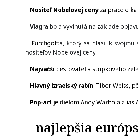
Nositeľ Nobelovej ceny
za práce o k
Viagra
bola vyvinutá na základe objav
Furchgott
a, ktorý sa hlásil k svoj
nositeľov Nobelovej ceny.
Najväčší
pestovatelia stopkového zel
Hlavný izraelský rabín
: Tibor Weiss, 
Pop-art
je dielom Andy Warhola alias 
najlepšia európs