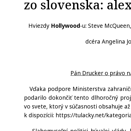
zo slovenska
: ale
Hviezdy
Hollywood
-u: Steve McQueen,
dcéra Angelina Jolie a 
Pán Drucker o právo naš
Vďaka podpore
Ministerstva zahranič
podarilo dokončiť tento dlhoročný pro
vo svete, ktorý v súčasnosti obsahuje a
k dispozícii: https://tulacky.net/kategori