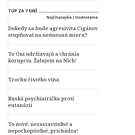
TOP ZA 7 DNÍ
Najčítanejšie
|
Hodnotenie
Dokedy sa bude agresivita Cigánov
stupňovať na neúnosnú mieru?
To Oni udržiavajú a chránia
korupciu. Žalujem na Nich!
Trochu čistého vína
Ruská psychiatrička proti
eutanázii
To nové, nezastaviteľné a
nepochopiteľné, prichádza!