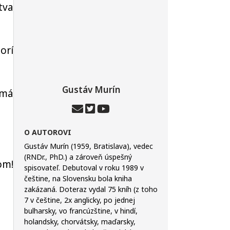
tva
orí
Gustáv Murín
má
O AUTOROVI
Gustáv Murín (1959, Bratislava), vedec
(RNDr., PhD.) a zároveň úspešný
om!
spisovateľ. Debutoval v roku 1989 v
češtine, na Slovensku bola kniha
zakázaná. Doteraz vydal 75 kníh (z toho
7 v češtine, 2x anglicky, po jednej
bulharsky, vo francúzštine, v hindí,
holandsky, chorvátsky, maďarsky,