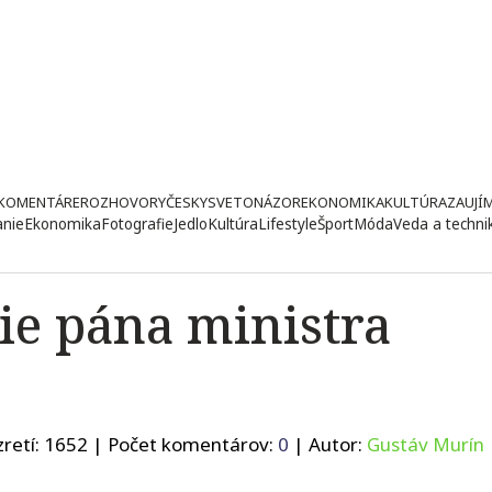
KOMENTÁRE
ROZHOVORY
ČESKY
SVETONÁZOR
EKONOMIKA
KULTÚRA
ZAUJÍ
anie
Ekonomika
Fotografie
Jedlo
Kultúra
Lifestyle
Šport
Móda
Veda a techni
ie pána ministra
retí:
1652
| Počet komentárov:
0
| Autor:
Gustáv Murín