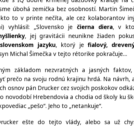
 kde s IQ dobre kŕmenej dážďovky kraľuje na č
že sme úbohá zemička bez osobností. Martin Šime
ikto to v printe nečíta, ale cez kolaborantov in
) vyhlásil: „Slovensko je
čierna diera
, v kto
yšlienky
, jej gravitácii neunikne žiaden poku
slovenskom jazyku
, ktorý je
fialový, dreven
 syn Michal Šimečka v tejto rétorike pokračuje…
 základom nezvratných a jasných faktov,
yť prečo na svoju rodnú krajinu hrdá. Na návrh, 
ch osnov pán Drucker cez svojich poskokov odkáz
ú ako novodobí Hrebendovia a chodia od školy ku šk
kpovediac „pešo“. Jeho to „netankuje“.
cker ešte do tejto vlády, alebo sa už chy