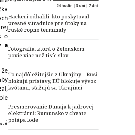
ele
24 hodín
|
3 dni
|
7 dní
čka
Hackeri odhalili, kto poskytoval
ých
presné súradnice pre útoky na
rej
ruské ropné terminály
s o
ý a
Fotografia, ktorá o Zelenskom
povie viac než tisíc slov
 že
To najdôležitejšie z Ukrajiny – Rusi
aby
blokujú prístavy, EÚ blokuje vývoz
kvótami, sťažujú sa Ukrajinci
al,
ole
Presmerovanie Dunaja k jadrovej
elektrárni: Rumunsko v chvate
potápa lode
stá