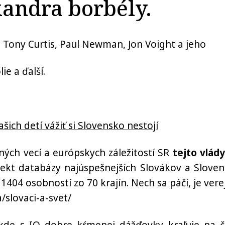
xandra borbély.
 Tony Curtis, Paul Newman, Jon Voight a jeho
ďalší.
ich detí vážiť si Slovensko nestojí
ných vecí a európskych záležitostí SR
tejto vlády
jekt databázy najúspešnejších Slovákov a Sloven
ž
1
404 osobností zo 70 krajín. Nech sa páči, je vere
a/slovaci-a-svet/