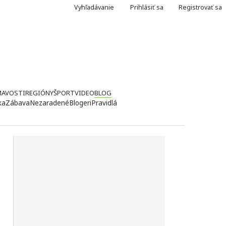
Vyhľadávanie
Prihlásiť sa
Registrovať sa
MAVOSTI
REGIÓNY
ŠPORT
VIDEO
BLOG
ka
Zábava
Nezaradené
Blogeri
Pravidlá