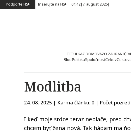
Podporte HS
Inzerujte na HS
04:42
|
7. august 2026
|
TITULKA
Z DOMOVA
ZO ZAHRANIČIA
Blog
Politika
Spoločnosť
Cirkev
Cestov
Modlitba
24. 08. 2025 | Karma článku:
0
| Počet pozretí
I keď moje srdce teraz neplače, pred chv
chcem byť žena nová. Tak hádam ma ňou