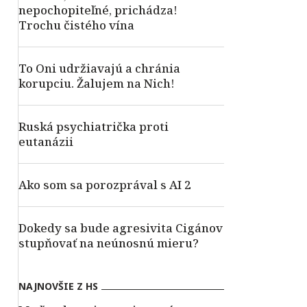
nepochopiteľné, prichádza!
Trochu čistého vína
To Oni udržiavajú a chránia
korupciu. Žalujem na Nich!
Ruská psychiatrička proti
eutanázii
Ako som sa porozprával s AI 2
Dokedy sa bude agresivita Cigánov
stupňovať na neúnosnú mieru?
NAJNOVŠIE Z HS