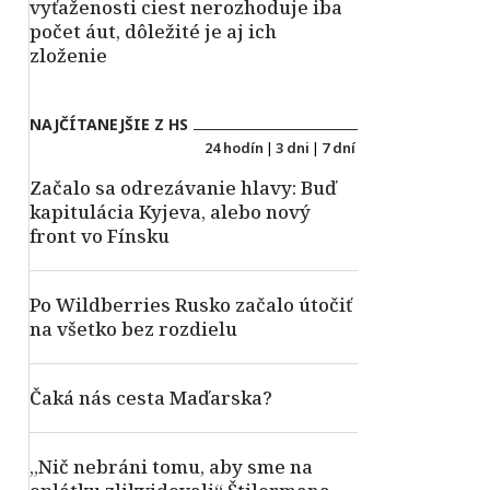
vyťaženosti ciest nerozhoduje iba
počet áut, dôležité je aj ich
zloženie
NAJČÍTANEJŠIE Z HS
24 hodín
|
3 dni
|
7 dní
Začalo sa odrezávanie hlavy: Buď
kapitulácia Kyjeva, alebo nový
front vo Fínsku
Po Wildberries Rusko začalo útočiť
na všetko bez rozdielu
Čaká nás cesta Maďarska?
„Nič nebráni tomu, aby sme na