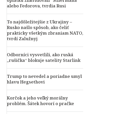
oplátku zlikvidovali“ Štilermana
alebo Fedorova, tvrdia Rusi
To najdôležitejšie z Ukrajiny –
Rusko našlo spôsob, ako čeliť
prakticky všetkým zbraniam NATO,
tvrdí Zalužnyj
Odborníci vysvetlili, ako ruská
„rušička“ blokuje satelity Starlink
Trump to nevedel a poriadne umyl
hlavu Hegsethovi
Korčok a jeho veľký morálny
problém. Šátek hovorí o pračke