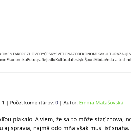
KOMENTÁRE
ROZHOVORY
ČESKY
SVETONÁZOR
EKONOMIKA
KULTÚRA
ZAUJÍ
anie
Ekonomika
Fotografie
Jedlo
Kultúra
Lifestyle
Šport
Móda
Veda a techni
:
1
| Počet komentárov:
0
| Autor:
Emma Maťašovská
íľou plakalo. A viem, že sa to môže stať znova, no
 aj spravia, najmä odo mňa však musí ísť snaha.