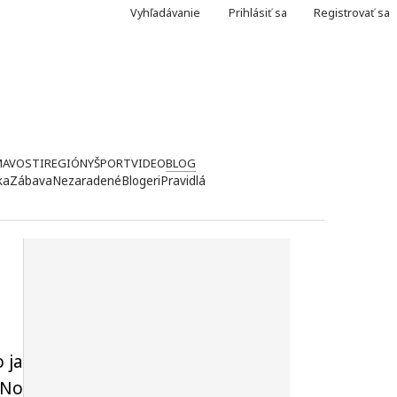
Vyhľadávanie
Prihlásiť sa
Registrovať sa
MAVOSTI
REGIÓNY
ŠPORT
VIDEO
BLOG
ka
Zábava
Nezaradené
Blogeri
Pravidlá
 ja
 No