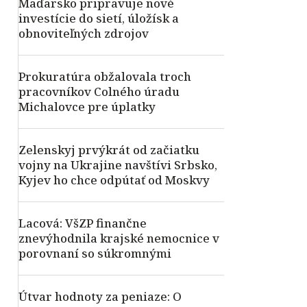
Maďarsko pripravuje nové
investície do sietí, úložísk a
obnoviteľných zdrojov
Prokuratúra obžalovala troch
pracovníkov Colného úradu
Michalovce pre úplatky
Zelenskyj prvýkrát od začiatku
vojny na Ukrajine navštívi Srbsko,
Kyjev ho chce odpútať od Moskvy
Lacová: VšZP finančne
znevýhodnila krajské nemocnice v
porovnaní so súkromnými
Útvar hodnoty za peniaze: O