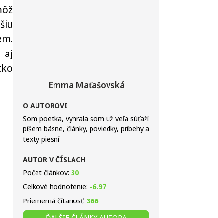
môž
šiu
em.
 aj
tko
Emma Maťašovská
O AUTOROVI
Som poetka, vyhrala som už veľa súťaží
píšem básne, články, poviedky, príbehy a
texty piesní
AUTOR V ČÍSLACH
Počet článkov:
30
Celkové hodnotenie:
-6.97
Priemerná čítanosť:
366
ĎALŠIE ČLÁNKY AUTORA