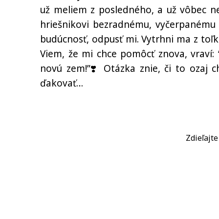
už meliem z posledného, a už vôbec n
hriešnikovi bezradnému, vyčerpanému 
budúcnosť, odpusť mi. Vytrhni ma z toľke
Viem, že mi chce pomôcť znova, vraví:
novú zem!”❣️ Otázka znie, či to ozaj
ďakovať…
Zdieľajt