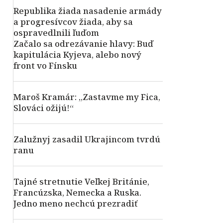
Republika žiada nasadenie armády
a progresívcov žiada, aby sa
ospravedlnili ľuďom
Začalo sa odrezávanie hlavy: Buď
kapitulácia Kyjeva, alebo nový
front vo Fínsku
Maroš Kramár: „Zastavme my Fica,
Slováci ožijú!“
Zalužnyj zasadil Ukrajincom tvrdú
ranu
Tajné stretnutie Veľkej Británie,
Francúzska, Nemecka a Ruska.
Jedno meno nechcú prezradiť