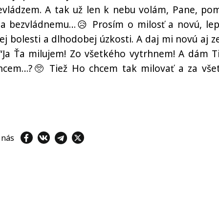
evládzem. A tak už len k nebu volám, Pane, po
a bezvládnemu…😥 Prosím o milosť a novú, lep
j bolesti a dlhodobej úzkosti. A daj mi novú aj z
 “Ja Ťa milujem! Zo všetkého vytrhnem! A dám Ti
 chcem…?🥺 Tiež Ho chcem tak milovať a za vše
e nás