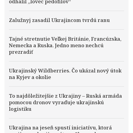
odhalil „lovec pedofilov“
Zalužnyj zasadil Ukrajincom tvrdú ranu
Tajné stretnutie Veľkej Británie, Francúzska,
Nemecka a Ruska. Jedno meno nechcú
prezradiť
Ukrajinský Wildberries. Čo ukázal nový útok
na Kyjev a okolie
To najdôležitejšie z Ukrajiny – Ruská armáda
pomocou dronov vyraďuje ukrajinskú
logistiku
Ukrajina na jeseň spustí iniciatívu, ktorá