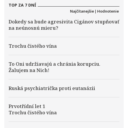
TOP ZA 7 DNÍ
Najčítanejšie
|
Hodnotenie
Dokedy sa bude agresivita Cigánov stupňovať
na neúnosnú mieru?
Trochu čistého vína
To Oni udržiavajú a chránia korupciu.
Žalujem na Nich!
Ruská psychiatrička proti eutanázii
Prvotřídní let 1
Trochu čistého vína