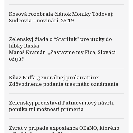
Kosová rozobrala článok Moniky Tódovej:
Sudcovia – novinári, 35:19
Zelenskyj žiada o “Starlink” pre útoky do
hĺbky Ruska
Maroš Kramár: „Zastavme my Fica, Slováci
ožijú!“
Kňaz Kuffa generálnej prokuratúre:
Zdôvodnenie podania trestného oznámenia
Zelenskyj predstavil Putinovi nový návrh,
ponúka tri možnosti prímeria
Zvrat v prípade exposlanca OĽaNO, ktorého