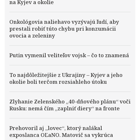
na Kyjev a okolie
Onkológovia naliehavo vyzývajú ľudí, aby
prestali robiť túto chybu pri konzumácii
ovocia a zeleniny
Putin vymenil veliteľov vojsk – čo to znamená
To najdôležitejšie z Ukrajiny – Kyjev a jeho
okolie boli terčom rozsiahleho útoku
Zlyhanie Zelenského „40-dňového plánu“ voči
Rusku: nemá čím „zaplniť diery“ na fronte
Prehovoril aj „lovec“, ktorý nalákal
exposlanca OĽaNO. Matovič sa vykrúca