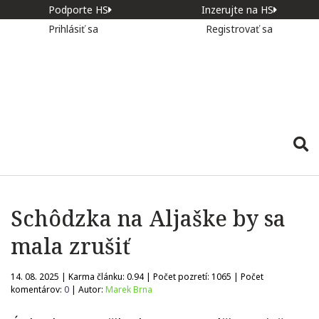
Podporte HS
Inzerujte na HS
Prihlásiť sa
Registrovať sa
Schôdzka na Aljaške by sa
mala zrušiť
14. 08. 2025 | Karma článku:
0.94
| Počet pozretí:
1065
| Počet
komentárov:
0
| Autor:
Marek Brna