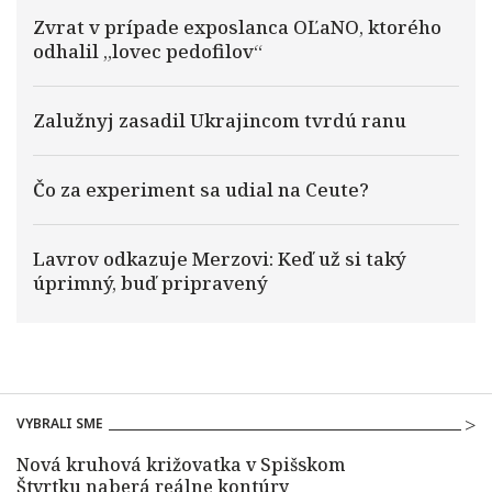
Zvrat v prípade exposlanca OĽaNO, ktorého
odhalil „lovec pedofilov“
Zalužnyj zasadil Ukrajincom tvrdú ranu
Čo za experiment sa udial na Ceute?
Lavrov odkazuje Merzovi: Keď už si taký
úprimný, buď pripravený
VYBRALI SME
Nová kruhová križovatka v Spišskom
Štvrtku naberá reálne kontúry