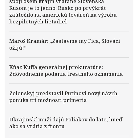
spojí osem krajín vrátane Slovenska
Rusom je to jedno: Rusko po prvýkrát
zaútočilo na americkú továreň na výrobu
bezpilotných lietadiel
Maroš Kramár: „Zastavme my Fica, Slováci
ožijú!“
Kňaz Kuffa generálnej prokuratúre:
Zdôvodnenie podania trestného oznámenia
Zelenskyj predstavil Putinovi nový návrh,
ponúka tri možnosti prímeria
Ukrajinskí muži dajú Poliakov do late, hneď
ako sa vrátia z frontu