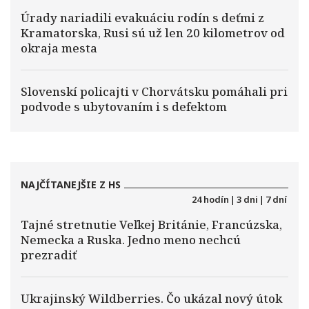
Úrady nariadili evakuáciu rodín s deťmi z
Kramatorska, Rusi sú už len 20 kilometrov od
okraja mesta
Slovenskí policajti v Chorvátsku pomáhali pri
podvode s ubytovaním i s defektom
NAJČÍTANEJŠIE Z HS
24 hodín
|
3 dni
|
7 dní
Tajné stretnutie Veľkej Británie, Francúzska,
Nemecka a Ruska. Jedno meno nechcú
prezradiť
Ukrajinský Wildberries. Čo ukázal nový útok