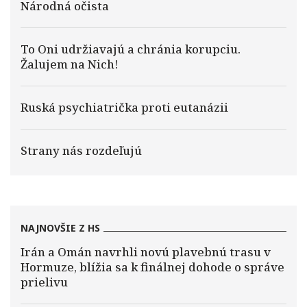
Národná očista
To Oni udržiavajú a chránia korupciu.
Žalujem na Nich!
Ruská psychiatrička proti eutanázii
Strany nás rozdeľujú
NAJNOVŠIE Z HS
Irán a Omán navrhli novú plavebnú trasu v
Hormuze, blížia sa k finálnej dohode o správe
prielivu