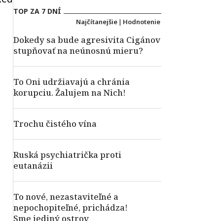
TOP ZA 7 DNÍ
Najčítanejšie
|
Hodnotenie
Dokedy sa bude agresivita Cigánov
stupňovať na neúnosnú mieru?
To Oni udržiavajú a chránia
korupciu. Žalujem na Nich!
Trochu čistého vína
Ruská psychiatrička proti
eutanázii
To nové, nezastaviteľné a
nepochopiteľné, prichádza!
Sme jediný ostrov