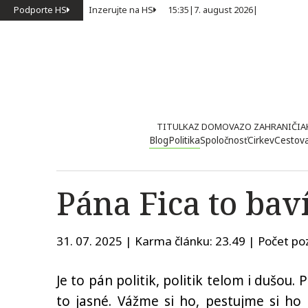
Podporte HS
Inzerujte na HS
15:35
|
7. august 2026
|
TITULKA
Z DOMOVA
ZO ZAHRANIČIA
Blog
Politika
Spoločnosť
Cirkev
Cestov
Pána Fica to bav
31. 07. 2025 | Karma článku:
23.49
| Počet poz
Je to pán politik, politik telom i dušou. 
to jasné. Vážme si ho, pestujme si ho 