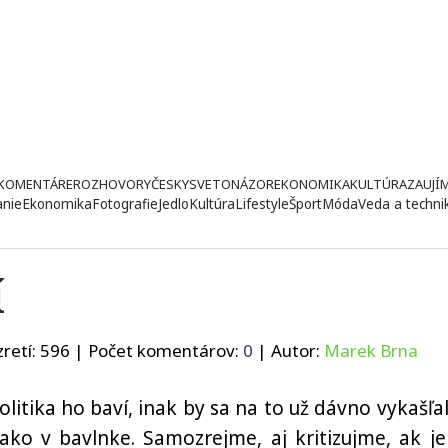
KOMENTÁRE
ROZHOVORY
ČESKY
SVETONÁZOR
EKONOMIKA
KULTÚRA
ZAUJÍ
anie
Ekonomika
Fotografie
Jedlo
Kultúra
Lifestyle
Šport
Móda
Veda a techni
í
retí:
596
| Počet komentárov:
0
| Autor:
Marek Brna
Politika ho baví, inak by sa na to už dávno vykašľal
ako v bavlnke. Samozrejme, aj kritizujme, ak je