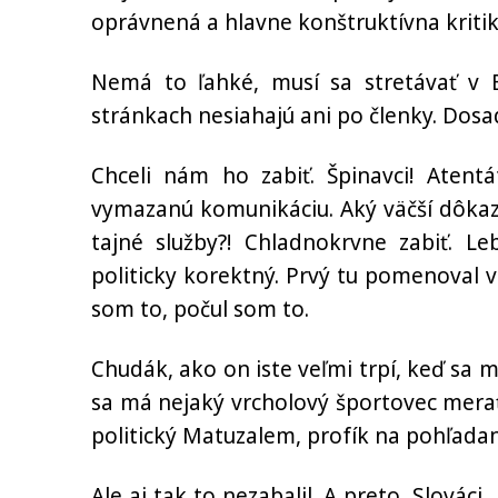
oprávnená a hlavne konštruktívna kritik
Nemá to ľahké, musí sa stretávať v B
stránkach nesiahajú ani po členky. Dos
Chceli nám ho zabiť. Špinavci! Atent
vymazanú komunikáciu. Aký väčší dôkaz
tajné služby?! Chladnokrvne zabiť. Le
politicky korektný. Prvý tu pomenoval vo
som to, počul som to.
Chudák, ako on iste veľmi trpí, keď sa 
sa má nejaký vrcholový športovec mera
politický Matuzalem, profík na pohľadan
Ale aj tak to nezabalil. A preto, Slováci