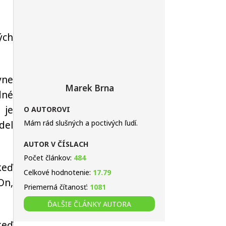
ých
vne
Marek Brna
dné
 je
O AUTOROVI
Mám rád slušných a poctivých ľudí.
del
AUTOR V ČÍSLACH
Počet článkov:
484
keď
Celkové hodnotenie:
17.79
On,
Priemerná čítanosť:
1081
ĎALŠIE ČLÁNKY AUTORA
keď