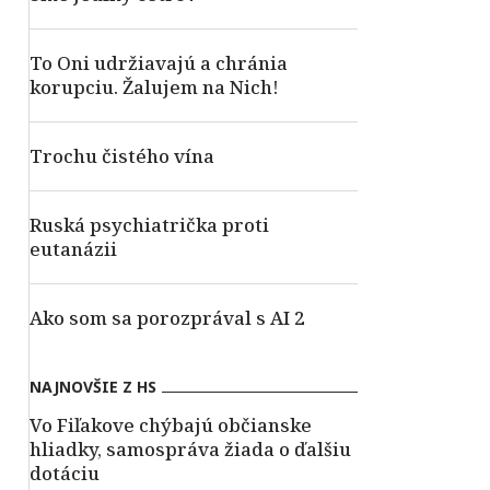
To Oni udržiavajú a chránia
korupciu. Žalujem na Nich!
Trochu čistého vína
Ruská psychiatrička proti
eutanázii
Ako som sa porozprával s AI 2
NAJNOVŠIE Z HS
Vo Fiľakove chýbajú občianske
hliadky, samospráva žiada o ďalšiu
dotáciu