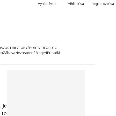
Vyhľadávanie
Prihlásiť sa
Registrovať sa
MAVOSTI
REGIÓNY
ŠPORT
VIDEO
BLOG
ka
Zábava
Nezaradené
Blogeri
Pravidlá
. Je
 to