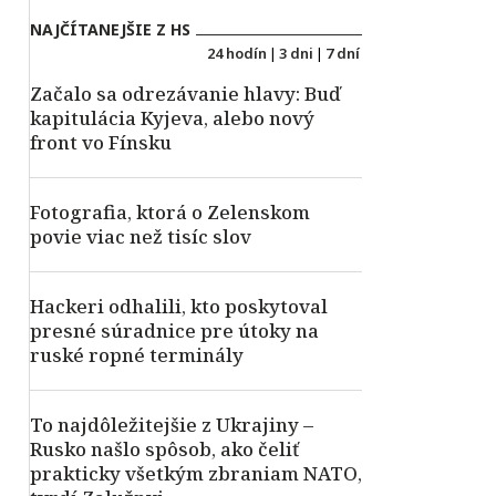
NAJČÍTANEJŠIE Z HS
24 hodín
|
3 dni
|
7 dní
Začalo sa odrezávanie hlavy: Buď
kapitulácia Kyjeva, alebo nový
front vo Fínsku
Fotografia, ktorá o Zelenskom
povie viac než tisíc slov
Hackeri odhalili, kto poskytoval
presné súradnice pre útoky na
ruské ropné terminály
To najdôležitejšie z Ukrajiny –
Rusko našlo spôsob, ako čeliť
prakticky všetkým zbraniam NATO,