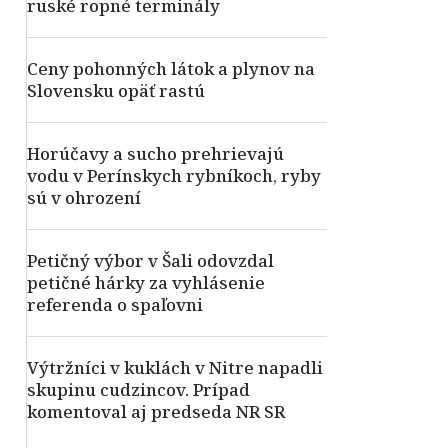
ruské ropné terminály
Ceny pohonných látok a plynov na
Slovensku opäť rastú
Horúčavy a sucho prehrievajú
vodu v Perínskych rybníkoch, ryby
sú v ohrození
Petičný výbor v Šali odovzdal
petičné hárky za vyhlásenie
referenda o spaľovni
Výtržníci v kuklách v Nitre napadli
skupinu cudzincov. Prípad
komentoval aj predseda NR SR