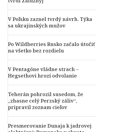
tvrdí Zalužnyj
V Poľsku zaznel tvrdý návrh. Týka
sa ukrajinských mužov
Po Wildberries Rusko začalo útočiť
na všetko bez rozdielu
V Pentagóne vládne strach –
Hegsethovi hrozí odvolanie
Teherán pohrozil susedom, že
„zhasne celý Perzský záliv“,
pripravil zoznam cieľov
Presmerovanie Dunaja k jadrovej