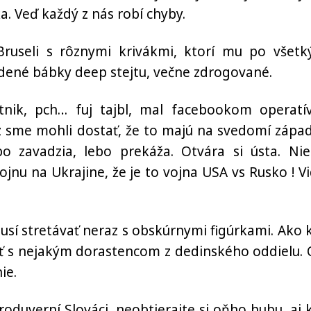
a. Veď každý z nás robí chyby.
ruseli s rôznymi krivákmi, ktorí mu po všetk
adené bábky deep stejtu, večne zdrogované.
átnik, pch… fuj tajbl, mal facebookom operatí
 sme mohli dostať, že to majú na svedomí zápa
bo zavadzia, lebo prekáža. Otvára si ústa. Nie
jnu na Ukrajine, že je to vojna USA vs Rusko ! Vi
musí stretávať neraz s obskúrnymi figúrkami. Ako 
ť s nejakým dorastencom z dedinského oddielu. 
ie.
, roduverní Slováci, neobtierajte si oňho hubu, aj 