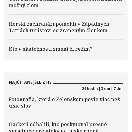
možný zlom
Horskí záchranári pomohli v Západných
Tatrách turistovi so zraneným členkom
Kto v skutočnosti zmení čí režim?
NAJČÍTANEJŠIE Z HS
24 hodín
|
3 dni
|
7 dní
Fotografia, ktorá o Zelenskom povie viac než
tisíc slov
Hackeri odhalili, kto poskytoval presné
súradnice pre útoky na ruské ropné