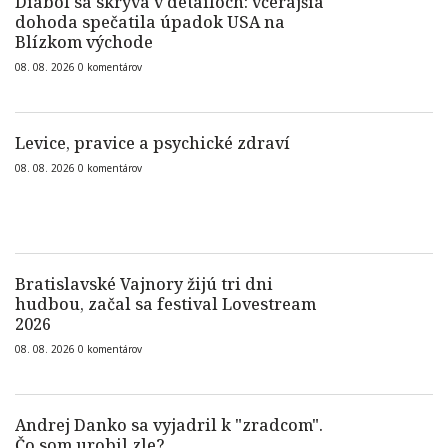
Diabol sa skrýva v detailoch: včerajšia
dohoda spečatila úpadok USA na
Blízkom východe
08. 08. 2026
0
komentárov
Levice, pravice a psychické zdraví
08. 08. 2026
0
komentárov
Bratislavské Vajnory žijú tri dni
hudbou, začal sa festival Lovestream
2026
08. 08. 2026
0
komentárov
Andrej Danko sa vyjadril k "zradcom".
Čo som urobil zle?