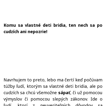
Komu sa vlastné deti
bridia
, ten nech sa po
cudzích ani nepozrie!
Navrhujem to preto, lebo ma čertí keď počúvam
túžby ľudí, ktorým sa vlastné deti bridia, ale po
cudzích sa chcú všemožne
sápať
, či už pomocou
výmyslov či pomocou slepých zákonov. Ide o
ľudí, ktorí z neuveriteľných dôvodov sa