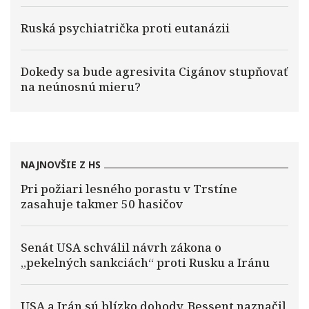
Ruská psychiatrička proti eutanázii
Dokedy sa bude agresivita Cigánov stupňovať
na neúnosnú mieru?
NAJNOVŠIE Z HS
Pri požiari lesného porastu v Trstíne
zasahuje takmer 50 hasičov
Senát USA schválil návrh zákona o
„pekelných sankciách“ proti Rusku a Iránu
USA a Irán sú blízko dohody. Bessent naznačil