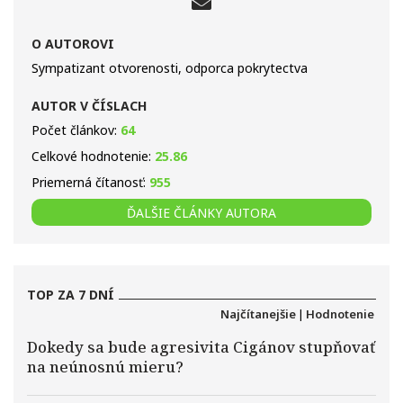
O AUTOROVI
Sympatizant otvorenosti, odporca pokrytectva
AUTOR V ČÍSLACH
Počet článkov:
64
Celkové hodnotenie:
25.86
Priemerná čítanosť:
955
ĎALŠIE ČLÁNKY AUTORA
TOP ZA 7 DNÍ
Najčítanejšie
|
Hodnotenie
Dokedy sa bude agresivita Cigánov stupňovať
na neúnosnú mieru?