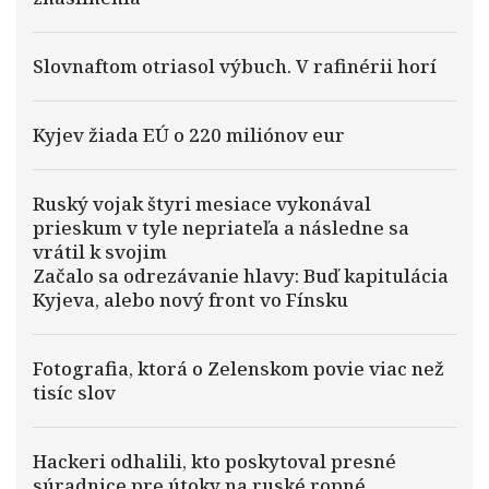
Slovnaftom otriasol výbuch. V rafinérii horí
Kyjev žiada EÚ o 220 miliónov eur
Ruský vojak štyri mesiace vykonával
prieskum v tyle nepriateľa a následne sa
vrátil k svojim
Začalo sa odrezávanie hlavy: Buď kapitulácia
Kyjeva, alebo nový front vo Fínsku
Fotografia, ktorá o Zelenskom povie viac než
tisíc slov
Hackeri odhalili, kto poskytoval presné
súradnice pre útoky na ruské ropné