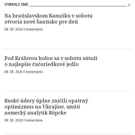
VYBRALI SME
Na bratislavskom Kamzíku v sobotu
otvoria nové Šantisko pre deti
08. 08. 2026
0
komentárov
Pod Kráľovou hoľou sa v sobotu súťaží
o najlepšie čučoriedkové jedlo
08. 08. 2026
0
komentárov
Ruské údery úplne zničili opatrný
optimizmus na Ukrajine, smúti
nemecký analytik Röpcke
08. 08. 2026
0
komentárov