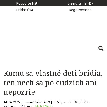
Podporte HS
Inzerujte na HS
Prihlásiť sa
Registrovať sa
Komu sa vlastné deti bridia,
ten nech sa po cudzích ani
nepozrie
14. 06. 2025 | Karma článku:
16.89
| Počet pozretí:
592
| Počet
komentárov:
0
| Autor:
Michal Durila