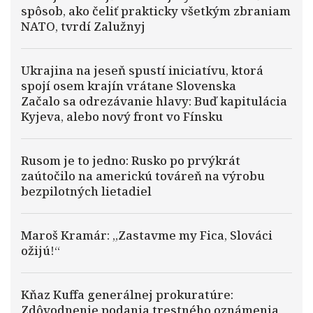
spôsob, ako čeliť prakticky všetkým zbraniam
NATO, tvrdí Zalužnyj
Ukrajina na jeseň spustí iniciatívu, ktorá
spojí osem krajín vrátane Slovenska
Začalo sa odrezávanie hlavy: Buď kapitulácia
Kyjeva, alebo nový front vo Fínsku
Rusom je to jedno: Rusko po prvýkrát
zaútočilo na americkú továreň na výrobu
bezpilotných lietadiel
Maroš Kramár: „Zastavme my Fica, Slováci
ožijú!“
Kňaz Kuffa generálnej prokuratúre:
Zdôvodnenie podania trestného oznámenia