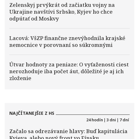
Zelenskyj prvýkrát od začiatku vojny na
Ukrajine navštívi Srbsko, Kyjev ho chce
odpútať od Moskvy
Lacová: VšZP finančne znevýhodnila krajské
nemocnice v porovnaní so súkromnými
Útvar hodnoty za peniaze: O vyťaženosti ciest
nerozhoduje iba počet áut, dôležité je aj ich
zloženie
NAJČÍTANEJŠIE Z HS
24 hodín
|
3 dni
|
7 dní
Začalo sa odrezávanie hlavy: Buď kapitulácia
Kyjeva, alebo nový front vo Fínsku