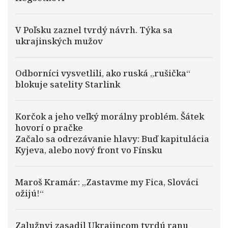
V Poľsku zaznel tvrdý návrh. Týka sa
ukrajinských mužov
Odborníci vysvetlili, ako ruská „rušička“
blokuje satelity Starlink
Korčok a jeho veľký morálny problém. Šátek
hovorí o pračke
Začalo sa odrezávanie hlavy: Buď kapitulácia
Kyjeva, alebo nový front vo Fínsku
Maroš Kramár: „Zastavme my Fica, Slováci
ožijú!“
Zalužnyj zasadil Ukrajincom tvrdú ranu