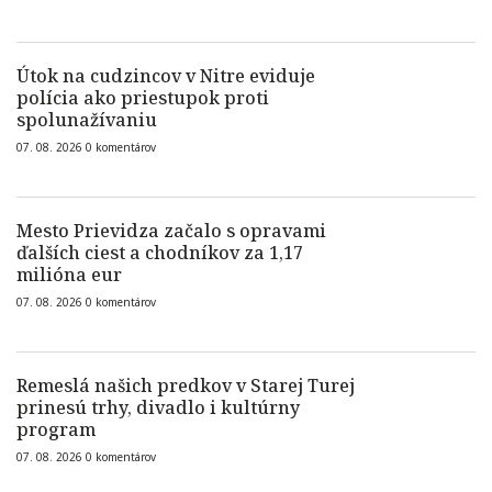
Útok na cudzincov v Nitre eviduje
polícia ako priestupok proti
spolunažívaniu
07. 08. 2026
0
komentárov
Mesto Prievidza začalo s opravami
ďalších ciest a chodníkov za 1,17
milióna eur
07. 08. 2026
0
komentárov
Remeslá našich predkov v Starej Turej
prinesú trhy, divadlo i kultúrny
program
07. 08. 2026
0
komentárov