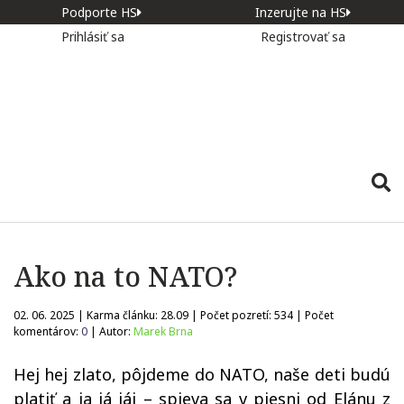
Podporte HS
Inzerujte na HS
Prihlásiť sa
Registrovať sa
Ako na to NATO?
02. 06. 2025 | Karma článku:
28.09
| Počet pozretí:
534
| Počet
komentárov:
0
| Autor:
Marek Brna
Hej hej zlato, pôjdeme do NATO, naše deti budú
platiť a ja já jáj – spieva sa v piesni od Elánu z