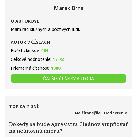
Marek Brna
O AUTOROVI
Mám rád slušných a poctivých ľudí.
AUTOR V ČÍSLACH
Počet článkov:
484
Celkové hodnotenie:
17.78
Priemerná čítanosť:
1080
ĎALŠIE ČLÁNKY AUTORA
TOP ZA 7 DNÍ
Najčítanejšie
|
Hodnotenie
Dokedy sa bude agresivita Cigánov stupňovať
na neúnosnú mieru?