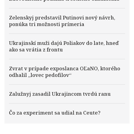
Zelenskyj predstavil Putinovi nový návrh,
ponúka tri možnosti prímeria
Ukrajinskí muži dajú Poliakov do late, hneď
ako sa vrátia z frontu
Zvrat v prípade exposlanca OĽaNO, ktorého
odhalil „lovec pedofilov“
Zalužnyj zasadil Ukrajincom tvrdú ranu
Čo za experiment sa udial na Ceute?