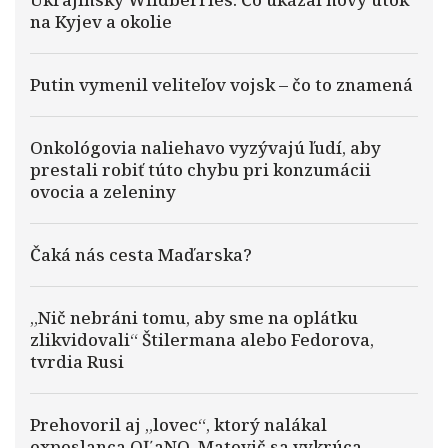
na Kyjev a okolie
Putin vymenil veliteľov vojsk – čo to znamená
Onkológovia naliehavo vyzývajú ľudí, aby
prestali robiť túto chybu pri konzumácii
ovocia a zeleniny
Čaká nás cesta Maďarska?
„Nič nebráni tomu, aby sme na oplátku
zlikvidovali“ Štilermana alebo Fedorova,
tvrdia Rusi
Prehovoril aj „lovec“, ktorý nalákal
exposlanca OĽaNO. Matovič sa vykrúca