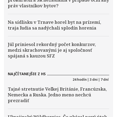
práv vlastníkov bytov?
Na sídlisku v Trnave horel byt na prízemí,
traja ľudia sa nadýchali splodín horenia
Júl priniesol rekordný počet konkurzov,
medzi skrachovanými je aj spoločnosť
spájaná s kauzou SFZ
NAJČÍTANEJŠIE Z HS
24 hodín
|
3 dni
|
7 dní
Tajné stretnutie Veľkej Británie, Francúzska,
Nemecka a Ruska. Jedno meno nechcú
prezradiť
Ukrajinský Wildberries. Čo ukázal nový útok