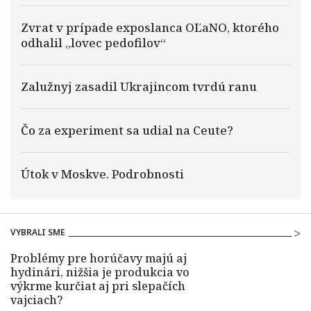
Zvrat v prípade exposlanca OĽaNO, ktorého
odhalil „lovec pedofilov“
Zalužnyj zasadil Ukrajincom tvrdú ranu
Čo za experiment sa udial na Ceute?
Útok v Moskve. Podrobnosti
VYBRALI SME
Problémy pre horúčavy majú aj
hydinári, nižšia je produkcia vo
výkrme kurčiat aj pri slepačích
vajciach?