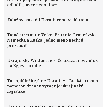
odhalil „lovec pedofilov“
Zalužnyj zasadil Ukrajincom tvrdú ranu
Tajné stretnutie Veľkej Británie, Francúzska,
Nemecka a Ruska. Jedno meno nechcú
prezradiť
Ukrajinský Wildberries. Čo ukázal nový útok
na Kyjev a okolie
To najdôležitejšie z Ukrajiny – Ruská armáda
pomocou dronov vyraďuje ukrajinskú
logistiku
Ukrajina na jeseň spustí iniciatívu, ktorá