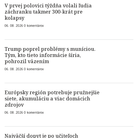
V prvej polovici týždňa volali ľudia
záchranku takmer 300-krát pre
kolapsy
06. 08. 2026
0
komentárov
Trump poprel problémy s muníciou.
Tým, kto tieto informácie šíria,
pohrozil väzením
06. 08. 2026
0
komentárov
Európsky región potrebuje pružnejšie
siete, akumuláciu a viac domácich
zdrojov
06. 08. 2026
0
komentárov
Najväčší dopyt je po učiteľoch