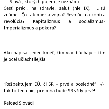
Slová , ktorých pojem je neznámi.
Česť práci, na zdravie, salut (nie IX), …sú
známe. Čo tak mier a vojna? Revolúcia a kontra
revolúcia? Kapitalizmus a socializmus?
Imperializmus a pokora?
Ako napísal jeden kmeť, čím viac búchajú – tím
je oceľ ušlachtilejšia.
“Rešpektujem EÚ, či SR – prvé a posledné” -/-
tak to teda nie, pre mňa bude SR vždy prvé!
Reload Slováci!