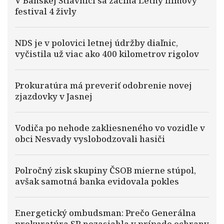
V Banskej Štiavnici sa začína Letný filmový
festival 4 živly
NDS je v polovici letnej údržby diaľnic,
vyčistila už viac ako 400 kilometrov rigolov
Prokuratúra má preveriť odobrenie novej
zjazdovky v Jasnej
Vodiča po nehode zakliesneného vo vozidle v
obci Nesvady vyslobodzovali hasiči
Polročný zisk skupiny ČSOB mierne stúpol,
avšak samotná banka evidovala pokles
Energetický ombudsman: Prečo Generálna
prokuratúra SR nezasiahla v prípade ochrany