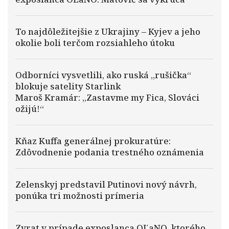
To najdôležitejšie z Ukrajiny – Kyjev a jeho
okolie boli terčom rozsiahleho útoku
Odborníci vysvetlili, ako ruská „rušička“
blokuje satelity Starlink
Maroš Kramár: „Zastavme my Fica, Slováci
ožijú!“
Kňaz Kuffa generálnej prokuratúre:
Zdôvodnenie podania trestného oznámenia
Zelenskyj predstavil Putinovi nový návrh,
ponúka tri možnosti prímeria
Zvrat v prípade exposlanca OĽaNO, ktorého