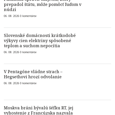
prepadol štátu, môže pomôcť ľuďom v
núdzi
06. 08. 2026
0
komentárov
Slovenské domácnosti krátkodobé
výkyvy cien elektriny spôsobené
teplom a suchom nepocítia
06. 08. 2026
0
komentárov
V Pentagóne vládne strach –
Hegsethovi hrozí odvolanie
06. 08. 2026
0
komentárov
Moskva bráni bývalú šéfku RT, jej
vyhostenie z Francúzska nazvala