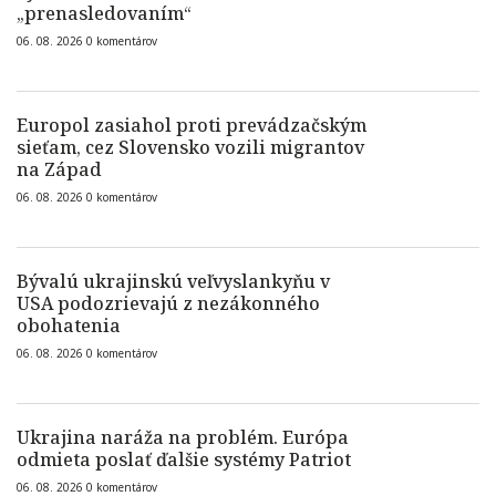
„prenasledovaním“
06. 08. 2026
0
komentárov
Europol zasiahol proti prevádzačským
sieťam, cez Slovensko vozili migrantov
na Západ
06. 08. 2026
0
komentárov
Bývalú ukrajinskú veľvyslankyňu v
USA podozrievajú z nezákonného
obohatenia
06. 08. 2026
0
komentárov
Ukrajina naráža na problém. Európa
odmieta poslať ďalšie systémy Patriot
06. 08. 2026
0
komentárov