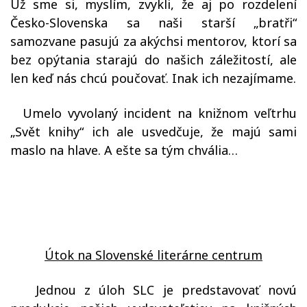
Už sme si, myslím, zvykli, že aj po rozdelení
Česko-Slovenska sa naši starší „bratři“
samozvane pasujú za akýchsi mentorov, ktorí sa
bez opýtania starajú do našich záležitostí, ale
len keď nás chcú poučovať. Inak ich nezajímame.
Umelo vyvolaný incident na knižnom veľtrhu
„Svět knihy“ ich ale usvedčuje, že majú sami
maslo na hlave. A ešte sa tým chvália…
Útok na Slovenské literárne centrum
Jednou z úloh SLC je predstavovať novú