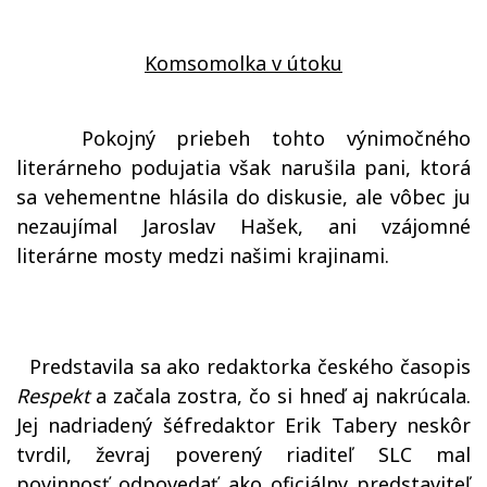
Komsomolka v útoku
Pokojný priebeh tohto výnimočného
literárneho podujatia však narušila pani, ktorá
sa vehementne hlásila do diskusie, ale vôbec ju
nezaujímal Jaroslav Hašek, ani vzájomné
literárne mosty medzi našimi krajinami.
Predstavila sa ako redaktorka českého časopis
Respekt
a začala zostra, čo si hneď aj nakrúcala.
Jej nadriadený šéfredaktor Erik Tabery neskôr
tvrdil, ževraj poverený riaditeľ SLC mal
povinnosť odpovedať ako oficiálny predstaviteľ