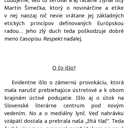
čudujeme, veď tu šéfoval a aj fatálne zlyhal istý
Martin Šimečka, ktorý o novinárčine a etike
v nej naozaj nič nevie
vrátane jej základných
etických princípov definovaných Európskou
radou…
Jeho zlý duch teda poškodzuje dobré
meno časopisu
Respekt
naďalej.
O čo išlo?
Evidentne išlo o zámernú provokáciu, ktorá
mala narušiť prebiehajúce ústretové a k obom
krajinám úctivé podujatie. Išlo aj o útok na
Slovenské literárne centrum pod novým
vedením. No a o mediálny lynč. Veď nahrávku
vzápätí dostala a prebrala naša „žltá tlač“. Teda