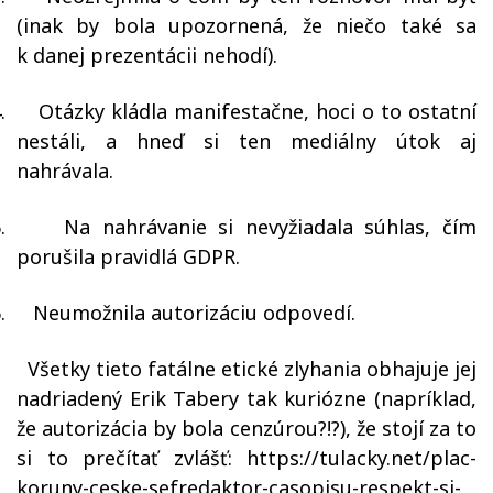
(inak by bola upozornená, že niečo také sa
k danej prezentácii nehodí).
.
Otázky kládla manifestačne, hoci o to ostatní
nestáli, a hneď si ten mediálny útok aj
nahrávala.
.
Na nahrávanie si nevyžiadala súhlas, čím
porušila pravidlá GDPR.
.
Neumožnila autorizáciu odpovedí.
Všetky tieto fatálne etické zlyhania obhajuje jej
nadriadený Erik Tabery tak kuriózne (napríklad,
že autorizácia by bola cenzúrou?!?), že stojí za to
si to prečítať zvlášť: https://tulacky.net/plac-
koruny-ceske-sefredaktor-casopisu-respekt-si-