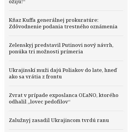
ožijú!“
Kňaz Kuffa generálnej prokuratúre:
Zdôvodnenie podania trestného oznámenia
Zelenskyj predstavil Putinovi nový návrh,
ponúka tri možnosti prímeria
Ukrajinskí muži dajú Poliakov do late, hneď
ako sa vrátia z frontu
Zvrat v prípade exposlanca OĽaNO, ktorého
odhalil „lovec pedofilov“
Zalužnyj zasadil Ukrajincom tvrdú ranu