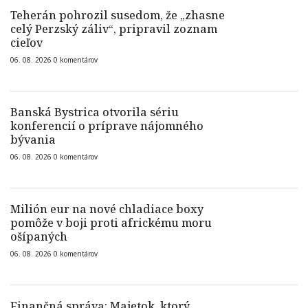
Teherán pohrozil susedom, že „zhasne
celý Perzský záliv“, pripravil zoznam
cieľov
06. 08. 2026
0
komentárov
Banská Bystrica otvorila sériu
konferencií o príprave nájomného
bývania
06. 08. 2026
0
komentárov
Milión eur na nové chladiace boxy
pomôže v boji proti africkému moru
ošípaných
06. 08. 2026
0
komentárov
Finančná správa: Majetok, ktorý