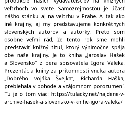
produkcie našich vydavateľstiev na knižných
veľtrhoch vo svete. Samozrejmosťou je účasť
nášho stánku aj na veľtrhu v Prahe. A tak ako
iné krajiny, aj my predstavujeme konkrétnych
slovenských autorov a autorky. Preto som
osobne veľmi rád, že tento rok sme mohli
predstaviť knižný titul, ktorý výnimočne spája
obe naše krajiny. Je to kniha „Jaroslav Hašek
a Slovensko“ z pera spisovateľa Igora Váleka.
Prezentácia knihy za prítomnosti vnuka autora
„Dobrého vojáka Švejka“, Richarda Haška,
prebiehala v pohode a vzájomnom porozumení.
Tu je o tom viac:
https://tulacky.net/najdene-v-
archive-hasek-a-slovensko-v-knihe-igora-valeka/