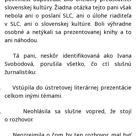
slovenskej kultúry. Žiadna otázka tejto pani však
nebola ani o poslaní SLC, ani o úlohe riaditeľa
v SLC, ani o slovenskej kultúre. Boli výhradne
osobné a netýkali sa prezentovanej knihy a to
ani náhodou.
Tá pani, neskôr identifikovaná ako
Ivana
Svobodová,
porušila všetko, čo ctí slušnú
žurnalistiku:
.
Vstúpila do ústretovej literárnej prezentácie
celkom inými témami.
.
Neohlásila sa slušne vopred, že stojí
o rozhovor.
.
Neozrejmila o čom by ten rozhovor mal byť