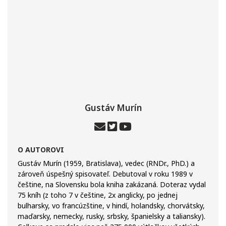
Gustáv Murín
O AUTOROVI
Gustáv Murín (1959, Bratislava), vedec (RNDr., PhD.) a
zároveň úspešný spisovateľ. Debutoval v roku 1989 v
češtine, na Slovensku bola kniha zakázaná. Doteraz vydal
75 kníh (z toho 7 v češtine, 2x anglicky, po jednej
bulharsky, vo francúzštine, v hindí, holandsky, chorvátsky,
maďarsky, nemecky, rusky, srbsky, španielsky a taliansky).