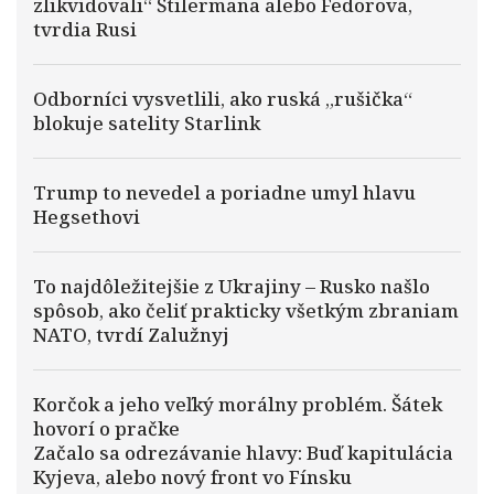
zlikvidovali“ Štilermana alebo Fedorova,
tvrdia Rusi
Odborníci vysvetlili, ako ruská „rušička“
blokuje satelity Starlink
Trump to nevedel a poriadne umyl hlavu
Hegsethovi
To najdôležitejšie z Ukrajiny – Rusko našlo
spôsob, ako čeliť prakticky všetkým zbraniam
NATO, tvrdí Zalužnyj
Korčok a jeho veľký morálny problém. Šátek
hovorí o pračke
Začalo sa odrezávanie hlavy: Buď kapitulácia
Kyjeva, alebo nový front vo Fínsku