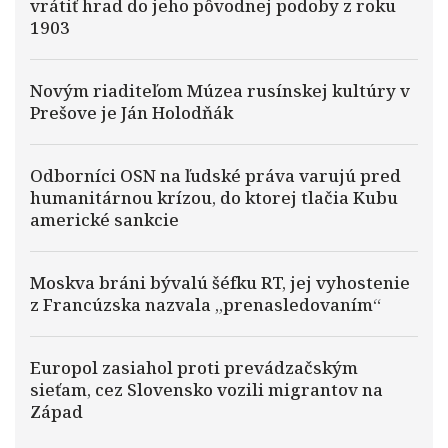
vrátiť hrad do jeho pôvodnej podoby z roku
1903
Novým riaditeľom Múzea rusínskej kultúry v
Prešove je Ján Holodňák
Odborníci OSN na ľudské práva varujú pred
humanitárnou krízou, do ktorej tlačia Kubu
americké sankcie
Moskva bráni bývalú šéfku RT, jej vyhostenie
z Francúzska nazvala „prenasledovaním“
Europol zasiahol proti prevádzačským
sieťam, cez Slovensko vozili migrantov na
Západ