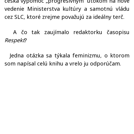
česká výpomoc „progresívnym“ útokom na nové
vedenie Ministerstva kultúry a samotnú vládu
cez SLC, ktoré zrejme považujú za ideálny terč.
A čo tak zaujímalo redaktorku časopisu
Respekt
?
Jedna otázka sa týkala feminizmu, o ktorom
som napísal celú knihu a vrelo ju odporúčam.