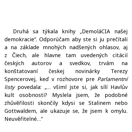
Druhá sa týkala knihy
„DemoláCIA našej
demokracie“. Odporúčam aby ste si ju prečítali
a na základe mnohých nadšených ohlasov, aj
z Čiech, ale hlavne tam uvedených citácií
českých autorov a svedkov, trvám na
konštatovaní českej novinárky Terezy
Spencerovej, keď v rozhovore pre
Parlamentní
listy
povedala: „… všiml jste si, jak sílí Havlův
kult osobnosti? Myslela jsem, že podobné
zhůvěřilosti skončily kdysi se Stalinem nebo
Gottwaldem, ale ukazuje se, že jsem k omylu.
Neuvěřitelné…“