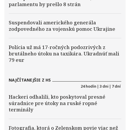
parlamentu by prešlo 8 strán
Suspendovali amerického generála
zodpovedného za vojenskú pomoc Ukrajine
Polícia už má 17-ročných podozrivých z
brutálneho útoku na taxikára. Ukradnúť mali
79 eur
NAJČÍTANEJŠIE Z HS
24 hodín
|
3 dni
|
7 dní
Hackeri odhalili, kto poskytoval presné
súradnice pre útoky na ruské ropné
terminály
Fotografia, ktorá o Zelenskom povie viac než