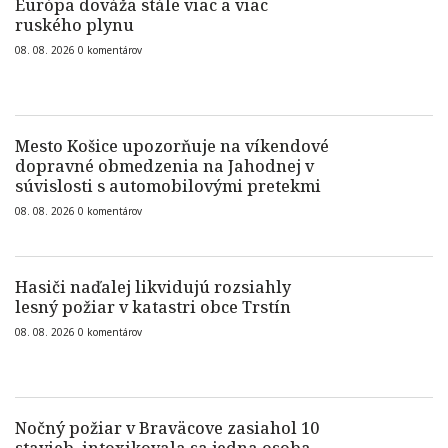
Európa dováža stále viac a viac
ruského plynu
08. 08. 2026
0
komentárov
Mesto Košice upozorňuje na víkendové
dopravné obmedzenia na Jahodnej v
súvislosti s automobilovými pretekmi
08. 08. 2026
0
komentárov
Hasiči naďalej likvidujú rozsiahly
lesný požiar v katastri obce Trstín
08. 08. 2026
0
komentárov
Nočný požiar v Braväcove zasiahol 10