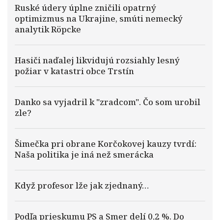
Ruské údery úplne zničili opatrný
optimizmus na Ukrajine, smúti nemecký
analytik Röpcke
Hasiči naďalej likvidujú rozsiahly lesný
požiar v katastri obce Trstín
Danko sa vyjadril k "zradcom". Čo som urobil
zle?
Šimečka pri obrane Korčokovej kauzy tvrdí:
Naša politika je iná než smerácka
Když profesor lže jak zjednaný…
Podľa prieskumu PS a Smer delí 0,2 %. Do