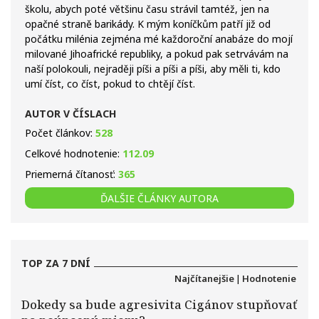
školu, abych poté většinu času strávil tamtéž, jen na
opačné straně barikády. K mým koníčkům patří již od
počátku milénia zejména mé každoroční anabáze do mojí
milované Jihoafrické republiky, a pokud pak setrvávám na
naší polokouli, nejraději píši a píši a píši, aby měli ti, kdo
umí číst, co číst, pokud to chtějí číst.
AUTOR V ČÍSLACH
Počet článkov:
528
Celkové hodnotenie:
112.09
Priemerná čítanosť:
365
ĎALŠIE ČLÁNKY AUTORA
TOP ZA 7 DNÍ
Najčítanejšie
|
Hodnotenie
Dokedy sa bude agresivita Cigánov stupňovať