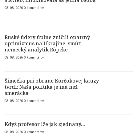
stavieb, intoxikovala sa jedna osoba
08. 08. 2026
0
komentárov
Ruské údery úplne zničili opatrný
optimizmus na Ukrajine, smúti
nemecký analytik Röpcke
08. 08. 2026
0
komentárov
Šimečka pri obrane Korčokovej kauzy
tvrdí: Naša politika je iná než
smerácka
08. 08. 2026
0
komentárov
Když profesor lže jak zjednaný…
08. 08. 2026
0
komentárov