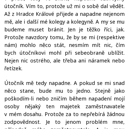
útočník. Vím to, protože už mi o sobě dal vědět.
Až z Hradce Králové přijede a napadne nejenom
mě, ale i další mé kolegy a kolegyně. A my se mu
budeme muset bránit. Jen je těžko říci, jak.
Protože navzdory tomu, že by se mi (respektive
nám) mohlo něco stát, nesmím mít nic, čím
bych útočníkovi mohl při sebeobraně ublížit.
Nejen nic ostrého, ale třeba ani náramek nebo
řetízek.
Útočník mě tedy napadne. A pokud se mi snad
něco stane, bude mu to jedno. Stejně jako
poškodím-li nebo zničím během napadení mojí
osoby nějaký ten majetek zaměstnavatele
v mém dosahu. Protože za to nepřebírá žádnou
zodpovědnost. Je to jenom problém mne,