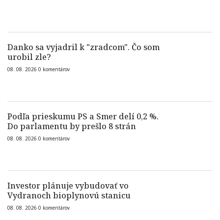
Danko sa vyjadril k "zradcom". Čo som
urobil zle?
08. 08. 2026
0
komentárov
Podľa prieskumu PS a Smer delí 0,2 %.
Do parlamentu by prešlo 8 strán
08. 08. 2026
0
komentárov
Investor plánuje vybudovať vo
Vydranoch bioplynovú stanicu
08. 08. 2026
0
komentárov