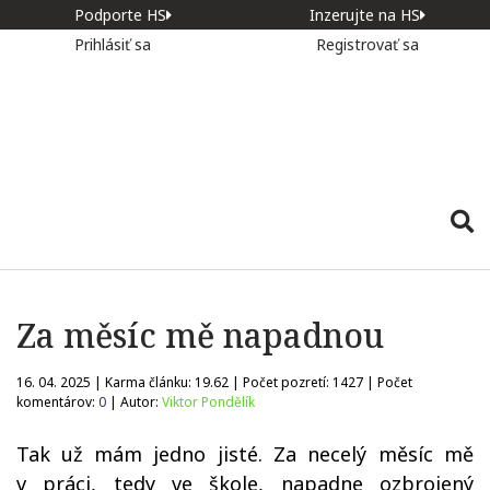
Podporte HS
Inzerujte na HS
Prihlásiť sa
Registrovať sa
Za měsíc mě napadnou
16. 04. 2025 | Karma článku:
19.62
| Počet pozretí:
1427
| Počet
komentárov:
0
| Autor:
Viktor Pondělík
Tak už mám jedno jisté. Za necelý měsíc mě
v práci, tedy ve škole, napadne ozbrojený