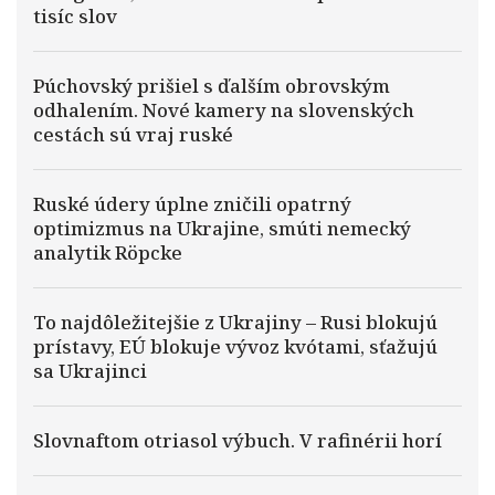
tisíc slov
Púchovský prišiel s ďalším obrovským
odhalením. Nové kamery na slovenských
cestách sú vraj ruské
Ruské údery úplne zničili opatrný
optimizmus na Ukrajine, smúti nemecký
analytik Röpcke
To najdôležitejšie z Ukrajiny – Rusi blokujú
prístavy, EÚ blokuje vývoz kvótami, sťažujú
sa Ukrajinci
Slovnaftom otriasol výbuch. V rafinérii horí