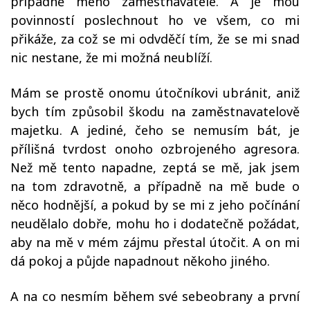
případně mého zaměstnavatele. A je mou
povinností poslechnout ho ve všem, co mi
přikáže, za což se mi odvděčí tím, že se mi snad
nic nestane, že mi možná neublíží.
Mám se prostě onomu útočníkovi ubránit, aniž
bych tím způsobil škodu na zaměstnavatelově
majetku. A jediné, čeho se nemusím bát, je
přílišná tvrdost onoho ozbrojeného agresora.
Než mě tento napadne, zeptá se mě, jak jsem
na tom zdravotně, a případně na mě bude o
něco hodnější, a pokud by se mi z jeho počínání
neudělalo dobře, mohu ho i dodatečně požádat,
aby na mě v mém zájmu přestal útočit. A on mi
dá pokoj a půjde napadnout někoho jiného.
A na co nesmím během své sebeobrany a první