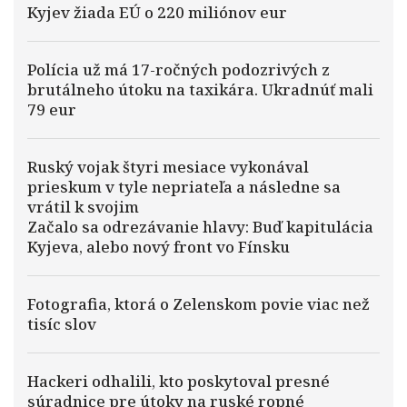
Kyjev žiada EÚ o 220 miliónov eur
Polícia už má 17-ročných podozrivých z
brutálneho útoku na taxikára. Ukradnúť mali
79 eur
Ruský vojak štyri mesiace vykonával
prieskum v tyle nepriateľa a následne sa
vrátil k svojim
Začalo sa odrezávanie hlavy: Buď kapitulácia
Kyjeva, alebo nový front vo Fínsku
Fotografia, ktorá o Zelenskom povie viac než
tisíc slov
Hackeri odhalili, kto poskytoval presné
súradnice pre útoky na ruské ropné