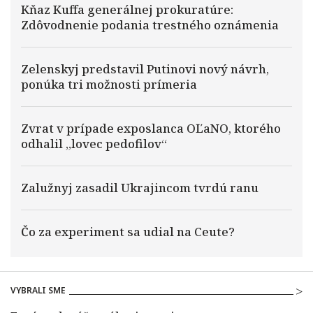
Kňaz Kuffa generálnej prokuratúre:
Zdôvodnenie podania trestného oznámenia
Zelenskyj predstavil Putinovi nový návrh,
ponúka tri možnosti prímeria
Zvrat v prípade exposlanca OĽaNO, ktorého
odhalil „lovec pedofilov“
Zalužnyj zasadil Ukrajincom tvrdú ranu
Čo za experiment sa udial na Ceute?
VYBRALI SME