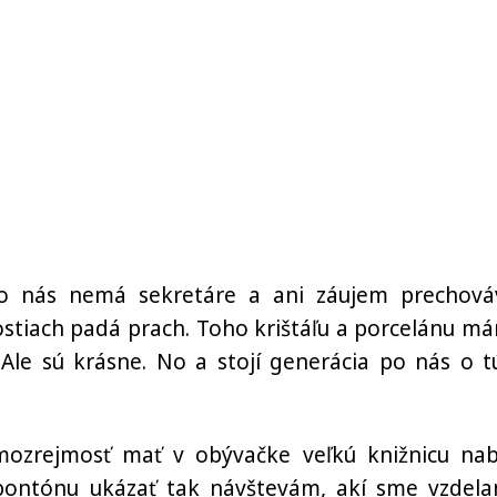
o nás nemá sekretáre a ani záujem prechová
ostiach padá prach. Toho krištáľu a porcelánu m
 Ale sú krásne. No a stojí generácia po nás o t
ozrejmosť mať v obývačke veľkú knižnicu nab
bontónu ukázať tak návštevám, akí sme vzdelan