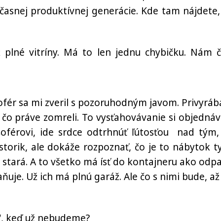
časnej produktívnej generácie. Kde tam nájdete,
plné vitríny. Má to len jednu chybičku. Nám č
fér sa mi zveril s pozoruhodným javom. Privyrába
čo práve zomreli. To vysťahovávanie si objednáv
oférovi, ide srdce odtrhnúť ľútosťou nad tým,
storik, ale dokáže rozpoznať, čo je to nábytok t
v stará. A to všetko má ísť do kontajneru ako odpa
uje. Už ich má plnú garáž. Ale čo s nimi bude, až
“, keď už nebudeme?