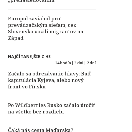
Europol zasiahol proti
prevádzačským sieťam, cez
Slovensko vozili migrantov na
Západ
NAJČÍTANEJŠIE Z HS
24 hodín
|
3 dni
|
7 dní
Začalo sa odrezávanie hlavy: Buď
kapitulácia Kyjeva, alebo nový
front vo Fínsku
Po Wildberries Rusko začalo útočiť
na všetko bez rozdielu
Čaká nás cesta Maďarska?