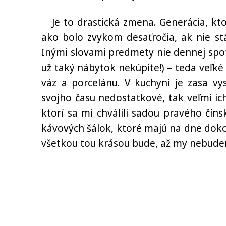
Je to drastická zmena. Generácia, kt
ako bolo zvykom desaťročia, ak nie st
Inými slovami predmety nie dennej spo
už taký nábytok nekúpite!) – teda veľké 
váz a porcelánu. V kuchyni je zasa vys
svojho času nedostatkové, tak veľmi ic
ktorí sa mi chválili sadou pravého čín
kávových šálok, ktoré majú na dne dokon
všetkou tou krásou bude, až my nebudem