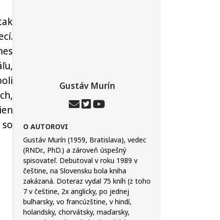
tak
cí.
nes
ľu,
oli
Gustáv Murín
ch,
ien
 so
O AUTOROVI
Gustáv Murín (1959, Bratislava), vedec
(RNDr., PhD.) a zároveň úspešný
spisovateľ. Debutoval v roku 1989 v
češtine, na Slovensku bola kniha
zakázaná. Doteraz vydal 75 kníh (z toho
7 v češtine, 2x anglicky, po jednej
bulharsky, vo francúzštine, v hindí,
holandsky, chorvátsky, maďarsky,