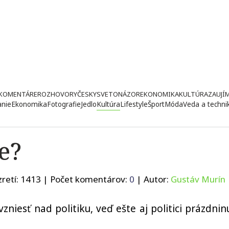
KOMENTÁRE
ROZHOVORY
ČESKY
SVETONÁZOR
EKONOMIKA
KULTÚRA
ZAUJÍ
anie
Ekonomika
Fotografie
Jedlo
Kultúra
Lifestyle
Šport
Móda
Veda a techni
e?
retí:
1413
| Počet komentárov:
0
| Autor:
Gustáv Murín
iesť nad politiku, veď ešte aj politici prázdninu