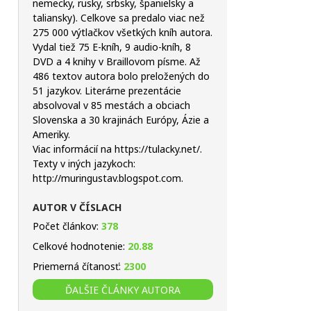
nemecky, rusky, srbsky, španielsky a
taliansky). Celkove sa predalo viac než
275 000 výtlačkov všetkých kníh autora.
Vydal tiež 75 E-kníh, 9 audio-kníh, 8
DVD a 4 knihy v Braillovom písme. Až
486 textov autora bolo preložených do
51 jazykov. Literárne prezentácie
absolvoval v 85 mestách a obciach
Slovenska a 30 krajinách Európy, Ázie a
Ameriky.
Viac informácií na https://tulacky.net/.
Texty v iných jazykoch:
http://muringustav.blogspot.com.
AUTOR V ČÍSLACH
Počet článkov:
378
Celkové hodnotenie:
20.88
Priemerná čítanosť:
2300
ĎALŠIE ČLÁNKY AUTORA