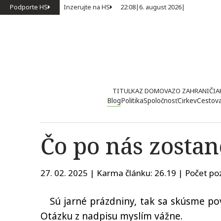
Podporte HS
Inzerujte na HS
22:08
|
6. august 2026
|
TITULKA
Z DOMOVA
ZO ZAHRANIČIA
Blog
Politika
Spoločnosť
Cirkev
Cestov
Čo po nás zostan
27. 02. 2025 | Karma článku:
26.19
| Počet poz
Sú jarné prázdniny, tak sa skúsme povzn
Otázku z nadpisu myslím vážne.