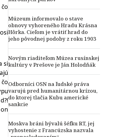
 čo
Múzeum informovalo o stave
obnovy vyhoreného Hradu Krásna
osi
Hôrka. Cieľom je vrátiť hrad do
jeho pôvodnej podoby z roku 1903
Novým riaditeľom Múzea rusínskej
 si
kultúry v Prešove je Ján Holodňák
ajú
 čo
Odborníci OSN na ľudské práva
ypu
varujú pred humanitárnou krízou,
do ktorej tlačia Kubu americké
d?!
sankcie
 on
Moskva bráni bývalú šéfku RT, jej
vyhostenie z Francúzska nazvala
„prenasledovaním“