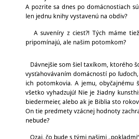
A pozrite sa dnes po domácnostiach sú
len jednu knihy vystavenú na obdiv?
A suveníry z ciest?! Tých máme tiež 
pripomínajú, ale našim potomkom?
Dávnejšie som šiel taxíkom, ktorého šo
vysťahovávaním domácností po ľuďoch, 
ich potomkovia. A jemu, obyčajnému š
všetko vyhadzujú! Nie je žiadny kunsthi
biedermeier, alebo ak je Biblia sto roko
On tie predmety vzácnej hodnoty zachraň
nebude?
Ozaj, čo bude s tými našimi „pokladmi