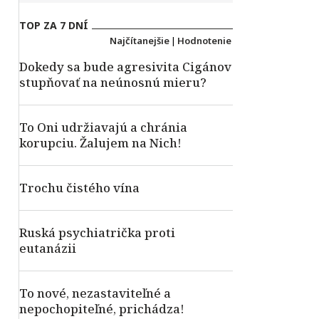
TOP ZA 7 DNÍ
Najčítanejšie
|
Hodnotenie
Dokedy sa bude agresivita Cigánov
stupňovať na neúnosnú mieru?
To Oni udržiavajú a chránia
korupciu. Žalujem na Nich!
Trochu čistého vína
Ruská psychiatrička proti
eutanázii
To nové, nezastaviteľné a
nepochopiteľné, prichádza!