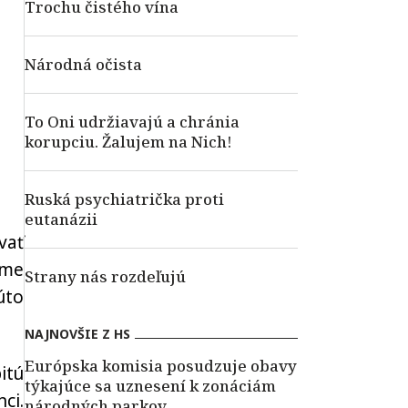
Trochu čistého vína
Národná očista
To Oni udržiavajú a chránia
korupciu. Žalujem na Nich!
Ruská psychiatrička proti
eutanázii
vať
áme
Strany nás rozdeľujú
úto
NAJNOVŠIE Z HS
Európska komisia posudzuje obavy
itú
týkajúce sa uznesení k zonáciám
ci.
národných parkov