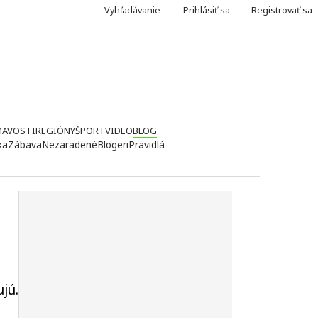
Vyhľadávanie
Prihlásiť sa
Registrovať sa
MAVOSTI
REGIÓNY
ŠPORT
VIDEO
BLOG
ka
Zábava
Nezaradené
Blogeri
Pravidlá
jú.