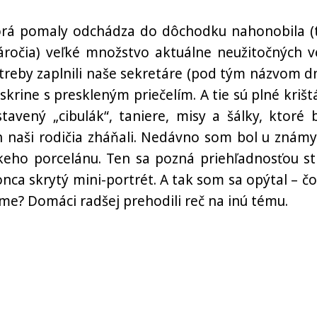
orá pomaly odchádza do dôchodku nahonobila (
áročia) veľké množstvo aktuálne neužitočných ve
treby zaplnili naše sekretáre (pod tým názvom d
skrine s preskleným priečelím. A tie sú plné krištá
tavený „cibulák“, taniere, misy a šálky, ktoré b
h naši rodičia zháňali. Nedávno som bol u známy
skeho porcelánu. Ten sa pozná priehľadnosťou st
ca skrytý mini-portrét. A tak som sa opýtal – čo
e? Domáci radšej prehodili reč na inú tému.