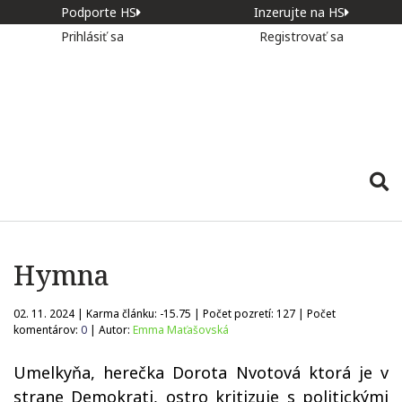
Podporte HS
Inzerujte na HS
Prihlásiť sa
Registrovať sa
Hymna
02. 11. 2024 | Karma článku:
-15.75
| Počet pozretí:
127
| Počet
komentárov:
0
| Autor:
Emma Maťašovská
Umelkyňa, herečka Dorota Nvotová ktorá je v
strane Demokrati, ostro kritizuje s politickými