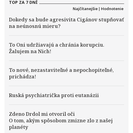
TOP ZA 7 DNÍ
Najčítanejšie
|
Hodnotenie
Dokedy sa bude agresivita Cigánov stupňovať
na neúnosnú mieru?
To Oni udržiavajú a chránia korupciu.
Žalujem na Nich!
To nové, nezastaviteľné a nepochopiteľné,
prichádza!
Ruská psychiatrička proti eutanázii
Zdeno Drdol mi otvoril oči
O tom, akým spôsobom zmizne zlo z našej
planéty