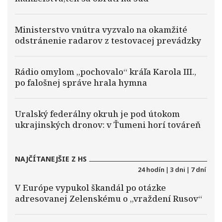
Ministerstvo vnútra vyzvalo na okamžité
odstránenie radarov z testovacej prevádzky
Rádio omylom „pochovalo“ kráľa Karola III.,
po falošnej správe hrala hymna
Uralský federálny okruh je pod útokom
ukrajinských dronov: v Ťumeni horí továreň
NAJČÍTANEJŠIE Z HS
24 hodín
|
3 dni
|
7 dní
V Európe vypukol škandál po otázke
adresovanej Zelenskému o „vraždení Rusov“