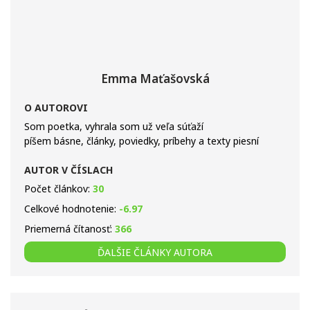
Emma Maťašovská
O AUTOROVI
Som poetka, vyhrala som už veľa súťaží
píšem básne, články, poviedky, príbehy a texty piesní
AUTOR V ČÍSLACH
Počet článkov:
30
Celkové hodnotenie:
-6.97
Priemerná čítanosť:
366
ĎALŠIE ČLÁNKY AUTORA