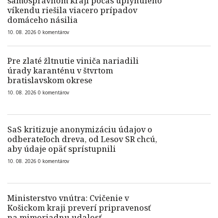
samosprávnom kraji počas uplynulého
víkendu riešila viacero prípadov
domáceho násilia
10. 08. 2026
0
komentárov
Pre zlaté žltnutie viniča nariadili
úrady karanténu v štvrtom
bratislavskom okrese
10. 08. 2026
0
komentárov
SaS kritizuje anonymizáciu údajov o
odberateľoch dreva, od Lesov SR chcú,
aby údaje opäť sprístupnili
10. 08. 2026
0
komentárov
Ministerstvo vnútra: Cvičenie v
Košickom kraji preverí pripravenosť
na mimoriadnu udalosť