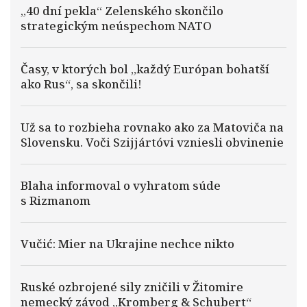
„40 dní pekla“ Zelenského skončilo
strategickým neúspechom NATO
Časy, v ktorých bol „každý Európan bohatší
ako Rus“, sa skončili!
Už sa to rozbieha rovnako ako za Matoviča na
Slovensku. Voči Szijjártóvi vzniesli obvinenie
Blaha informoval o vyhratom súde
s Rizmanom
Vučić: Mier na Ukrajine nechce nikto
Ruské ozbrojené sily zničili v Žitomire
nemecký závod „Kromberg & Schubert“