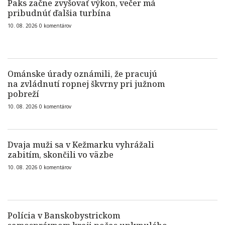
Paks začne zvyšovať výkon, večer má
pribudnúť ďalšia turbína
10. 08. 2026
0
komentárov
Ománske úrady oznámili, že pracujú
na zvládnutí ropnej škvrny pri južnom
pobreží
10. 08. 2026
0
komentárov
Dvaja muži sa v Kežmarku vyhrážali
zabitím, skončili vo väzbe
10. 08. 2026
0
komentárov
Polícia v Banskobystrickom