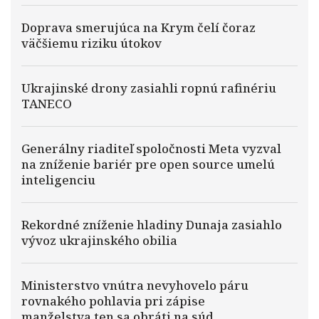
Doprava smerujúca na Krym čelí čoraz
väčšiemu riziku útokov
Ukrajinské drony zasiahli ropnú rafinériu
TANECO
Generálny riaditeľ spoločnosti Meta vyzval
na zníženie bariér pre open source umelú
inteligenciu
Rekordné zníženie hladiny Dunaja zasiahlo
vývoz ukrajinského obilia
Ministerstvo vnútra nevyhovelo páru
rovnakého pohlavia pri zápise
manželstva,ten sa obráti na súd