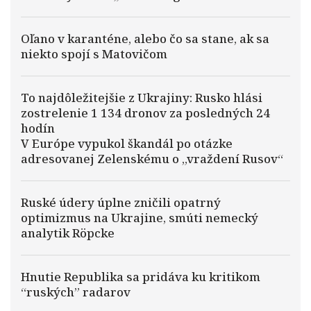
Oľano v karanténe, alebo čo sa stane, ak sa
niekto spojí s Matovičom
To najdôležitejšie z Ukrajiny: Rusko hlási
zostrelenie 1 134 dronov za posledných 24
hodín
V Európe vypukol škandál po otázke
adresovanej Zelenskému o „vraždení Rusov“
Ruské údery úplne zničili opatrný
optimizmus na Ukrajine, smúti nemecký
analytik Röpcke
Hnutie Republika sa pridáva ku kritikom
“ruských” radarov