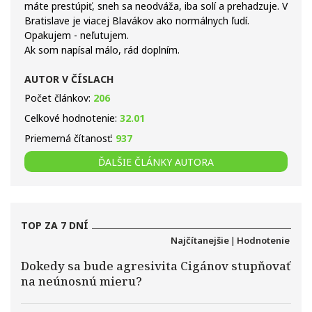
máte prestúpiť, sneh sa neodváža, iba solí a prehadzuje. V
Bratislave je viacej Blavákov ako normálnych ľudí.
Opakujem - neľutujem.
Ak som napísal málo, rád doplním.
AUTOR V ČÍSLACH
Počet článkov:
206
Celkové hodnotenie:
32.01
Priemerná čítanosť:
937
ĎALŠIE ČLÁNKY AUTORA
TOP ZA 7 DNÍ
Najčítanejšie
|
Hodnotenie
Dokedy sa bude agresivita Cigánov stupňovať
na neúnosnú mieru?