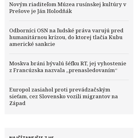
Novým riaditeľom Múzea rusínskej kultúry v
Prešove je Ján Holodňák
Odborníci OSN na ľudské práva varujú pred
humanitárnou krízou, do ktorej tlačia Kubu
americké sankcie
Moskva bráni bývalú šéfku RT, jej vyhostenie
z Francúzska nazvala „prenasledovaním“
Europol zasiahol proti prevádzačským
sieťam, cez Slovensko vozili migrantov na
Západ
NAJČÍTANEJŠIE Z HS