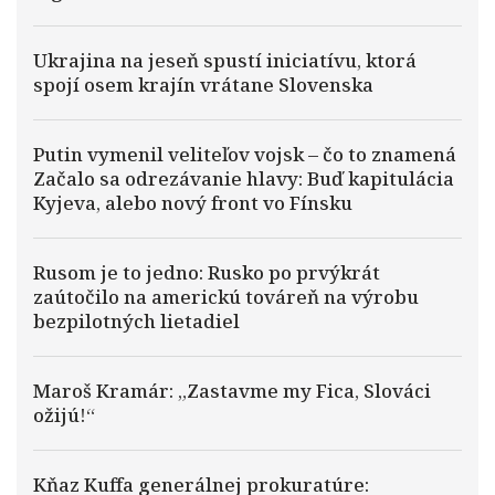
Ukrajina na jeseň spustí iniciatívu, ktorá
spojí osem krajín vrátane Slovenska
Putin vymenil veliteľov vojsk – čo to znamená
Začalo sa odrezávanie hlavy: Buď kapitulácia
Kyjeva, alebo nový front vo Fínsku
Rusom je to jedno: Rusko po prvýkrát
zaútočilo na americkú továreň na výrobu
bezpilotných lietadiel
Maroš Kramár: „Zastavme my Fica, Slováci
ožijú!“
Kňaz Kuffa generálnej prokuratúre: