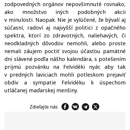
zodpovedných orgánov nepovšimnuté rovnako,
ako množstvo iných podobných akcii
v minulosti. Naopak. Nie je vylúčené, že bývalí aj
súčasní, radoví aj najvyšší politici z opačného
spektra, ktorí zo zdravotných, naliehavých, či
neodkladných dôvodov nemohli, alebo proste
nemali záujem poctiť svojou účasťou pamätné
dni slávené podľa nášho kalendára, s potešením
prijmú pozvánku na Felvidéki nyár, aby tak
v predných laviciach mohli potleskom prejaviť
obdiv a sympatie Felvidéku k úspechom
utláčanej maďarskej menšiny.
Zdieľajte nás