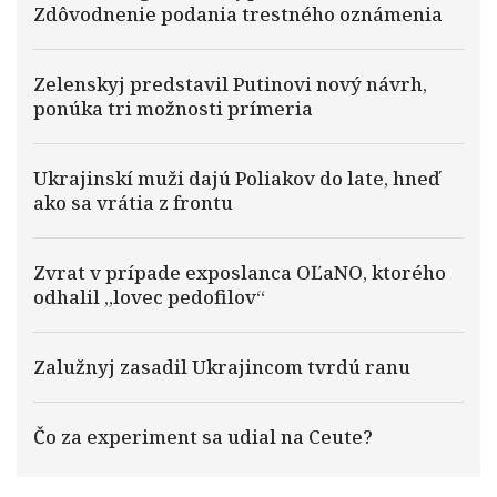
Zdôvodnenie podania trestného oznámenia
Zelenskyj predstavil Putinovi nový návrh,
ponúka tri možnosti prímeria
Ukrajinskí muži dajú Poliakov do late, hneď
ako sa vrátia z frontu
Zvrat v prípade exposlanca OĽaNO, ktorého
odhalil „lovec pedofilov“
Zalužnyj zasadil Ukrajincom tvrdú ranu
Čo za experiment sa udial na Ceute?