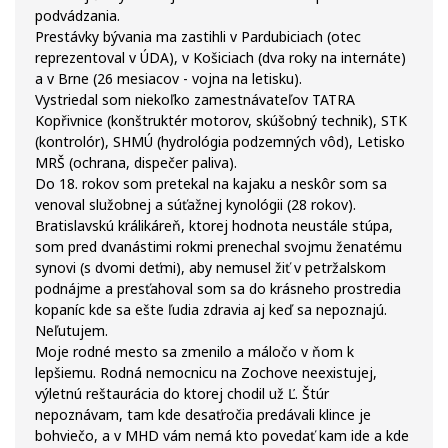
podvádzania.
Prestávky bývania ma zastihli v Pardubiciach (otec
reprezentoval v ÚDA), v Košiciach (dva roky na internáte)
a v Brne (26 mesiacov - vojna na letisku).
Vystriedal som niekoľko zamestnávateľov TATRA
Kopřivnice (konštruktér motorov, skúšobný technik), STK
(kontrolór), SHMÚ (hydrológia podzemných vôd), Letisko
MRŠ (ochrana, dispečer paliva).
Do 18. rokov som pretekal na kajaku a neskôr som sa
venoval služobnej a súťažnej kynológii (28 rokov).
Bratislavskú králikáreň, ktorej hodnota neustále stúpa,
som pred dvanástimi rokmi prenechal svojmu ženatému
synovi (s dvomi deťmi), aby nemusel žiť v petržalskom
podnájme a presťahoval som sa do krásneho prostredia
kopaníc kde sa ešte ľudia zdravia aj keď sa nepoznajú.
Neľutujem.
Moje rodné mesto sa zmenilo a máločo v ňom k
lepšiemu. Rodná nemocnicu na Zochove neexistujej,
výletnú reštaurácia do ktorej chodil už Ľ. Štúr
nepoznávam, tam kde desaťročia predávali klince je
bohviečo, a v MHD vám nemá kto povedať kam ide a kde