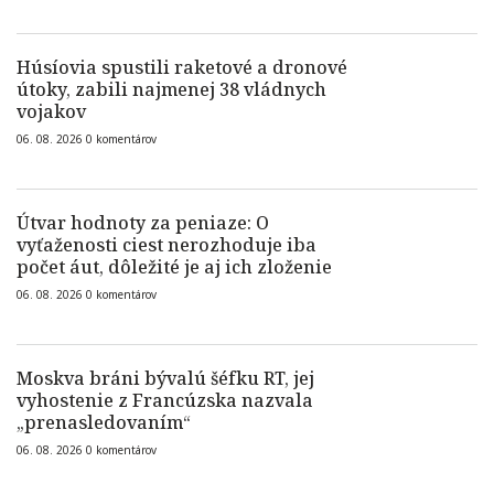
Húsíovia spustili raketové a dronové
útoky, zabili najmenej 38 vládnych
vojakov
06. 08. 2026
0
komentárov
Útvar hodnoty za peniaze: O
vyťaženosti ciest nerozhoduje iba
počet áut, dôležité je aj ich zloženie
06. 08. 2026
0
komentárov
Moskva bráni bývalú šéfku RT, jej
vyhostenie z Francúzska nazvala
„prenasledovaním“
06. 08. 2026
0
komentárov