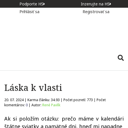
Podporte HS
Inzerujte na HS
Prihlásiť sa
Registrovať sa
Láska k vlasti
20. 07. 2024 | Karma článku:
34.93
| Počet pozretí:
773
| Počet
komentárov:
0
| Autor:
René Pavlík
Ak si položím otázku: prečo máme v kalendári
štátne sviatky a pamätné dni, hneď mi napadne