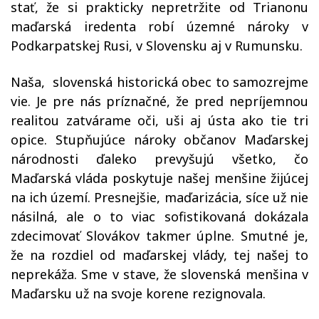
stať, že si prakticky nepretržite od Trianonu
maďarská iredenta robí územné nároky v
Podkarpatskej Rusi, v Slovensku aj v Rumunsku.
Naša, slovenská historická obec to samozrejme
vie. Je pre nás príznačné, že pred nepríjemnou
realitou zatvárame oči, uši aj ústa ako tie tri
opice. Stupňujúce nároky občanov Maďarskej
národnosti ďaleko prevyšujú všetko, čo
Maďarská vláda poskytuje našej menšine žijúcej
na ich území. Presnejšie, maďarizácia, síce už nie
násilná, ale o to viac sofistikovaná dokázala
zdecimovať Slovákov takmer úplne. Smutné je,
že na rozdiel od maďarskej vlády, tej našej to
neprekáža. Sme v stave, že slovenská menšina v
Maďarsku už na svoje korene rezignovala.