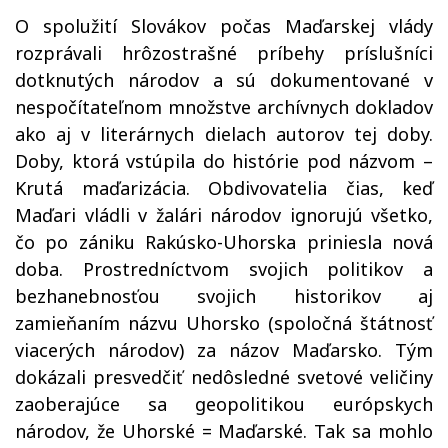
O spolužití Slovákov počas Maďarskej vlády
rozprávali hrôzostrašné príbehy príslušníci
dotknutých národov a sú dokumentované v
nespočítateľnom množstve archívnych dokladov
ako aj v literárnych dielach autorov tej doby.
Doby, ktorá vstúpila do histórie pod názvom –
Krutá maďarizácia. Obdivovatelia čias, keď
Maďari vládli v žalári národov ignorujú všetko,
čo po zániku Rakúsko-Uhorska priniesla nová
doba. Prostredníctvom svojich politikov a
bezhanebnosťou svojich historikov aj
zamieňaním názvu Uhorsko (spoločná štátnosť
viacerých národov) za názov Maďarsko. Tým
dokázali presvedčiť nedôsledné svetové veličiny
zaoberajúce sa geopolitikou európskych
národov, že Uhorské = Maďarské. Tak sa mohlo