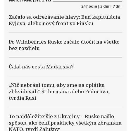
24 hodín
|
3 dni
|
7 dní
Začalo sa odrezávanie hlavy: Buď kapitulácia
Kyjeva, alebo nový front vo Fínsku
Po Wildberries Rusko začalo útočiť na všetko
bez rozdielu
Čaká nás cesta Maďarska?
„Nič nebráni tomu, aby sme na oplátku
zlikvidovali“ Štilermana alebo Fedorova,
tvrdia Rusi
To najdôležitejšie z Ukrajiny – Rusko našlo
spôsob, ako čeliť prakticky všetkým zbraniam
NATO, tvrdí Zalužnyj