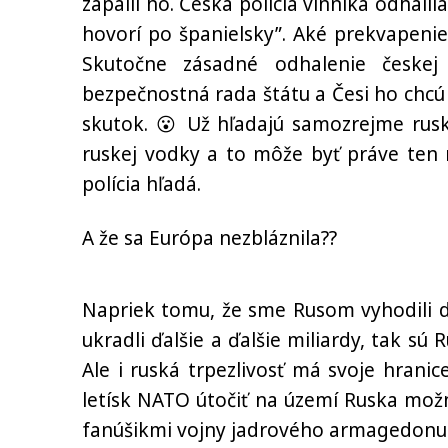
zapálil ho. Česká polícia vinníka odhali
hovorí po španielsky”. Aké prekvapenie,
Skutočne zásadné odhalenie českej 
bezpečnostná rada štátu a Česi ho chcú s
skutok. 😮 Už hľadajú samozrejme rusk
ruskej vodky a to môže byť práve ten 
polícia hľadá.
A že sa Európa nezbláznila??
Napriek tomu, že sme Rusom vyhodili d
ukradli ďalšie a ďalšie miliardy, tak sú R
Ale i ruská trpezlivosť má svoje hrani
letísk NATO útočiť na území Ruska mož
fanúšikmi vojny jadrového armagedonu