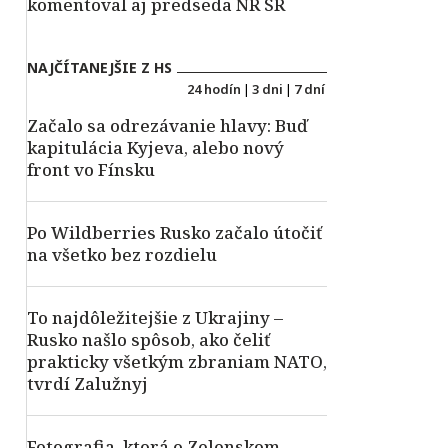
komentoval aj predseda NR SR
NAJČÍTANEJŠIE Z HS
24 hodín
|
3 dni
|
7 dní
Začalo sa odrezávanie hlavy: Buď
kapitulácia Kyjeva, alebo nový
front vo Fínsku
Po Wildberries Rusko začalo útočiť
na všetko bez rozdielu
To najdôležitejšie z Ukrajiny –
Rusko našlo spôsob, ako čeliť
prakticky všetkým zbraniam NATO,
tvrdí Zalužnyj
Fotografia, ktorá o Zelenskom