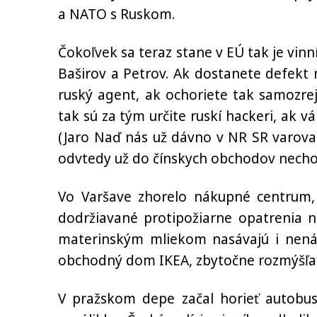
a NATO s Ruskom.
Čokoľvek sa teraz stane v EÚ tak je vinn
Baširov a Petrov. Ak dostanete defekt n
ruský agent, ak ochoriete tak samozrej
tak sú za tým určite ruskí hackeri, ak 
(Jaro Naď nás už dávno v NR SR varova
odvtedy už do čínskych obchodov necho
Vo Varšave zhorelo nákupné centrum, P
dodržiavané protipožiarne opatrenia n
materinským mliekom nasávajú i nenávi
obchodný dom IKEA, zbytočne rozmýšľať č
V pražskom depe začal horieť autobus