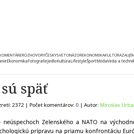
KOMENTÁRE
ROZHOVORY
ČESKY
SVETONÁZOR
EKONOMIKA
KULTÚRA
ZAUJÍ
anie
Ekonomika
Fotografie
Jedlo
Kultúra
Lifestyle
Šport
Móda
Veda a techni
 sú späť
retí:
2372
| Počet komentárov:
0
| Autor:
Miroslav Urba
 neúspechoch Zelenského a NATO na východ
ychologickú prípravu na priamu konfrontáciu Eur