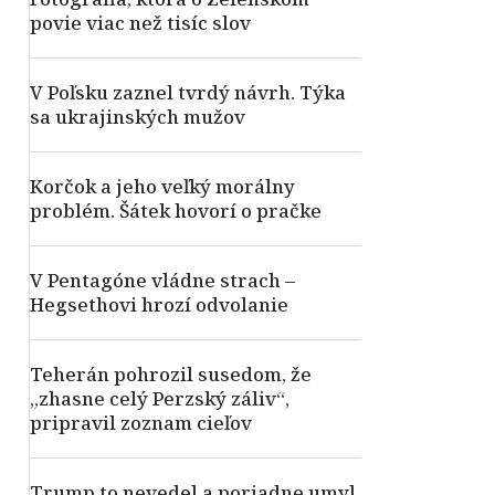
povie viac než tisíc slov
V Poľsku zaznel tvrdý návrh. Týka
sa ukrajinských mužov
Korčok a jeho veľký morálny
problém. Šátek hovorí o pračke
V Pentagóne vládne strach –
Hegsethovi hrozí odvolanie
Teherán pohrozil susedom, že
„zhasne celý Perzský záliv“,
pripravil zoznam cieľov
Trump to nevedel a poriadne umyl