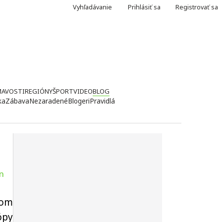
Vyhľadávanie
Prihlásiť sa
Registrovať sa
MAVOSTI
REGIÓNY
ŠPORT
VIDEO
BLOG
ka
Zábava
Nezaradené
Blogeri
Pravidlá
n
nom
ópy