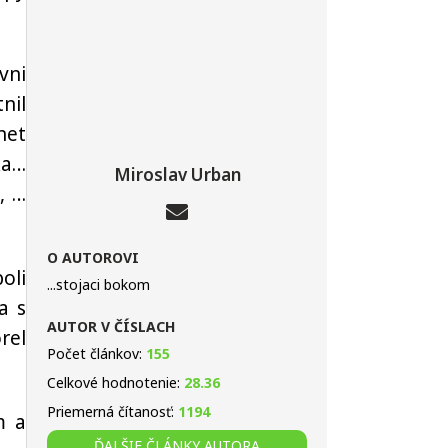
vni
nil
net
ka…
Miroslav Urban
, …
O AUTOROVI
oli
...stojaci bokom
a s
AUTOR V ČÍSLACH
rel
Počet článkov:
155
Celkové hodnotenie:
28.36
Priemerná čítanosť:
1194
m a
ĎALŠIE ČLÁNKY AUTORA