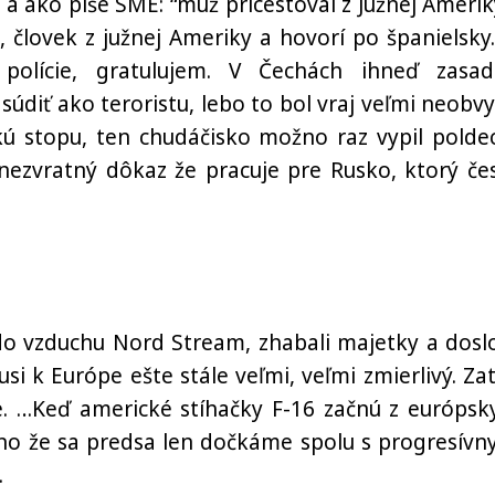
la a ako píše SME: “muž pricestoval z Južnej Amerik
 človek z južnej Ameriky a hovorí po španielsky.
polície, gratulujem. V Čechách ihneď zasad
údiť ako teroristu, lebo to bol vraj veľmi neobvy
ú stopu, ten chudáčisko možno raz vypil polde
nezvratný dôkaz že pracuje pre Rusko, ktorý če
o vzduchu Nord Stream, zhabali majetky a dosl
usi k Európe ešte stále veľmi, veľmi zmierlivý. Zat
ce. …Keď americké stíhačky F-16 začnú z európsk
no že sa predsa len dočkáme spolu s progresívn
.