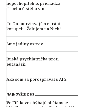
nepochopiteľné, prichádza!
Trochu čistého vína
To Oni udržiavajú a chránia
korupciu. Žalujem na Nich!
Sme jediný ostrov
Ruská psychiatrička proti
eutanázii
Ako som sa porozprával s AI 2
NAJNOVŠIE Z HS
Vo Fiľakove chýbajú občianske