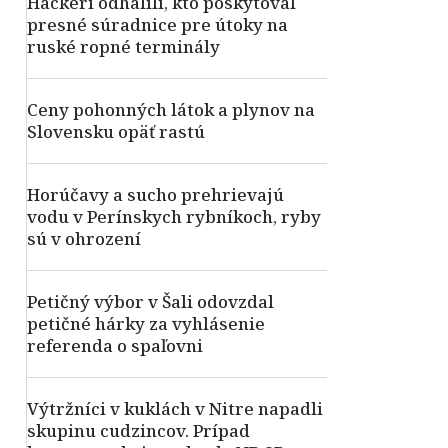
Hackeri odhalili, kto poskytoval
presné súradnice pre útoky na
ruské ropné terminály
Ceny pohonných látok a plynov na
Slovensku opäť rastú
Horúčavy a sucho prehrievajú
vodu v Perínskych rybníkoch, ryby
sú v ohrození
Petičný výbor v Šali odovzdal
petičné hárky za vyhlásenie
referenda o spaľovni
Výtržníci v kuklách v Nitre napadli
skupinu cudzincov. Prípad