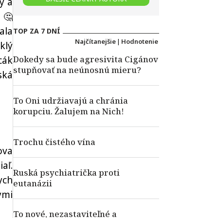
y a
 🤔
ala
TOP ZA 7 DNÍ
Najčítanejšie
|
Hodnotenie
klý
Dokedy sa bude agresivita Cigánov
cák
stupňovať na neúnosnú mieru?
ská
To Oni udržiavajú a chránia
korupciu. Žalujem na Nich!
Trochu čistého vína
ova
iaľ.
Ruská psychiatrička proti
ych
eutanázii
ymi
To nové, nezastaviteľné a