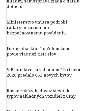
hliadky, samospráva žiada o ďalšiu
dotáciu
Ministerstvo vnútra podrobí
radary nezávislému
bezpečnostnému posúdeniu
Fotografia, ktorá o Zelenskom
povie viac než tisíc slov
V Bratislave sa v druhom štvrťroku
2026 predalo 652 nových bytov
Rusko zakázalo dovoz šiestich
typov nákladných vozidiel z Číny