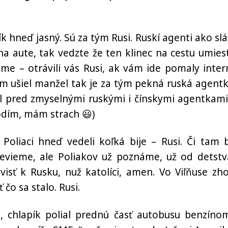
ík hneď jasný. Sú za tým Rusi. Ruskí agenti ako slá
a aute, tak vedzte že ten klinec na cestu umiest
me – otrávili vás Rusi, ak vám ide pomaly inter
vám ušiel manžel tak je za tým pekná ruská agent
l pred zmyselnými ruskými i čínskymi agentkami
dím, mám strach 😃)
oliaci hneď vedeli koľká bije – Rusi. Či tam b
evieme, ale Poliakov už poznáme, už od detstv
sť k Rusku, nuž katolíci, amen. Vo Viľňuse zho
o sa stalo. Rusi.
, chlapík polial prednú časť autobusu benzíno