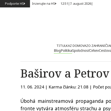
Podporte HS
Inzerujte na HS
12:51
|
7. august 2026
|
TITULKA
Z DOMOVA
ZO ZAHRANIČIA
Blog
Politika
Spoločnosť
Cirkev
Cestov
Baširov a Petrov
11. 06. 2024 | Karma článku:
21.08
| Počet poz
Úbohá mainstreamová propaganda po
fronte vytvára atmosféru strachu a ps