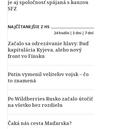
je aj spoločnosť spájaná s kauzou
SFZ
NAJČÍTANEJŠIE Z HS
24 hodín
|
3 dni
|
7 dní
Začalo sa odrezávanie hlavy: Buď
kapitulácia Kyjeva, alebo nový
front vo Fínsku
Putin vymenil veliteľov vojsk – čo
to znamená
Po Wildberries Rusko začalo útočiť
na všetko bez rozdielu
Čaká nás cesta Maďarska?