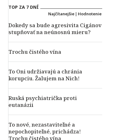
TOP ZA 7 DNÍ
Najčítanejšie
|
Hodnotenie
Dokedy sa bude agresivita Cigánov
stupňovať na neúnosnú mieru?
Trochu čistého vína
To Oni udržiavajú a chránia
korupciu. Žalujem na Nich!
Ruská psychiatrička proti
eutanázii
To nové, nezastaviteľné a
nepochopiteľné, prichádza!
Trochu čistého vína