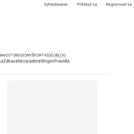
Vyhľadávanie
Prihlásiť sa
Registrovať sa
MAVOSTI
REGIÓNY
ŠPORT
VIDEO
BLOG
ka
Zábava
Nezaradené
Blogeri
Pravidlá