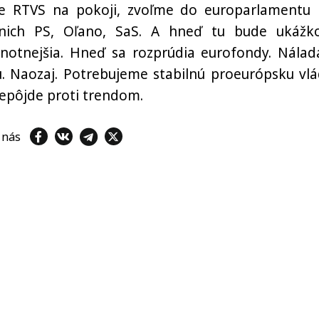
e RTVS na pokoji, zvoľme do europarlamentu 
 nich PS, Oľano, SaS. A hneď tu bude ukážk
notnejšia. Hneď sa rozprúdia eurofondy. Nálad
. Naozaj. Potrebujeme stabilnú proeurópsku vlá
nepôjde proti trendom.
e nás