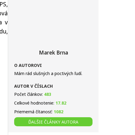
PS,
ová
a v
du,
Marek Brna
O AUTOROVI
Mám rád slušných a poctivých ľudí.
AUTOR V ČÍSLACH
Počet článkov:
483
Celkové hodnotenie:
17.82
Priemerná čítanosť:
1082
ĎALŠIE ČLÁNKY AUTORA