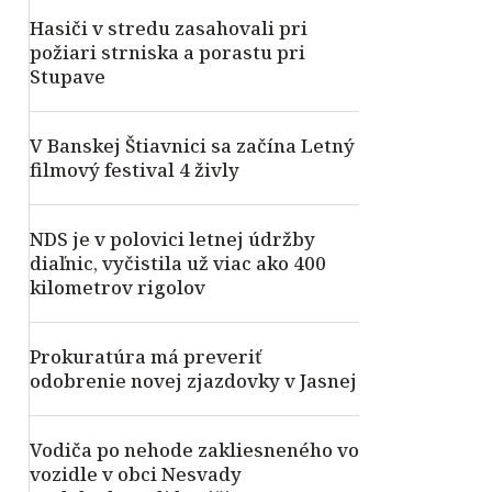
Hasiči v stredu zasahovali pri
požiari strniska a porastu pri
Stupave
V Banskej Štiavnici sa začína Letný
filmový festival 4 živly
NDS je v polovici letnej údržby
diaľnic, vyčistila už viac ako 400
kilometrov rigolov
Prokuratúra má preveriť
odobrenie novej zjazdovky v Jasnej
Vodiča po nehode zakliesneného vo
vozidle v obci Nesvady