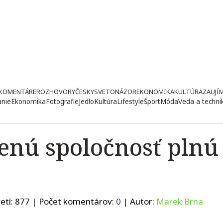
KOMENTÁRE
ROZHOVORY
ČESKY
SVETONÁZOR
EKONOMIKA
KULTÚRA
ZAUJÍ
anie
Ekonomika
Fotografie
Jedlo
Kultúra
Lifestyle
Šport
Móda
Veda a techni
lenú spoločnosť plnú
etí:
877
| Počet komentárov:
0
| Autor:
Marek Brna