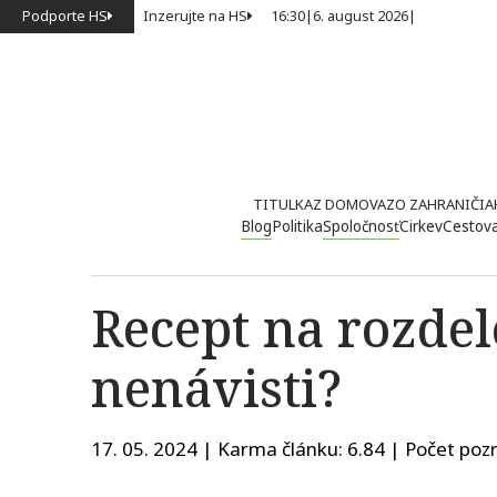
Podporte HS
Inzerujte na HS
16:30
|
6. august 2026
|
TITULKA
Z DOMOVA
ZO ZAHRANIČIA
Blog
Politika
Spoločnosť
Cirkev
Cestov
Recept na rozde
nenávisti?
17. 05. 2024 | Karma článku:
6.84
| Počet pozr