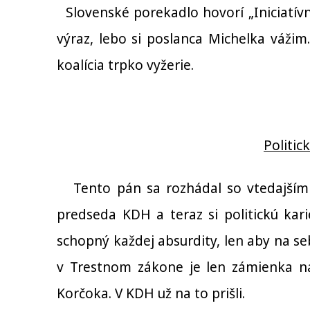
Slovenské porekadlo hovorí „Iniciatívn
výraz, lebo si poslanca Michelka vážim. 
koalícia trpko vyžerie.
Politic
Tento pán sa rozhádal so vtedajším
predseda KDH a teraz si politickú kari
schopný každej absurdity, len aby na s
v Trestnom zákone je len zámienka na
Korčoka. V KDH už na to prišli.