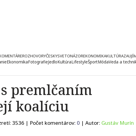
KOMENTÁRE
ROZHOVORY
ČESKY
SVETONÁZOR
EKONOMIKA
KULTÚRA
ZAUJÍ
anie
Ekonomika
Fotografie
Jedlo
Kultúra
Lifestyle
Šport
Móda
Veda a techni
 s premlčaním
jí koalíciu
retí:
3536
| Počet komentárov:
0
| Autor:
Gustáv Murín