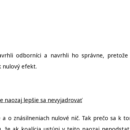
hli odborníci a navrhli ho správne, pretože
 nulový efekt.
ke naozaj lepšie sa nevyjadrovať
 o znásilneniach nulové nič. Tak prečo sa k t
, že ak koalícia ustúpi v tejto naozaj nepodstat