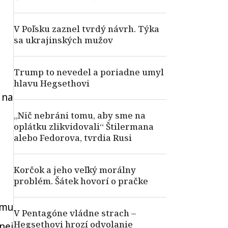
V Poľsku zaznel tvrdý návrh. Týka
sa ukrajinských mužov
Trump to nevedel a poriadne umyl
hlavu Hegsethovi
 na
„Nič nebráni tomu, aby sme na
oplátku zlikvidovali“ Štilermana
alebo Fedorova, tvrdia Rusi
Korčok a jeho veľký morálny
problém. Šátek hovorí o pračke
omu
V Pentagóne vládne strach –
Hegsethovi hrozí odvolanie
nej