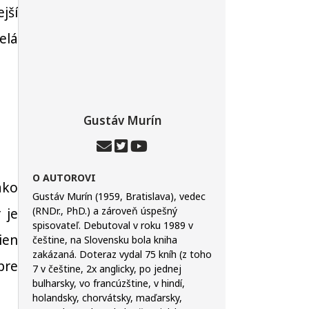
jší
elá
Gustáv Murín
O AUTOROVI
ako
Gustáv Murín (1959, Bratislava), vedec
(RNDr., PhD.) a zároveň úspešný
 je
spisovateľ. Debutoval v roku 1989 v
ien
češtine, na Slovensku bola kniha
zakázaná. Doteraz vydal 75 kníh (z toho
pre
7 v češtine, 2x anglicky, po jednej
bulharsky, vo francúzštine, v hindí,
holandsky, chorvátsky, maďarsky,