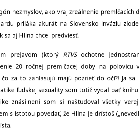
gón nezmyslov, ako vraj zreálnenie premlčacích 
rdu priláka akurát na Slovensko inváziu zlode
k sa aj Hlina chcel predviesť.
ym prejavom (ktorý
RTVS
ochotne jednostra
tenie 20 ročnej premlčacej doby na polovicu v
 čo za to zahlasujú majú pozrieť do očí?! Ja sa
tike ľudskej sexuality som totiž vydal päť knihu
ike znásilnení som si naštudoval všetky vere
 s istotou povedať, že Hlina je drístoš („neved
ísta.