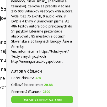
nemecky, rusky, srbsky, španielsky a
taliansky). Celkove sa predalo viac než
dôb
275 000 výtlačkov všetkých kníh autora.
Vydal tiež 75 E-kníh, 9 audio-kníh, 8
jov
DVD a 4 knihy v Braillovom písme. Až
486 textov autora bolo preložených do
51 jazykov. Literárne prezentácie
absolvoval v 85 mestách a obciach
nne
Slovenska a 30 krajinách Európy, Ázie a
Ameriky.
raj
Viac informácií na https://tulacky.net/.
Texty v iných jazykoch:
 mu
http://muringustav.blogspot.com.
 na
AUTOR V ČÍSLACH
jne
Počet článkov:
378
Celkové hodnotenie:
20.88
ko“
Priemerná čítanosť:
2300
ĎALŠIE ČLÁNKY AUTORA