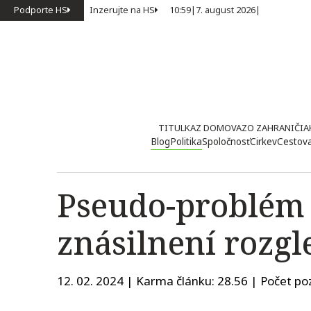
Podporte HS
Inzerujte na HS
10:59
|
7. august 2026
|
TITULKA
Z DOMOVA
ZO ZAHRANIČIA
Blog
Politika
Spoločnosť
Cirkev
Cestov
Pseudo-problém
znásilnení rozgle
12. 02. 2024 | Karma článku:
28.56
| Počet poz