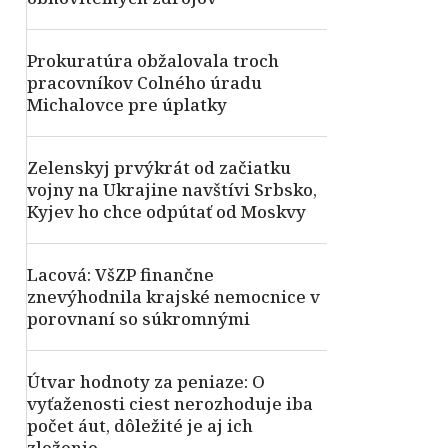
Prokuratúra obžalovala troch
pracovníkov Colného úradu
Michalovce pre úplatky
Zelenskyj prvýkrát od začiatku
vojny na Ukrajine navštívi Srbsko,
Kyjev ho chce odpútať od Moskvy
Lacová: VšZP finančne
znevýhodnila krajské nemocnice v
porovnaní so súkromnými
Útvar hodnoty za peniaze: O
vyťaženosti ciest nerozhoduje iba
počet áut, dôležité je aj ich
zloženie