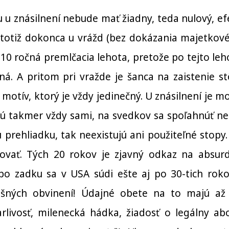
u znásilnení nebude mať žiadny, teda nulový, ef
e totiž dokonca u vrážd (bez dokázania majetkov
10 ročná premlčacia lehota, pretože po tejto leh
ná. A pritom pri vražde je šanca na zaistenie st
otív, ktorý je vždy jedinečný. U znásilnení je mo
sú takmer vždy sami, na svedkov sa spoľahnúť ne
prehliadku, tak neexistujú ani použiteľné stopy.
ovať. Tých 20 rokov je zjavný odkaz na absur
o zadku sa v USA súdi ešte aj po 30-tich roko
ošných obvinení!
Údajné obete na to majú až
livosť, milenecká hádka, žiadosť o legálny abo