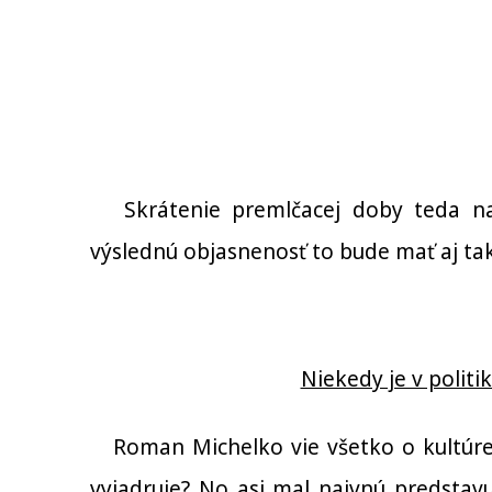
Skrátenie premlčacej doby teda navr
výslednú objasnenosť to bude mať aj tak
Niekedy je v politi
Roman Michelko vie všetko o kultúre a
vyjadruje? No asi mal naivnú predstavu