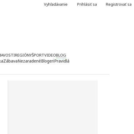
Vyhľadávanie
Prihlásiť sa
Registrovať sa
MAVOSTI
REGIÓNY
ŠPORT
VIDEO
BLOG
ka
Zábava
Nezaradené
Blogeri
Pravidlá