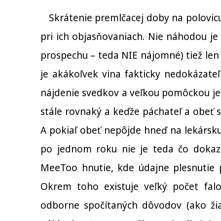
Skrátenie premlčacej doby na polovicu 
pri ich objasňovaniach. Nie náhodou j
prospechu – teda NIE nájomné) tiež len 
je akákoľvek vina fakticky nedokázateľ
nájdenie svedkov a veľkou pomôckou je m
stále rovnaký a keďže páchateľ a obeť 
A pokiaľ obeť nepôjde hneď na lekársku 
po jednom roku nie je teda čo dokaz
MeeToo hnutie, kde údajne plesnutie p
Okrem toho existuje veľký počet fal
odborne spočítaných dôvodov (ako žiar