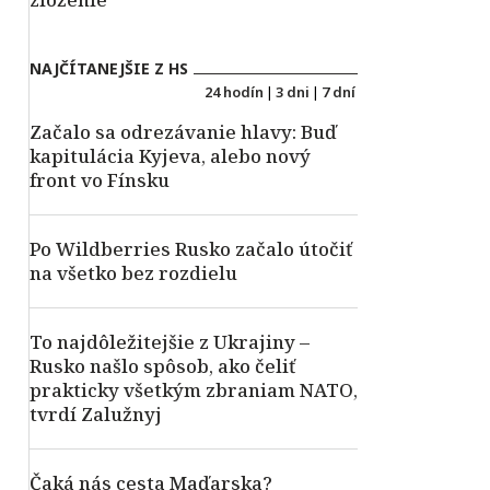
NAJČÍTANEJŠIE Z HS
24 hodín
|
3 dni
|
7 dní
Začalo sa odrezávanie hlavy: Buď
kapitulácia Kyjeva, alebo nový
front vo Fínsku
Po Wildberries Rusko začalo útočiť
na všetko bez rozdielu
To najdôležitejšie z Ukrajiny –
Rusko našlo spôsob, ako čeliť
prakticky všetkým zbraniam NATO,
tvrdí Zalužnyj
Čaká nás cesta Maďarska?