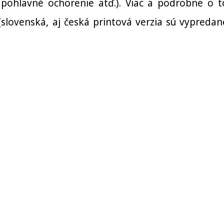
, pohlavné ochorenie atď.). Viac a podrobne o 
ovenská, aj česká printová verzia sú vypredan