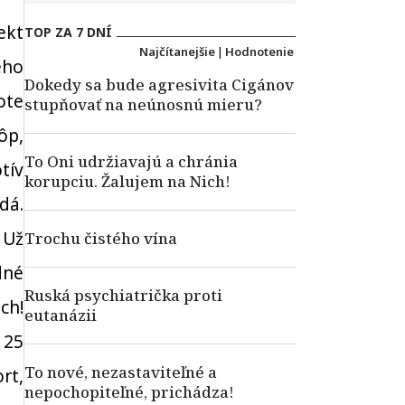
ekt
TOP ZA 7 DNÍ
Najčítanejšie
|
Hodnotenie
ého
Dokedy sa bude agresivita Cigánov
ote
stupňovať na neúnosnú mieru?
ôp,
To Oni udržiavajú a chránia
tív
korupciu. Žalujem na Nich!
dá.
 Už
Trochu čistého vína
dné
Ruská psychiatrička proti
ch!
eutanázii
 25
To nové, nezastaviteľné a
rt,
nepochopiteľné, prichádza!