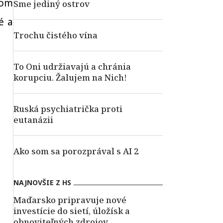
tom
Sme jediný ostrov
é a
Trochu čistého vína
To Oni udržiavajú a chránia
korupciu. Žalujem na Nich!
Ruská psychiatrička proti
eutanázii
Ako som sa porozprával s AI 2
NAJNOVŠIE Z HS
Maďarsko pripravuje nové
investície do sietí, úložísk a
obnoviteľných zdrojov