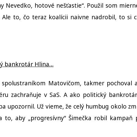
y Nevedko, hotové nešťastie“. Použil som mierne
Ale to, čo teraz koalícii naivne nadrobil, to si c
ký bankrotár Hlina…
 spolustraníkom Matovičom, takmer pochoval 
éru zachraňuje v SaS. A ako politický bankrotár
eba upozornil. Už vieme, že celý humbug okolo zm
 to, aby „progresívny“ Šimečka robil kampaň 