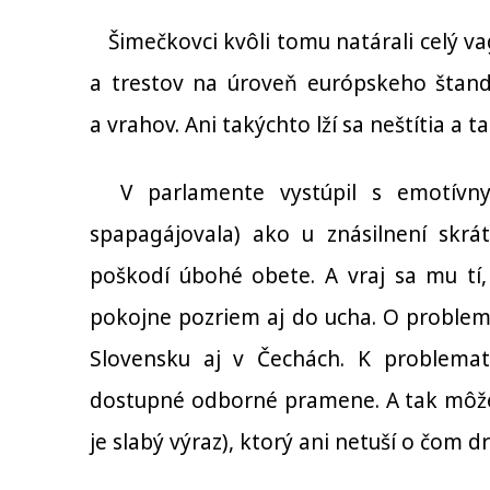
Šimečkovci kvôli tomu natárali celý va
a trestov na úroveň európskeho štanda
a vrahov. Ani takýchto lží sa neštítia a ta
V parlamente vystúpil s emotívn
spapagájovala) ako u znásilnení skrá
poškodí úbohé obete. A vraj sa mu tí,
pokojne pozriem aj do ucha. O problema
Slovensku aj v Čechách. K problemat
dostupné odborné pramene. A tak môžem
je slabý výraz), ktorý ani netuší o čom dr