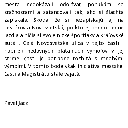
mesta nedokázali odolávať ponukám so
sťažnosťami a zatancovali tak, ako si šlachta
zapískala. Škoda, že si nezapískajú aj na
cestárov a Novosvetská, po ktorej denno denne
jazdia a ničia si svoje nízke športiaky a kráľovské
autá . Celá Novosvetská ulica
v tejto časti i
napriek nedávnych plátaniach výmoľov v jej
strmej časti
je poriadne rozbitá s mnohými
výmoľmi. V tomto bode však iniciatíva mestskej
časti a Magistrátu
stále vajatá
.
Pavel Jacz