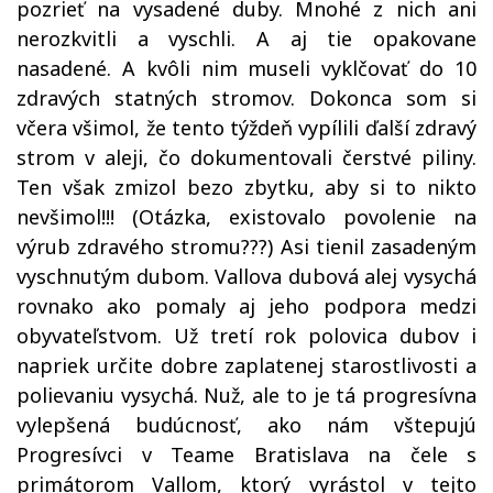
pozrieť na vysadené duby. Mnohé z nich ani
nerozkvitli a vyschli. A aj tie opakovane
nasadené. A kvôli nim museli vyklčovať do 10
zdravých statných stromov.
Dokonca som si
včera všimol, že
tento týždeň
vypílili
ďalší zdravý
strom v aleji, čo dokumentovali
čerstvé
piliny.
Ten však zmizol bezo zbytku, aby si to nikto
nevšimol!!!
(Otázka, existovalo povolenie na
výrub zdravého stromu???)
Asi tienil zasadeným
vyschnutým dubom.
Vallova dubová alej vysychá
rovnako ako pomaly aj jeho podpora medzi
obyvateľstvom. Už tretí rok polovica dubov i
napriek určite dobre zaplatenej starostlivosti a
polievaniu vysychá. Nuž, ale to je tá progresívna
vylepšená budúcnosť, ako nám vštepujú
Progresívci
v Teame Bratislava na čele s
primátorom
Vallo
m
, ktorý vyrástol v tejto