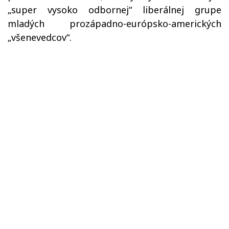
„super vysoko odbornej“ liberálnej grupe
mladých prozápadno-európsko-amerických
„všeneved
c
ov“.