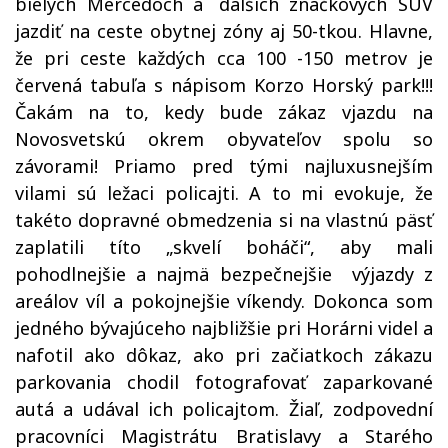
bielych Mercedoch a ´dalších značkových SUV
jazdiť na ceste obytnej zóny aj 50-tkou. Hlavne,
že pri ceste každých cca 100 -150 metrov je
červená tabuľa s nápisom Korzo Horský park!!!
Čakám na to, kedy bude zákaz vjazdu na
Novosvetskú okrem obyvateľov spolu so
závorami! Priamo pred tými najluxusnejším
vilami sú ležaci policajti. A to mi evokuje, že
takéto dopravné obmedzenia si na vlastnú päsť
zaplatili títo „skvelí boháči“, aby mali
pohodlnejšie a najmä bezpečnejšie výjazdy z
are
álov víl a
pokojnejšie víkendy. Dokonca som
jedného bývajúceho najbližšie pri Horárni
videl a
nafotil ako dôkaz
, ako pri začiatkoch zákazu
parkovania chodil fotografovať zaparkované
autá a udával ich policajtom. Žiaľ, zodpovední
pracovníci Magistrátu Bratislavy a Starého