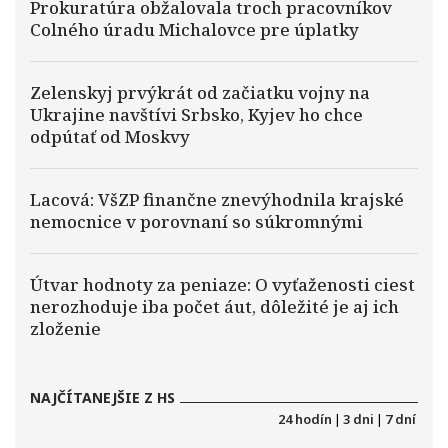
Prokuratúra obžalovala troch pracovníkov
Colného úradu Michalovce pre úplatky
Zelenskyj prvýkrát od začiatku vojny na
Ukrajine navštívi Srbsko, Kyjev ho chce
odpútať od Moskvy
Lacová: VšZP finančne znevýhodnila krajské
nemocnice v porovnaní so súkromnými
Útvar hodnoty za peniaze: O vyťaženosti ciest
nerozhoduje iba počet áut, dôležité je aj ich
zloženie
NAJČÍTANEJŠIE Z HS
24 hodín
|
3 dni
|
7 dní