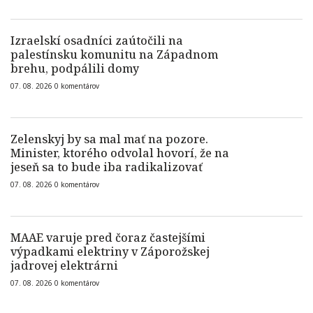
Izraelskí osadníci zaútočili na
palestínsku komunitu na Západnom
brehu, podpálili domy
07. 08. 2026
0
komentárov
Zelenskyj by sa mal mať na pozore.
Minister, ktorého odvolal hovorí, že na
jeseň sa to bude iba radikalizovať
07. 08. 2026
0
komentárov
MAAE varuje pred čoraz častejšími
výpadkami elektriny v Záporožskej
jadrovej elektrárni
07. 08. 2026
0
komentárov