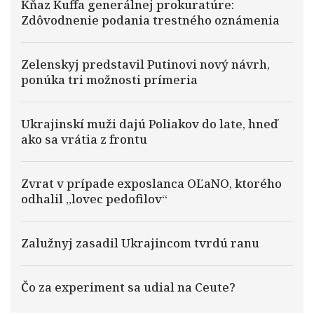
Kňaz Kuffa generálnej prokuratúre:
Zdôvodnenie podania trestného oznámenia
Zelenskyj predstavil Putinovi nový návrh,
ponúka tri možnosti prímeria
Ukrajinskí muži dajú Poliakov do late, hneď
ako sa vrátia z frontu
Zvrat v prípade exposlanca OĽaNO, ktorého
odhalil „lovec pedofilov“
Zalužnyj zasadil Ukrajincom tvrdú ranu
Čo za experiment sa udial na Ceute?