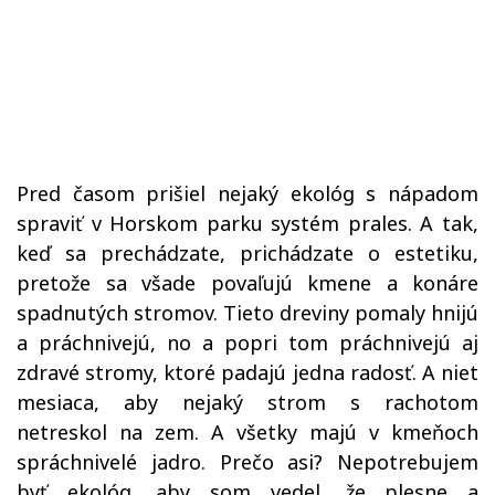
Pred časom prišiel nejaký ekológ s nápadom
spraviť v Horskom parku systém prales. A tak,
keď sa prechádzate, prichádzate o estetiku,
pretože sa všade povaľujú kmene a konáre
spadnutých stromov. Tieto dreviny pomaly hnijú
a práchnivejú, no a popri tom práchnivejú aj
zdravé stromy, ktoré padajú jedna radosť. A niet
mesiaca, aby nejaký strom s rachotom
netreskol na zem. A všetky majú v kmeňoch
spráchnivelé jadro. Prečo asi? Nepotrebujem
byť ekológ, aby som vedel, že plesne a