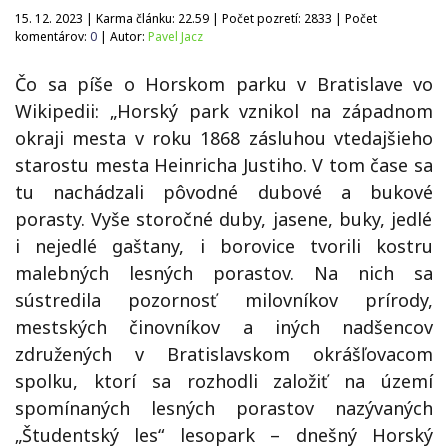
15. 12. 2023 | Karma článku:
22.59
| Počet pozretí:
2833
| Počet
komentárov:
0
| Autor:
Pavel Jacz
Čo sa píše o Horskom parku v Bratislave vo
Wikipedii: „Horský park vznikol na západnom
okraji mesta v roku 1868
zásluhou vtedajšieho
starostu mesta
Heinricha Justiho
. V tom čase sa
tu nachádzali pôvodné
dubové
a
bukové
p
orasty. Vyše storočné duby, jasene, buky, jedlé
i nejedlé gaštany, i borovice
tvorili kostru
malebných lesných porastov. Na nich sa
sústredila pozornosť milovníkov prírody,
mestských činovníkov a iných nadšencov
združených v
Bratislavskom okrášľovacom
spolku
, ktorí sa rozhodli založiť na území
spomínaných lesných porastov nazývaných
„Študentský les“ lesopark – dnešný Horský