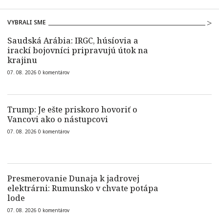
VYBRALI SME
Saudská Arábia: IRGC, húsíovia a
irackí bojovníci pripravujú útok na
krajinu
07. 08. 2026
0
komentárov
Trump: Je ešte priskoro hovoriť o
Vancovi ako o nástupcovi
07. 08. 2026
0
komentárov
Presmerovanie Dunaja k jadrovej
elektrárni: Rumunsko v chvate potápa
lode
07. 08. 2026
0
komentárov