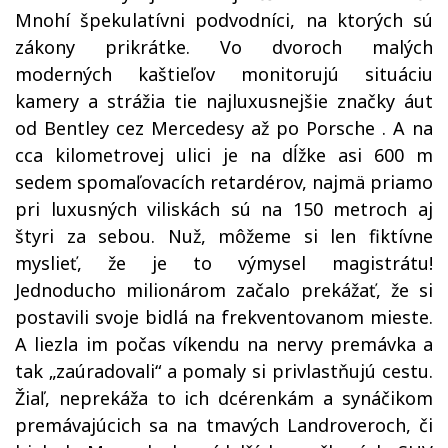
Mnohí špekulatívni podvodníci, na ktorých sú
zákony prikrátke. Vo dvoroch malých
moderných kaštieľov monitorujú situáciu
kamery a strážia tie najluxusnejšie značky áut
od Bentley cez Mercedesy až po Porsche . A na
cca kilometrovej ulici je na dĺžke asi 600 m
sedem spomaľovacích retardérov, najmä priamo
pri luxusných viliskách sú na 150 metroch aj
štyri za sebou. Nuž, môžeme si len fiktívne
myslieť, že je to výmysel magistrátu!
Jednoducho milionárom začalo prekážať, že si
postavili svoje bidlá na frekventovanom mieste.
A liezla im počas víkendu na nervy premávka a
tak „zaúradovali“ a pomaly si privlastňujú cestu.
Žiaľ, neprekáža to ich dcérenkám a synáčikom
premávajúcich sa na tmavých
Landr
overoch, či