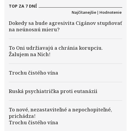
TOP ZA 7 DNÍ
Najčítanejšie
|
Hodnotenie
Dokedy sa bude agresivita Cigánov stupňovať
na neúnosnú mieru?
To Oni udržiavajú a chránia korupciu.
Žalujem na Nich!
Trochu čistého vína
Ruská psychiatrička proti eutanázii
To nové, nezastaviteľné a nepochopiteľné,
prichádza!
Trochu čistého vína