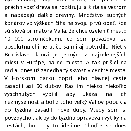
práchnivosť dreva sa rozširujú a šíria sa vetrom
a napádajú ďalšie dreviny. Množstvo suchých
konárov vo výškach číha na svoju prvú obeť. Kde
sú slová primátora Valla, že chce ozeleniť mesto
10 000 stromčekami, čo som považoval za
absolútnu chiméru, čo sa mi aj potvrdilo. Niet v
Bratislave, ktorá je jedným z najzelenejších
miest v Európe, na ne miesta. A tak prišiel na
rad aj dnes už zanedbaný skvost v centre mesta.
V Horskom parku popri jeho hlavnej ceste
zasadili asi 50 dubov. Raz im niekto niekoľko
vyschnutých vypílil, aby ukázal na ich
nezmyselnosť a bol z toho veľký Vallov popuk a
do týždňa zasadili nové duby. Vtedy som si
povzdychol, ak by do týždňa opravovali výtlky na
cestách, bolo by to ideálne. Choďte sa dnes