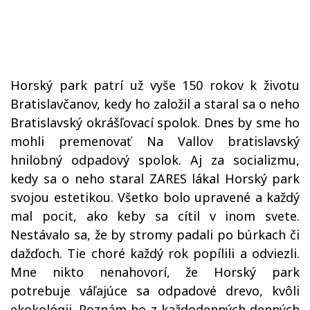
Horský park patrí už vyše 150 rokov k životu
Bratislavčanov, kedy ho založil a staral sa o neho
Bratislavský okrášľovací spolok. Dnes by sme ho
mohli premenovať Na Vallov bratislavský
hnilobný odpadový spolok. Aj za socializmu,
kedy sa o neho staral ZARES lákal Horský park
svojou estetikou. Všetko bolo upravené a každý
mal pocit, ako keby sa cítil v inom svete.
Nestávalo sa, že by stromy padali po búrkach či
dažďoch. Tie choré každý rok popílili a odviezli.
Mne nikto nenahovorí, že Horský park
potrebuje váľajúce sa odpadové drevo, kvôli
ekokológii. Poznám ho
z každodenných denných