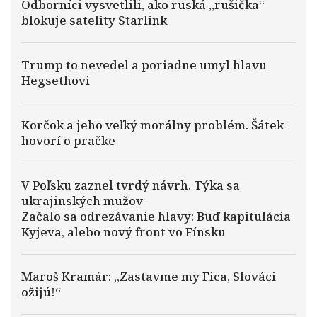
Odborníci vysvetlili, ako ruská „rušička“
blokuje satelity Starlink
Trump to nevedel a poriadne umyl hlavu
Hegsethovi
Korčok a jeho veľký morálny problém. Šátek
hovorí o pračke
V Poľsku zaznel tvrdý návrh. Týka sa
ukrajinských mužov
Začalo sa odrezávanie hlavy: Buď kapitulácia
Kyjeva, alebo nový front vo Fínsku
Maroš Kramár: „Zastavme my Fica, Slováci
ožijú!“