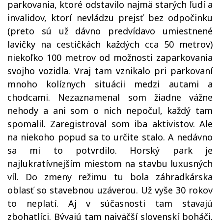
parkovania, ktoré odstavilo najmä starých ľudí a
invalidov, ktorí nevládzu prejsť bez odpočinku
(preto sú už dávno predvídavo umiestnené
lavičky na cestičkách každých cca 50 metrov)
niekoľko 100 metrov od možnosti zaparkovania
svojho vozidla. Vraj tam vznikalo pri parkovaní
mnoho kolíznych situácii medzi autami a
chodcami. Nezaznamenal som žiadne vážne
nehody a ani som o nich nepočul, každý tam
spomalil.
Zaregistroval som iba aktivistov.
Ale
na niekoho popud sa to určite stalo. A nedávno
sa mi to potvrdilo. Horský park je
najlukratívnejším miestom na stavbu luxusných
víl. Do zmeny režimu tu bola záhradkárska
oblasť so stavebnou uzáverou. Už vyše 30 rokov
to neplatí. Aj v súčasnosti tam stavajú
zbohatlíci. Bývajú tam najväčší slovenskí boháči.