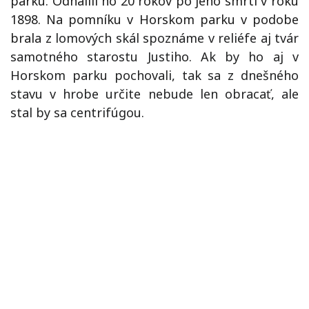
parku. Odhalili ho 20 rokov po jeho smrti v roku
1898. Na pomníku v Horskom parku v podobe
brala
z lomových skál spoznáme v reliéfe aj tvár
samotného starostu Justiho. Ak by ho aj v
Horskom parku pochovali, tak sa z dnešného
stavu v hrobe určite nebude len obracať, ale
stal by sa centrifúgou.