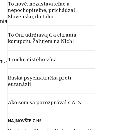
To nové, nezastaviteľné a
nepochopiteľné, prichádza!
Slovensko, do toho…
nia
To Oni udržiavajú a chránia
korupciu. Žalujem na Nich!
Trochu čistého vína
nu-
Ruská psychiatrička proti
eutanázii
Ako som sa porozprával s AI 2
NAJNOVŠIE Z HS