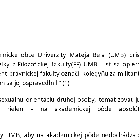
micke obce Univerzity Mateja Bela (UMB) pris
ľky z Filozofickej fakulty(FF) UMB. List sa opier
t právnickej fakulty označil kolegyňu za militan
 sa jej ospravedlnil ” (1).
exuálnu orientáciu druhej osoby, tematizovať ju
– nielen – na akademickej pôde absolú
pisy UMB, aby na akademickej pôde nedochádzal