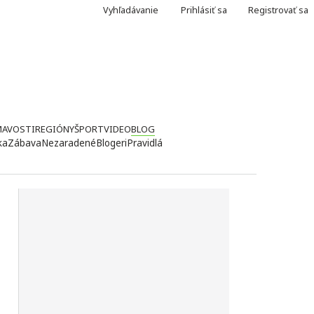
Vyhľadávanie
Prihlásiť sa
Registrovať sa
MAVOSTI
REGIÓNY
ŠPORT
VIDEO
BLOG
ka
Zábava
Nezaradené
Blogeri
Pravidlá