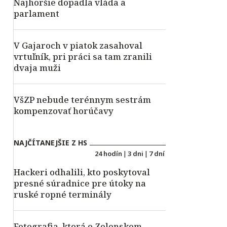
Najhoršie dopadla vláda a
parlament
V Gajaroch v piatok zasahoval
vrtuľník, pri práci sa tam zranili
dvaja muži
VšZP nebude terénnym sestrám
kompenzovať horúčavy
NAJČÍTANEJŠIE Z HS
24 hodín
|
3 dni
|
7 dní
Hackeri odhalili, kto poskytoval
presné súradnice pre útoky na
ruské ropné terminály
Fotografia, ktorá o Zelenskom