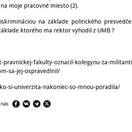
 na moje pracovné miesto (2).
skrimináciou na základe politického presvedče
základe ktorého ma rektor vyhodil z UMB ?
pravnickej-fakulty-oznacil-kolegynu-za-militant
om-sa-jej-ospravedlnil/
ako-si-univerzita-nakoniec-so-mnou-poradila/
e nás