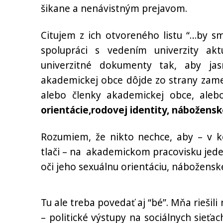
šikane a nenávistným prejavom.
Citujem z ich otvoreného listu “…by s
spolupráci s vedením univerzity akt
univerzitné dokumenty tak, aby ja
akademickej obce dôjde zo strany zame
alebo členky akademickej obce, ale
orientácie,rodovej identity, nábožen
Rozumiem, že nikto nechce, aby – v k
tlači – na akademickom pracovisku jed
oči jeho sexuálnu orientáciu, nábožens
Tu ale treba povedať aj “bé”. Mňa riešil
– politické výstupy na sociálnych sieťa