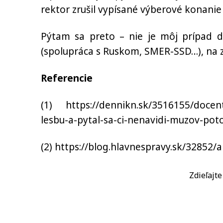
rektor zrušil vypísané výberové konanie
Pýtam sa preto – nie je môj prípad di
(spolupráca s Ruskom, SMER-SSD…), na 
Referencie
(1) https://dennikn.sk/3516155/docent-
lesbu-a-pytal-sa-ci-nenavidi-muzov-pot
(2) https://blog.hlavnespravy.sk/32852/
Zdieľajt