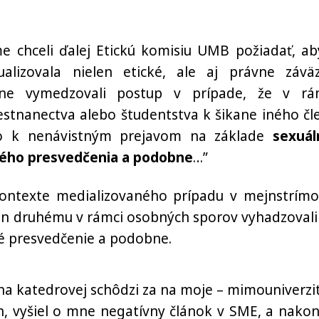
me chceli ďalej Etickú komisiu UMB požiadať, ab
ualizovala nielen etické, ale aj právne závä
sne vymedzovali postup v prípade, že v rá
stnanectva alebo študentstva k šikane iného čl
bo k nenávistným prejavom na základe
sexuál
ského presvedčenia a podobne
…”
ontexte medializovaného prípadu v mejnstrímo
en druhému v rámci osobných sporov vyhadzovali
ké presvedčenie a podobne.
i na katedrovej schôdzi za na moje – mimouniverzi
ch, vyšiel o mne negatívny článok v SME, a nakon