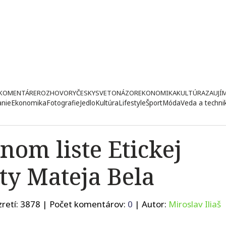
KOMENTÁRE
ROZHOVORY
ČESKY
SVETONÁZOR
EKONOMIKA
KULTÚRA
ZAUJÍ
anie
Ekonomika
Fotografie
Jedlo
Kultúra
Lifestyle
Šport
Móda
Veda a techni
om liste Etickej
ty Mateja Bela
retí:
3878
| Počet komentárov:
0
| Autor:
Miroslav Iliaš