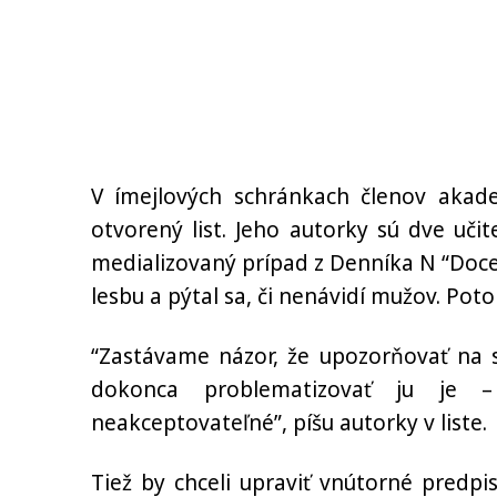
V ímejlových schránkach členov akade
otvorený list. Jeho autorky sú dve učite
medializovaný prípad z Denníka N “Docen
lesbu a pýtal sa, či nenávidí mužov. Potom
“Zastávame názor, že upozorňovať na s
dokonca problematizovať ju je 
neakceptovateľné”, píšu autorky v liste.
Tiež by chceli upraviť vnútorné pred