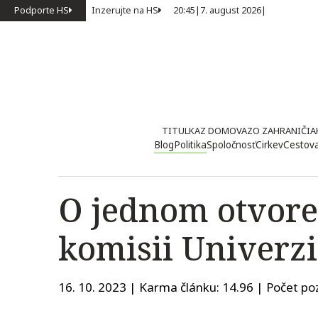
Podporte HS
Inzerujte na HS
20:45
|
7. august 2026
|
TITULKA
Z DOMOVA
ZO ZAHRANIČIA
Blog
Politika
Spoločnosť
Cirkev
Cestov
O jednom otvoren
komisii Univerzi
16. 10. 2023 | Karma článku:
14.96
| Počet poz