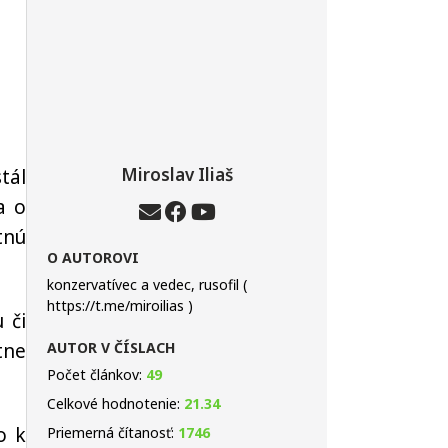
Miroslav Iliaš
tál
a o
tnú
O AUTOROVI
konzervatívec a vedec, rusofil (
https://t.me/miroilias )
 či
tne
AUTOR V ČÍSLACH
Počet článkov:
49
Celkové hodnotenie:
21.34
o k
Priemerná čítanosť:
1746