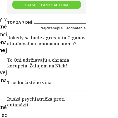
ĎALŠIE ČLÁNKY AUTORA
y v
TOP ZA 7 DNÍ
zné
Najčítanejšie
|
Hodnotenie
mci
Dokedy sa bude agresivita Cigánov
ena
stupňovať na neúnosnú mieru?
nej
To Oni udržiavajú a chránia
korupciu. Žalujem na Nich!
vej
 na
Trochu čistého vína
Ruská psychiatrička proti
eutanázii
tné
iec