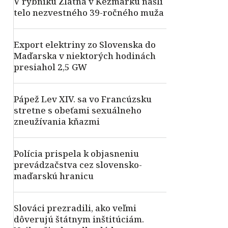
V rybníku Zlatná v Kežmarku našli
telo nezvestného 39-ročného muža
Export elektriny zo Slovenska do
Maďarska v niektorých hodinách
presiahol 2,5 GW
Pápež Lev XIV. sa vo Francúzsku
stretne s obeťami sexuálneho
zneužívania kňazmi
Polícia prispela k objasneniu
prevádzačstva cez slovensko-
maďarskú hranicu
Slováci prezradili, ako veľmi
dôverujú štátnym inštitúciám.