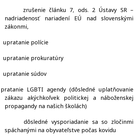
zrušenie článku 7, ods. 2 Ústavy SR –
nadriadenosť nariadení EÚ nad slovenskými
zákonmi,
upratanie polície
upratanie prokuratúry
upratanie súdov
upr
atanie LGBTI agendy (dôsledné uplatňovanie
zákazu akýchkoľvek politickej a náboženskej
propagandy na našich školách)
dôsledné vysporiadanie sa so zločinmi
spáchanými na obyvateľstve počas kovidu