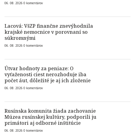
06. 08. 2026
0
komentárov
Lacová: VšZP finančne znevýhodnila
krajské nemocnice v porovnaní so
súkromnými
06. 08. 2026
0
komentárov
Útvar hodnoty za peniaze: O
vyťaženosti ciest nerozhoduje iba
počet áut, dôležité je aj ich zloženie
06. 08. 2026
0
komentárov
Rusínska komunita žiada zachovanie
Múzea rusínskej kultúry, podporili ju
primátori aj odborné inštitúcie
06. 08. 2026
0
komentárov