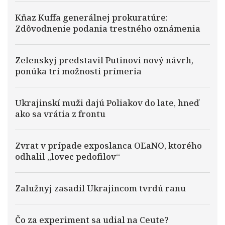
Kňaz Kuffa generálnej prokuratúre:
Zdôvodnenie podania trestného oznámenia
Zelenskyj predstavil Putinovi nový návrh,
ponúka tri možnosti prímeria
Ukrajinskí muži dajú Poliakov do late, hneď
ako sa vrátia z frontu
Zvrat v prípade exposlanca OĽaNO, ktorého
odhalil „lovec pedofilov“
Zalužnyj zasadil Ukrajincom tvrdú ranu
Čo za experiment sa udial na Ceute?