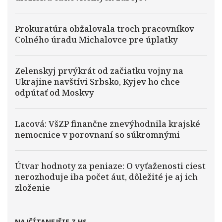
Prokuratúra obžalovala troch pracovníkov
Colného úradu Michalovce pre úplatky
Zelenskyj prvýkrát od začiatku vojny na
Ukrajine navštívi Srbsko, Kyjev ho chce
odpútať od Moskvy
Lacová: VšZP finančne znevýhodnila krajské
nemocnice v porovnaní so súkromnými
Útvar hodnoty za peniaze: O vyťaženosti ciest
nerozhoduje iba počet áut, dôležité je aj ich
zloženie
NAJČÍTANEJŠIE Z HS