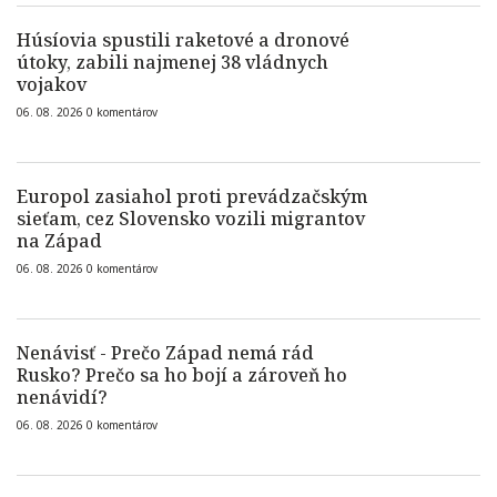
Húsíovia spustili raketové a dronové
útoky, zabili najmenej 38 vládnych
vojakov
06. 08. 2026
0
komentárov
Europol zasiahol proti prevádzačským
sieťam, cez Slovensko vozili migrantov
na Západ
06. 08. 2026
0
komentárov
Nenávisť - Prečo Západ nemá rád
Rusko? Prečo sa ho bojí a zároveň ho
nenávidí?
06. 08. 2026
0
komentárov