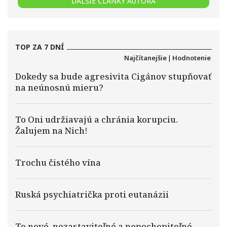
ĎALŠIE ČLÁNKY AUTORA
TOP ZA 7 DNÍ
Najčítanejšie
|
Hodnotenie
Dokedy sa bude agresivita Cigánov stupňovať
na neúnosnú mieru?
To Oni udržiavajú a chránia korupciu.
Žalujem na Nich!
Trochu čistého vína
Ruská psychiatrička proti eutanázii
To nové, nezastaviteľné a nepochopiteľné,