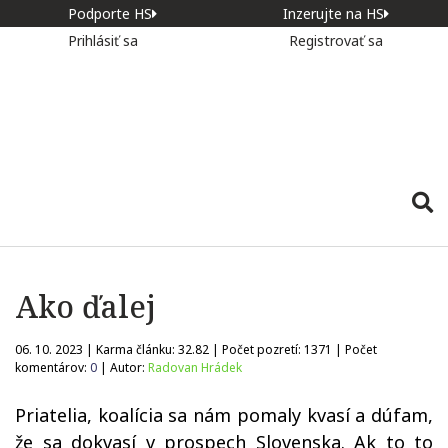
Podporte HS
Inzerujte na HS
Prihlásiť sa
Registrovať sa
Ako ďalej
06. 10. 2023 | Karma článku:
32.82
| Počet pozretí:
1371
| Počet
komentárov:
0
| Autor:
Radovan Hrádek
Priatelia, koalícia sa nám pomaly kvasí a dúfam,
že sa dokvasí v prospech Slovenska. Ak to to