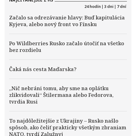
24 hodín
|
3 dni
|
7 dní
Začalo sa odrezávanie hlavy: Buď kapitulácia
Kyjeva, alebo nový front vo Fínsku
Po Wildberries Rusko začalo útočiť na všetko
bez rozdielu
Čaká nás cesta Maďarska?
„Nič nebráni tomu, aby sme na oplátku
zlikvidovali“ Štilermana alebo Fedorova,
tvrdia Rusi
To najdôležitejšie z Ukrajiny – Rusko našlo
spôsob, ako čeliť prakticky všetkým zbraniam
NATO, tvrdí Zalužnyj