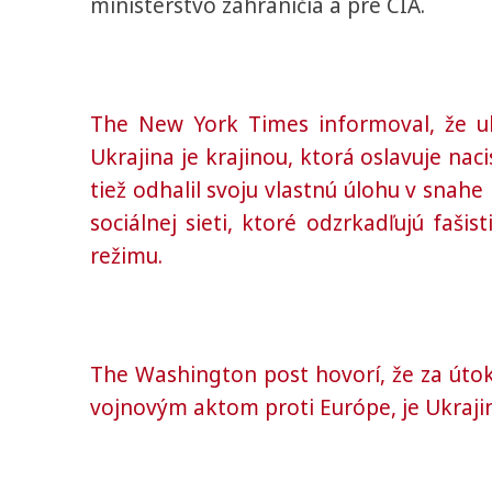
ministerstvo zahraničia a pre CIA.
The New York Times informoval, že uk
Ukrajina je krajinou, ktorá oslavuje nacis
tiež odhalil svoju vlastnú úlohu v snahe
sociálnej sieti, ktoré odzrkadľujú faši
režimu.
The Washington post hovorí, že za út
vojnovým aktom proti Európe, je Ukraji