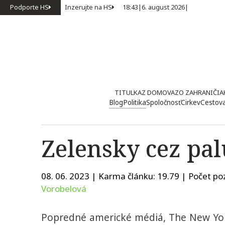
Podporte HS
Inzerujte na HS
18:43
|
6. august 2026
|
TITULKA
Z DOMOVA
ZO ZAHRANIČIA
Blog
Politika
Spoločnosť
Cirkev
Cestov
Zelensky cez pa
08. 06. 2023 | Karma článku:
19.79
| Počet poz
Vorobelová
Popredné americké médiá, The New Yo