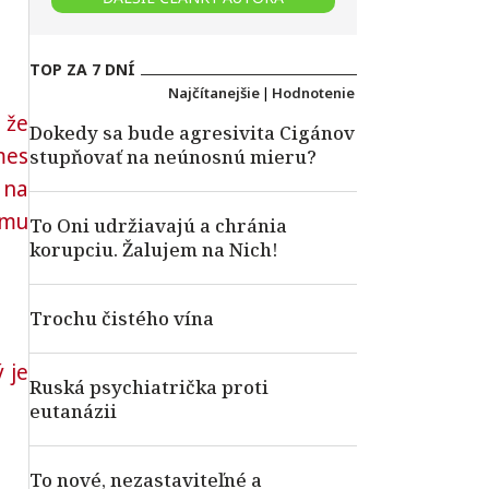
TOP ZA 7 DNÍ
Najčítanejšie
|
Hodnotenie
 že
Dokedy sa bude agresivita Cigánov
mes
stupňovať na neúnosnú mieru?
 na
ému
To Oni udržiavajú a chránia
korupciu. Žalujem na Nich!
Trochu čistého vína
 je
Ruská psychiatrička proti
eutanázii
To nové, nezastaviteľné a