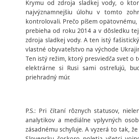
Krymu od zdroja sladkej vody, o ktor
najvýznamnejšiu úlohu v tomto zoh
kontrolovali. Prečo píšem opätovnému, 
prebieha od roku 2014 a v dôsledku tej
zdroja sladkej vody. A ten istý fašisti
vlastné obyvateľstvo na východe Ukrajin
Ten istý režim, ktorý presviedča svet o 
elektrárne si Rusi sami ostreľujú, bu
priehradný múr.
P.S.: Pri čítaní rôznych statusov, nie
analytikov a mediálne vplyvných oso
zásadnému schyľuje. A vyzerá to tak, že
Slovensku čoskoro poletia všetci vojno