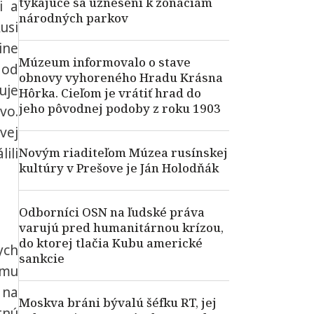
týkajúce sa uznesení k zonáciám
i a
národných parkov
usi
ine
Múzeum informovalo o stave
 od
obnovy vyhoreného Hradu Krásna
uje
Hôrka. Cieľom je vrátiť hrad do
jeho pôvodnej podoby z roku 1903
vo.
vej
ili
Novým riaditeľom Múzea rusínskej
kultúry v Prešove je Ján Holodňák
Odborníci OSN na ľudské práva
varujú pred humanitárnou krízou,
do ktorej tlačia Kubu americké
ych
sankcie
omu
 na
Moskva bráni bývalú šéfku RT, jej
tnú