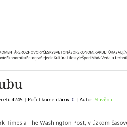
KOMENTÁRE
ROZHOVORY
ČESKY
SVETONÁZOR
EKONOMIKA
KULTÚRA
ZAUJÍ
anie
Ekonomika
Fotografie
Jedlo
Kultúra
Lifestyle
Šport
Móda
Veda a techni
lubu
retí:
4245
| Počet komentárov:
0
| Autor:
Slavěna
rk Times a The Washington Post, v úzkom časo