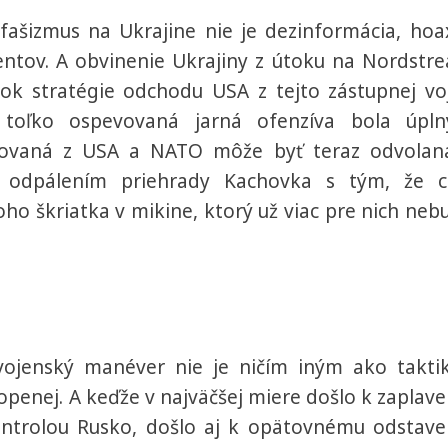
 fašizmus na Ukrajine nie je dezinformácia, hoa
entov. A obvinenie Ukrajiny z útoku na Nordstr
tok stratégie odchodu USA z tejto zástupnej vo
 toľko ospevovaná jarná ofenzíva bola úpl
rovaná z USA a NATO môže byť teraz odvolan
e odpálením priehrady Kachovka s tým, že c
ho škriatka v mikine, ktorý už viac pre nich neb
vojenský manéver nie je ničím iným ako takti
openej. A keďže v najväčšej miere došlo k zaplave
ontrolou Rusko, došlo aj k opätovnému odstave