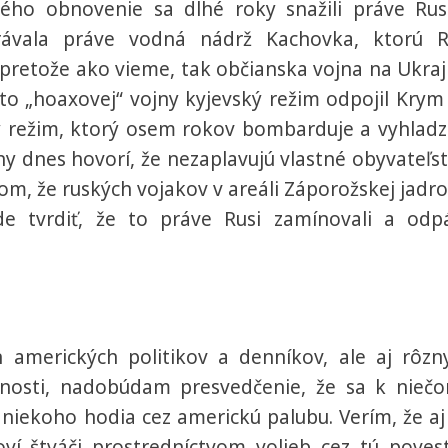
ého obnovenie sa dlhé roky snažili práve Rus
rávala práve vodná nádrž Kachovka, ktorú R
pretože ako vieme, tak občianska vojna na Ukraj
to „hoaxovej“ vojny kyjevský režim odpojil Krym
cký režim, ktorý osem rokov bombarduje a vyhladz
y dnes hovorí, že nezaplavujú vlastné obyvateľst
tom, že ruských vojakov v areáli Záporožskej jadro
de tvrdiť, že to práve Rusi zamínovali a odpál
len amerických politikov a denníkov, ale aj rôzn
bnosti, nadobúdam presvedčenie, že sa k nieč
 niekoho hodia cez americkú palubu. Verím, že aj
ví štváči
prostredníctvom volieb cez tú poves