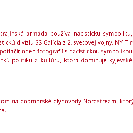
rajinská armáda používa nacistickú symboliku,
tickú divíziu SS Galícia z 2. svetovej vojny.
NY Ti
 potlačiť obeh fotografií s nacistickou symbolikou
stickú politiku a kultúru, ktorá dominuje kyjevsk
okom na podmorské plynovody Nordstream, ktorý
na.