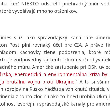
tu, keď NIEKTO odstrelil priehradný múr vod
 ktoré vyvolávajú mnoho otáznikov.
imes slúži ako spravodajský kanál pre ameri
on Post plní rovnaký účel pre CIA. A práve ti
 ohľadom Kachovky tiene podozrenia, ktoré m
to je zodpovedný za tento zločin voči obyvate
radného múru. Americké zastúpenie pri OSN uvied
rska, energetická a environmentálna kríza by 
u brutálnu vojnu proti Ukrajine.
“ A tu si všimn
ch zdrojov na Rusko hádžu za vzniknutú situáciu v
nenia z tohto zločinu ako to hneď urobila Ukraji
olnosti zverejnili spravodajské kanály pre ameri