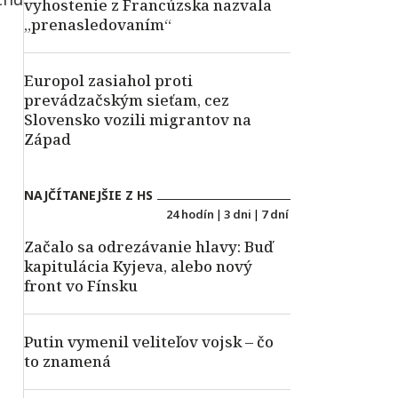
vyhostenie z Francúzska nazvala
„prenasledovaním“
Europol zasiahol proti
prevádzačským sieťam, cez
Slovensko vozili migrantov na
Západ
NAJČÍTANEJŠIE Z HS
24 hodín
|
3 dni
|
7 dní
Začalo sa odrezávanie hlavy: Buď
kapitulácia Kyjeva, alebo nový
front vo Fínsku
Putin vymenil veliteľov vojsk – čo
to znamená