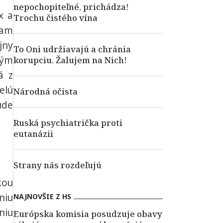
nepochopiteľné, prichádza!
x a
Trochu čistého vína
eam
jny
To Oni udržiavajú a chránia
ným
korupciu. Žalujem na Nich!
á z
elú
Národná očista
ude
Ruská psychiatrička proti
eutanázii
Strany nás rozdeľujú
kou
niu
NAJNOVŠIE Z HS
niu
Európska komisia posudzuje obavy