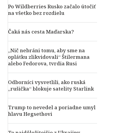
Po Wildberries Rusko začalo útočiť
na všetko bez rozdielu
Čaká nás cesta Maďarska?
„Nič nebráni tomu, aby sme na
oplátku zlikvidovali“ Štilermana
alebo Fedorova, tvrdia Rusi
Odborníci vysvetlili, ako ruská
„rušička“ blokuje satelity Starlink
Trump to nevedel a poriadne umyl
hlavu Hegsethovi
To najdôležitejšie z Ukrajiny –