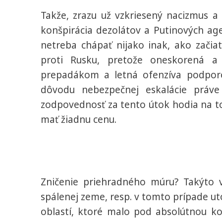
Takže, zrazu už vzkriesený nacizmus a
konšpirácia dezolátov a Putinových ag
netreba chápať nijako inak, ako začia
proti Rusku, pretože oneskorená a
prepadákom a letná ofenzíva podpo
dôvodu nebezpečnej eskalácie práv
zodpovednosť za tento útok hodia na to
mať žiadnu cenu.
Zničenie priehradného múru? Takýto 
spálenej zeme, resp. v tomto prípade ut
oblastí, ktoré malo pod absolútnou k