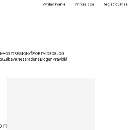
Vyhľadávanie
Prihlásiť sa
Registrovať sa
MAVOSTI
REGIÓNY
ŠPORT
VIDEO
BLOG
ka
Zábava
Nezaradené
Blogeri
Pravidlá
vom