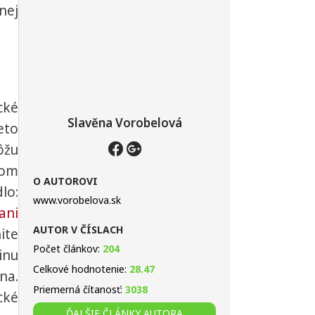
nej
cké
Slavěna Vorobelová
eto
ôžu
ľom
O AUTOROVI
lo:
www.vorobelova.sk
ani
AUTOR V ČÍSLACH
ite
Počet článkov:
204
inu
Celkové hodnotenie:
28.47
na.
Priemerná čítanosť:
3038
cké
ĎALŠIE ČLÁNKY AUTORA