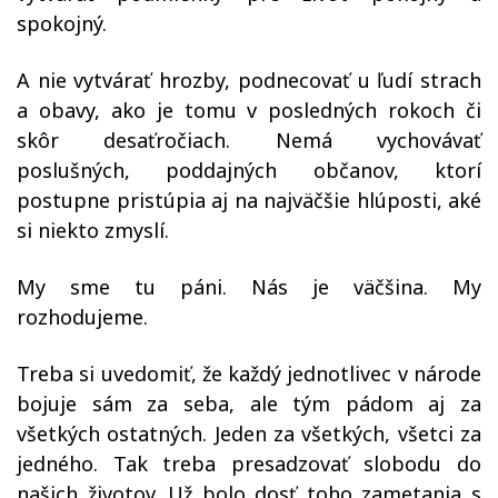
spokojný.
A nie vytvárať hrozby, podnecovať u ľudí strach
a obavy, ako je tomu v posledných rokoch či
skôr desaťročiach. Nemá vychovávať
poslušných, poddajných občanov, ktorí
postupne pristúpia aj na najväčšie hlúposti, aké
si niekto zmyslí.
My sme tu páni. Nás je väčšina. My
rozhodujeme.
Treba si uvedomiť, že každý jednotlivec v národe
bojuje sám za seba, ale tým pádom aj za
všetkých ostatných. Jeden za všetkých, všetci za
jedného. Tak treba presadzovať slobodu do
našich životov. Už bolo dosť toho zametania s