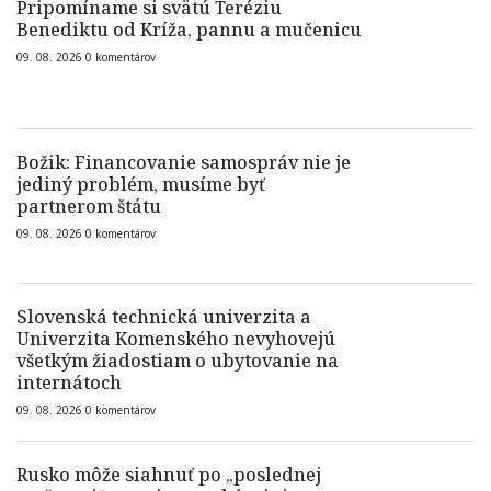
Pripomíname si svätú Teréziu
Benediktu od Kríža, pannu a mučenicu
09. 08. 2026
0
komentárov
Božik: Financovanie samospráv nie je
jediný problém, musíme byť
partnerom štátu
09. 08. 2026
0
komentárov
Slovenská technická univerzita a
Univerzita Komenského nevyhovejú
všetkým žiadostiam o ubytovanie na
internátoch
09. 08. 2026
0
komentárov
Rusko môže siahnuť po „poslednej