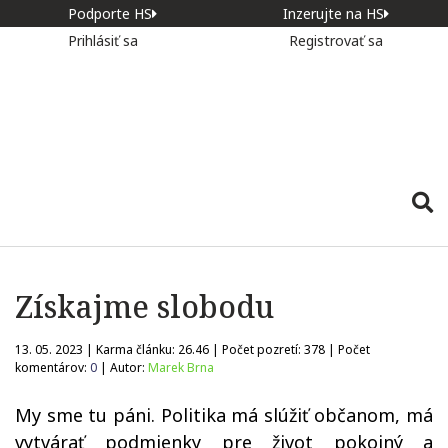
Podporte HS
Inzerujte na HS
Prihlásiť sa
Registrovať sa
Získajme slobodu
13. 05. 2023 | Karma článku:
26.46
| Počet pozretí:
378
| Počet
komentárov:
0
| Autor:
Marek Brna
My sme tu páni. Politika má slúžiť občanom, má
vytvárať podmienky pre život pokojný a