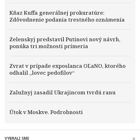
Kňaz Kuffa generálnej prokuratúre:
Zdôvodnenie podania trestného oznámenia
Zelenskyj predstavil Putinovi nový návrh,
ponúka tri možnosti prímeria
Zvrat v prípade exposlanca OĽaNO, ktorého
odhalil „lovec pedofilov“
Zalužnyj zasadil Ukrajincom tvrdú ranu
Útok v Moskve. Podrobnosti
VYBRALI SME