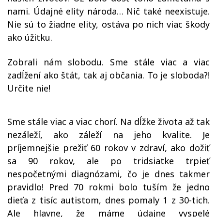
nami. Údajné elity národa… Nič také neexistuje.
Nie sú to žiadne elity, ostáva po nich viac škody
ako úžitku.
Zobrali nám slobodu. Sme stále viac a viac
zadĺžení ako štát, tak aj občania. To je sloboda?!
Určite nie!
Sme stále viac a viac chorí. Na dĺžke života až tak
nezáleží, ako záleží na jeho kvalite. Je
príjemnejšie prežiť 60 rokov v zdraví, ako dožiť
sa 90 rokov, ale po tridsiatke trpieť
nespočetnými diagnózami, čo je dnes takmer
pravidlo! Pred 70 rokmi bolo tuším že jedno
dieťa z tisíc autistom, dnes pomaly 1 z 30-tich.
Ale hlavne, že máme údajne vyspelé