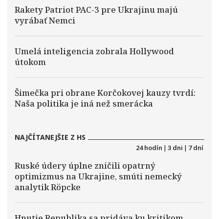
Rakety Patriot PAC-3 pre Ukrajinu majú
vyrábať Nemci
Umelá inteligencia zobrala Hollywood
útokom
Šimečka pri obrane Korčokovej kauzy tvrdí:
Naša politika je iná než smerácka
NAJČÍTANEJŠIE Z HS
24 hodín
|
3 dni
|
7 dní
Ruské údery úplne zničili opatrný
optimizmus na Ukrajine, smúti nemecký
analytik Röpcke
Hnutie Republika sa pridáva ku kritikom