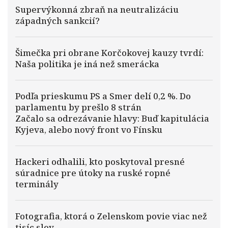
Supervýkonná zbraň na neutralizáciu
západných sankcií?
Šimečka pri obrane Korčokovej kauzy tvrdí:
Naša politika je iná než smerácka
Podľa prieskumu PS a Smer delí 0,2 %. Do
parlamentu by prešlo 8 strán
Začalo sa odrezávanie hlavy: Buď kapitulácia
Kyjeva, alebo nový front vo Fínsku
Hackeri odhalili, kto poskytoval presné
súradnice pre útoky na ruské ropné
terminály
Fotografia, ktorá o Zelenskom povie viac než
tisíc slov