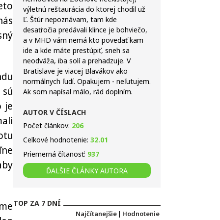
eto
výletnú reštaurácia do ktorej chodil už
nás
Ľ. Štúr nepoznávam, tam kde
desaťročia predávali klince je bohviečo,
sný
a v MHD vám nemá kto povedať kam
ide a kde máte prestúpiť, sneh sa
neodváža, iba solí a prehadzuje. V
Bratislave je viacej Blavákov ako
ndu
normálnych ľudí. Opakujem - neľutujem.
 sú
Ak som napísal málo, rád doplním.
 je
AUTOR V ČÍSLACH
ali
Počet článkov:
206
otu
Celkové hodnotenie:
32.01
ľne
Priemerná čítanosť:
937
aby
ĎALŠIE ČLÁNKY AUTORA
TOP ZA 7 DNÍ
eme
Najčítanejšie
|
Hodnotenie