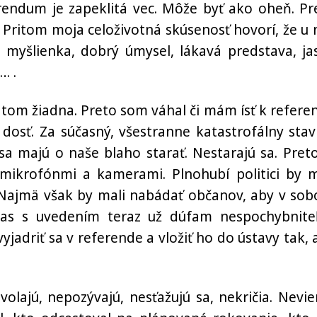
erendum je zapeklitá vec. Môže byť ako oheň. Pr
 Pritom moja celoživotná skúsenosť hovorí, že u 
á myšlienka, dobrý úmysel, lákavá predstava, ja
… .
tom žiadna. Preto som váhal či mám ísť k refere
 dosť. Za súčasný, všestranne katastrofálny stav
sa majú o naše blaho starať. Nestarajú sa. Preto
ikrofónmi a kamerami. Plnohubí politici by m
 Najmä však by mali nabádať občanov, aby v sob
súhlas s uvedením teraz už dúfam nespochybnite
adriť sa v referende a vložiť ho do ústavy tak, 
evolajú, nepozývajú, nesťažujú sa, nekričia. Nevi