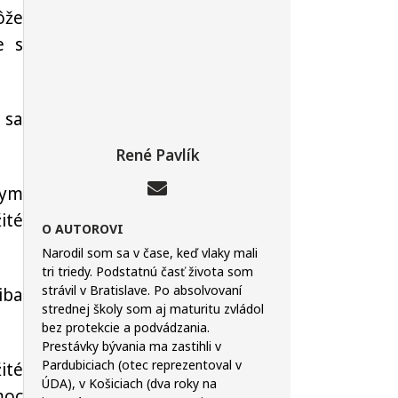
ôže
e s
 sa
René Pavlík
nym
ité
O AUTOROVI
Narodil som sa v čase, keď vlaky mali
tri triedy. Podstatnú časť života som
strávil v Bratislave. Po absolvovaní
 iba
strednej školy som aj maturitu zvládol
bez protekcie a podvádzania.
Prestávky bývania ma zastihli v
Pardubiciach (otec reprezentoval v
ité
ÚDA), v Košiciach (dva roky na
moc