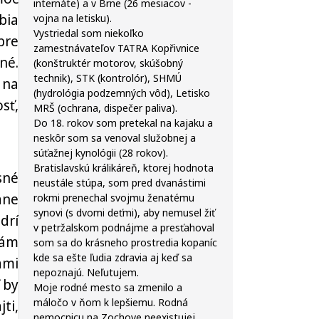
internáte) a v Brne (26 mesiacov -
bia
vojna na letisku).
Vystriedal som niekoľko
bre
zamestnávateľov TATRA Kopřivnice
né.
(konštruktér motorov, skúšobný
technik), STK (kontrolór), SHMÚ
 na
(hydrológia podzemných vôd), Letisko
sť,
MRŠ (ochrana, dispečer paliva).
Do 18. rokov som pretekal na kajaku a
neskôr som sa venoval služobnej a
súťažnej kynológii (28 rokov).
Bratislavskú králikáreň, ktorej hodnota
sné
neustále stúpa, som pred dvanástimi
ane
rokmi prenechal svojmu ženatému
synovi (s dvomi deťmi), aby nemusel žiť
drí
v petržalskom podnájme a presťahoval
nám
som sa do krásneho prostredia kopaníc
kde sa ešte ľudia zdravia aj keď sa
ami
nepoznajú. Neľutujem.
 by
Moje rodné mesto sa zmenilo a
máločo v ňom k lepšiemu. Rodná
jti,
nemocnicu na Zochove neexistujej,