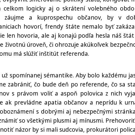
 celkom logicky aj o skrátení volebného obdo
v záujme a kuprospechu občanov, by v do
iciach hovorí, frendy štáte nemalo byť zakáza
e len hovoria, ale aj konajú podľa hesla náš štát
e životnú úroveň, či ohrozuje akúkoľvek bezpečno
mu má slúžiť inštitút referenda.
 v už spomínanej sémantike. Aby bolo každému ja
e zabrániť, čo bude deň po referende, čo sa st
nov s právom voliť a aspoň polovica z nich vyja
ne ak prevládne apatia občanov a neprídu k ur
 oboznámení s dobrými aj nebezpečnými stránk
známiť so všetkými plusmi aj mínusmi. Prehovoriť
dnotiť názor by si mali sudcovia, prokurátori polica