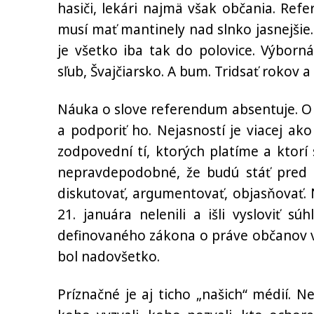
hasiči, lekári najmä však občania. Ref
musí mať mantinely nad slnko jasnejšie.
je všetko iba tak do polovice. Výborn
sľub, Švajčiarsko. A bum. Tridsať rokov a 
Náuka o slove referendum absentuje. O 
a podporiť ho. Nejasností je viacej ako
zodpovední tí, ktorých platíme a ktorí 
nepravdepodobné, že budú stáť pred m
diskutovať, argumentovať, objasňovať.
21. januára nelenili a išli vysloviť 
definovaného zákona o práve občanov vyj
bol nadovšetko.
Príznačné je aj ticho „našich“ médií. N