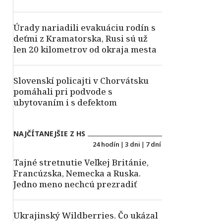
Úrady nariadili evakuáciu rodín s
deťmi z Kramatorska, Rusi sú už
len 20 kilometrov od okraja mesta
Slovenskí policajti v Chorvátsku
pomáhali pri podvode s
ubytovaním i s defektom
NAJČÍTANEJŠIE Z HS
24 hodín
|
3 dni
|
7 dní
Tajné stretnutie Veľkej Británie,
Francúzska, Nemecka a Ruska.
Jedno meno nechcú prezradiť
Ukrajinský Wildberries. Čo ukázal