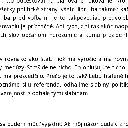
el, kto odcestoval na plánované rokovanie, kto 
etky politické strany, všetci lídri, ba takmer ka
ili iba pred voľbami. Je to takpovediac predvole
sovaniu je príznačné. Ani ryba, ani rak skôr naop
ných slov občanom nerozumie a komu prezident
v rovnako ako štát. Tiež má výročie a má rovn
 medúzy. Strašidelné ticho. To ohlušujúce ticho
ú ma presvedčilo. Prečo je to tak? Lebo trafené h
oznáme silu referenda, odhalíme slabiny politik
verejnosti s odhalenými slabinami.
e sa budem môcť vyjadriť. Ak môj názor bude v zh