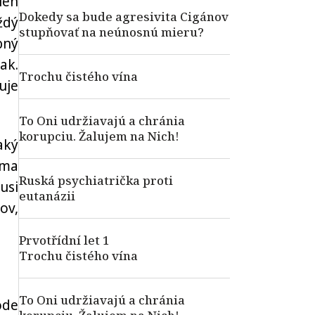
len
Dokedy sa bude agresivita Cigánov
ždý
stupňovať na neúnosnú mieru?
bný
ak.
Trochu čistého vína
uje
To Oni udržiavajú a chránia
korupciu. Žalujem na Nich!
aký
 ma
Ruská psychiatrička proti
usi
eutanázii
ov,
Prvotřídní let 1
Trochu čistého vína
To Oni udržiavajú a chránia
ode