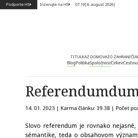
Podporte HS
Inzerujte na HS
07:19
|
6. august 2026
|
TITULKA
Z DOMOVA
ZO ZAHRANIČIA
Blog
Politika
Spoločnosť
Cirkev
Cestov
Referendumdu
14. 01. 2023 | Karma článku:
39.38
| Počet poz
Slovo referendum je rovnako nejasné,
sémantike, teda o obsahovom význame