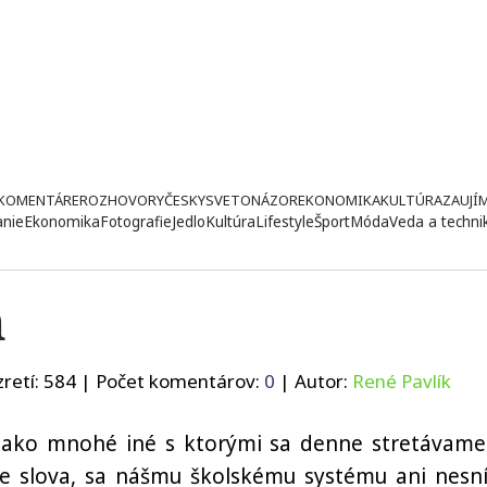
KOMENTÁRE
ROZHOVORY
ČESKY
SVETONÁZOR
EKONOMIKA
KULTÚRA
ZAUJÍ
anie
Ekonomika
Fotografie
Jedlo
Kultúra
Lifestyle
Šport
Móda
Veda a techni
m
retí:
584
| Počet komentárov:
0
| Autor:
René Pavlík
 ako mnohé iné s ktorými sa denne stretávame
 slova, sa nášmu školskému systému ani nesní