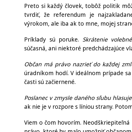
Preto si každý človek, tobôž politik 
tvrdiť, že referendum je najzakladan
výrokom, ale iba ak to mne, mojej stran
Príklady sú poruke.
Skrátenie volebn
súčasná, ani niektoré predchádzajúce vl
Občan má právo nazrieť do každej zml
úradníkom hodí. V ideálnom prípade sa
časti sú začiernené.
Poslanec v zmysle daného sľubu hlasuj
ak nie je v rozpore s líniou strany. Poto
Viem o čom hovorím. Neodškriepiteľná p
právo, ktoré by malo umožniť občanom, 