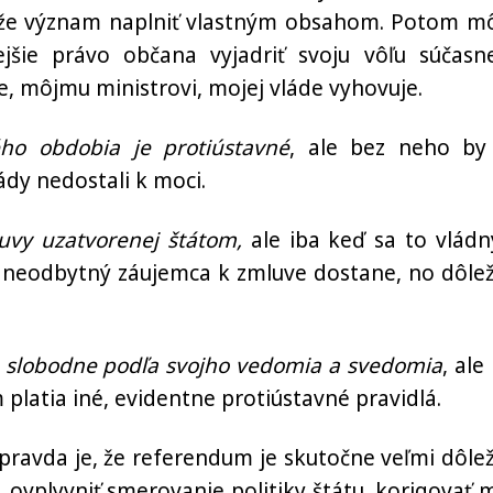
môže význam naplniť vlastným obsahom. Potom m
ejšie právo občana vyjadriť svoju vôľu súčasn
e, môjmu ministrovi, mojej vláde vyhovuje.
ého obdobia je protiústavné
, ale bez neho by
ády nedostali k moci.
uvy uzatvorenej štátom,
ale iba keď sa to vlád
 neodbytný záujemca k zmluve dostane, no dôlež
e slobodne podľa svojho vedomia a svedomia
, ale
m platia iné, evidentne protiústavné pravidlá.
ravda je, že referendum je skutočne veľmi dôlež
ovplyvniť smerovanie politiky štátu, korigovať 