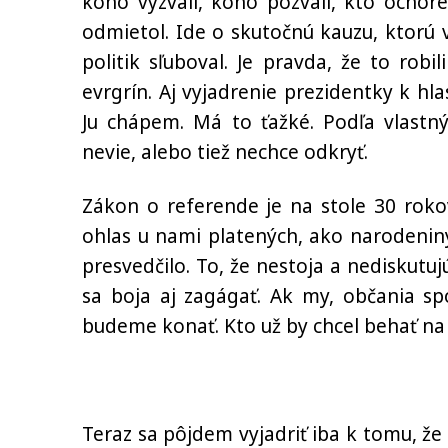
koho vyzvali, koho pozvali, kto ochor
odmietol. Ide o skutočnú kauzu, ktorú vš
politik sľuboval. Je pravda, že to rob
evrgrín. Aj vyjadrenie prezidentky k hla
Ju chápem. Má to ťažké. Podľa vlast
nevie, alebo tiež nechce odkryť.
Zákon o referende je na stole 30 roko
ohlas u nami platených, ako narodeniny
presvedčilo. To, že nestoja a nediskutuj
sa boja aj zagágať. Ak my, občania sp
budeme konať. Kto už by chcel behať na 
Teraz sa pôjdem vyjadriť iba k tomu, ž