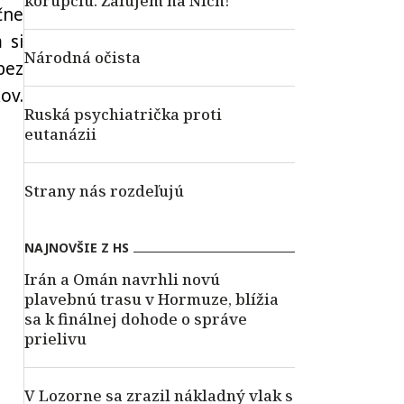
korupciu. Žalujem na Nich!
čne
 si
Národná očista
bez
ov.
Ruská psychiatrička proti
eutanázii
Strany nás rozdeľujú
NAJNOVŠIE Z HS
Irán a Omán navrhli novú
plavebnú trasu v Hormuze, blížia
sa k finálnej dohode o správe
prielivu
V Lozorne sa zrazil nákladný vlak s