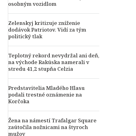
osobným vozidlom
Zelenskyj kritizuje zníženie
dodávok Patriotov. Vidí za tým
politický tlak
Teplotný rekord nevydržal ani deň,
na východe Rakúska namerali v
stredu 41,2 stupňa Celzia
Predstavitelia Mladého Hlasu
podali trestné oznámenie na
Korčoka
Žena na námestí Trafalgar Square
zaútočila nožnicami na štyroch
mužov