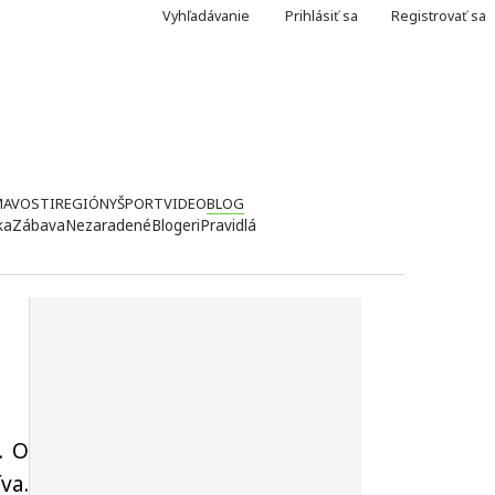
Vyhľadávanie
Prihlásiť sa
Registrovať sa
MAVOSTI
REGIÓNY
ŠPORT
VIDEO
BLOG
ka
Zábava
Nezaradené
Blogeri
Pravidlá
. O
va.