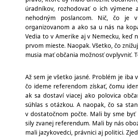
úradníkov, rozhodovať o ich výmene a
nehodným poslancom. Nič, čo je 
organizovanom a ako sa u nás na kopan
Vedia to v Amerike aj v Nemecku, keď ni
prvom mieste. Naopak. Všetko, čo znižuj
musia mať občania možnosť ovplyvniť. To
Až sem je všetko jasné. Problém je iba
čo ideme referendom získať, čomu idem
ak sa dostaví viacej ako polovica obča
súhlas s otázkou. A naopak, čo sa sta
v dostatočnom počte. Mali by sme byť
sily zvanej referendum. Mali by nás obo
mali jazykovedci, právnici aj politici. Zje