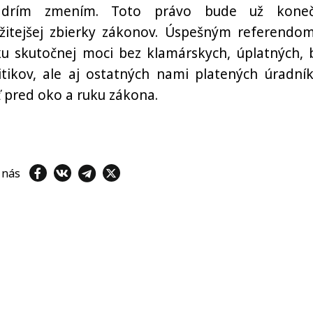
jadrím zmením. Toto právo bude už kone
žitejšej zbierky zákonov. Úspešným referendom
u skutočnej moci bez klamárskych, úplatných, 
tikov, ale aj ostatných nami platených úradník
ť pred oko a ruku zákona.
e nás