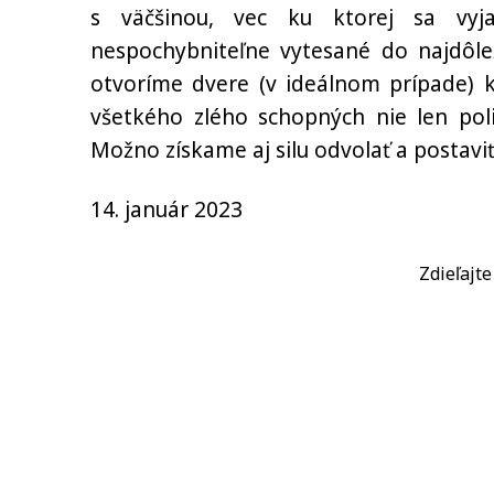
s väčšinou, vec ku ktorej sa vy
nespochybniteľne vytesané do najdôle
otvoríme dvere (v ideálnom prípade) k
všetkého zlého schopných nie len poli
Možno získame aj silu odvolať a postavi
14. január 2023
Zdieľajt