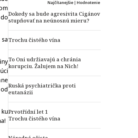
Najčítanejšie
|
Hodnotenie
kom
Dokedy sa bude agresivita Cigánov
 do
stupňovať na neúnosnú mieru?
 sa
Trochu čistého vína
To Oni udržiavajú a chránia
iny
korupciu. Žalujem na Nich!
úci
ane
Ruská psychiatrička proti
 od
eutanázii
 ku
Prvotřídní let 1
Trochu čistého vína
a!
Národná očista