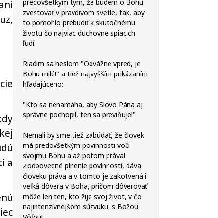
predovšetkým tým, že budem o Bohu
ani
zvestovať v pravdivom svetle, tak, aby
uz,
to pomohlo prebudiť k skutočnému
životu čo najviac duchovne spiacich
ľudí.
Riadim sa heslom "Odvážne vpred, je
Bohu milé!" a tiež najvyšším prikázaním
cie
hľadajúceho:
"Kto sa nenamáha, aby Slovo Pána aj
správne pochopil, ten sa previňuje!"
kdy
kej
Nemali by sme tiež zabúdať, že človek
má predovšetkým povinnosti voči
udú
svojmu Bohu a až potom práva!
i a
Zodpovedné plnenie povinností, dáva
človeku práva a v tomto je zakotvená i
veľká dôvera v Boha, pričom dôverovať
enú
môže len ten, kto žije svoj život, v čo
najintenzívnejšom súzvuku, s Božou
iec
Vôľou!