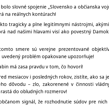
 bolo slovné spojenie „Slovensko a občianska voj
á na reálnych kontúrach!
kto tragicky a plne legitímnymi nástrojmi, akými
torá nad našimi hlavami visí ako povestný Damok
tomto smere sú verejne prezentované objektí
 na uvedený problém opakovane upozorňuje!
rabin má zasa pravdu v tom, čo hovorí!
ed mesiacov i posledných rokov, zistíte, ako sa j
ého dôvodu – zlo, zakorenené v činnosti vládn
narastá do obludných rozmerov!
 občanom signál, že rozhodnutie súdov pre nich 