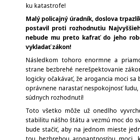
ku katastrofe!
Malý policajný úradník, doslova trpazlí
postavil proti rozhodnutiu Najvyšši
nebude mu preto kafrať do jeho robo
vykladať zákon!
Následkom tohoro enormne a priamo
strane bezbrehé nerešpektovanie zákon
logicky očakávať, že arogancia moci sa
oprávnene narastať nespokojnosť ľudu
súdnych rozhodnutí!
Toto všetko môže už onedlho vyvrchol
stabilitu nášho štátu a vezmú moc do s
bude stačiť, aby na jednom mieste jed
tou bezbrehou arogantnosťou moci,