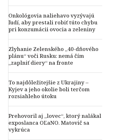
Onkológovia naliehavo vyzývajú
ľudí, aby prestali robiť túto chybu
pri konzumácii ovocia a zeleniny
Zlyhanie Zelenského „40-dňového
plánu“ voči Rusku: nemá čím
„zaplniť diery“ na fronte
To najdôležitejšie z Ukrajiny –
Kyjev a jeho okolie boli terčom
rozsiahleho útoku
Prehovoril aj „lovec“, ktorý nalákal
exposlanca OĽaNO. Matovič sa
vykrúca