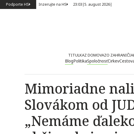
Podporte HS
Inzerujte na HS
23:03
|
5. august 2026
|
TITULKA
Z DOMOVA
ZO ZAHRANIČIA
Blog
Politika
Spoločnosť
Cirkev
Cestov
Mimoriadne nal
Slovákom od JUD
„Nemáme ďaleko 