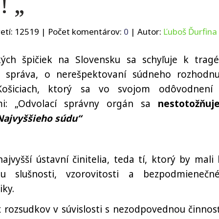
! „
etí:
12519
| Počet komentárov:
0
| Autor:
Ľuboš Ďurfina
ých špičiek na Slovensku sa schyľuje k tragéd
 správa, o nerešpektovaní súdneho rozhodnu
ošiciach, ktorý sa vo svojom odôvodnení
ami: „Odvolací správny orgán sa
nestotožňu
Najvyššieho súdu“
vyšší ústavní činitelia, teda tí, ktorý by mali 
 slušnosti, vzorovitosti a bezpodmienečn
iky.
 rozsudkov v súvislosti s nezodpovednou činnos