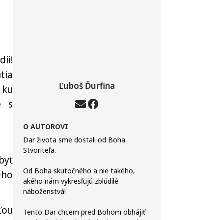
ii!
tia
Ľuboš Ďurfina
 ku
je
s
O AUTOROVI
Dar života sme dostali od Boha
Stvoriteľa.
byť
Od Boha skutočného a nie takého,
ého
akého nám vykresľujú zblúdilé
náboženstvá!
ťou
Tento Dar chcem pred Bohom obhájiť