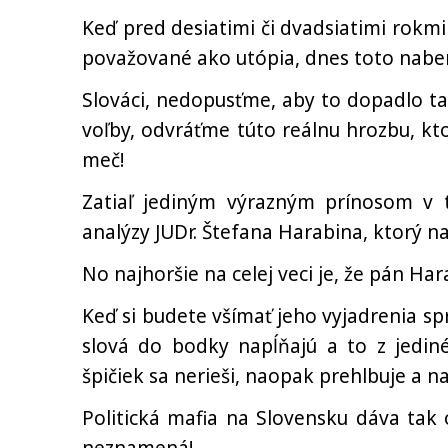
Keď pred desiatimi či dvadsiatimi rokmi
považované ako utópia, dnes toto naber
Slováci, nedopusťme, aby to dopadlo ta
voľby, odvráťme túto reálnu hrozbu, k
meč!
Zatiaľ jediným výrazným prínosom v 
analýzy JUDr. Štefana Harabina, ktorý
No najhoršie na celej veci je, že pán Ha
Keď si budete všímať jeho vyjadrenia spr
slová do bodky napĺňajú a to z jedin
špičiek sa nerieši, naopak prehlbuje a 
Politická mafia na Slovensku dáva tak