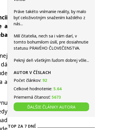
Práve takéto vnímanie reality, by malo
cii
byť celoživotným snažením každého z
nás...
e a
eba
Milí čitatelia, nech sa i vám darí, v
tomto bohumilom úsilí, pre dosiahnutie
statusu PRAVÉHO ČLOVEČENSTVA.
nej
Pekný deň všetkým ľuďom dobrej vôle...
 dá
ude
AUTOR V ČÍSLACH
Počet článkov:
92
a a
Celkové hodnotenie:
5.64
Priemerná čítanosť:
5673
vnu
ĎALŠIE ČLÁNKY AUTORA
edy
nad
TOP ZA 7 DNÍ
ude