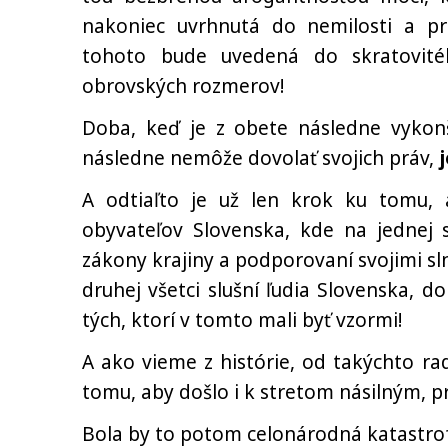
nakoniec uvrhnutá do nemilosti a pr
tohoto bude uvedená do skratovité
obrovských rozmerov!
Doba, keď je z obete následne vykonš
následne nemôže dovolať svojich práv,
j
A odtiaľto je už len krok ku tomu, 
obyvateľov Slovenska, kde na jednej str
zákony krajiny a podporovaní svojimi sl
druhej všetci slušní ľudia Slovenska, 
tých, ktorí v tomto mali byť vzormi!
A ako vieme z histórie, od takýchto ra
tomu, aby došlo i k stretom násilným, pr
Bola by to potom celonárodná katastrof