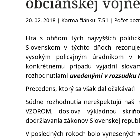
občianskej vojne
20. 02. 2018 | Karma článku:
7.51
| Počet pozr
Hra s ohňom tých najvyšších politick
Slovenskom v týchto dňoch rezonuje
vysokým policajným úradníkom v K
konkrétnemu prípadu vyjadril slov
rozhodnutiami
uvedenými v rozsudku 
Precedens, ktorý sa však dal očakávať!
Súdne rozhodnutia nerešpektujú naši naj
VZOROM, doslova výkladnou skriňou
dodržiavania zákonov Slovenskej republ
V posledných rokoch bolo vynesených x