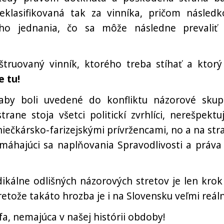
eklasifikovaná tak za vinníka, pričom násled
ho jednania, čo sa môže následne prevaliť
truovaný vinník, ktorého treba stíhať a ktorý
e tu!
aby boli uvedené do konfliktu názorové skup
ane stoja všetci politickí zvrhlíci, nerešpektuj
niečkársko-farizejskými prívržencami, no a na str
domáhajúci sa naplňovania Spravodlivosti a práva
dikálne odlišných názorových stretov je len krok
etože takáto hrozba je i na Slovensku veľmi reáln
a, nemajúca v našej histórii obdoby!