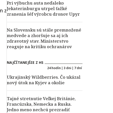
Pri výbuchu auta neďaleko
Jekaterinburgu utrpel ťažké
n z
zranenia šéf výrobcu dronov Upyr
Na Slovensku sú stále premnožené
medvede a zhoršuje sa aj ich
zdravotný stav. Ministerstvo
reaguje na kritiku ochranárov
NAJČÍTANEJŠIE Z HS
24 hodín
|
3 dni
|
7 dní
Ukrajinský Wildberries. Čo ukázal
nový útok na Kyjev a okolie
Tajné stretnutie Veľkej Británie,
Francúzska, Nemecka a Ruska.
Jedno meno nechcú prezradiť