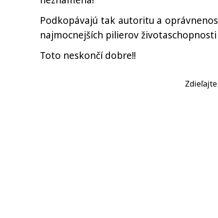
neznamená!
Podkopávajú tak autoritu a oprávnenosť
najmocnejších pilierov životaschopnost
Toto neskončí dobre!!
Zdieľajt