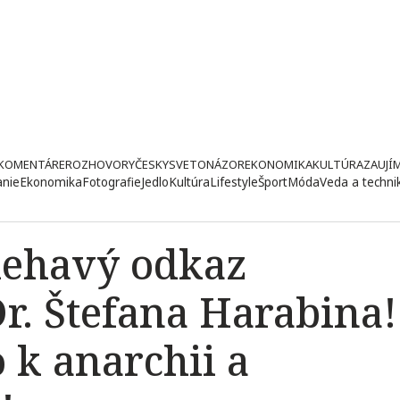
KOMENTÁRE
ROZHOVORY
ČESKY
SVETONÁZOR
EKONOMIKA
KULTÚRA
ZAUJÍ
anie
Ekonomika
Fotografie
Jedlo
Kultúra
Lifestyle
Šport
Móda
Veda a techni
iehavý odkaz
r. Štefana Harabina!
k anarchii a