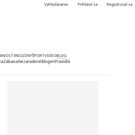
Vyhľadávanie
Prihlásiť sa
Registrovať sa
MAVOSTI
REGIÓNY
ŠPORT
VIDEO
BLOG
ka
Zábava
Nezaradené
Blogeri
Pravidlá