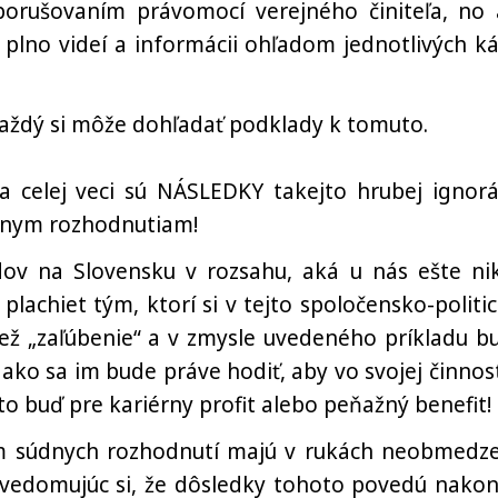
s porušovaním právomocí verejného činiteľa, no 
 plno videí a informácii ohľadom jednotlivých ká
každý si môže dohľadať podklady k tomuto.
na celej veci sú NÁSLEDKY takejto hrubej ignorá
údnym rozhodnutiam!
dov na Slovensku v rozsahu, aká u nás ešte ni
lachiet tým, ktorí si v tejto spoločensko-politic
tiež „zaľúbenie“ a v zmysle uvedeného príkladu b
ako sa im bude práve hodiť, aby vo svojej činnost
 to buď pre kariérny profit alebo peňažný benefit!
ním súdnych rozhodnutí majú v rukách neobmedz
euvedomujúc si, že dôsledky tohoto povedú nakon