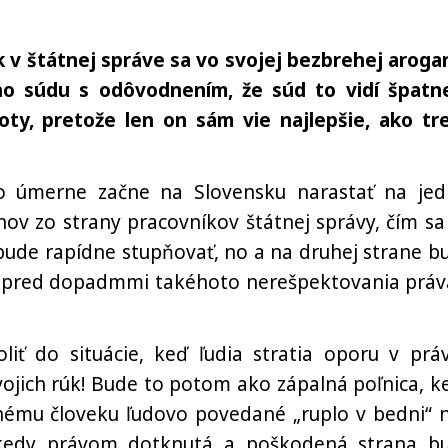
k v štátnej správe sa vo svojej bezbrehej arogan
eho súdu s odôvodnením, že súd to vidí špatn
ty, pretože len on sám vie najlepšie, ako tr
 úmerne začne na Slovensku narastať na jed
ov zo strany pracovníkov štátnej správy, čím sa
 bude rapídne stupňovať, no a na druhej strane b
, pred dopadmmi takéhoto nerešpektovania práv
iť do situácie, keď ľudia stratia oporu v prá
vojich rúk! Bude to potom ako zápalná poľnica, k
nému človeku ľudovo povedané „ruplo v bedni“ 
 kedy právom dotknutá a poškodená strana b