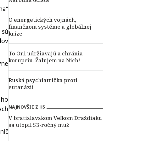
na“
O energetických vojnách,
finančnom systéme a globálnej
 sú
kríze
lov
To Oni udržiavajú a chránia
korupciu. Žalujem na Nich!
vne
Ruská psychiatrička proti
eutanázii
eho
NAJNOVŠIE Z HS
ych
V bratislavskom Veľkom Draždiaku
sa utopil 53-ročný muž
nič