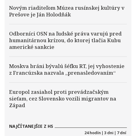
Novým riaditeľom Múzea rusínskej kultúry v
Prešove je Ján Holodňák
Odborníci OSN na ľudské práva varujú pred
humanitárnou krízou, do ktorej tlačia Kubu
americké sankcie
Moskva bráni bývalú šéfku RT, jej vyhostenie
z Francúzska nazvala „prenasledovaním“
Europol zasiahol proti prevádzačským
sieťam, cez Slovensko vozili migrantov na
Západ
NAJČÍTANEJŠIE Z HS
24 hodín
|
3 dni
|
7 dní