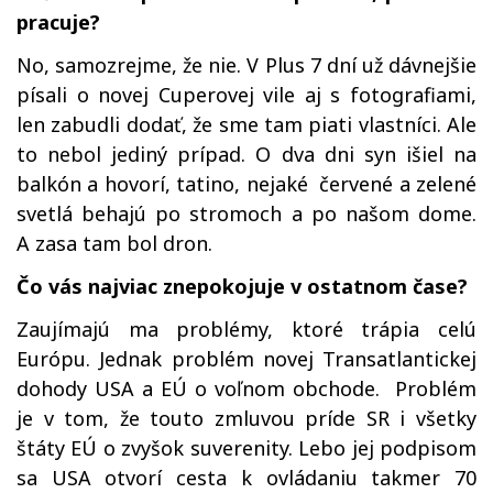
pracuje?
No, samozrejme, že nie. V Plus 7 dní už dávnejšie
písali o novej Cuperovej vile aj s fotografiami,
len zabudli dodať, že sme tam piati vlastníci. Ale
to nebol jediný prípad. O dva dni syn išiel na
balkón a hovorí, tatino, nejaké červené a zelené
svetlá behajú po stromoch a po našom dome.
A zasa tam bol dron.
Čo vás najviac znepokojuje v ostatnom čase?
Zaujímajú ma problémy, ktoré trápia celú
Európu. Jednak problém novej Transatlantickej
dohody USA a EÚ o voľnom obchode. Problém
je v tom, že touto zmluvou príde SR i všetky
štáty EÚ o zvyšok suverenity. Lebo jej podpisom
sa USA otvorí cesta k ovládaniu takmer 70