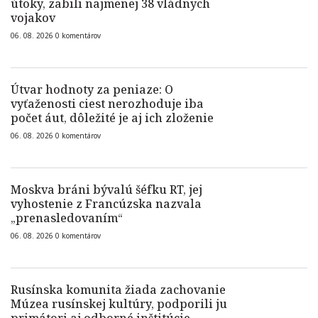
útoky, zabili najmenej 38 vládnych
vojakov
06. 08. 2026
0
komentárov
Útvar hodnoty za peniaze: O
vyťaženosti ciest nerozhoduje iba
počet áut, dôležité je aj ich zloženie
06. 08. 2026
0
komentárov
Moskva bráni bývalú šéfku RT, jej
vyhostenie z Francúzska nazvala
„prenasledovaním“
06. 08. 2026
0
komentárov
Rusínska komunita žiada zachovanie
Múzea rusínskej kultúry, podporili ju