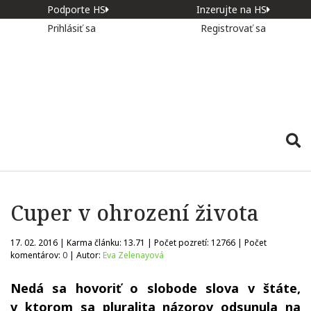
Podporte HS
Inzerujte na HS
Prihlásiť sa
Registrovať sa
Cuper v ohrození života
17. 02. 2016 | Karma článku:
13.71
| Počet pozretí:
12766
| Počet
komentárov:
0
| Autor:
Eva Zelenayová
Nedá sa hovoriť o slobode slova v štáte,
v ktorom sa pluralita názorov odsunula na