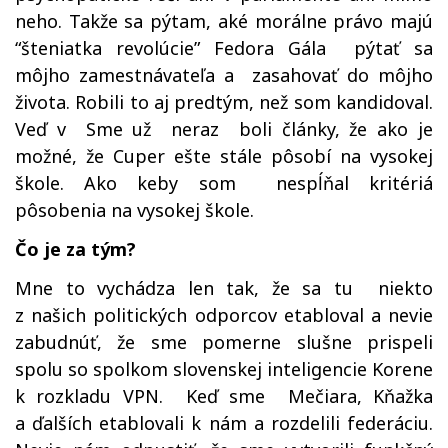
neho. Takže sa pýtam, aké morálne právo majú
“šteniatka revolúcie” Fedora Gála pýtať sa
môjho zamestnávateľa a zasahovať do môjho
života. Robili to aj predtým, než som kandidoval.
Veď v Sme už neraz boli články, že ako je
možné, že Cuper ešte stále pôsobí na vysokej
škole. Ako keby som nespĺňal kritériá
pôsobenia na vysokej škole.
Čo je za tým?
Mne to vychádza len tak, že sa tu niekto
z našich politických odporcov etabloval a nevie
zabudnúť, že sme pomerne slušne prispeli
spolu so spolkom slovenskej inteligencie Korene
k rozkladu VPN. Keď sme Mečiara, Kňažka
a ďalších etablovali k nám a rozdelili federáciu.