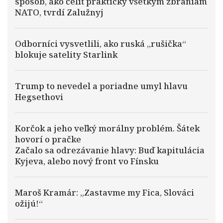
spôsob, ako čeliť prakticky všetkým zbraniam
NATO, tvrdí Zalužnyj
Odborníci vysvetlili, ako ruská „rušička“
blokuje satelity Starlink
Trump to nevedel a poriadne umyl hlavu
Hegsethovi
Korčok a jeho veľký morálny problém. Šátek
hovorí o pračke
Začalo sa odrezávanie hlavy: Buď kapitulácia
Kyjeva, alebo nový front vo Fínsku
Maroš Kramár: „Zastavme my Fica, Slováci
ožijú!“