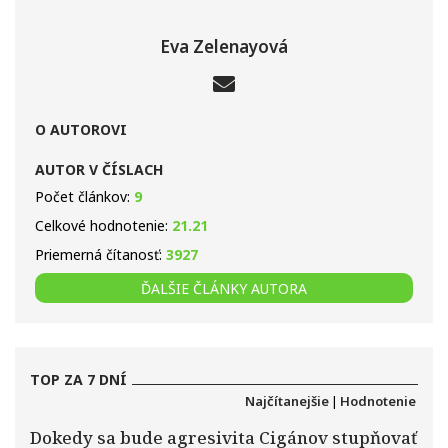
Eva Zelenayová
O AUTOROVI
AUTOR V ČÍSLACH
Počet článkov:
9
Celkové hodnotenie:
21.21
Priemerná čítanosť:
3927
ĎALŠIE ČLÁNKY AUTORA
TOP ZA 7 DNÍ
Najčítanejšie
|
Hodnotenie
Dokedy sa bude agresivita Cigánov stupňovať