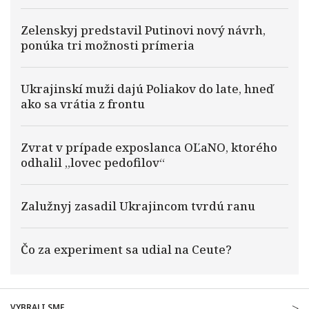
Zelenskyj predstavil Putinovi nový návrh,
ponúka tri možnosti prímeria
Ukrajinskí muži dajú Poliakov do late, hneď
ako sa vrátia z frontu
Zvrat v prípade exposlanca OĽaNO, ktorého
odhalil „lovec pedofilov“
Zalužnyj zasadil Ukrajincom tvrdú ranu
Čo za experiment sa udial na Ceute?
VYBRALI SME