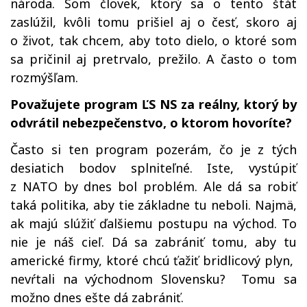
národa. Som človek, ktorý sa o tento štát
zaslúžil, kvôli tomu prišiel aj o česť, skoro aj
o život, tak chcem, aby toto dielo, o ktoré som
sa pričinil aj pretrvalo, prežilo. A často o tom
rozmýšľam.
Považujete program ĽS NS za reálny, ktorý by
odvrátil nebezpečenstvo, o ktorom hovoríte?
Často si ten program pozerám, čo je z tých
desiatich bodov splniteľné. Iste, vystúpiť
z NATO by dnes bol problém. Ale dá sa robiť
taká politika, aby tie základne tu neboli. Najmä,
ak majú slúžiť ďalšiemu postupu na východ. To
nie je náš cieľ. Dá sa zabrániť tomu, aby tu
americké firmy, ktoré chcú ťažiť bridlicový plyn,
nevŕtali na východnom Slovensku? Tomu sa
možno dnes ešte dá zabrániť.