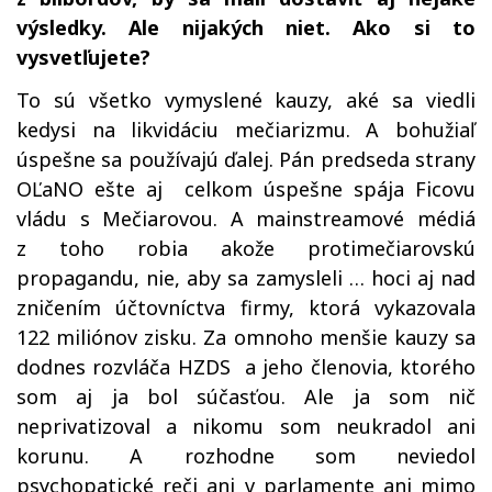
výsledky. Ale nijakých niet. Ako si to
vysvetľujete?
To sú všetko vymyslené kauzy, aké sa viedli
kedysi na likvidáciu mečiarizmu. A bohužiaľ
úspešne sa používajú ďalej. Pán predseda strany
OĽaNO ešte aj celkom úspešne spája Ficovu
vládu s Mečiarovou. A mainstreamové médiá
z toho robia akože protimečiarovskú
propagandu, nie, aby sa zamysleli … hoci aj nad
zničením účtovníctva firmy, ktorá vykazovala
122 miliónov zisku. Za omnoho menšie kauzy sa
dodnes rozvláča HZDS a jeho členovia, ktorého
som aj ja bol súčasťou. Ale ja som nič
neprivatizoval a nikomu som neukradol ani
korunu. A rozhodne som neviedol
psychopatické reči ani v parlamente ani mimo