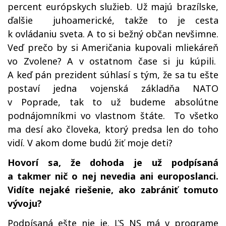
percent európskych služieb. Už majú brazílske,
ďalšie juhoamerické, takže to je cesta
k ovládaniu sveta. A to si bežný občan nevšimne.
Veď prečo by si Američania kupovali mliekáreň
vo Zvolene? A v ostatnom čase si ju kúpili.
A keď pán prezident súhlasí s tým, že sa tu ešte
postaví jedna vojenská základňa NATO
v Poprade, tak to už budeme absolútne
podnájomníkmi vo vlastnom štáte. To všetko
ma desí ako človeka, ktorý predsa len do toho
vidí. V akom dome budú žiť moje deti?
Hovorí sa, že dohoda je už podpísaná
a takmer nič o nej nevedia ani europoslanci.
Vidíte nejaké riešenie, ako zabrániť tomuto
vývoju?
Podpísaná ešte nie je. ĽS NS má v programe