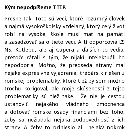
Kým nepodpíšeme TTIP.
Presne tak. Toto sú veci, ktoré rozumný človek
a najmä vysokoškolsky vzdelaný, ktorý celý život
robí na vysokej škole musí mať na pamäti
a zasadzovať sa o tieto veci. A tí odporcovia ĽS
NS, Kotlebu, ale aj Cupera a ďalších to vedia,
pretože rátali s tým, že nijakí intelektuáli ho
nepodporia. Možno, že predseda strany mal
nejaké expresívne vyjadrenia, trebárs k riešeniu
rómskej problematiky, ktoré tiež by som možno
trochu korigoval, ale moje skúsenosti z tejto
problematiky sú tiež také. Že nie je cestou
ustanoviť nejakého vládneho zmocnenca
a dotovať rómske osady financiami bez toho,
žeby sa nežiadala nejaká zodpovednosť z ich
strany. A žeby to prinieslo aj nejaký pokrok