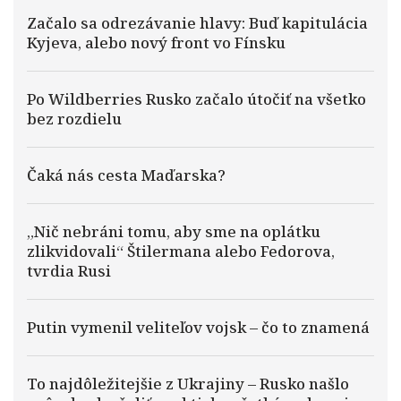
Začalo sa odrezávanie hlavy: Buď kapitulácia
Kyjeva, alebo nový front vo Fínsku
Po Wildberries Rusko začalo útočiť na všetko
bez rozdielu
Čaká nás cesta Maďarska?
„Nič nebráni tomu, aby sme na oplátku
zlikvidovali“ Štilermana alebo Fedorova,
tvrdia Rusi
Putin vymenil veliteľov vojsk – čo to znamená
To najdôležitejšie z Ukrajiny – Rusko našlo