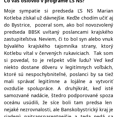
Čo vás oslovilo v programe ĽS NS?
Moje sympatie si predseda ĽS NS Marian
Kotleba získal už dávnejšie. Keďže chodím učiť aj
do Bystrice, pozeral som, ako bol novozvolený
predseda BBSK uvítaný poslancami krajského
zastupiteľstva. Neviem, či to bol syn alebo vnuk
bývalého krajského tajomníka strany, ktorý
Kotlebu vítal v červených rukaviciach. Tak som
si povedal, to je rešpekt vôle ľudu? Veď keď
niekto dostane dôveru v legitímnych voľbách,
ktoré sú nespochybniteľné, poslanci by sa tiež
mali správať legitímne a lojálne a vytvoriť
ovzdušie spolupráce. A druhýkrát, keď isté
samozvané nadácie, štedro podporované spoza
oceánu usúdili, že síce boli tam predsa len
nejaké nezrovnalosti, ale Banskobystrický kraj je
riadený najtransparentnejšie a teda nedá sa