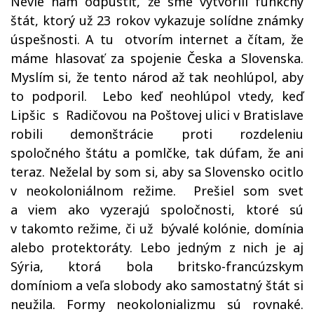
Nevie nám odpustiť, že sme vytvorili funkčný
štát, ktorý už 23 rokov vykazuje solídne známky
úspešnosti. A tu otvorím internet a čítam, že
máme hlasovať za spojenie Česka a Slovenska.
Myslím si, že tento národ až tak neohlúpol, aby
to podporil. Lebo keď neohlúpol vtedy, keď
Lipšic s Radičovou na Poštovej ulici v Bratislave
robili demonštrácie proti rozdeleniu
spoločného štátu a pomlčke, tak dúfam, že ani
teraz. Neželal by som si, aby sa Slovensko ocitlo
v neokoloniálnom režime. Prešiel som svet
a viem ako vyzerajú spoločnosti, ktoré sú
v takomto režime, či už bývalé kolónie, domínia
alebo protektoráty. Lebo jedným z nich je aj
Sýria, ktorá bola britsko-francúzskym
domíniom a veľa slobody ako samostatný štát si
neužila. Formy neokolonializmu sú rovnaké.