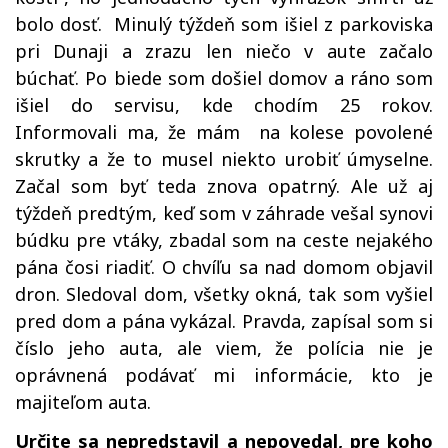
bolo dosť. Minulý týždeň som išiel z parkoviska
pri Dunaji a zrazu len niečo v aute začalo
búchať. Po biede som došiel domov a ráno som
išiel do servisu, kde chodím 25 rokov.
Informovali ma, že mám na kolese povolené
skrutky a že to musel niekto urobiť úmyselne.
Začal som byť teda znova opatrný. Ale už aj
týždeň predtým, keď som v záhrade vešal synovi
búdku pre vtáky, zbadal som na ceste nejakého
pána čosi riadiť. O chvíľu sa nad domom objavil
dron. Sledoval dom, všetky okná, tak som vyšiel
pred dom a pána vykázal. Pravda, zapísal som si
číslo jeho auta, ale viem, že polícia nie je
oprávnená podávať mi informácie, kto je
majiteľom auta.
Určite sa nepredstavil a nepovedal, pre koho