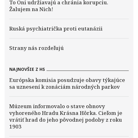
To Oni udržiavajú a chránia korupciu.
Žalujem na Nich!
Ruská psychiatrička proti eutanázii
Strany nás rozdeľujú
NAJNOVŠIE Z HS
Európska komisia posudzuje obavy týkajúce
sa uznesení k zonáciám národných parkov
Múzeum informovalo o stave obnovy
vyhoreného Hradu Krásna Hôrka. Cieľom je
vrátiť hrad do jeho pôvodnej podoby z roku
1903