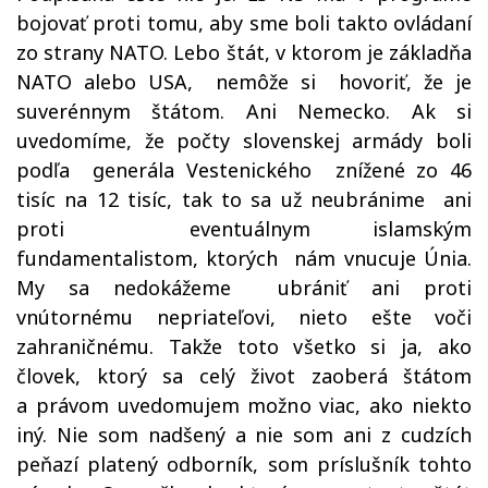
bojovať proti tomu, aby sme boli takto ovládaní
zo strany NATO. Lebo štát, v ktorom je základňa
NATO alebo USA, nemôže si hovoriť, že je
suverénnym štátom. Ani Nemecko. Ak si
uvedomíme, že počty slovenskej armády boli
podľa generála Vestenického znížené zo 46
tisíc na 12 tisíc, tak to sa už neubránime ani
proti eventuálnym islamským
fundamentalistom, ktorých nám vnucuje Únia.
My sa nedokážeme ubrániť ani proti
vnútornému nepriateľovi, nieto ešte voči
zahraničnému. Takže toto všetko si ja, ako
človek, ktorý sa celý život zaoberá štátom
a právom uvedomujem možno viac, ako niekto
iný. Nie som nadšený a nie som ani z cudzích
peňazí platený odborník, som príslušník tohto