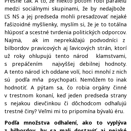
Presne tak. A to, že niekto potom robí paralelu
medzi sociálnymi skupinami, že by nedajbože
ĽS NS a jej predseda mohli presadzovať nejaké
fašizoidné myšlienky, myslím si, že je to totálna
hlúposť a scestné tvrdenia politických odporcov.
Najmä, ak im neprekážajú podvodníci z
bilbordov pravicových aj ľavicových strán, ktorí
už roky ohlupujú tento národ klamstvami,
s prepáčením najvyššej debilnej hodnoty.
A tento národ ich oddane volí, hoci mnohí z nich
sú podľa mňa psychopati. Nemôžem to inak
hodnotiť. A pýtam sa, čo robia orgány činné
v trestnom konaní, keď jeden predseda strany
s nejakou dievčinkou či dôchodcom odhaľujú
trestné činy? Veľmi mi to pripomína bývalú éru.
Podľa množstva odhalení, ako to vyplýva
z bilbordov, by sa mali dostaviť aj nejaké