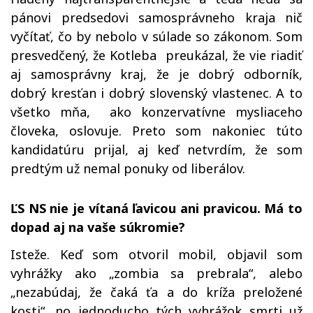
pánovi predsedovi samosprávneho kraja nič
vyčítať, čo by nebolo v súlade so zákonom. Som
presvedčený, že Kotleba preukázal, že vie riadiť
aj samosprávny kraj, že je dobrý odborník,
dobrý kresťan i dobrý slovenský vlastenec. A to
všetko mňa, ako konzervatívne mysliaceho
človeka, oslovuje. Preto som nakoniec túto
kandidatúru prijal, aj keď netvrdím, že som
predtým už nemal ponuky od liberálov.
ĽS NS nie je vítaná ľavicou ani pravicou. Má to
dopad aj na vaše súkromie?
Isteže. Keď som otvoril mobil, objavil som
vyhrážky ako „zombia sa prebrala“, alebo
„nezabúdaj, že čaká ťa a do kríža preložené
kosti“, no jednoducho tých vyhrážok smrti už