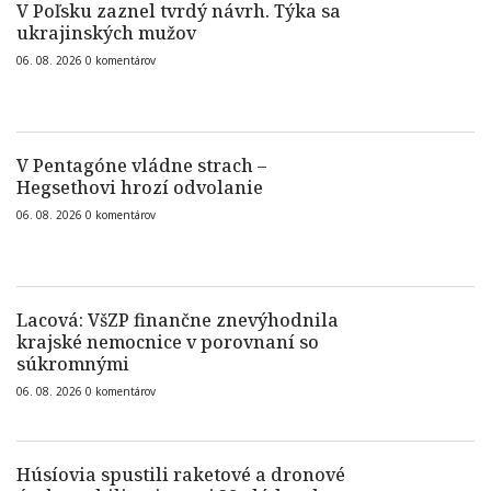
V Poľsku zaznel tvrdý návrh. Týka sa
ukrajinských mužov
06. 08. 2026
0
komentárov
V Pentagóne vládne strach –
Hegsethovi hrozí odvolanie
06. 08. 2026
0
komentárov
Lacová: VšZP finančne znevýhodnila
krajské nemocnice v porovnaní so
súkromnými
06. 08. 2026
0
komentárov
Húsíovia spustili raketové a dronové