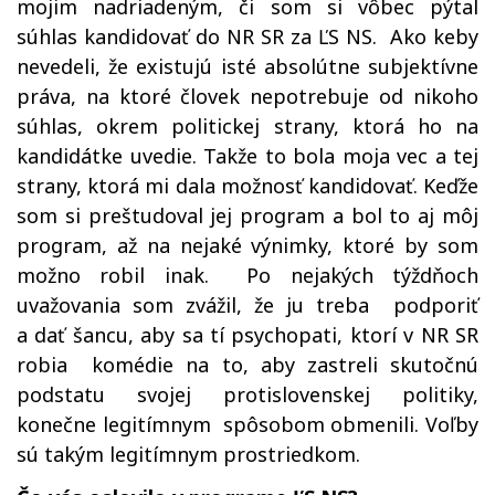
mojim nadriadeným, či som si vôbec pýtal
súhlas kandidovať do NR SR za ĽS NS. Ako keby
nevedeli, že existujú isté absolútne subjektívne
práva, na ktoré človek nepotrebuje od nikoho
súhlas, okrem politickej strany, ktorá ho na
kandidátke uvedie. Takže to bola moja vec a tej
strany, ktorá mi dala možnosť kandidovať. Keďže
som si preštudoval jej program a bol to aj môj
program, až na nejaké výnimky, ktoré by som
možno robil inak. Po nejakých týždňoch
uvažovania som zvážil, že ju treba podporiť
a dať šancu, aby sa tí psychopati, ktorí v NR SR
robia komédie na to, aby zastreli skutočnú
podstatu svojej protislovenskej politiky,
konečne legitímnym spôsobom obmenili. Voľby
sú takým legitímnym prostriedkom.