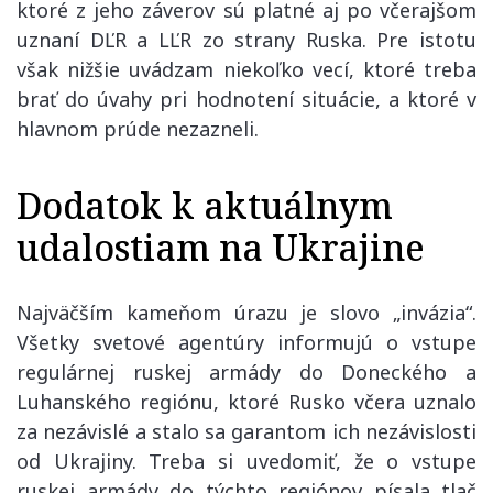
ktoré z jeho záverov sú platné aj po včerajšom
uznaní DĽR a LĽR zo strany Ruska. Pre istotu
však nižšie uvádzam niekoľko vecí, ktoré treba
brať do úvahy pri hodnotení situácie, a ktoré v
hlavnom prúde nezazneli.
Dodatok k aktuálnym
udalostiam na Ukrajine
Najväčším kameňom úrazu je slovo „invázia“.
Všetky svetové agentúry informujú o vstupe
regulárnej ruskej armády do Doneckého a
Luhanského regiónu, ktoré Rusko včera uznalo
za nezávislé a stalo sa garantom ich nezávislosti
od Ukrajiny. Treba si uvedomiť, že o vstupe
ruskej armády do týchto regiónov písala tlač