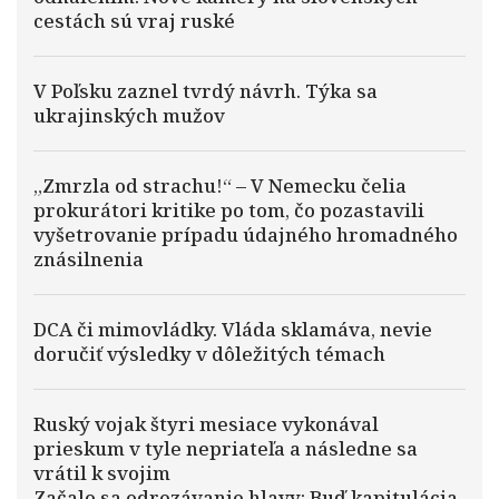
cestách sú vraj ruské
V Poľsku zaznel tvrdý návrh. Týka sa
ukrajinských mužov
„Zmrzla od strachu!“ – V Nemecku čelia
prokurátori kritike po tom, čo pozastavili
vyšetrovanie prípadu údajného hromadného
znásilnenia
DCA či mimovládky. Vláda sklamáva, nevie
doručiť výsledky v dôležitých témach
Ruský vojak štyri mesiace vykonával
prieskum v tyle nepriateľa a následne sa
vrátil k svojim
Začalo sa odrezávanie hlavy: Buď kapitulácia