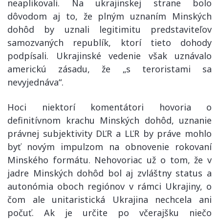
neaplikovali. Na ukrajinskej strane bolo
dôvodom aj to, že plným uznaním Minských
dohôd by uznali legitimitu predstaviteľov
samozvaných republík, ktorí tieto dohody
podpísali. Ukrajinské vedenie však uznávalo
americkú zásadu, že „s teroristami sa
nevyjednáva“.
Hoci niektorí komentátori hovoria o
definitívnom krachu Minských dohôd, uznanie
právnej subjektivity DĽR a LĽR by práve mohlo
byť novým impulzom na obnovenie rokovaní
Minského formátu. Nehovoriac už o tom, že v
jadre Minských dohôd bol aj zvláštny status a
autonómia oboch regiónov v rámci Ukrajiny, o
čom ale unitaristická Ukrajina nechcela ani
počuť. Ak je určite po včerajšku niečo