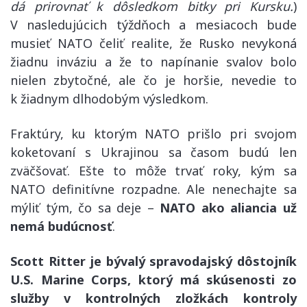
dá prirovnať k dôsledkom bitky pri Kursku.
)
V nasledujúcich týždňoch a mesiacoch bude
musieť NATO čeliť realite, že Rusko nevykoná
žiadnu inváziu a že to napínanie svalov bolo
nielen zbytočné, ale čo je horšie, nevedie to
k žiadnym dlhodobým výsledkom.
Fraktúry, ku ktorým NATO prišlo pri svojom
koketovaní s Ukrajinou sa časom budú len
zväčšovať. Ešte to môže trvať roky, kým sa
NATO definitívne rozpadne. Ale nenechajte sa
mýliť tým, čo sa deje –
NATO ako aliancia už
nemá budúcnosť
.
Scott Ritter je bývalý spravodajský dôstojník
U.S. Marine Corps, ktorý má skúsenosti zo
služby v kontrolných zložkách kontroly