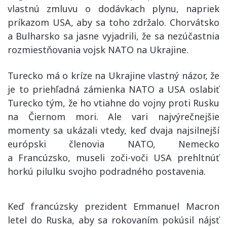
vlastnú zmluvu o dodávkach plynu, napriek
príkazom USA, aby sa toho zdržalo. Chorvátsko
a Bulharsko sa jasne vyjadrili, že sa nezúčastnia
rozmiestňovania vojsk NATO na Ukrajine.
Turecko má o kríze na Ukrajine vlastný názor, že
je to priehľadná zámienka NATO a USA oslabiť
Turecko tým, že ho vtiahne do vojny proti Rusku
na Čiernom mori. Ale vari najvýrečnejšie
momenty sa ukázali vtedy, keď dvaja najsilnejší
európski členovia NATO, Nemecko
a Francúzsko, museli zoči-voči USA prehltnúť
horkú pilulku svojho podradného postavenia.
Keď francúzsky prezident Emmanuel Macron
letel do Ruska, aby sa rokovaním pokúsil nájsť