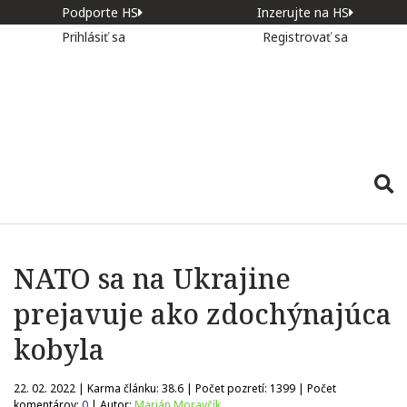
Podporte HS
Inzerujte na HS
Prihlásiť sa
Registrovať sa
NATO sa na Ukrajine
prejavuje ako zdochýnajúca
kobyla
22. 02. 2022 | Karma článku:
38.6
| Počet pozretí:
1399
| Počet
komentárov:
0
| Autor:
Marián Moravčík