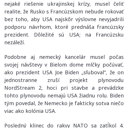
nejaké riešenie ukrajinskej krízy, musel čeliť
realite, že Rusko s Francúzskom nebude rokovať
bez toho, aby USA najskôr výslovne nevyjadrili
podporu návrhom, ktoré prednáša francúzsky
prezident. Dôležité sú USA; na Francúzsku
nezáleží.
Podobne aj nemecký kancelár musel počas
svojej návštevy v Bielom dome mlčky počúvať,
ako prezident USA Joe Biden „sľuboval“, že on
jednostranne zruší projekt plynovodu
NordStream 2, hoci pri stavbe a prevádzke
tohto plynovodu nemajú USA žiadnu rolu. Biden
tým povedal, že Nemecko je fakticky sotva niečo
viac ako kolónia USA.
Posledný klinec do rakvy NATO sa zatĺkol 4.