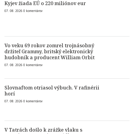
Kyjev žiada EÚ o 220 miliónov eur
07. 08. 2026
0
komentárov
Vo veku 69 rokov zomrel trojnásobný
držiteľ Grammy, britský elektronický
hudobník a producent William Orbit
07. 08. 2026
0
komentárov
Slovnaftom otriasol výbuch. V rafinérii
horí
07. 08. 2026
0
komentárov
V Tatrách došlo k zrážke vlaku s