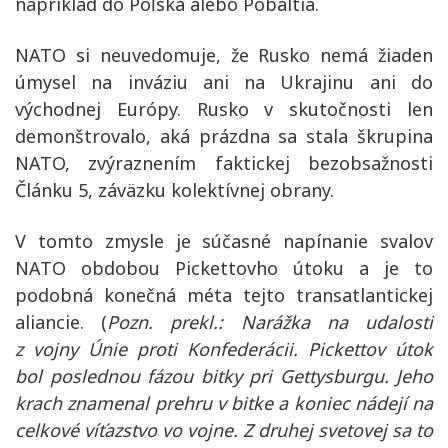
napríklad do Poľska alebo Pobaltia.
NATO si neuvedomuje, že Rusko nemá žiaden
úmysel na inváziu ani na Ukrajinu ani do
východnej Európy. Rusko v skutočnosti len
demonštrovalo, aká prázdna sa stala škrupina
NATO, zvýraznením faktickej bezobsažnosti
Článku 5, záväzku kolektívnej obrany.
V tomto zmysle je súčasné napínanie svalov
NATO obdobou Pickettovho útoku a je to
podobná konečná méta tejto transatlantickej
aliancie. (
Pozn. prekl.: Narážka na udalosti
z vojny Únie proti Konfederácii. Pickettov útok
bol poslednou fázou bitky pri Gettysburgu. Jeho
krach znamenal prehru v bitke a koniec nádejí na
celkové víťazstvo vo vojne. Z druhej svetovej sa to