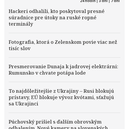
24 hodín
|
3 dni
|
7 dní
Hackeri odhalili, kto poskytoval presné
súradnice pre útoky na ruské ropné
terminály
Fotografia, ktorá o Zelenskom povie viac než
tisíc slov
Presmerovanie Dunaja k jadrovej elektrárni:
Rumunsko v chvate potápa lode
To najdôležitejšie z Ukrajiny – Rusi blokujú
prístavy, EÚ blokuje vývoz kvótami, sťažujú
sa Ukrajinci
Púchovský prišiel s ďalším obrovským
odhalením. Nové kamery na slovenských