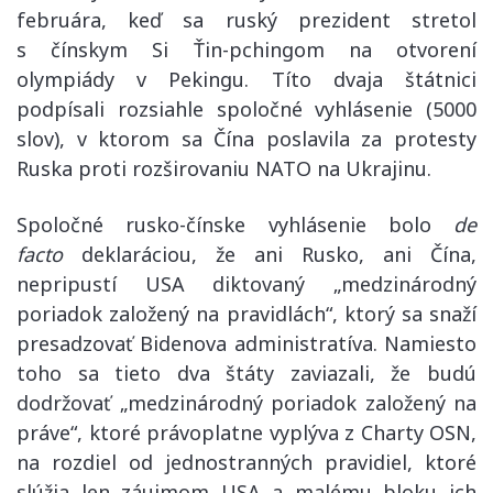
februára, keď sa ruský prezident stretol
s čínskym Si Ťin-pchingom na otvorení
olympiády v Pekingu. Títo dvaja štátnici
podpísali rozsiahle spoločné vyhlásenie (5000
slov), v ktorom sa Čína poslavila za protesty
Ruska proti rozširovaniu NATO na Ukrajinu.
Spoločné rusko-čínske vyhlásenie bolo
de
facto
deklaráciou, že ani Rusko, ani Čína,
nepripustí USA diktovaný „medzinárodný
poriadok založený na pravidlách“, ktorý sa snaží
presadzovať Bidenova administratíva. Namiesto
toho sa tieto dva štáty zaviazali, že budú
dodržovať „medzinárodný poriadok založený na
práve“, ktoré právoplatne vyplýva z Charty OSN,
na rozdiel od jednostranných pravidiel, ktoré
slúžia len záujmom USA a malému bloku ich