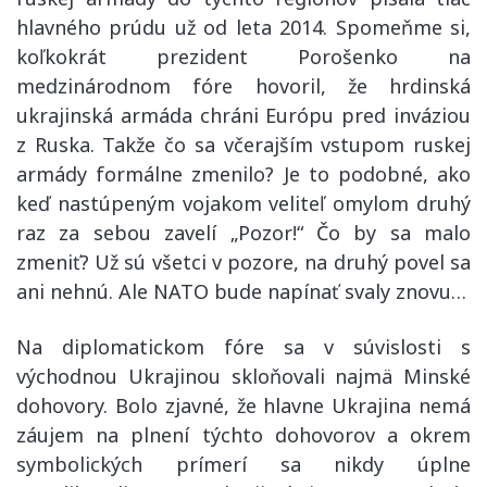
hlavného prúdu už od leta 2014. Spomeňme si,
koľkokrát prezident Porošenko na
medzinárodnom fóre hovoril, že hrdinská
ukrajinská armáda chráni Európu pred inváziou
z Ruska. Takže čo sa včerajším vstupom ruskej
armády formálne zmenilo? Je to podobné, ako
keď nastúpeným vojakom veliteľ omylom druhý
raz za sebou zavelí „Pozor!“ Čo by sa malo
zmeniť? Už sú všetci v pozore, na druhý povel sa
ani nehnú. Ale NATO bude napínať svaly znovu…
Na diplomatickom fóre sa v súvislosti s
východnou Ukrajinou skloňovali najmä Minské
dohovory. Bolo zjavné, že hlavne Ukrajina nemá
záujem na plnení týchto dohovorov a okrem
symbolických prímerí sa nikdy úplne