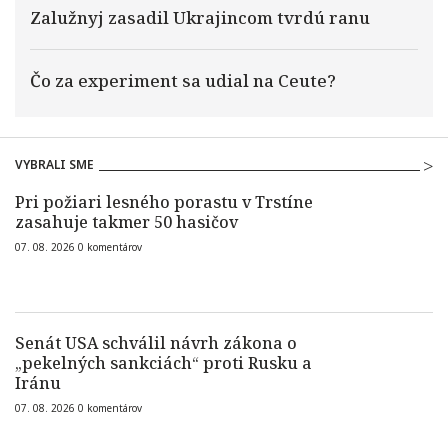
Zalužnyj zasadil Ukrajincom tvrdú ranu
Čo za experiment sa udial na Ceute?
VYBRALI SME
Pri požiari lesného porastu v Trstíne
zasahuje takmer 50 hasičov
07. 08. 2026
0
komentárov
Senát USA schválil návrh zákona o
„pekelných sankciách“ proti Rusku a
Iránu
07. 08. 2026
0
komentárov