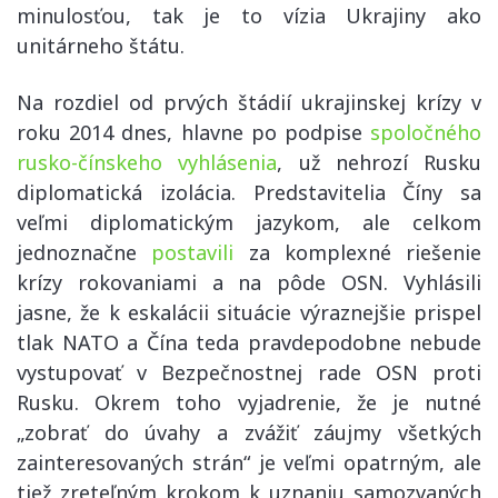
minulosťou, tak je to vízia Ukrajiny ako
unitárneho štátu.
Na rozdiel od prvých štádií ukrajinskej krízy v
roku 2014 dnes, hlavne po podpise
spoločného
rusko-čínskeho vyhlásenia
, už nehrozí Rusku
diplomatická izolácia. Predstavitelia Číny sa
veľmi diplomatickým jazykom, ale celkom
jednoznačne
postavili
za komplexné riešenie
krízy rokovaniami a na pôde OSN. Vyhlásili
jasne, že k eskalácii situácie výraznejšie prispel
tlak NATO a Čína teda pravdepodobne nebude
vystupovať v Bezpečnostnej rade OSN proti
Rusku. Okrem toho vyjadrenie, že je nutné
„zobrať do úvahy a zvážiť záujmy všetkých
zainteresovaných strán“ je veľmi opatrným, ale
tiež zreteľným krokom k uznaniu samozvaných