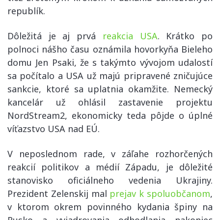
republík.
Dôležitá je aj prvá
reakcia USA
. Krátko po
polnoci nášho času oznámila hovorkyňa Bieleho
domu Jen Psaki, že s takýmto vývojom udalostí
sa počítalo a USA už majú pripravené zničujúce
sankcie, ktoré sa uplatnia okamžite. Nemecký
kancelár už ohlásil zastavenie projektu
NordStream2, ekonomicky teda pôjde o úplné
víťazstvo USA nad EÚ.
V neposlednom rade, v záľahe rozhorčených
reakcií politikov a médií Západu, je dôležité
stanovisko oficiálneho vedenia Ukrajiny.
Prezident Zelenskij mal
prejav k spoluobčanom
,
v ktorom okrem povinného kydania špiny na