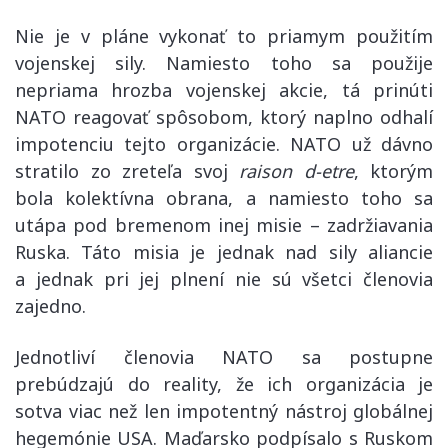
Nie je v pláne vykonať to priamym použitím
vojenskej sily. Namiesto toho sa použije
nepriama hrozba vojenskej akcie, tá prinúti
NATO reagovať spôsobom, ktorý naplno odhalí
impotenciu tejto organizácie. NATO už dávno
stratilo zo zreteľa svoj
raison d-etre
, ktorým
bola kolektívna obrana, a namiesto toho sa
utápa pod bremenom inej misie – zadržiavania
Ruska. Táto misia je jednak nad sily aliancie
a jednak pri jej plnení nie sú všetci členovia
zajedno.
Jednotliví členovia NATO sa postupne
prebúdzajú do reality, že ich organizácia je
sotva viac než len impotentný nástroj globálnej
hegemónie USA. Maďarsko podpísalo s Ruskom