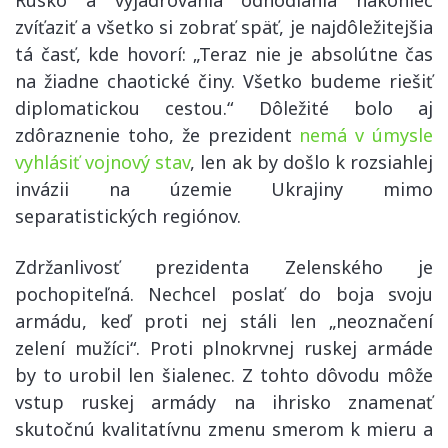
Rusko a vyjadrovania odhodlania nakoniec
zvíťaziť a všetko si zobrať späť, je najdôležitejšia
tá časť, kde hovorí: „Teraz nie je absolútne čas
na žiadne chaotické činy. Všetko budeme riešiť
diplomatickou cestou.“ Dôležité bolo aj
zdôraznenie toho, že prezident
nemá v úmysle
vyhlásiť vojnový stav
, len ak by došlo k rozsiahlej
invázii na územie Ukrajiny mimo
separatistických regiónov.
Zdržanlivosť prezidenta Zelenského je
pochopiteľná. Nechcel poslať do boja svoju
armádu, keď proti nej stáli len „neoznačení
zelení mužíci“. Proti plnokrvnej ruskej armáde
by to urobil len šialenec. Z tohto dôvodu môže
vstup ruskej armády na ihrisko znamenať
skutočnú kvalitatívnu zmenu smerom k mieru a