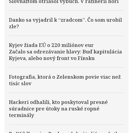
Slovnaftom otriasol výbuch. V rafinérii horí
Danko sa vyjadril k “zradcom”. Čo som urobil
zle?
Kyjev žiada EÚ o 220 miliónov eur
Začalo sa odrezávanie hlavy: Buď kapitulácia
Kyjeva, alebo nový front vo Fínsku
Fotografia, ktorá o Zelenskom povie viac než
tisíc slov
Hackeri odhalili, kto poskytoval presné
súradnice pre útoky na ruské ropné
terminály