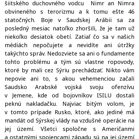
šiitského duchovného vodcu Nimr an Nimra
obvineného s terorizmu a k tomu ešte 46
statočných. Boje v Saudskej Arábii sa za
posledný mesiac natoľko zhoršili, že je tam už
niekoľko desiatok obetí. Zatiaľ čo sa v našich
médiách nepočujete a nevidíte ani útržky
takýchto správ. Nedozviete sa ani o fundamente
tohto problému a tým sú vlastne ropovody,
ktoré by mali cez Sýriu prechádzať. Nikto vám
nepovie ani to, s akou vehemenciou začali
Saudsko Arabské vojská svoju ofenzívu
v Jemene, kde od bojovníkov ISILU dostali
peknú nakladačku. Najviac bitým volom, je
v tomto prípade Rusko, ktoré, ako jediné má
mandát od Sýrskej vlády na vzdušné operácie na
jej území. Všetci spoločne s Američanmi
a ostatnými spojencami západu sú na jej území