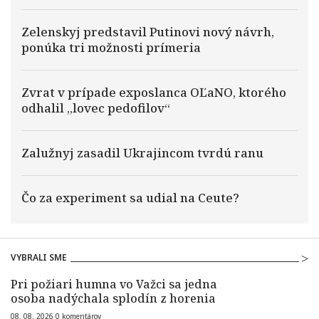
Zelenskyj predstavil Putinovi nový návrh,
ponúka tri možnosti prímeria
Zvrat v prípade exposlanca OĽaNO, ktorého
odhalil „lovec pedofilov“
Zalužnyj zasadil Ukrajincom tvrdú ranu
Čo za experiment sa udial na Ceute?
VYBRALI SME
Pri požiari humna vo Važci sa jedna
osoba nadýchala splodín z horenia
08. 08. 2026
0
komentárov