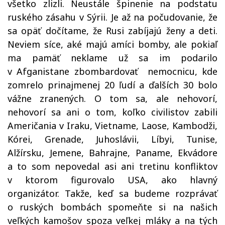
všetko zlizli. Neustále špinenie na podstatu
ruského zásahu v Sýrii. Je až na počudovanie, že
sa opäť dočítame, že Rusi zabíjajú ženy a deti.
Neviem síce, aké majú amíci bomby, ale pokiaľ
ma pamäť neklame už sa im podarilo
v Afganistane zbombardovať nemocnicu, kde
zomrelo prinajmenej 20 ľudí a ďalších 30 bolo
vážne zranených. O tom sa, ale nehovorí,
nehovorí sa ani o tom, koľko civilistov zabili
Američania v Iraku, Vietname, Laose, Kambodži,
Kórei, Grenade, Juhoslávii, Líbyi, Tunise,
Alžírsku, Jemene, Bahrajne, Paname, Ekvádore
a to som nepovedal asi ani tretinu konfliktov
v ktorom figurovalo USA, ako hlavný
organizátor. Takže, keď sa budeme rozprávať
o ruských bombách spomeňte si na našich
veľkých kamošov spoza veľkej mláky a na tých