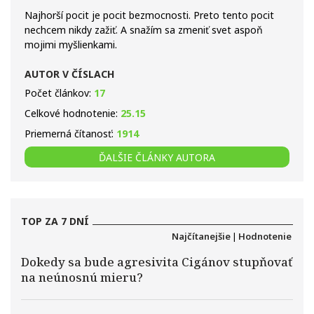
Najhorší pocit je pocit bezmocnosti. Preto tento pocit
nechcem nikdy zažiť. A snažím sa zmeniť svet aspoň
mojimi myšlienkami.
AUTOR V ČÍSLACH
Počet článkov:
17
Celkové hodnotenie:
25.15
Priemerná čítanosť:
1914
ĎALŠIE ČLÁNKY AUTORA
TOP ZA 7 DNÍ
Najčítanejšie
|
Hodnotenie
Dokedy sa bude agresivita Cigánov stupňovať
na neúnosnú mieru?