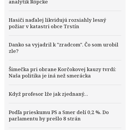
analytik Röpcke
Hasiči naďalej likvidujú rozsiahly lesný
požiar v katastri obce Trstín
Danko sa vyjadril k "zradcom". Čo som urobil
zle?
Šimečka pri obrane Korčokovej kauzy tvrdí:
Naša politika je iná než smerácka
Když profesor lže jak zjednaný…
Podľa prieskumu PS a Smer delí 0,2 %. Do
parlamentu by prešlo 8 strán