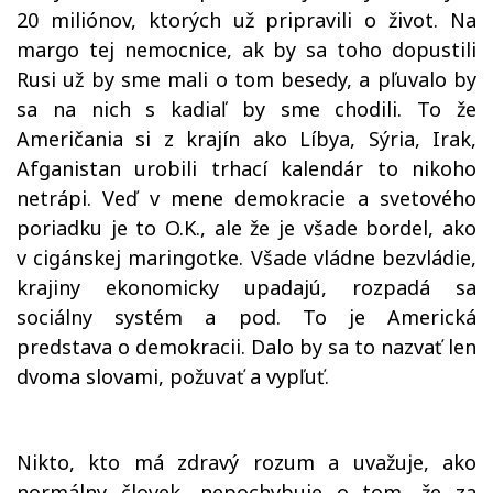
20 miliónov, ktorých už pripravili o život. Na
margo tej nemocnice, ak by sa toho dopustili
Rusi už by sme mali o tom besedy, a pľuvalo by
sa na nich s kadiaľ by sme chodili. To že
Američania si z krajín ako Líbya, Sýria, Irak,
Afganistan urobili trhací kalendár to nikoho
netrápi. Veď v mene demokracie a svetového
poriadku je to O.K., ale že je všade bordel, ako
v cigánskej maringotke. Všade vládne bezvládie,
krajiny ekonomicky upadajú, rozpadá sa
sociálny systém a pod. To je Americká
predstava o demokracii. Dalo by sa to nazvať len
dvoma slovami, požuvať a vypľuť.
Nikto, kto má zdravý rozum a uvažuje, ako
normálny človek, nepochybuje o tom, že za