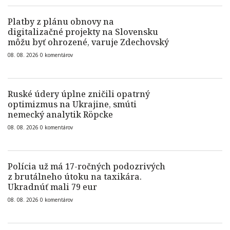
Platby z plánu obnovy na
digitalizačné projekty na Slovensku
môžu byť ohrozené, varuje Zdechovský
08. 08. 2026
0
komentárov
Ruské údery úplne zničili opatrný
optimizmus na Ukrajine, smúti
nemecký analytik Röpcke
08. 08. 2026
0
komentárov
Polícia už má 17-ročných podozrivých
z brutálneho útoku na taxikára.
Ukradnúť mali 79 eur
08. 08. 2026
0
komentárov