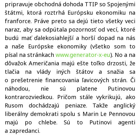
pripravuje obchodná dohoda TTIP so Spojenými
štátmi, ktorá roztrhá Európsku ekonomiku na
franforce. Práve preto sa dejú tieto všetky veci
naraz, aby sa odpútala pozornosť od vecí, ktoré
budú mať ďalekosiahlejší a horší dopad na nás
a naše Európske ekonomiky (všetko som to
písal na stránkach
www.generator-x-eu
). No a na
dôvažok Američania majú ešte toľko drzosti, že
tlačia na vlády iných štátov a snažia sa
o prešetrenie financovania ľavicových strán. Či
náhodou, nie sú platene Putinovou
kontrarozviedkou. Pričom stále vykrikujú, ako
Rusom dochádzajú peniaze. Takže anglický
liberálny demokrati spolu s Marin Le Pennovou
majú po chlebe. Sú to Putinovi agenti
a zapredanci.