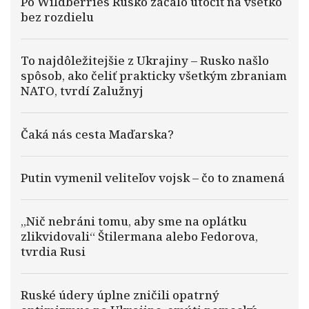
Po Wildberries Rusko začalo útočiť na všetko
bez rozdielu
To najdôležitejšie z Ukrajiny – Rusko našlo
spôsob, ako čeliť prakticky všetkým zbraniam
NATO, tvrdí Zalužnyj
Čaká nás cesta Maďarska?
Putin vymenil veliteľov vojsk – čo to znamená
„Nič nebráni tomu, aby sme na oplátku
zlikvidovali“ Štilermana alebo Fedorova,
tvrdia Rusi
Ruské údery úplne zničili opatrný