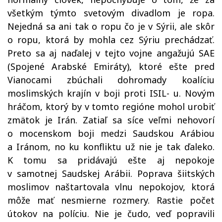
všetkým týmto svetovým divadlom je ropa.
Nejedná sa ani tak o ropu čo je v Sýrii, ale skôr
o ropu, ktorá by mohla cez Sýriu prechádzať.
Preto sa aj naďalej v tejto vojne angažujú SAE
(Spojené Arabské Emiráty), ktoré ešte pred
Vianocami zbúchali dohromady koalíciu
moslimských krajín v boji proti ISIL- u. Novým
hráčom, ktorý by v tomto regióne mohol urobiť
zmätok je Irán. Zatiaľ sa síce veľmi nehovorí
o mocenskom boji medzi Saudskou Arábiou
a Iránom, no ku konfliktu už nie je tak ďaleko.
K tomu sa pridávajú ešte aj nepokoje
v samotnej Saudskej Arábii. Poprava šiitských
moslimov naštartovala vlnu nepokojov, ktorá
môže mať nesmierne rozmery. Rastie počet
útokov na políciu. Nie je čudo, veď popravili