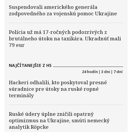
Suspendovali amerického generála
zodpovedného za vojenskú pomoc Ukrajine
Polícia už má 17-ročných podozrivých z
brutálneho útoku na taxikára. Ukradnúť mali
79 eur
NAJČÍTANEJŠIE Z HS
24 hodín
|
3 dni
|
7 dní
Hackeri odhalili, kto poskytoval presné
súradnice pre útoky na ruské ropné
terminály
Ruské údery úplne zničili opatrný
optimizmus na Ukrajine, smúti nemecký
analytik Röpcke