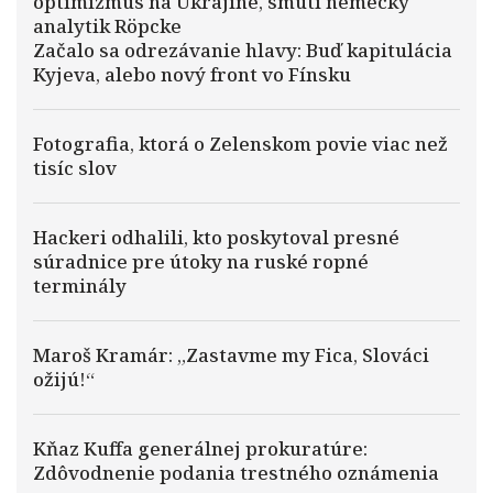
optimizmus na Ukrajine, smúti nemecký
analytik Röpcke
Začalo sa odrezávanie hlavy: Buď kapitulácia
Kyjeva, alebo nový front vo Fínsku
Fotografia, ktorá o Zelenskom povie viac než
tisíc slov
Hackeri odhalili, kto poskytoval presné
súradnice pre útoky na ruské ropné
terminály
Maroš Kramár: „Zastavme my Fica, Slováci
ožijú!“
Kňaz Kuffa generálnej prokuratúre:
Zdôvodnenie podania trestného oznámenia