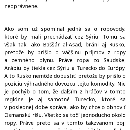
neoprávnene.
Ako som už spomínal jedná sa o ropovody,
ktoré by mali prechádzať cez Sýriu. Tomu sa
však tak, ako Baššár al-Asad, bráni aj Rusko,
pretože by prišlo o väčšinu príjmov z ropy
a zemného plynu. Práve ropa zo Saudskej
Arábiu by tiekla cez Sýriu a Turecko do Európy.
A to Rusko nemôže dopustiť, pretože by prišlo o
pozíciu výhradného dovozcu tejto komodity. Nie
je pochýb o tom, že ďalším z hráčov v tomto
regióne je aj samotné Turecko, ktoré sa
v poslednej dobe správa, ako by chcelo obnoviť
Osmanskú ríšu. Všetko sa točí jednoducho okolo
ropy. Práve preto sa v tomto takzvanom boji