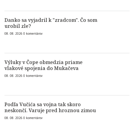
Danko sa vyjadril k "zradcom". Čo som
urobil zle?
08. 08. 2026
0
komentárov
Výluky v Čope obmedzia priame
vlakové spojenia do Mukačeva
08. 08. 2026
0
komentárov
Podľa Vučića sa vojna tak skoro
neskončí. Varuje pred hroznou zimou
08. 08. 2026
0
komentárov