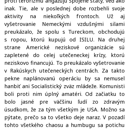
proti terorizmu angažujú Spojené štáty, veď ako
inak. Tie, ale v poslednej dobe rozbehli svoje
aktivity na niekoľkých frontoch. Už aj
vyšetrovanie Nemeckými vzdušnými silami
preukázalo, že spolu s Tureckom, obchodujú
s ropou, ktorú kupujú od ISILU. Na druhej
strane Americké neziskové organizácie sú
zapletené do celej utečeneckej krízy, ktorú
neziskovo financujú. To preukázalo vyšetrovanie
v Rakúskych utečeneckých centrách. Za takto
pekne naplánovanú operáciu by sa nemusel
hanbiť ani Socialistický zväz mládeže. Komunisti
boli proti nim úplný amatéri. Od začiatku to
bolo jasné pre väčšinu ľudí zo zdravým
úsudkom, že za tým všetkým je USA. Možno sa
pýtate, prečo sa to všetko deje naraz. V pozadí
tohto všetkého chaosu a humbugu sa potichu