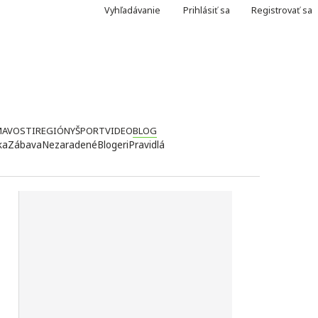
Vyhľadávanie
Prihlásiť sa
Registrovať sa
MAVOSTI
REGIÓNY
ŠPORT
VIDEO
BLOG
ka
Zábava
Nezaradené
Blogeri
Pravidlá