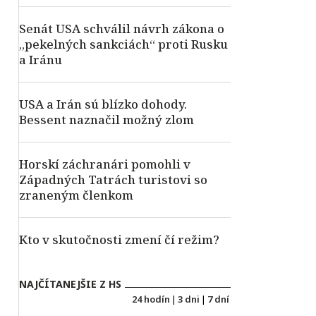
Senát USA schválil návrh zákona o
„pekelných sankciách“ proti Rusku
a Iránu
USA a Irán sú blízko dohody.
Bessent naznačil možný zlom
Horskí záchranári pomohli v
Západných Tatrách turistovi so
zraneným členkom
Kto v skutočnosti zmení čí režim?
NAJČÍTANEJŠIE Z HS
24 hodín
|
3 dni
|
7 dní