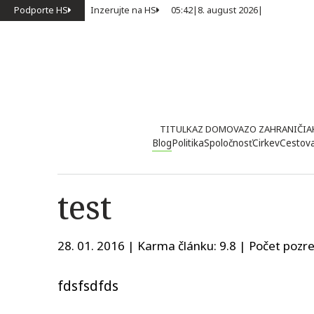
Podporte HS
Inzerujte na HS
05:42
|
8. august 2026
|
TITULKA
Z DOMOVA
ZO ZAHRANIČIA
Blog
Politika
Spoločnosť
Cirkev
Cestov
test
28. 01. 2016 | Karma článku:
9.8
| Počet pozre
fdsfsdfds