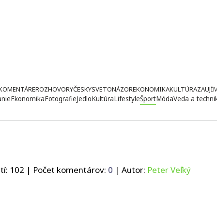
KOMENTÁRE
ROZHOVORY
ČESKY
SVETONÁZOR
EKONOMIKA
KULTÚRA
ZAUJÍ
anie
Ekonomika
Fotografie
Jedlo
Kultúra
Lifestyle
Šport
Móda
Veda a techni
tí:
102
| Počet komentárov:
0
| Autor:
Peter Veľký