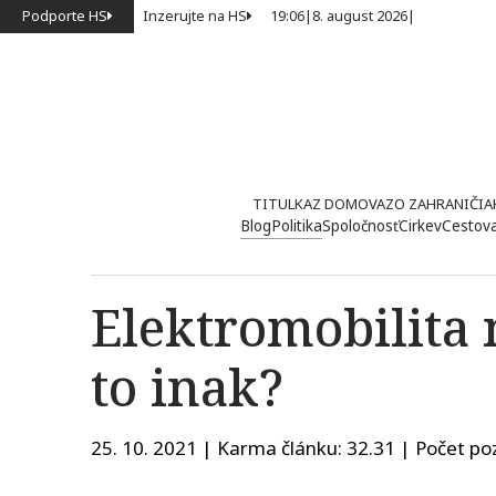
Podporte HS
Inzerujte na HS
19:06
|
8. august 2026
|
TITULKA
Z DOMOVA
ZO ZAHRANIČIA
Blog
Politika
Spoločnosť
Cirkev
Cestov
Elektromobilita 
to inak?
25. 10. 2021 | Karma článku:
32.31
| Počet poz