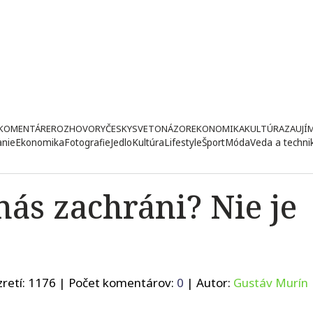
KOMENTÁRE
ROZHOVORY
ČESKY
SVETONÁZOR
EKONOMIKA
KULTÚRA
ZAUJÍ
anie
Ekonomika
Fotografie
Jedlo
Kultúra
Lifestyle
Šport
Móda
Veda a techni
nás zachráni? Nie je
retí:
1176
| Počet komentárov:
0
| Autor:
Gustáv Murín