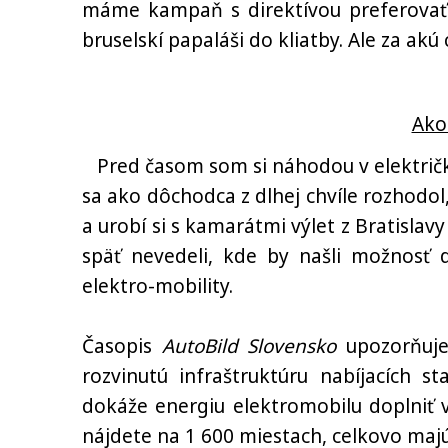
máme kampaň s direktívou preferovať 
bruselskí papaláši do kliatby. Ale za akú
Ako
Pred časom som si náhodou v električk
sa ako dôchodca z dlhej chvíle rozhodol,
a urobí si s kamarátmi výlet z Bratislav
späť nevedeli, kde by našli možnosť d
elektro-mobility.
Časopis
AutoBild Slovensko
upozorňuje
rozvinutú infraštruktúru nabíjacích s
dokáže energiu elektromobilu doplniť 
nájdete na 1 600 miestach, celkovo majú