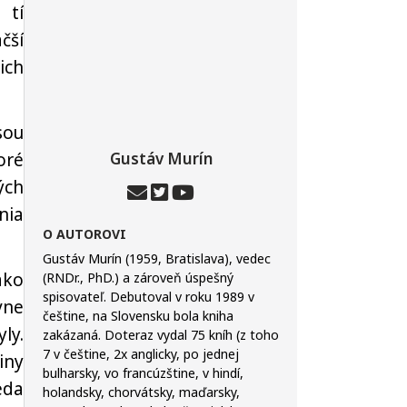
 tí
čší
ich
sou
oré
Gustáv Murín
ých
nia
O AUTOROVI
Gustáv Murín (1959, Bratislava), vedec
ako
(RNDr., PhD.) a zároveň úspešný
spisovateľ. Debutoval v roku 1989 v
vne
češtine, na Slovensku bola kniha
ly.
zakázaná. Doteraz vydal 75 kníh (z toho
7 v češtine, 2x anglicky, po jednej
iny
bulharsky, vo francúzštine, v hindí,
eda
holandsky, chorvátsky, maďarsky,