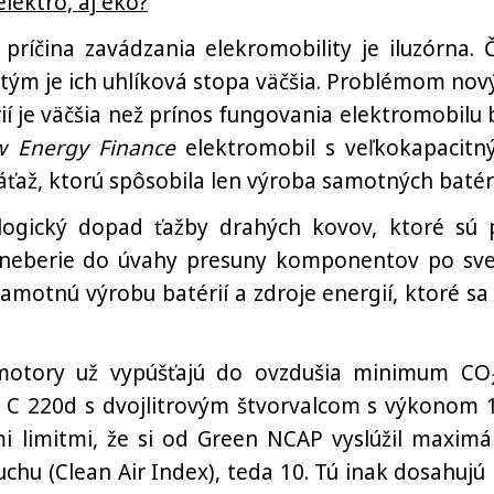
elektro, aj eko?
íčina zavádzania elekromobility je iluzórna. 
, tým je ich uhlíková stopa väčšia. Problémom nov
ií je väčšia než prínos fungovania elektromobilu 
 Energy Finance
elektromobil s veľkokapacitn
áťaž, ktorú spôsobila len výroba samotných batéri
logický dopad ťažby drahých kovov, ktoré sú 
 neberie do úvahy presuny komponentov po sve
amotnú výrobu batérií a zdroje energií, ktoré sa 
 motory už vypúšťajú do ovzdušia minimum CO
dy C 220d s dvojlitrovým štvorvalcom s výkonom 
 limitmi, že si od Green NCAP vyslúžil maximá
hu (Clean Air Index), teda 10. Tú inak dosahujú 