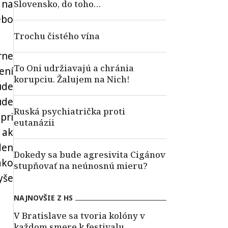
 na
Slovensko, do toho…
ebo
Trochu čistého vína
rne
To Oni udržiavajú a chránia
ení
korupciu. Žalujem na Nich!
ude
ude
Ruská psychiatrička proti
pri
eutanázii
 ak
den
Dokedy sa bude agresivita Cigánov
ako
stupňovať na neúnosnú mieru?
yše
NAJNOVŠIE Z HS
V Bratislave sa tvoria kolóny v
každom smere k festivalu