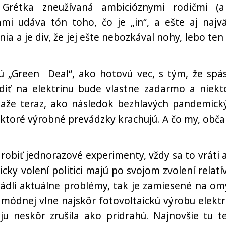
 Grétka zneužívaná ambicióznymi rodičmi (a
ami udáva tón toho, čo je „in“, a ešte aj najvä
nia a je div, že jej ešte nebozkával nohy, lebo ten 
ú „Green Deal“, ako hotovú vec, s tým, že spá
azdiť na elektrinu bude vlastne zadarmo a niekt
 Ibaže teraz, ako následok bezhlavých pandemick
iektoré výrobné prevádzky krachujú. A čo my, obča
 robiť jednorazové experimenty, vždy sa to vráti 
ky volení politici majú po svojom zvolení relatí
vládli aktuálne problémy, tak je zamiesené na omy
 módnej vlne najskôr fotovoltaickú výrobu elektr
ju neskôr zrušila ako pridrahú. Najnovšie tu t