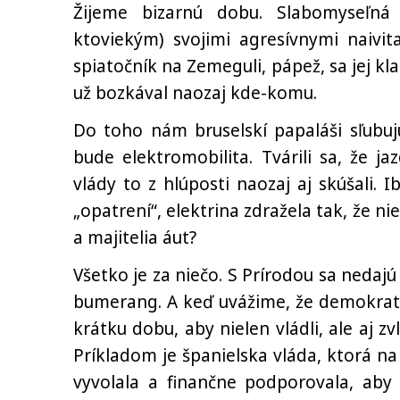
Žijeme bizarnú dobu. Slabomyseľná
ktoviekým) svojimi agresívnymi naivit
spiatočník na Zemeguli, pápež, sa jej kla
už bozkával naozaj kde-komu.
Do toho nám bruselskí papaláši sľubuj
bude elektromobilita. Tvárili sa, že j
vlády to z hlúposti naozaj aj skúšali.
„opatrení“, elektrina zdražela tak, že n
a majitelia áut?
Všetko je za niečo. S Prírodou sa nedajú
bumerang. A keď uvážime, že demokratic
krátku dobu, aby nielen vládli, ale aj z
Príkladom je španielska vláda, ktorá na
vyvolala a finančne podporovala, aby 