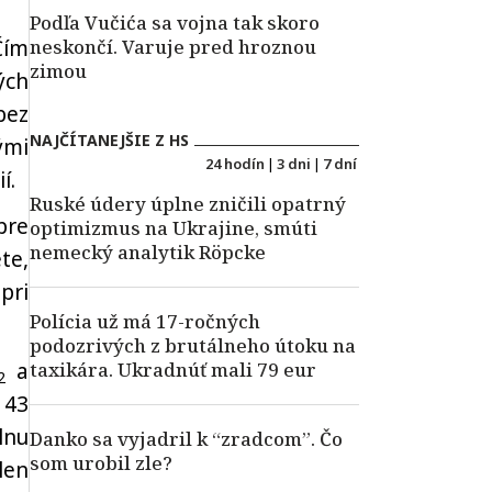
Podľa Vučića sa vojna tak skoro
Čím
neskončí. Varuje pred hroznou
zimou
ých
bez
NAJČÍTANEJŠIE Z HS
ými
24 hodín
|
3 dni
|
7 dní
í.
Ruské údery úplne zničili opatrný
pre
optimizmus na Ukrajine, smúti
nemecký analytik Röpcke
te,
pri
Polícia už má 17-ročných
podozrivých z brutálneho útoku na
a
taxikára. Ukradnúť mali 79 eur
2
143
lnu
Danko sa vyjadril k “zradcom”. Čo
som urobil zle?
len