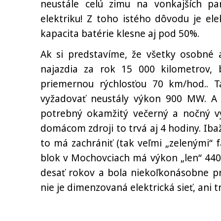
neustále celú zimu na vonkajších pa
elektriku! Z toho istého dôvodu je el
kapacita batérie klesne aj pod 50%.
Ak si predstavíme, že všetky osobné 
najazdia za rok 15 000 kilometrov,
priemernou rýchlosťou 70 km/hod.. Ta
vyžadovať neustály výkon 900 MW. A p
potrebný okamžitý večerný a nočný vý
domácom zdroji to trvá aj 4 hodiny. Iba
to má zachrániť (tak veľmi „zelenými“ 
blok v Mochovciach má výkon „len“ 440
desať rokov a bola niekoľkonásobne p
nie je dimenzovaná elektrická sieť, ani t