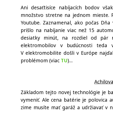
Ani desaťtisíce nabíjacích bodov vš
množstvo stretne na jednom mieste. 
Youtube. Zaznamenal, ako počas Dňa 
prišlo na nabíjanie viac než 15 autom
desiatky minút, na rozdiel od pár 
elektromobilov v budúcnosti teda 
V elektromobilite došli v Európe najďa
problémom (viac
TU
)…
Achilov
Základom tejto novej technológie je ba
vymeniť. Ale cena batérie je polovica a
zime musíte mať garáž a udržiavať v nej