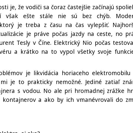
je, že vodiči sa čoraz častejšie začínajú spolie
rí však ešte stále nie sú bez chýb. Mode
torý je treba z času na čas vylepšiť. Najhor
tualizácie je práve počas jazdy na ceste, no pr
urent Tesly v Číne. Elektrický Nio počas testova
ftvéru a krátko na to vypol všetky svoje funkci
blémov je likvidácia horiaceho elektromobilu
ami je to prakticky nemožné. Jediné zatiaľ zn
ntajnera s vodou. No ale pri hromadnej zrážke hr
ko kontajnerov a ako by ich vmanévrovali do zm