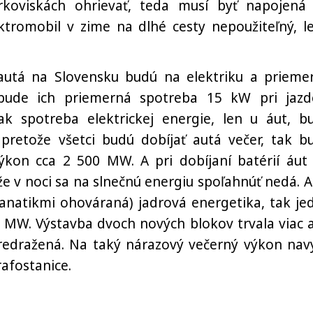
rkoviskách ohrievať, teda musí byť napojená
ektromobil v zime na dlhé cesty nepoužiteľný, l
autá na Slovensku budú na elektriku a prieme
 bude ich priemerná spotreba 15 kW pri jazd
k spotreba elektrickej energie, len u áut, b
retože všetci budú dobíjať autá večer, tak b
kon cca 2 500 MW. A pri dobíjaní batérií áut 
že v noci sa na slnečnú energiu spoľahnúť nedá. A
fanatikmi ohováraná) jadrová energetika, tak je
 MW. Výstavba dvoch nových blokov trvala viac 
redražená. Na taký nárazový večerný výkon nav
rafostanice.