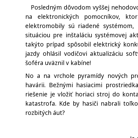
Posledným dôvodom vyššej nehodovosti 
na elektronických pomocníkov, kto
elektromobily sú riadené systémom, k
situáciou pre inštaláciu systémovej ak
takýto prípad spôsobil elektrický konk
jazdy ohlásil vodičovi aktualizáciu so
šoféra uväznil v kabíne!
No a na vrchole pyramídy nových pro
havárii. Bežnými hasiacimi prostriedk
riešenie je vložiť horiaci stroj do ko
katastrofa. Kde by hasiči nabrali toľ
rozbitých áut?