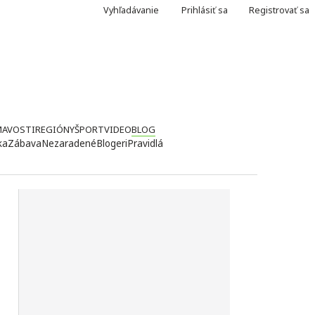
Vyhľadávanie
Prihlásiť sa
Registrovať sa
MAVOSTI
REGIÓNY
ŠPORT
VIDEO
BLOG
ka
Zábava
Nezaradené
Blogeri
Pravidlá