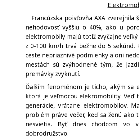
Elektromob
Francúzska poisťovňa AXA zverejnila št
nehodovosť vyššiu o 40%, ako u por
elektromobily majú totiž zvyčajne veľký
z 0-100 km/h trvá bežne do 5 sekúnd. 
ceste nepriaznivé podmienky a oni nedo
mestách sú zvýhodnené tým, že jazdi
premávky zvyknutí.
Ďalším fenoménom je ticho, akým sa el
ktorá je veľmocou elekromobility. Veď
generácie, vrátane elektromobilov. Ma
problém práve večer, keď sa ženú ako tic
nesvietia. Byť dnes chodcom vo v
dobrodružstvo.