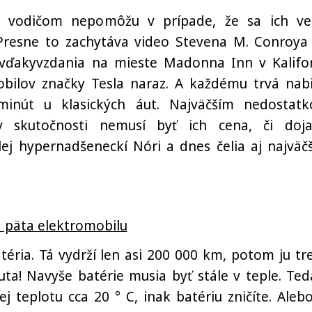
ak vodičom nepomôžu v prípade, že sa ich ve
Presne to zachytáva video Stevena M. Conroya
vďakyvzdania na mieste Madonna Inn v Kalifor
obilov značky Tesla naraz. A každému trvá nabi
minút u klasických áut. Najväčším nedostat
v skutočnosti nemusí byť ich cena, či doja
lej hypernadšeneckí Nóri a dnes čelia aj najväč
a päta elektromobilu
téria. Tá vydrží len asi 200 000 km, potom ju tr
uta! Navyše batérie musia byť stále v teple. Ted
 teplotu cca 20 ° C, inak batériu zničíte. Alebo