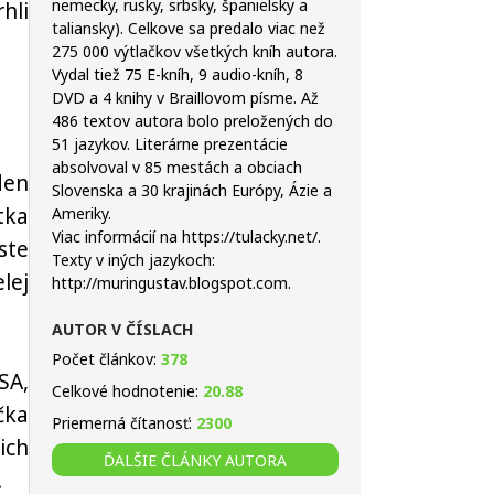
nemecky, rusky, srbsky, španielsky a
hli
taliansky). Celkove sa predalo viac než
275 000 výtlačkov všetkých kníh autora.
Vydal tiež 75 E-kníh, 9 audio-kníh, 8
DVD a 4 knihy v Braillovom písme. Až
486 textov autora bolo preložených do
51 jazykov. Literárne prezentácie
absolvoval v 85 mestách a obciach
den
Slovenska a 30 krajinách Európy, Ázie a
tka
Ameriky.
Viac informácií na https://tulacky.net/.
ste
Texty v iných jazykoch:
lej
http://muringustav.blogspot.com.
AUTOR V ČÍSLACH
Počet článkov:
378
SA,
Celkové hodnotenie:
20.88
čka
Priemerná čítanosť:
2300
ich
ĎALŠIE ČLÁNKY AUTORA
.