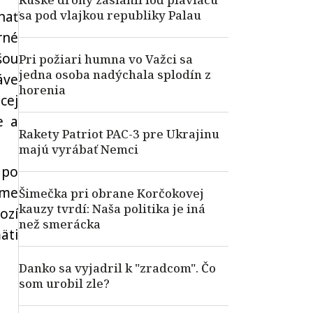
sa pod vlajkou republiky Palau
hať
rné
šou
Pri požiari humna vo Važci sa
jedna osoba nadýchala splodín z
áve
horenia
cej
e a
Rakety Patriot PAC-3 pre Ukrajinu
majú vyrábať Nemci
 po
áme
Šimečka pri obrane Korčokovej
kauzy tvrdí: Naša politika je iná
ozí
než smerácka
äti
Danko sa vyjadril k "zradcom". Čo
som urobil zle?