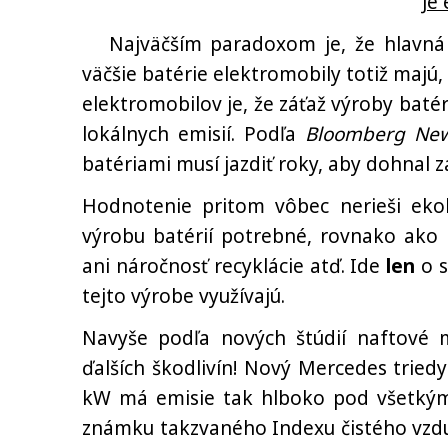
Je 
Najväčším paradoxom je, že hlavná pr
väčšie batérie elektromobily totiž majú
elektromobilov je, že záťaž výroby batér
lokálnych emisií. Podľa
Bloomberg New
batériami musí jazdiť roky, aby dohnal z
Hodnotenie pritom vôbec nerieši eko
výrobu batérií potrebné, rovnako ako
ani náročnosť recyklácie atď. Ide
len
o s
tejto výrobe využívajú.
Navyše podľa nových štúdií naftové
ďalších škodlivín! Nový Mercedes trie
kW má emisie tak hlboko pod všetkými
známku takzvaného Indexu čistého vzduc