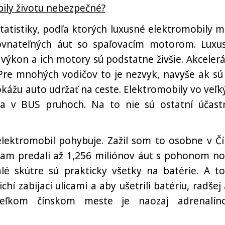
ily životu nebezpečné?
atistiky, podľa ktorých luxusné elektromobily m
ovnateľných áut so spaľovacím motorom. Luxu
 výkon a ich motory sú podstatne živšie. Akcelerá
Pre mnohých vodičov to je nezvyk, navyše ak sú
kážu auto udržať na ceste. Elektromobily vo veľk
a v BUS pruhoch. Na to nie sú ostatní účastn
ektromobil pohybuje. Zažil som to osobne v Čí
 tam predali až 1,256 miliónov áut s pohonom no
lé skútre sú prakticky všetky na batérie. A to
hí zabijaci ulicami a aby ušetrili batériu, radšej 
eľkom čínskom meste je naozaj adrenalín