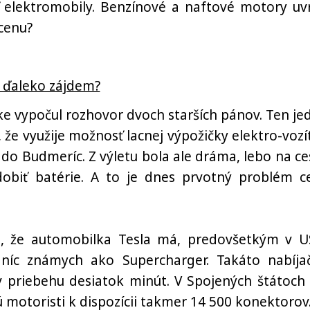
elektromobily. Benzínové a naftové motory uvr
 cenu?
 ďaleko zájdem?
e vypočul rozhovor dvoch starších pánov. Ten je
 že využije možnosť lacnej výpožičky elektro-vozí
y do Budmeríc. Z výletu bola ale dráma, lebo na ce
obiť batérie. A to je dnes prvotný problém ce
, že automobilka Tesla má, predovšetkým v U
taníc známych ako Supercharger. Takáto nabíja
v priebehu desiatok minút. V Spojených štátoch 
 motoristi k dispozícii takmer 14 500 konektorov