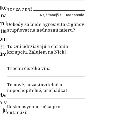
ľké
TOP ZA 7 DNÍ
 na
Najčítanejšie
|
Hodnotenie
nii
Dokedy sa bude agresivita Cigánov
stupňovať na neúnosnú mieru?
tie
kom
zd.
To Oni udržiavajú a chránia
korupciu. Žalujem na Nich!
ším
Trochu čistého vína
To nové, nezastaviteľné a
nepochopiteľné, prichádza!
eba
a v
Ruská psychiatrička proti
 ju
eutanázii