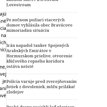
Lovestream
ajú
Po nočnom požiari viacerých
sné
domov vyhlásila obec Braväcovo
cia
mimoriadnu situáciu
 na
ých
Irán napadol tanker Spojených
íci
Arabských Emirátov v
Hormuzskom prielive, otvorenie
kľúčového ropného koridoru
ostáva neisté
ne,
vej
 je
Polícia varuje pred zverejňovaním
fotiek z dovoleniek, môžu prilákať
ani
zlodejov
ové
Ruské drony zasiahli loď plaviacu