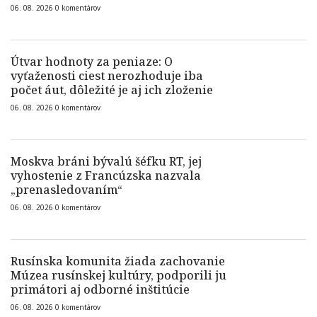
06. 08. 2026
0
komentárov
Útvar hodnoty za peniaze: O
vyťaženosti ciest nerozhoduje iba
počet áut, dôležité je aj ich zloženie
06. 08. 2026
0
komentárov
Moskva bráni bývalú šéfku RT, jej
vyhostenie z Francúzska nazvala
„prenasledovaním“
06. 08. 2026
0
komentárov
Rusínska komunita žiada zachovanie
Múzea rusínskej kultúry, podporili ju
primátori aj odborné inštitúcie
06. 08. 2026
0
komentárov