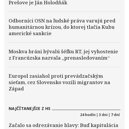
Prešove je Ján Holodňák
Odborníci OSN na ľudské práva varujú pred
humanitárnou krízou, do ktorej tlačia Kubu
americké sankcie
Moskva bráni bývalú šéfku RT, jej vyhostenie
z Francúzska nazvala „prenasledovaním“
Europol zasiahol proti prevádzačským
sieťam, cez Slovensko vozili migrantov na
Západ
NAJČÍTANEJŠIE Z HS
24 hodín
|
3 dni
|
7 dní
Začalo sa odrezávanie hlavy: Buď kapitulácia