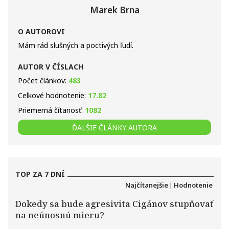
Marek Brna
O AUTOROVI
Mám rád slušných a poctivých ľudí.
AUTOR V ČÍSLACH
Počet článkov:
483
Celkové hodnotenie:
17.82
Priemerná čítanosť:
1082
ĎALŠIE ČLÁNKY AUTORA
TOP ZA 7 DNÍ
Najčítanejšie
|
Hodnotenie
Dokedy sa bude agresivita Cigánov stupňovať
na neúnosnú mieru?