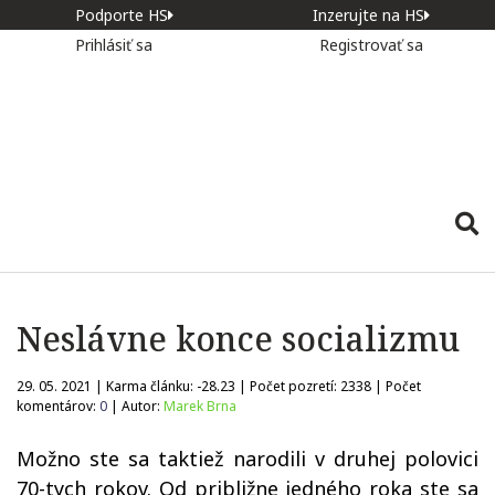
Podporte HS
Inzerujte na HS
Prihlásiť sa
Registrovať sa
Neslávne konce socializmu
29. 05. 2021 | Karma článku:
-28.23
| Počet pozretí:
2338
| Počet
komentárov:
0
| Autor:
Marek Brna
Možno ste sa taktiež narodili v druhej polovici
70-tych rokov. Od približne jedného roka ste sa