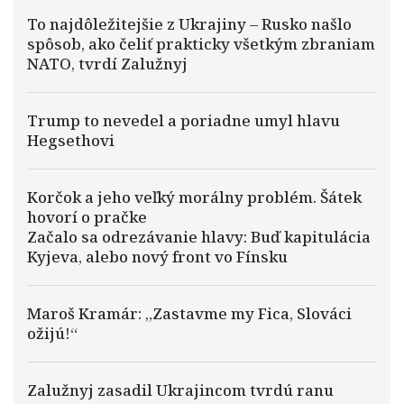
To najdôležitejšie z Ukrajiny – Rusko našlo
spôsob, ako čeliť prakticky všetkým zbraniam
NATO, tvrdí Zalužnyj
Trump to nevedel a poriadne umyl hlavu
Hegsethovi
Korčok a jeho veľký morálny problém. Šátek
hovorí o pračke
Začalo sa odrezávanie hlavy: Buď kapitulácia
Kyjeva, alebo nový front vo Fínsku
Maroš Kramár: „Zastavme my Fica, Slováci
ožijú!“
Zalužnyj zasadil Ukrajincom tvrdú ranu