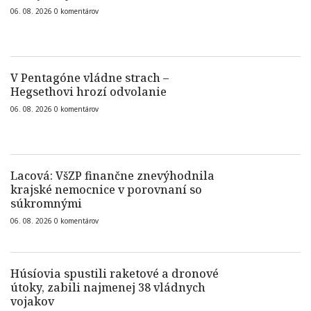
06. 08. 2026
0
komentárov
V Pentagóne vládne strach –
Hegsethovi hrozí odvolanie
06. 08. 2026
0
komentárov
Lacová: VšZP finančne znevýhodnila
krajské nemocnice v porovnaní so
súkromnými
06. 08. 2026
0
komentárov
Húsíovia spustili raketové a dronové
útoky, zabili najmenej 38 vládnych
vojakov