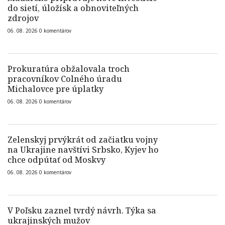
do sietí, úložísk a obnoviteľných
zdrojov
06. 08. 2026
0
komentárov
Prokuratúra obžalovala troch
pracovníkov Colného úradu
Michalovce pre úplatky
06. 08. 2026
0
komentárov
Zelenskyj prvýkrát od začiatku vojny
na Ukrajine navštívi Srbsko, Kyjev ho
chce odpútať od Moskvy
06. 08. 2026
0
komentárov
V Poľsku zaznel tvrdý návrh. Týka sa
ukrajinských mužov