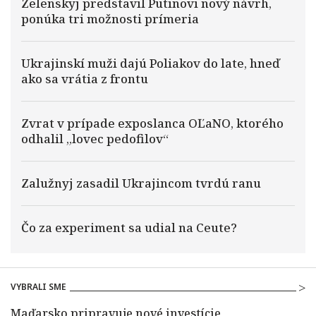
Zelenskyj predstavil Putinovi nový návrh,
ponúka tri možnosti prímeria
Ukrajinskí muži dajú Poliakov do late, hneď
ako sa vrátia z frontu
Zvrat v prípade exposlanca OĽaNO, ktorého
odhalil „lovec pedofilov“
Zalužnyj zasadil Ukrajincom tvrdú ranu
Čo za experiment sa udial na Ceute?
VYBRALI SME
Maďarsko pripravuje nové investície