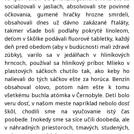
socializovali v jasliach, absolvovali ste povinné
očkovania, gumené hračky hrozne smrdeli,
obsahovali dnes už dávno zakázané ftaláty,
takmer všade boli podlahy pokryté linoleom,
deťom v škôlke podávali fluorové tabletky, každý
deň pred obedom (aby v budúcnosti mali zdravé
zúbky), varilo sa v jedálňach v hliníkových
hrncoch, používal sa hliníkový príbor. Mlieko v
plastových sáčkoch chutilo tak, ako keby ho
nalievali do tých sáčkov ešte za horúca. Benzín
obsahoval olovo, potom nám ešte k tomu
všetkému buchla atómka v Černobyle. Detí bolo
veru dosť, v našom meste napríklad nebolo dosť
škôl, chodili sme na vyučovanie istý čas
poobede. Inokedy sme sa síce učili doobeda, ale
v náhradných priestoroch, tmavých, studených,