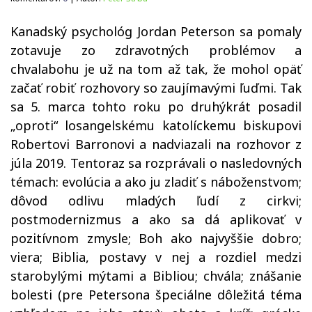
Kanadský psychológ Jordan Peterson sa pomaly
zotavuje zo zdravotných problémov a
chvalabohu je už na tom až tak, že mohol opäť
začať robiť rozhovory so zaujímavými ľuďmi. Tak
sa 5. marca tohto roku po druhýkrát posadil
„oproti“ losangelskému katolíckemu biskupovi
Robertovi Barronovi a nadviazali na rozhovor z
júla 2019. Tentoraz sa rozprávali o nasledovných
témach: evolúcia a ako ju zladiť s náboženstvom;
dôvod odlivu mladých ľudí z cirkvi;
postmodernizmus a ako sa dá aplikovať v
pozitívnom zmysle; Boh ako najvyššie dobro;
viera; Biblia, postavy v nej a rozdiel medzi
starobylými mýtami a Bibliou; chvála; znášanie
bolesti (pre Petersona špeciálne dôležitá téma