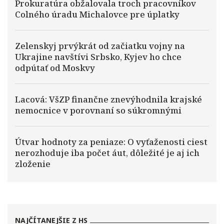
Prokuratúra obžalovala troch pracovníkov
Colného úradu Michalovce pre úplatky
Zelenskyj prvýkrát od začiatku vojny na
Ukrajine navštívi Srbsko, Kyjev ho chce
odpútať od Moskvy
Lacová: VšZP finančne znevýhodnila krajské
nemocnice v porovnaní so súkromnými
Útvar hodnoty za peniaze: O vyťaženosti ciest
nerozhoduje iba počet áut, dôležité je aj ich
zloženie
NAJČÍTANEJŠIE Z HS