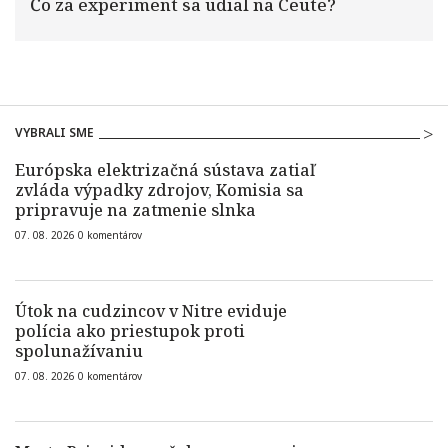
Čo za experiment sa udial na Ceute?
VYBRALI SME
Európska elektrizačná sústava zatiaľ
zvláda výpadky zdrojov, Komisia sa
pripravuje na zatmenie slnka
07. 08. 2026
0
komentárov
Útok na cudzincov v Nitre eviduje
polícia ako priestupok proti
spolunažívaniu
07. 08. 2026
0
komentárov