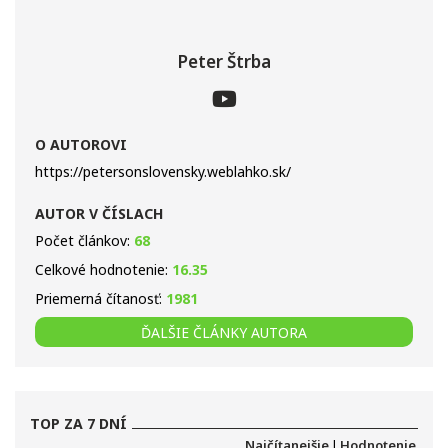
Peter Štrba
O AUTOROVI
https://petersonslovensky.weblahko.sk/
AUTOR V ČÍSLACH
Počet článkov:
68
Celkové hodnotenie:
16.35
Priemerná čítanosť:
1981
ĎALŠIE ČLÁNKY AUTORA
TOP ZA 7 DNÍ
Najčítanejšie
|
Hodnotenie