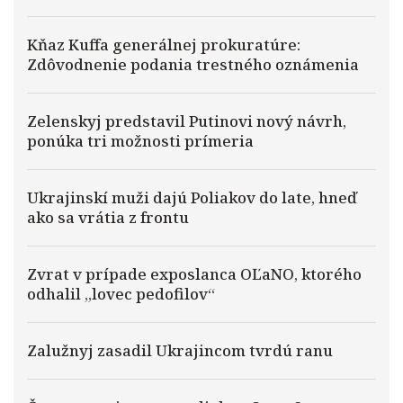
Kňaz Kuffa generálnej prokuratúre:
Zdôvodnenie podania trestného oznámenia
Zelenskyj predstavil Putinovi nový návrh,
ponúka tri možnosti prímeria
Ukrajinskí muži dajú Poliakov do late, hneď
ako sa vrátia z frontu
Zvrat v prípade exposlanca OĽaNO, ktorého
odhalil „lovec pedofilov“
Zalužnyj zasadil Ukrajincom tvrdú ranu