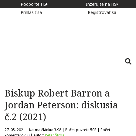
Podporte HS
Inzerujte na HS
Prihlásiť sa
Registrovať sa
Biskup Robert Barron a
Jordan Peterson: diskusia
č.2 (2021)
27. 05. 2021 | Karma článku:
3.98
| Počet pozretí:
503
| Počet
komentárov:
0
| Autor:
Peter Štrba