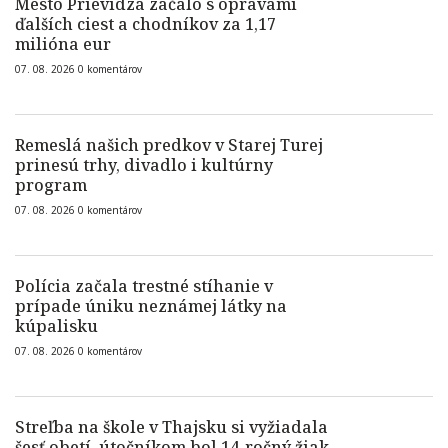
Mesto Prievidza začalo s opravami
ďalších ciest a chodníkov za 1,17
milióna eur
07. 08. 2026
0
komentárov
Remeslá našich predkov v Starej Turej
prinesú trhy, divadlo i kultúrny
program
07. 08. 2026
0
komentárov
Polícia začala trestné stíhanie v
prípade úniku neznámej látky na
kúpalisku
07. 08. 2026
0
komentárov
Streľba na škole v Thajsku si vyžiadala
šesť obetí, útočníkom bol 14-ročný žiak