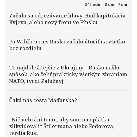
24 hodín
|
3 dni
|
7 dní
Začalo sa odrezávanie hlavy: Buď kapitulácia
Kyjeva, alebo nový front vo Fínsku
Po Wildberries Rusko začalo útočiť na všetko
bez rozdielu
To najdôležitejšie z Ukrajiny – Rusko našlo
spôsob, ako čeliť prakticky všetkým zbraniam
NATO, tvrdí Zalužnyj
Čaká nás cesta Maďarska?
„Nič nebráni tomu, aby sme na oplátku
zlikvidovali“ Štilermana alebo Fedorova,
tvrdia Rusi