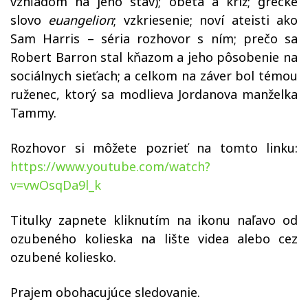
vzhľadom na jeho stav); obeta a kríž; grécke
slovo
euangelion
; vzkriesenie; noví ateisti ako
Sam Harris – séria rozhovor s ním; prečo sa
Robert Barron stal kňazom a jeho pôsobenie na
sociálnych sieťach; a celkom na záver bol témou
ruženec, ktorý sa modlieva Jordanova manželka
Tammy.
Rozhovor si môžete pozrieť na tomto linku:
https://www.youtube.com/watch?
v=vwOsqDa9l_k
Titulky zapnete kliknutím na ikonu naľavo od
ozubeného kolieska na lište videa alebo cez
ozubené koliesko.
Prajem obohacujúce sledovanie.